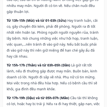
nhiều may mắn. Người đi có tin về. Nếu chăn nuôi đều
gặp thuận lợi.
Từ 13h-15h (Mùi) và từ 01-03h (Sửu)
Hay tranh luận, cãi
cọ, gây chuyện đói kém, phải đề phòng. Người ra đi tốt
nhất nên hoãn lại. Phòng người người nguyền rủa, tránh
lây bệnh. Nói chung những việc như hội họp, tranh luận,
việc quan,…nên tránh đi vào giờ này. Nếu bắt buộc phải
đi vào giờ này thì nên giữ miệng để hạn ché gây ẩu đả
hay cãi nhau.
Từ 15h-17h (Thân) và từ 03h-05h (Dần)
Là giờ rất tốt
lành, nếu đi thường gặp được may mắn. Buôn bán, kinh
doanh có lời. Người đi sắp về nhà. Phụ nữ có tin mừng.
Mọi việc trong nhà đều hòa hợp. Nếu có bệnh cầu thì sẽ
khỏi, gia đình đều mạnh khỏe.
Từ 17h-19h (Dậu) và từ 05h-07h (Mão)
Cầu tài thì không
có lợi, hoặc hay bị trái ý. Nếu ra đi hay thiệt, gặp nạn, việc