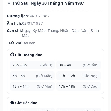
☀️ Thứ Sáu, Ngày 30 Tháng 1 Năm 1987
Dương lịch:
30/01/1987
Âm lịch:
02/01/1987
Can chi:
Ngày: Kỷ Mão, Tháng: Nhâm Dần, Năm: Đinh
Mão
Tiết khí:
Đại hàn
⏱️ Giờ Hoàng đạo
23h – 0h
(Giờ Tí)
3h – 4h
(Giờ Dần)
5h – 6h
(Giờ Mão)
11h – 12h
(Giờ Ngọ)
13h – 14h
(Giờ Mùi)
17h – 18h
(Giờ Dậu)
🌑 Giờ Hắc đạo