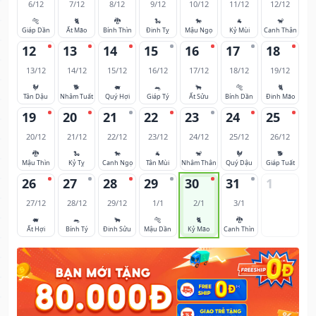
6/12
7/12
8/12
9/12
10/12
11/12
12/12
🐅
🐈
🐉
🐍
🐎
🐐
🐒
Giáp Dần
Ất Mão
Bính Thìn
Đinh Tỵ
Mậu Ngọ
Kỷ Mùi
Canh Thân
12
13
14
15
16
17
18
13/12
14/12
15/12
16/12
17/12
18/12
19/12
🐓
🐕
🐖
🐀
🐂
🐅
🐈
Tân Dậu
Nhâm Tuất
Quý Hợi
Giáp Tý
Ất Sửu
Bính Dần
Đinh Mão
19
20
21
22
23
24
25
20/12
21/12
22/12
23/12
24/12
25/12
26/12
🐉
🐍
🐎
🐐
🐒
🐓
🐕
Mậu Thìn
Kỷ Tỵ
Canh Ngọ
Tân Mùi
Nhâm Thân
Quý Dậu
Giáp Tuất
26
27
28
29
30
31
1
27/12
28/12
29/12
1/1
2/1
3/1
🐖
🐀
🐂
🐅
🐈
🐉
Ất Hợi
Bính Tý
Đinh Sửu
Mậu Dần
Kỷ Mão
Canh Thìn