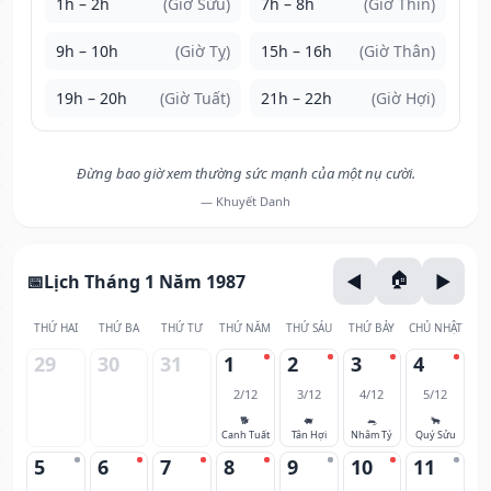
1h – 2h
(Giờ Sửu)
7h – 8h
(Giờ Thìn)
9h – 10h
(Giờ Tỵ)
15h – 16h
(Giờ Thân)
19h – 20h
(Giờ Tuất)
21h – 22h
(Giờ Hợi)
Đừng bao giờ xem thường sức mạnh của một nụ cười.
— Khuyết Danh
Lịch Tháng 1 Năm 1987
THỨ HAI
THỨ BA
THỨ TƯ
THỨ NĂM
THỨ SÁU
THỨ BẢY
CHỦ NHẬT
29
30
31
1
2
3
4
2/12
3/12
4/12
5/12
🐕
🐖
🐀
🐂
Canh Tuất
Tân Hợi
Nhâm Tý
Quý Sửu
5
6
7
8
9
10
11