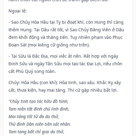
Ngoại lệ
:
- Sao Chủy Hỏa Hầu tại Tỵ bị đoạt khí, còn Hung thì càng
thêm Hung. Tại Dậu rất tốt, vì Sao Chủy Đăng Viên ở Dậu
đem khởi động và thăng tiến. Tuy nhiên phạm vào Phục
Đoạn Sát (mọi kiêng cữ giống như trên).
- Tại Sửu là Đắc Địa, mọi việc ắt nên. Rất hợp với ngày
Đinh Sửu và ngày Tân Sửu mọi tạo tác Đại Lợi, nếu chôn
cất Phú Quý song toàn.
Chủy: Hỏa Hầu (con khỉ): Hỏa tinh, sao xấu. Khắc Kỵ xây
cất, thưa kiện, hay mai táng. Thi cử gặp nhiều bất lợi.
“Chủy tinh tạo tác hữu đồ hình,
Tam niên tất đinh chủ linh đinh,
Mai táng tốt tử đa do thử,
Thủ định Dần niên tiện sát nhân.
Tam tang bất chỉ giai do thử,