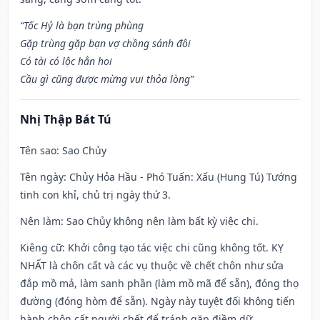
“Tốc Hỷ là bạn trùng phùng
Gặp trùng gặp bạn vợ chồng sánh đôi
Có tài có lộc hẳn hoi
Cầu gì cũng được mừng vui thỏa lòng”
Nhị Thập Bát Tú
Tên sao
: Sao Chủy
Tên ngày
: Chủy Hỏa Hầu - Phó Tuấn: Xấu (Hung Tú) Tướng
tinh con khỉ, chủ trị ngày thứ 3.
Nên làm
: Sao Chủy không nên làm bất kỳ việc chi.
Kiêng cữ
: Khởi công tạo tác việc chi cũng không tốt. KỴ
NHẤT là chôn cất và các vụ thuộc về chết chôn như sửa
đắp mồ mả, làm sanh phần (làm mồ mã để sẵn), đóng thọ
đường (đóng hòm để sẵn). Ngày này tuyệt đối không tiến
hành chôn cất người chết để tránh gặp điềm dữ.