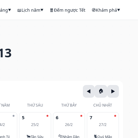
háng
📖
Lịch năm
🧧
Đếm ngược Tết
🧭
Khám phá
▼
▼
▼
13
 NĂM
THỨ SÁU
THỨ BẢY
CHỦ NHẬT
5
6
7
4/2
25/2
26/2
27/2
🐂
🐅
🐈
anh Tý
Tân Sửu
Nhâm Dần
Quý Mão