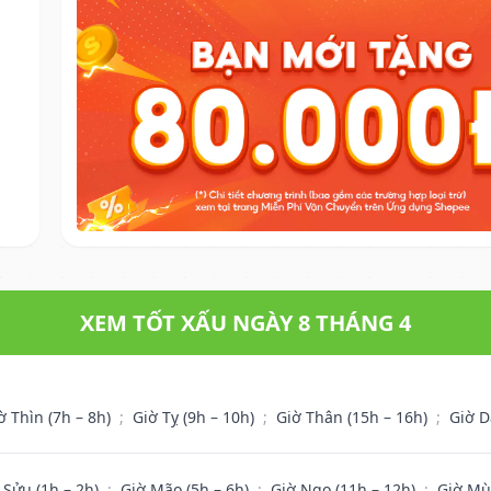
XEM TỐT XẤU NGÀY 8 THÁNG 4
ờ Thìn (7h – 8h)
;
Giờ Tỵ (9h – 10h)
;
Giờ Thân (15h – 16h)
;
Giờ D
 Sửu (1h – 2h)
;
Giờ Mão (5h – 6h)
;
Giờ Ngọ (11h – 12h)
;
Giờ Mù