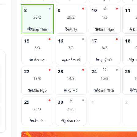
🌙
8
9
10
11
28/2
29/2
1/3
🐉
🐍
🐎
🐐
Giáp Thìn
Ất Tỵ
Bính Ngọ
Đi
15
16
17
18
6/3
7/3
8/3
🐖
🐀
🐂
🐅
Tân Hợi
Nhâm Tý
Quý Sửu
Gi
🌕
22
23
24
25
13/3
14/3
15/3
1
🐎
🐐
🐒
🐓
Mậu Ngọ
Kỷ Mùi
Canh Thân
T
⭐
29
30
1
2
20/3
21/3
🐂
🐅
Ất Sửu
Bính Dần