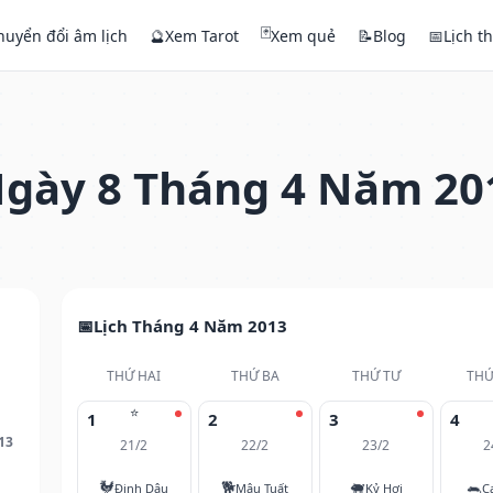
🃏
huyển đổi âm lịch
🔮
Xem Tarot
Xem quẻ
📝
Blog
📅
Lịch t
gày 8 Tháng 4 Năm 20
Lịch Tháng 4 Năm 2013
THỨ HAI
THỨ BA
THỨ TƯ
THỨ
⭐
1
2
3
4
13
21/2
22/2
23/2
2
🐓
🐕
🐖
🐀
Đinh Dậu
Mậu Tuất
Kỷ Hợi
C