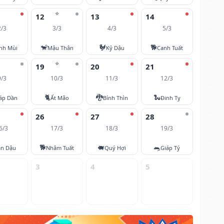
⭐
12
13
14
2/3
3/3
4/3
5/3
🐒
🐓
🐕
nh Mùi
Mậu Thân
Kỷ Dậu
Canh Tuất
⭐
19
20
21
9/3
10/3
11/3
12/3
🐈
🐉
🐍
áp Dần
Ất Mão
Bính Thìn
Đinh Tỵ
26
27
28
6/3
17/3
18/3
19/3
🐕
🐖
🐀
ân Dậu
Nhâm Tuất
Quý Hợi
Giáp Tý
3
4
5