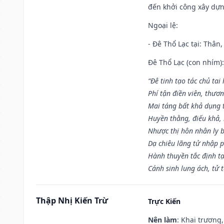
đến khởi công xây dựn
Ngoại lệ
:
- Đê Thổ Lạc tại: Thân,
Đê Thổ Lạc (con nhím):
“Đê tinh tạo tác chủ tai
Phí tận điền viên, thươ
Mai táng bất khả dụng 
Huyền thằng, điếu khả, 
Nhược thị hôn nhân ly b
Dạ chiêu lãng tử nhập 
Hành thuyền tắc định t
Cánh sinh lung ách, tử 
Thập Nhị Kiến Trừ
Trực Kiến
Nên làm
: Khai trương,