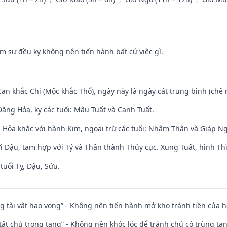
ăm sự đều kỵ không nên tiến hành bất cứ việc gì.
Can khắc Chi (Mộc khắc Thổ), ngày này là ngày cát trung bình (chế 
ăng Hỏa, kỵ các tuổi: Mậu Tuất và Canh Tuất.
 Hỏa khắc với hành Kim, ngoại trừ các tuổi: Nhâm Thân và Giáp N
i Dậu, tam hợp với Tý và Thân thành Thủy cục. Xung Tuất, hình Thì
tuổi Tỵ, Dậu, Sửu.
ng tài vật hao vong” - Không nên tiến hành mở kho tránh tiền của 
 tất chủ trọng tang” - Không nên khóc lóc để tránh chủ có trùng ta