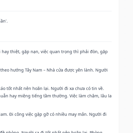
ần'.
đi hay thiệt, gặp nạn, việc quan trọng thì phải đòn, gặp
 đi theo hướng Tây Nam – Nhà cửa được yên lành. Người
áo tốt nhất nên hoãn lại. Người đi xa chưa có tin về.
huẫn hay miệng tiếng tầm thường. Việc làm chậm, lâu la
g Nam. Đi công việc gặp gỡ có nhiều may mắn. Người đi
 đề phòng. Người ra đi tốt nhất nên hoãn lại. Phòng