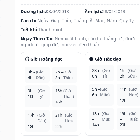
Dương lịch:
08/04/2013
Âm lịch:
28/02/2013
Can chi:
Ngày: Giáp Thìn, Tháng: Ất Mão, Năm: Quý Tỵ
Tiết khí:
Thanh minh
Ngày Thiên Tài:
Nên xuất hành, cầu tài thắng lợi, được
người tốt giúp đỡ, mọi việc đều thuận
⏱️ Giờ Hoàng đạo
🌑 Giờ Hắc đạo
23h –
(Giờ
1h –
(Giờ
3h –
(Giờ
7h –
(Giờ
0h
Tí)
2h
Sửu)
4h
Dần)
8h
Thìn)
5h –
(Giờ
11h
(Giờ
9h –
(Giờ
15h
(Giờ
6h
Mão)
–
Ngọ)
10h
Tỵ)
–
Thân)
12h
16h
13h
(Giờ
19h
(Giờ
17h
(Giờ
21h
(Giờ
–
Mùi)
–
Tuất)
–
Dậu)
–
Hợi)
14h
20h
18h
22h