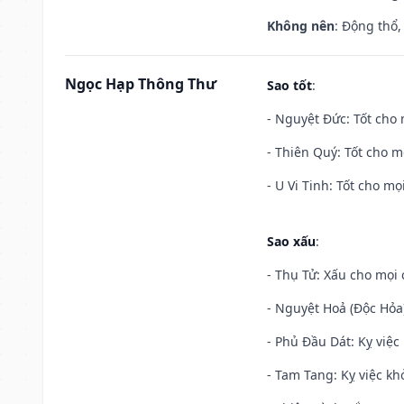
Không nên
: Động thổ,
Ngọc Hạp Thông Thư
Sao tốt
:
- Nguyệt Đức: Tốt cho 
- Thiên Quý: Tốt cho mọ
- U Vi Tinh: Tốt cho mọi
Sao xấu
:
- Thụ Tử: Xấu cho mọi c
- Nguyệt Hoả (Độc Hỏa)
- Phủ Đầu Dát: Kỵ việc 
- Tam Tang: Kỵ việc khở