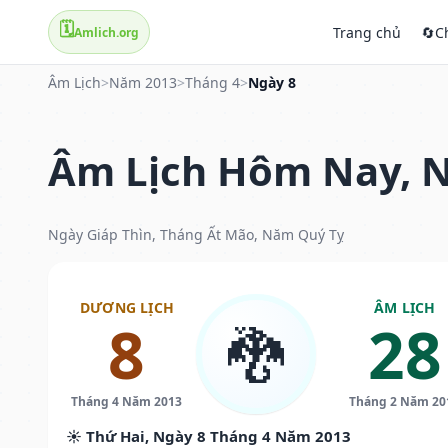
🗓️
Trang chủ
🔄
C
Amlich.org
Âm Lịch
>
Năm 2013
>
Tháng 4
>
Ngày 8
Âm Lịch Hôm Nay, N
Ngày Giáp Thìn, Tháng Ất Mão, Năm Quý Tỵ
DƯƠNG LỊCH
ÂM LỊCH
8
28
🐉
Tháng 4 Năm 2013
Tháng 2 Năm 20
☀️ Thứ Hai, Ngày 8 Tháng 4 Năm 2013