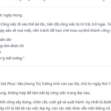
ức ngày Hung.
Công việc đi vào thế bế tắc, tiến độ công việc bị trì trệ, trở ngại. 
ày xấu về mọi mặt, nên tránh để hạn chế mưu sự khó thành công 
hẩn cần
ng làm được chi
i
 ly bất tường.”
- Giả Phục: Xấu (Hung Tú) Tướng tinh con Lạc Đà, chủ trị ngày thứ 7
hung, không hợp để làm bất kỳ công việc trọng đại nào.
hởi công xây dựng, chôn cất, cưới gả và xuất hành. Kỵ nhất là đư
y chỉ là liệt kê các việc Đại Kỵ, còn các việc khác vẫn nên kiêng cữ