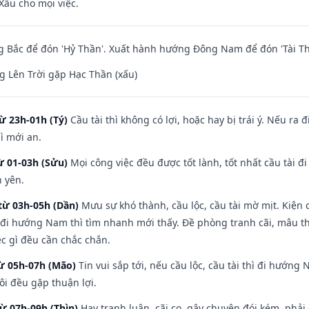
Xấu cho mọi việc.
 Bắc để đón 'Hỷ Thần'. Xuất hành hướng Đông Nam để đón 'Tài Th
 Lên Trời gặp Hạc Thần (xấu)
ừ 23h-01h (Tý)
Cầu tài thì không có lợi, hoặc hay bị trái ý. Nếu ra 
ì mới an.
ừ 01-03h (Sửu)
Mọi công việc đều được tốt lành, tốt nhất cầu tài
h yên.
từ 03h-05h (Dần)
Mưu sự khó thành, cầu lộc, cầu tài mờ mịt. Kiện c
 đi hướng Nam thì tìm nhanh mới thấy. Đề phòng tranh cãi, mâu t
ệc gì đều cần chắc chắn.
từ 05h-07h (Mão)
Tin vui sắp tới, nếu cầu lộc, cầu tài thì đi hướn
ôi đều gặp thuận lợi.
từ 07h-09h (Thìn)
Hay tranh luận, cãi cọ, gây chuyện đói kém, phải