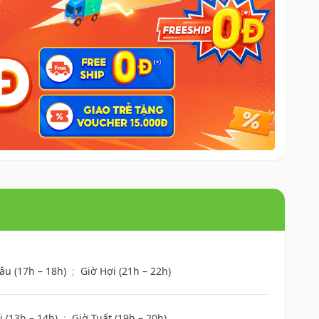
ậu (17h – 18h)
;
Giờ Hợi (21h – 22h)
i (13h – 14h)
;
Giờ Tuất (19h – 20h)