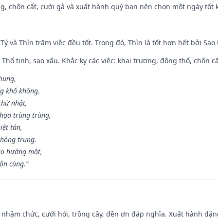
g, chôn cất, cưới gả và xuất hành quý bạn nên chọn một ngày tốt 
 Tý và Thìn trăm việc đều tốt. Trong đó, Thìn là tốt hơn hết bởi Sao
 Thổ tinh, sao xấu. Khắc kỵ các việc: khai trương, động thổ, chôn c
 hung,
ng khố không,
thử nhật,
họa trùng trùng,
iệt tán,
phòng trung.
ạo hướng một,
tôn cùng.”
 nhậm chức, cưới hỏi, trồng cây, đền ơn đáp nghĩa. Xuất hành đặng 