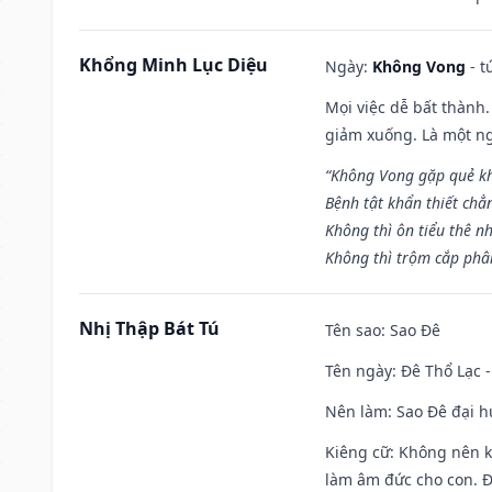
Khổng Minh Lục Diệu
Ngày:
Không Vong
- t
Mọi việc dễ bất thành. 
giảm xuống. Là một ng
“Không Vong gặp quẻ k
Bệnh tật khẩn thiết chẳ
Không thì ôn tiểu thê nh
Không thì trộm cắp phân
Nhị Thập Bát Tú
Tên sao
: Sao Đê
Tên ngày
: Đê Thổ Lạc 
Nên làm
: Sao Đê đại 
Kiêng cữ
: Không nên k
làm âm đức cho con. Đâ