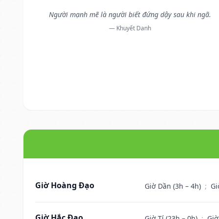
Người mạnh mẽ là người biết đứng dậy sau khi ngã.
— Khuyết Danh
Giờ Hoàng Đạo
Giờ Dần (3h – 4h)
;
Gi
Giờ Hắc Đạo
Giờ Tí (23h – 0h)
;
Giờ