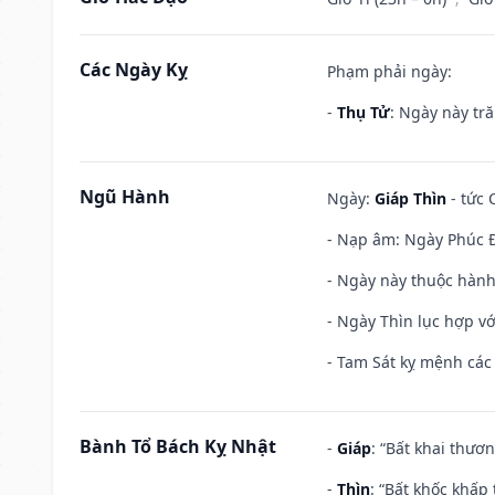
Các Ngày Kỵ
Phạm phải ngày:
-
Thụ Tử
: Ngày này tr
Ngũ Hành
Ngày:
Giáp Thìn
- tức 
- Nạp âm: Ngày Phúc Đ
- Ngày này thuộc hành
- Ngày Thìn lục hợp vớ
- Tam Sát kỵ mệnh các 
Bành Tổ Bách Kỵ Nhật
-
Giáp
: “Bất khai thươ
-
Thìn
: “Bất khốc khấp