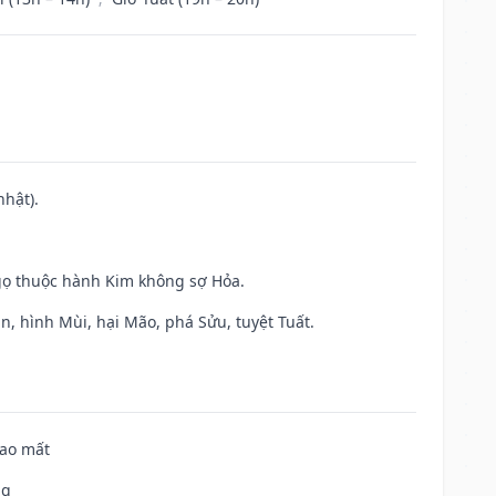
nhật).
gọ thuộc hành Kim không sợ Hỏa.
n, hình Mùi, hại Mão, phá Sửu, tuyệt Tuất.
hao mất
ng