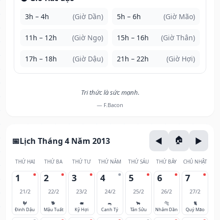
3h – 4h
(Giờ Dần)
5h – 6h
(Giờ Mão)
11h – 12h
(Giờ Ngọ)
15h – 16h
(Giờ Thân)
17h – 18h
(Giờ Dậu)
21h – 22h
(Giờ Hợi)
Tri thức là sức mạnh.
— F.Bacon
Lịch Tháng 4 Năm 2013
THỨ HAI
THỨ BA
THỨ TƯ
THỨ NĂM
THỨ SÁU
THỨ BẢY
CHỦ NHẬT
1
2
3
4
5
6
7
21/2
22/2
23/2
24/2
25/2
26/2
27/2
🐓
🐕
🐖
🐀
🐂
🐅
🐈
Đinh Dậu
Mậu Tuất
Kỷ Hợi
Canh Tý
Tân Sửu
Nhâm Dần
Quý Mão