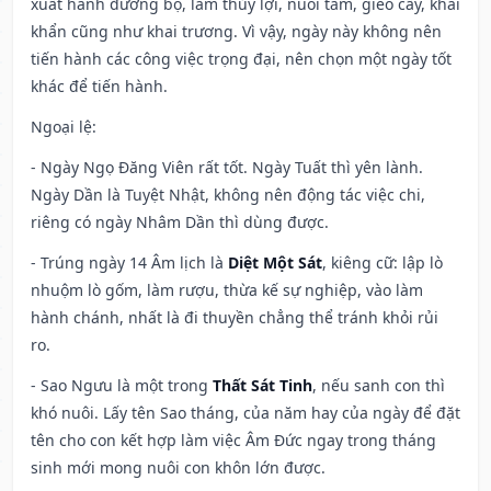
xuất hành đường bộ, làm thủy lợi, nuôi tằm, gieo cấy, khai
khẩn cũng như khai trương. Vì vậy, ngày này không nên
tiến hành các công việc trọng đại, nên chọn một ngày tốt
khác để tiến hành.
Ngoại lệ
:
- Ngày Ngọ Đăng Viên rất tốt. Ngày Tuất thì yên lành.
Ngày Dần là Tuyệt Nhật, không nên động tác việc chi,
riêng có ngày Nhâm Dần thì dùng được.
- Trúng ngày 14 Âm lịch là
Diệt Một Sát
, kiêng cữ: lập lò
nhuộm lò gốm, làm rượu, thừa kế sự nghiệp, vào làm
hành chánh, nhất là đi thuyền chẳng thể tránh khỏi rủi
ro.
- Sao Ngưu là một trong
Thất Sát Tinh
, nếu sanh con thì
khó nuôi. Lấy tên Sao tháng, của năm hay của ngày để đặt
tên cho con kết hợp làm việc Âm Đức ngay trong tháng
sinh mới mong nuôi con khôn lớn được.