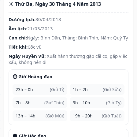
☀️ Thứ Ba, Ngày 30 Tháng 4 Năm 2013
Dương lịch:
30/04/2013
Âm lịch:
21/03/2013
Can chi:
Ngày: Bính Dần, Tháng: Bính Thìn, Năm: Quý Tỵ
Tiết khí:
Cốc vũ
Ngày Huyền Vũ:
Xuất hành thường gặp cãi cọ, gặp việc
xấu, không nên đi
⏱️ Giờ Hoàng đạo
23h – 0h
(Giờ Tí)
1h – 2h
(Giờ Sửu)
7h – 8h
(Giờ Thìn)
9h – 10h
(Giờ Tỵ)
13h – 14h
(Giờ Mùi)
19h – 20h
(Giờ Tuất)
🌑 Giờ Hắc đạo