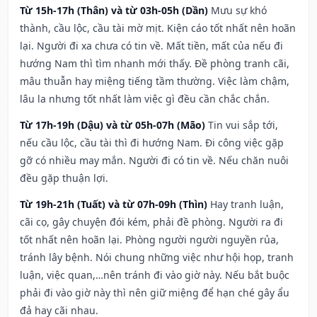
Từ 15h-17h (Thân) và từ 03h-05h (Dần)
Mưu sự khó
thành, cầu lộc, cầu tài mờ mịt. Kiện cáo tốt nhất nên hoãn
lại. Người đi xa chưa có tin về. Mất tiền, mất của nếu đi
hướng Nam thì tìm nhanh mới thấy. Đề phòng tranh cãi,
mâu thuẫn hay miệng tiếng tầm thường. Việc làm chậm,
lâu la nhưng tốt nhất làm việc gì đều cần chắc chắn.
Từ 17h-19h (Dậu) và từ 05h-07h (Mão)
Tin vui sắp tới,
nếu cầu lộc, cầu tài thì đi hướng Nam. Đi công việc gặp
gỡ có nhiều may mắn. Người đi có tin về. Nếu chăn nuôi
đều gặp thuận lợi.
Từ 19h-21h (Tuất) và từ 07h-09h (Thìn)
Hay tranh luận,
cãi cọ, gây chuyện đói kém, phải đề phòng. Người ra đi
tốt nhất nên hoãn lại. Phòng người người nguyền rủa,
tránh lây bệnh. Nói chung những việc như hội họp, tranh
luận, việc quan,…nên tránh đi vào giờ này. Nếu bắt buộc
phải đi vào giờ này thì nên giữ miệng để hạn ché gây ẩu
đả hay cãi nhau.