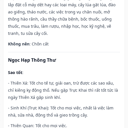
lắp đặt cỗ máy dệt hay các loại máy, cấy lúa gặt lúa, đào
ao giếng, tháo nước, các việc trong vụ chăn nuôi, mở
thông hào rãnh, cầu thầy chữa bệnh, bốc thuốc, uống
thuốc, mua trâu, làm rượu, nhập học, học kỹ nghệ, vẽ
tranh, tu sửa cây cối.
Không nên
: Chôn cất
Ngọc Hạp Thông Thư
Sao tốt
:
- Thiên Xá: Tốt cho tế tự, giải oan, trừ được các sao xấu,
chỉ kiêng kỵ động thổ. Nếu gặp Trực Khai thì rất tốt tức là
ngày Thiên Xá gặp sinh khí.
- Sinh Khí (Trực Khai): Tốt cho mọi việc, nhất là việc làm
nhà, sửa nhà, động thổ và gieo trồng cây.
- Thiên Quan: Tốt cho mọi việc.