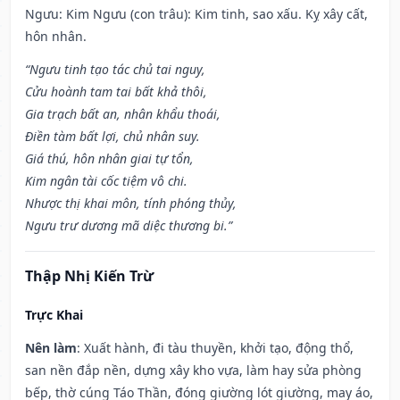
Ngưu: Kim Ngưu (con trâu): Kim tinh, sao xấu. Kỵ xây cất,
hôn nhân.
“Ngưu tinh tạo tác chủ tai nguy,
Cửu hoành tam tai bất khả thôi,
Gia trạch bất an, nhân khẩu thoái,
Điền tàm bất lợi, chủ nhân suy.
Giá thú, hôn nhân giai tự tổn,
Kim ngân tài cốc tiệm vô chi.
Nhược thị khai môn, tính phóng thủy,
Ngưu trư dương mã diệc thương bi.”
Thập Nhị Kiến Trừ
Trực Khai
Nên làm
: Xuất hành, đi tàu thuyền, khởi tạo, động thổ,
san nền đắp nền, dựng xây kho vựa, làm hay sửa phòng
bếp, thờ cúng Táo Thần, đóng giường lót giường, may áo,