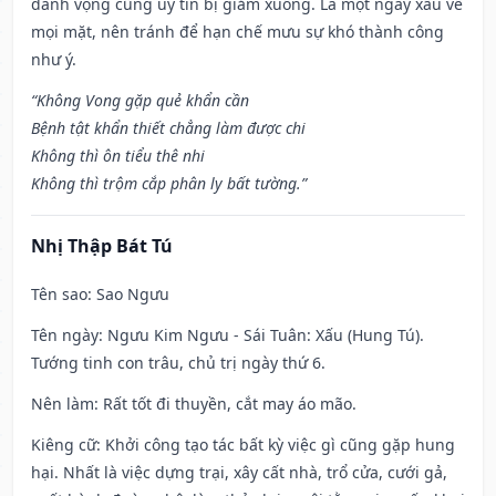
danh vọng cũng uy tín bị giảm xuống. Là một ngày xấu về
mọi mặt, nên tránh để hạn chế mưu sự khó thành công
như ý.
“Không Vong gặp quẻ khẩn cần
Bệnh tật khẩn thiết chẳng làm được chi
Không thì ôn tiểu thê nhi
Không thì trộm cắp phân ly bất tường.”
Nhị Thập Bát Tú
Tên sao
: Sao Ngưu
Tên ngày
: Ngưu Kim Ngưu - Sái Tuân: Xấu (Hung Tú).
Tướng tinh con trâu, chủ trị ngày thứ 6.
Nên làm
: Rất tốt đi thuyền, cắt may áo mão.
Kiêng cữ
: Khởi công tạo tác bất kỳ việc gì cũng gặp hung
hại. Nhất là việc dựng trại, xây cất nhà, trổ cửa, cưới gả,