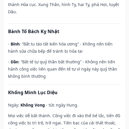
thành Hỏa cục. Xung Thân, hình Tỵ, hại Tỵ, phá Hợi, tuyệt
Dậu.
Bành Tổ Bách Kỵ Nhật
-
Bính
: “Bất tu táo tất kiến hỏa ương” - Không nên tiến
hành sửa chữa bếp để tránh bị hỏa tai
-
Dần
: “Bất tế tự quỷ thần bất thường” - Không nên tiến
hành công việc liên quan đến tế tự vì ngày này quỷ thần
không bình thường
Khổng Minh Lục Diệu
Ngày:
Không Vong
- tức ngày Hung.
Mọi việc dễ bất thành. Công việc đi vào thế bế tắc, tiến độ
công việc bị trì trệ, trở ngại. Tiền bạc của cải thất thoát,