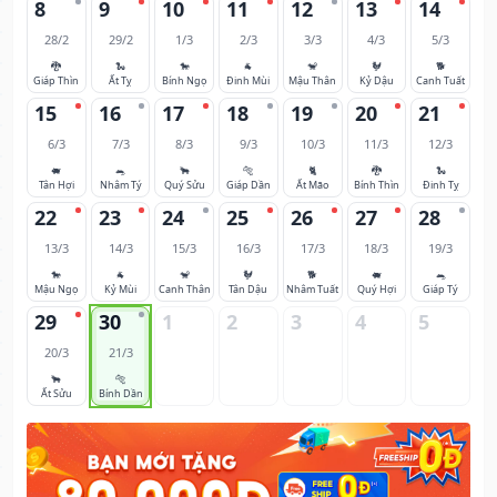
8
9
10
11
12
13
14
28/2
29/2
1/3
2/3
3/3
4/3
5/3
🐉
🐍
🐎
🐐
🐒
🐓
🐕
Giáp Thìn
Ất Tỵ
Bính Ngọ
Đinh Mùi
Mậu Thân
Kỷ Dậu
Canh Tuất
15
16
17
18
19
20
21
6/3
7/3
8/3
9/3
10/3
11/3
12/3
🐖
🐀
🐂
🐅
🐈
🐉
🐍
Tân Hợi
Nhâm Tý
Quý Sửu
Giáp Dần
Ất Mão
Bính Thìn
Đinh Tỵ
22
23
24
25
26
27
28
13/3
14/3
15/3
16/3
17/3
18/3
19/3
🐎
🐐
🐒
🐓
🐕
🐖
🐀
Mậu Ngọ
Kỷ Mùi
Canh Thân
Tân Dậu
Nhâm Tuất
Quý Hợi
Giáp Tý
29
30
1
2
3
4
5
20/3
21/3
🐂
🐅
Ất Sửu
Bính Dần