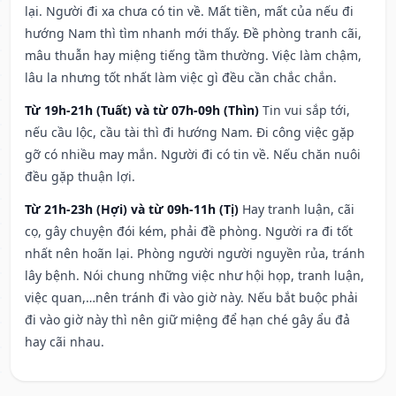
lại. Người đi xa chưa có tin về. Mất tiền, mất của nếu đi
hướng Nam thì tìm nhanh mới thấy. Đề phòng tranh cãi,
mâu thuẫn hay miệng tiếng tầm thường. Việc làm chậm,
lâu la nhưng tốt nhất làm việc gì đều cần chắc chắn.
Từ 19h-21h (Tuất) và từ 07h-09h (Thìn)
Tin vui sắp tới,
nếu cầu lộc, cầu tài thì đi hướng Nam. Đi công việc gặp
gỡ có nhiều may mắn. Người đi có tin về. Nếu chăn nuôi
đều gặp thuận lợi.
Từ 21h-23h (Hợi) và từ 09h-11h (Tị)
Hay tranh luận, cãi
cọ, gây chuyện đói kém, phải đề phòng. Người ra đi tốt
nhất nên hoãn lại. Phòng người người nguyền rủa, tránh
lây bệnh. Nói chung những việc như hội họp, tranh luận,
việc quan,…nên tránh đi vào giờ này. Nếu bắt buộc phải
đi vào giờ này thì nên giữ miệng để hạn ché gây ẩu đả
hay cãi nhau.