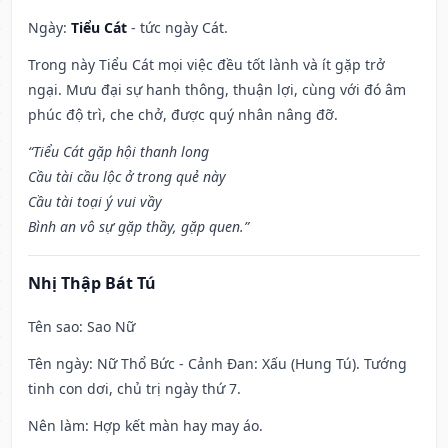
Ngày:
Tiểu Cát
- tức ngày Cát.
Trong này Tiểu Cát mọi việc đều tốt lành và ít gặp trở
ngại. Mưu đại sự hanh thông, thuận lợi, cùng với đó âm
phúc độ trì, che chở, được quý nhân nâng đỡ.
“Tiểu Cát gặp hội thanh long
Cầu tài cầu lộc ở trong quẻ này
Cầu tài toại ý vui vầy
Bình an vô sự gặp thầy, gặp quen.”
Nhị Thập Bát Tú
Tên sao
: Sao Nữ
Tên ngày
: Nữ Thổ Bức - Cảnh Đan: Xấu (Hung Tú). Tướng
tinh con dơi, chủ trị ngày thứ 7.
Nên làm
: Hợp kết màn hay may áo.