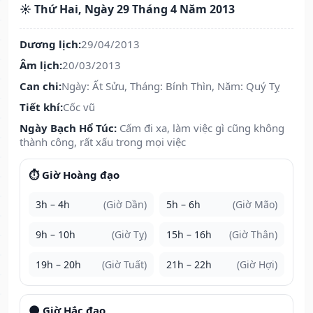
☀️ Thứ Hai, Ngày 29 Tháng 4 Năm 2013
Dương lịch:
29/04/2013
Âm lịch:
20/03/2013
Can chi:
Ngày: Ất Sửu, Tháng: Bính Thìn, Năm: Quý Tỵ
Tiết khí:
Cốc vũ
Ngày Bạch Hổ Túc:
Cấm đi xa, làm việc gì cũng không
thành công, rất xấu trong mọi việc
⏱️ Giờ Hoàng đạo
3h – 4h
(Giờ Dần)
5h – 6h
(Giờ Mão)
9h – 10h
(Giờ Tỵ)
15h – 16h
(Giờ Thân)
19h – 20h
(Giờ Tuất)
21h – 22h
(Giờ Hợi)
🌑 Giờ Hắc đạo