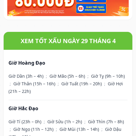
XEM TỐT XẤU NGÀY 29 THÁNG 4
Giờ Hoàng Đạo
Giờ Dần (3h – 4h)
;
Giờ Mão (5h – 6h)
;
Giờ Tỵ (9h – 10h)
;
Giờ Thân (15h – 16h)
;
Giờ Tuất (19h – 20h)
;
Giờ Hợi
(21h – 22h)
Giờ Hắc Đạo
Giờ Tí (23h – 0h)
;
Giờ Sửu (1h – 2h)
;
Giờ Thìn (7h – 8h)
;
Giờ Ngọ (11h – 12h)
;
Giờ Mùi (13h – 14h)
;
Giờ Dậu