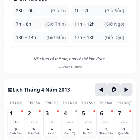
23h – 0h
(Giờ Tí)
1h – 2h
(Giờ Sửu)
7h – 8h
(Giờ Thìn)
11h – 12h
(Giờ Ngọ)
13h – 14h
(Giờ Mùi)
17h – 18h
(Giờ Dậu)
Nếu bạn có thể mơ, bạn có thể làm được.
— Walt Disney
Lịch Tháng 4 Năm 2013
THỨ HAI
THỨ BA
THỨ TƯ
THỨ NĂM
THỨ SÁU
THỨ BẢY
CHỦ NHẬT
1
2
3
4
5
6
7
21/2
22/2
23/2
24/2
25/2
26/2
27/2
🐓
🐕
🐖
🐀
🐂
🐅
🐈
Đinh Dậu
Mậu Tuất
Kỷ Hợi
Canh Tý
Tân Sửu
Nhâm Dần
Quý Mão