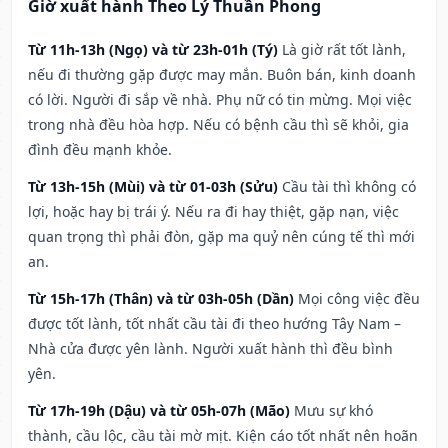
Giờ xuất hành Theo Lý Thuần Phong
Từ 11h-13h (Ngọ) và từ 23h-01h (Tý)
Là giờ rất tốt lành,
nếu đi thường gặp được may mắn. Buôn bán, kinh doanh
có lời. Người đi sắp về nhà. Phụ nữ có tin mừng. Mọi việc
trong nhà đều hòa hợp. Nếu có bệnh cầu thì sẽ khỏi, gia
đình đều mạnh khỏe.
Từ 13h-15h (Mùi) và từ 01-03h (Sửu)
Cầu tài thì không có
lợi, hoặc hay bị trái ý. Nếu ra đi hay thiệt, gặp nạn, việc
quan trọng thì phải đòn, gặp ma quỷ nên cúng tế thì mới
an.
Từ 15h-17h (Thân) và từ 03h-05h (Dần)
Mọi công việc đều
được tốt lành, tốt nhất cầu tài đi theo hướng Tây Nam –
Nhà cửa được yên lành. Người xuất hành thì đều bình
yên.
Từ 17h-19h (Dậu) và từ 05h-07h (Mão)
Mưu sự khó
thành, cầu lộc, cầu tài mờ mịt. Kiện cáo tốt nhất nên hoãn