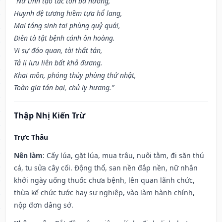
“Nữ tinh tạo tác tổn bà nương,
Huynh đệ tương hiềm tựa hổ lang,
Mai táng sinh tai phùng quỷ quái,
Điên tà tật bệnh cánh ôn hoàng.
Vi sự đáo quan, tài thất tán,
Tả lị lưu liên bất khả đương.
Khai môn, phóng thủy phùng thử nhật,
Toàn gia tán bại, chủ ly hương.”
Thập Nhị Kiến Trừ
Trực Thâu
Nên làm
: Cấy lúa, gặt lúa, mua trâu, nuôi tằm, đi săn thú
cá, tu sửa cây cối. Động thổ, san nền đắp nền, nữ nhân
khởi ngày uống thuốc chưa bệnh, lên quan lãnh chức,
thừa kế chức tước hay sự nghiệp, vào làm hành chính,
nộp đơn dâng sớ.