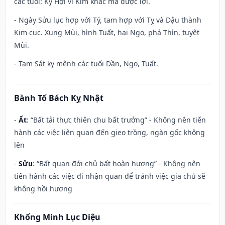
các tuổi: Kỷ Hợi vì Kim khắc mà được lợi.
- Ngày Sửu lục hợp với Tý, tam hợp với Tỵ và Dậu thành
Kim cục. Xung Mùi, hình Tuất, hại Ngọ, phá Thìn, tuyệt
Mùi.
- Tam Sát kỵ mệnh các tuổi Dần, Ngọ, Tuất.
Bành Tổ Bách Kỵ Nhật
-
Ất
: “Bất tải thực thiên chu bất trưởng” - Không nên tiến
hành các việc liên quan đến gieo trồng, ngàn gốc không
lên
-
Sửu
: “Bất quan đới chủ bất hoàn hương” - Không nên
tiến hành các việc đi nhận quan để tránh việc gia chủ sẽ
không hồi hương
Khổng Minh Lục Diệu