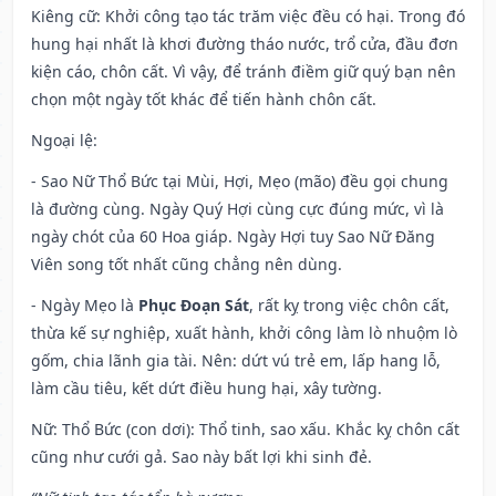
Kiêng cữ
: Khởi công tạo tác trăm việc đều có hại. Trong đó
hung hại nhất là khơi đường tháo nước, trổ cửa, đầu đơn
kiện cáo, chôn cất. Vì vậy, để tránh điềm giữ quý bạn nên
chọn một ngày tốt khác để tiến hành chôn cất.
Ngoại lệ
:
- Sao Nữ Thổ Bức tại Mùi, Hợi, Mẹo (mão) đều gọi chung
là đường cùng. Ngày Quý Hợi cùng cực đúng mức, vì là
ngày chót của 60 Hoa giáp. Ngày Hợi tuy Sao Nữ Đăng
Viên song tốt nhất cũng chẳng nên dùng.
- Ngày Mẹo là
Phục Đoạn Sát
, rất kỵ trong việc chôn cất,
thừa kế sự nghiệp, xuất hành, khởi công làm lò nhuộm lò
gốm, chia lãnh gia tài. Nên: dứt vú trẻ em, lấp hang lỗ,
làm cầu tiêu, kết dứt điều hung hại, xây tường.
Nữ: Thổ Bức (con dơi): Thổ tinh, sao xấu. Khắc kỵ chôn cất
cũng như cưới gả. Sao này bất lợi khi sinh đẻ.