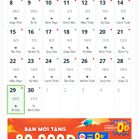
8
9
10
11
12
13
14
28/2
29/2
1/3
2/3
3/3
4/3
5/3
🐉
🐍
🐎
🐐
🐒
🐓
🐕
Giáp Thìn
Ất Tỵ
Bính Ngọ
Đinh Mùi
Mậu Thân
Kỷ Dậu
Canh Tuất
15
16
17
18
19
20
21
6/3
7/3
8/3
9/3
10/3
11/3
12/3
🐖
🐀
🐂
🐅
🐈
🐉
🐍
Tân Hợi
Nhâm Tý
Quý Sửu
Giáp Dần
Ất Mão
Bính Thìn
Đinh Tỵ
22
23
24
25
26
27
28
13/3
14/3
15/3
16/3
17/3
18/3
19/3
🐎
🐐
🐒
🐓
🐕
🐖
🐀
Mậu Ngọ
Kỷ Mùi
Canh Thân
Tân Dậu
Nhâm Tuất
Quý Hợi
Giáp Tý
29
30
1
2
3
4
5
20/3
21/3
🐂
🐅
Ất Sửu
Bính Dần