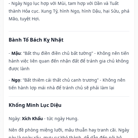
- Ngày Ngọ lục hợp với Mùi, tam hợp với Dần và Tuất
thành Hỏa cục. Xung Tý, hình Ngọ, hình Dậu, hại Sửu, phá
Mão, tuyệt Hợi.
Bành Tổ Bách Kỵ Nhật
-
Mậu
: “Bất thụ điền điền chủ bất tường” - Không nên tiến
hành việc liên quan đến nhận đất để tránh gia chủ không
được lành
-
Ngọ
: “Bất thiêm cái thất chủ canh trương” - Không nên
tiến hành lợp mái nhà để tránh chủ sẽ phải làm lại
Khổng Minh Lục Diệu
Ngày:
Xích Khẩu
- tức ngày Hung.
Nên đề phòng miệng lưỡi, mâu thuẫn hay tranh cãi. Ngày
này là ngày xấu, mưu sự khó thành, dễ dẫn đến nội bộ