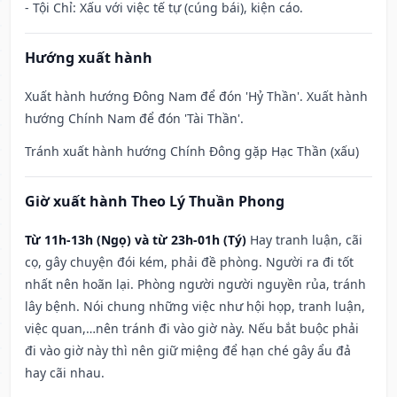
- Tội Chỉ: Xấu với việc tế tự (cúng bái), kiện cáo.
Hướng xuất hành
Xuất hành hướng Đông Nam để đón 'Hỷ Thần'. Xuất hành
hướng Chính Nam để đón 'Tài Thần'.
Tránh xuất hành hướng Chính Đông gặp Hạc Thần (xấu)
Giờ xuất hành Theo Lý Thuần Phong
Từ 11h-13h (Ngọ) và từ 23h-01h (Tý)
Hay tranh luận, cãi
cọ, gây chuyện đói kém, phải đề phòng. Người ra đi tốt
nhất nên hoãn lại. Phòng người người nguyền rủa, tránh
lây bệnh. Nói chung những việc như hội họp, tranh luận,
việc quan,…nên tránh đi vào giờ này. Nếu bắt buộc phải
đi vào giờ này thì nên giữ miệng để hạn ché gây ẩu đả
hay cãi nhau.