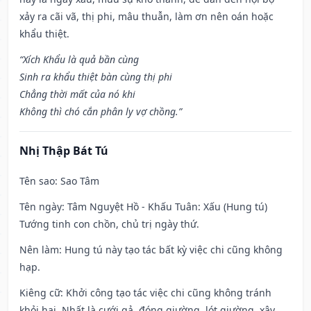
xảy ra cãi vã, thị phi, mâu thuẫn, làm ơn nên oán hoặc
khẩu thiệt.
“Xích Khẩu là quả bần cùng
Sinh ra khẩu thiệt bàn cùng thị phi
Chẳng thời mất của nó khi
Không thì chó cắn phân ly vợ chồng.”
Nhị Thập Bát Tú
Tên sao
: Sao Tâm
Tên ngày
: Tâm Nguyệt Hồ - Khấu Tuân: Xấu (Hung tú)
Tướng tinh con chồn, chủ trị ngày thứ.
Nên làm
: Hung tú này tạo tác bất kỳ việc chi cũng không
hạp.
Kiêng cữ
: Khởi công tạo tác việc chi cũng không tránh
khỏi hại. Nhất là cưới gả, đóng giường, lót giường, xây