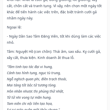
cất, chôn cất và tranh tụng. Vì vậy, nên chọn một ngày tốt
khác để tiến hành các việc trên, đặc biệt tránh cưới gả
nhằm ngày này.
Ngoại lệ
:
- Ngày Dần Sao Tâm Đăng Viên, tốt khi dùng làm các việc
nhỏ.
Tâm: Nguyệt Hồ (con chồn): Thái âm, sao xấu. Kỵ cưới gả,
xây cất, thưa kiện. Kinh doanh ắt thua lỗ.
“Tâm tinh tạo tác đại vi hung,
Cánh tao hình tụng, ngục tù trung,
Ngỗ nghịch quan phi, điền trạch thoái,
Mai táng tốt bộc tử tương tòng.
Hôn nhân nhược thị phùng thử nhật,
Tử tử nhi vong tự mãn hung.
Tam niên chi nội liên tạo họa,
Sự sự giáo quân một thủy chung.”