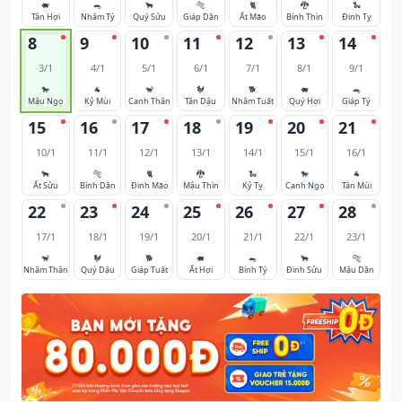
🐖
🐀
🐂
🐅
🐈
🐉
🐍
Tân Hợi
Nhâm Tý
Quý Sửu
Giáp Dần
Ất Mão
Bính Thìn
Đinh Tỵ
8
9
10
11
12
13
14
3/1
4/1
5/1
6/1
7/1
8/1
9/1
🐎
🐐
🐒
🐓
🐕
🐖
🐀
Mậu Ngọ
Kỷ Mùi
Canh Thân
Tân Dậu
Nhâm Tuất
Quý Hợi
Giáp Tý
15
16
17
18
19
20
21
10/1
11/1
12/1
13/1
14/1
15/1
16/1
🐂
🐅
🐈
🐉
🐍
🐎
🐐
Ất Sửu
Bính Dần
Đinh Mão
Mậu Thìn
Kỷ Tỵ
Canh Ngọ
Tân Mùi
22
23
24
25
26
27
28
17/1
18/1
19/1
20/1
21/1
22/1
23/1
🐒
🐓
🐕
🐖
🐀
🐂
🐅
Nhâm Thân
Quý Dậu
Giáp Tuất
Ất Hợi
Bính Tý
Đinh Sửu
Mậu Dần