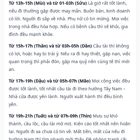
Từ 13h-15h (Mùi) và từ 01-03h (Sửu)
Là giờ rất tốt lành,
nếu đi thường gặp được may mắn. Buôn bán, kinh doanh
có lời. Người đi sắp về nhà. Phụ nữ có tin mừng. Mọi việc
trong nhà đều hòa hợp. Nếu có bệnh cầu thì sẽ khỏi, gia
đình đều mạnh khỏe.
Từ 15h-17h (Thân) và từ 03h-05h (Dần)
Cầu tài thì không
có lợi, hoặc hay bị trái ý. Nếu ra đi hay thiệt, gặp nạn, việc
quan trọng thì phải đòn, gặp ma quỷ nên cúng tế thì mới
an.
Từ 17h-19h (Dậu) và từ 05h-07h (Mão)
Mọi công việc đều
được tốt lành, tốt nhất cầu tài đi theo hướng Tây Nam –
Nhà cửa được yên lành. Người xuất hành thì đều bình
yên.
Từ 19h-21h (Tuất) và từ 07h-09h (Thìn)
Mưu sự khó
thành, cầu lộc, cầu tài mờ mịt. Kiện cáo tốt nhất nên hoãn
lại. Người đi xa chưa có tin về. Mất tiền, mất của nếu đi
hướng Nam thì tìm nhanh mới thấy. Đề phòng tranh cãi,