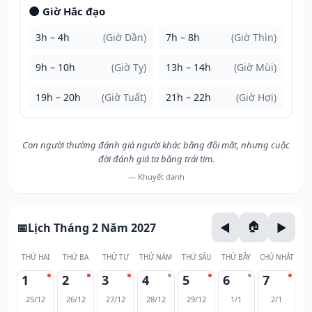
🌑 Giờ Hắc đạo
3h – 4h
(Giờ Dần)
7h – 8h
(Giờ Thìn)
9h – 10h
(Giờ Tỵ)
13h – 14h
(Giờ Mùi)
19h – 20h
(Giờ Tuất)
21h – 22h
(Giờ Hợi)
Con người thường đánh giá người khác bằng đôi mắt, nhưng cuộc
đời đánh giá ta bằng trái tim.
— Khuyết danh
Lịch Tháng 2 Năm 2027
THỨ HAI
THỨ BA
THỨ TƯ
THỨ NĂM
THỨ SÁU
THỨ BẢY
CHỦ NHẬT
1
2
3
4
5
6
7
25/12
26/12
27/12
28/12
29/12
1/1
2/1