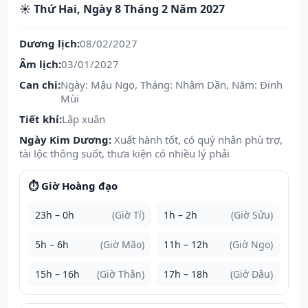
☀️ Thứ Hai, Ngày 8 Tháng 2 Năm 2027
Dương lịch:
08/02/2027
Âm lịch:
03/01/2027
Can chi:
Ngày: Mậu Ngọ, Tháng: Nhâm Dần, Năm: Đinh
Mùi
Tiết khí:
Lập xuân
Ngày Kim Dương:
Xuất hành tốt, có quý nhân phù trợ,
tài lộc thông suốt, thưa kiện có nhiều lý phải
⏱️ Giờ Hoàng đạo
23h – 0h
(Giờ Tí)
1h – 2h
(Giờ Sửu)
5h – 6h
(Giờ Mão)
11h – 12h
(Giờ Ngọ)
15h – 16h
(Giờ Thân)
17h – 18h
(Giờ Dậu)