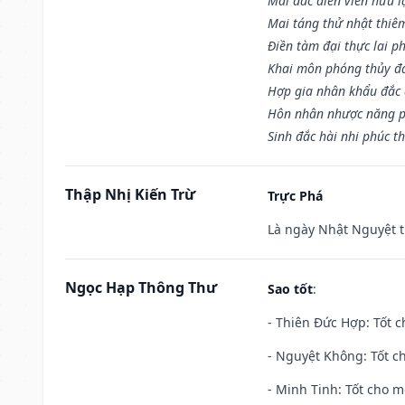
Mãi dắc điền viên hữu lậ
Mai táng thử nhật thiê
Điền tàm đại thực lai p
Khai môn phóng thủy đa 
Hợp gia nhân khẩu đắc 
Hôn nhân nhược năng p
Sinh đắc hài nhi phúc th
Thập Nhị Kiến Trừ
Trực Phá
Là ngày Nhật Nguyệt t
Ngọc Hạp Thông Thư
Sao tốt
:
- Thiên Đức Hợp: Tốt c
- Nguyệt Không: Tốt c
- Minh Tinh: Tốt cho m