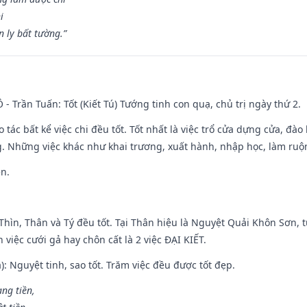
i
 ly bất tường.”
Ô - Trần Tuấn: Tốt (Kiết Tú) Tướng tinh con quạ, chủ trị ngày thứ 2.
o tác bất kể việc chi đều tốt. Tốt nhất là việc trổ cửa dựng cửa, đà
. Những việc khác như khai trương, xuất hành, nhập học, làm ruộn
ền.
 Thìn, Thân và Tý đều tốt. Tại Thân hiệu là Nguyệt Quải Khôn Sơn, t
việc cưới gả hay chôn cất là 2 việc ĐẠI KIẾT.
): Nguyệt tinh, sao tốt. Trăm việc đều được tốt đẹp.
ang tiền,