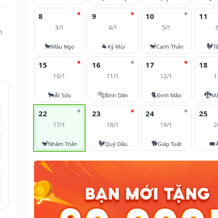
8
9
10
11
3/1
4/1
5/1
h
🐎
🐐
🐒
🐓
Mậu Ngọ
Kỷ Mùi
Canh Thân
T
15
16
17
18
10/1
11/1
12/1
1
🐂
🐅
🐈
🐉
Ất Sửu
Bính Dần
Đinh Mão
Mậ
22
23
24
25
17/1
18/1
19/1
2
🐒
🐓
🐕
🐖
Nhâm Thân
Quý Dậu
Giáp Tuất