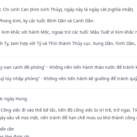
c Chi sinh Can (Kim sinh Thủy), ngày này là ngày cát (nghĩa nhật).
hong Kim, kỵ các tuổi: Bính Dần và Canh Dần.
 Kim khắc với hành Mộc, ngoại trừ các tuổi: Mậu Tuất vì Kim khắc 
i Tỵ, tam hợp với Tý và Thìn thành Thủy cục. Xung Dần, hình Dần, h
ủy nan canh đê phòng” - Không nên tiến hành tháo nước để tránh
quỷ túy nhập phòng” - Không nên tiến hành kê giường để tránh q
ức ngày Hung.
Công việc đi vào thế bế tắc, tiến độ công việc bị trì trệ, trở ngại. 
ày xấu về mọi mặt, nên tránh để hạn chế mưu sự khó thành công 
hẩn cần
ng làm được chi