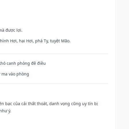
mà được lợi.
ình Hợi, hại Hợi, phá Tỵ, tuyệt Mão.
 khó canh phòng đê điều
uỷ ma vào phòng
Tiền bạc của cải thất thoát, danh vọng cũng uy tín bị
như ý.