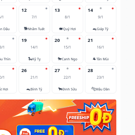
⭐
12
13
14
6/1
7/1
8/1
9/1
🐕
🐖
🐀
ân Dậu
Nhâm Tuất
Quý Hợi
Giáp Tý
⭐
19
20
21
3/1
14/1
15/1
16/1
🐍
🐎
🐐
u Thìn
Kỷ Tỵ
Canh Ngọ
Tân Mùi
⭐
26
27
28
0/1
21/1
22/1
23/1
🐀
🐂
🐅
Ất Hợi
Bính Tý
Đinh Sửu
Mậu Dần