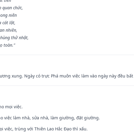
t tiền
m quan chức,
hong niên
cát lật,
an nhiên,
hùng thử nhật,
ọ toàn.”
ương xung. Ngày có trực Phá muôn việc làm vào ngày này đều bất l
ho mọi việc.
ho việc làm nhà, sửa nhà, làm giường, đặt giường.
ọi việc, trùng với Thiên Lao Hắc Đạo thì xấu.