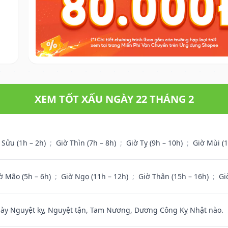
XEM TỐT XẤU NGÀY 22 THÁNG 2
 Sửu (1h – 2h)
;
Giờ Thìn (7h – 8h)
;
Giờ Tỵ (9h – 10h)
;
Giờ Mùi (
ờ Mão (5h – 6h)
;
Giờ Ngọ (11h – 12h)
;
Giờ Thân (15h – 16h)
;
Gi
 Nguyệt kỵ, Nguyệt tận, Tam Nương, Dương Công Kỵ Nhật nào.