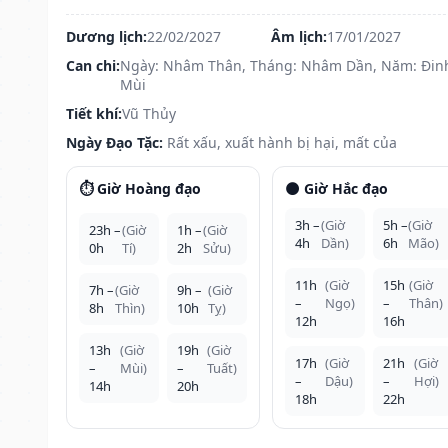
Dương lịch:
22/02/2027
Âm lịch:
17/01/2027
Can chi:
Ngày: Nhâm Thân, Tháng: Nhâm Dần, Năm: Đin
Mùi
Tiết khí:
Vũ Thủy
Ngày Đạo Tặc:
Rất xấu, xuất hành bị hại, mất của
⏱️ Giờ Hoàng đạo
🌑 Giờ Hắc đạo
3h –
(Giờ
5h –
(Giờ
23h –
(Giờ
1h –
(Giờ
4h
Dần)
6h
Mão)
0h
Tí)
2h
Sửu)
11h
(Giờ
15h
(Giờ
7h –
(Giờ
9h –
(Giờ
–
Ngọ)
–
Thân)
8h
Thìn)
10h
Tỵ)
12h
16h
13h
(Giờ
19h
(Giờ
17h
(Giờ
21h
(Giờ
–
Mùi)
–
Tuất)
–
Dậu)
–
Hợi)
14h
20h
18h
22h