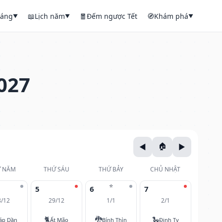
háng
📖
Lịch năm
🧧
Đếm ngược Tết
🧭
Khám phá
▼
▼
▼
027
 NĂM
THỨ SÁU
THỨ BẢY
CHỦ NHẬT
⭐
5
6
7
8/12
29/12
1/1
2/1
🐈
🐉
🐍
áp Dần
Ất Mão
Bính Thìn
Đinh Tỵ