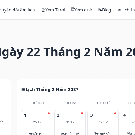
🃏
huyển đổi âm lịch
🔮
Xem Tarot
Xem quẻ
📝
Blog
📅
Lịch t
gày 22 Tháng 2 Năm 2
Lịch Tháng 2 Năm 2027
THỨ HAI
THỨ BA
THỨ TƯ
THỨ
1
2
3
4
27
25/12
26/12
27/12
2
🐖
🐀
🐂
🐅
Tân Hợi
Nhâm Tý
Quý Sửu
Gi