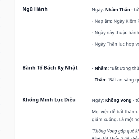
Ngũ Hành
Ngày:
Nhâm Thân
- tứ
- Nạp âm: Ngày Kiếm P
- Ngày này thuộc hành
- Ngày Thân lục hợp vớ
Bành Tổ Bách Kỵ Nhật
-
Nhâm
: “Bất ương th
-
Thân
: “Bất an sàng 
Khổng Minh Lục Diệu
Ngày:
Không Vong
- t
Mọi việc dễ bất thành. 
giảm xuống. Là một ng
“Không Vong gặp quẻ k
Bệnh tật khẩn thiết chẳ