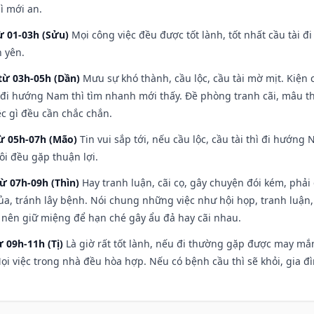
ì mới an.
ừ 01-03h (Sửu)
Mọi công việc đều được tốt lành, tốt nhất cầu tài
h yên.
từ 03h-05h (Dần)
Mưu sự khó thành, cầu lộc, cầu tài mờ mịt. Kiện c
 đi hướng Nam thì tìm nhanh mới thấy. Đề phòng tranh cãi, mâu t
ệc gì đều cần chắc chắn.
từ 05h-07h (Mão)
Tin vui sắp tới, nếu cầu lộc, cầu tài thì đi hướn
ôi đều gặp thuận lợi.
từ 07h-09h (Thìn)
Hay tranh luận, cãi cọ, gây chuyện đói kém, phải
a, tránh lây bệnh. Nói chung những việc như hội họp, tranh luận,
ì nên giữ miệng để hạn ché gây ẩu đả hay cãi nhau.
ừ 09h-11h (Tị)
Là giờ rất tốt lành, nếu đi thường gặp được may mắn
ọi việc trong nhà đều hòa hợp. Nếu có bệnh cầu thì sẽ khỏi, gia 