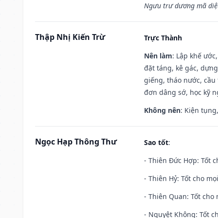
Ngưu trư dương mã diệc
Thập Nhị Kiến Trừ
Trực Thành
Nên làm
: Lập khế ước
đặt táng, kê gác, dựng
giếng, tháo nước, cầu 
đơn dâng sớ, học kỹ ng
Không nên
: Kiện tụng
Ngọc Hạp Thông Thư
Sao tốt
:
- Thiên Đức Hợp: Tốt c
- Thiên Hỷ: Tốt cho mọi
- Thiên Quan: Tốt cho 
- Nguyệt Không: Tốt c