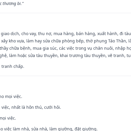
 thương bi.”
, giao dịch, cho vay, thu nợ, mua hàng, bán hàng, xuất hành, đi tà
 xây kho vựa, làm hay sửa chữa phòng bếp, thờ phụng Táo Thần, lắp
thầy chữa bệnh, mua gia súc, các việc trong vụ chăn nuôi, nhập học
hệ, làm hoặc sửa tàu thuyền, khai trương tàu thuyền, vẽ tranh, tu 
, tranh chấp.
ho mọi việc.
 việc, nhất là hôn thú, cưới hỏi.
mọi việc.
ho việc làm nhà, sửa nhà, làm giường, đặt giường.