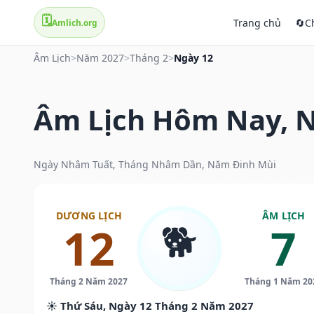
🗓️
Trang chủ
🔄
C
Amlich.org
Âm Lịch
>
Năm 2027
>
Tháng 2
>
Ngày 12
Âm Lịch Hôm Nay, N
Ngày Nhâm Tuất, Tháng Nhâm Dần, Năm Đinh Mùi
DƯƠNG LỊCH
ÂM LỊCH
🐕
12
7
Tháng 2 Năm 2027
Tháng 1 Năm 20
☀️ Thứ Sáu, Ngày 12 Tháng 2 Năm 2027