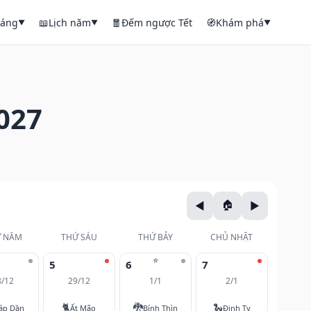
háng
📖
Lịch năm
🧧
Đếm ngược Tết
🧭
Khám phá
▼
▼
▼
027
 NĂM
THỨ SÁU
THỨ BẢY
CHỦ NHẬT
⭐
5
6
7
8/12
29/12
1/1
2/1
🐈
🐉
🐍
áp Dần
Ất Mão
Bính Thìn
Đinh Tỵ