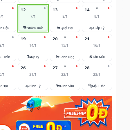
⭐
12
13
14
6/1
7/1
8/1
9/1
🐕
🐖
🐀
ân Dậu
Nhâm Tuất
Quý Hợi
Giáp Tý
⭐
19
20
21
3/1
14/1
15/1
16/1
🐍
🐎
🐐
u Thìn
Kỷ Tỵ
Canh Ngọ
Tân Mùi
⭐
26
27
28
0/1
21/1
22/1
23/1
🐀
🐂
🐅
Ất Hợi
Bính Tý
Đinh Sửu
Mậu Dần