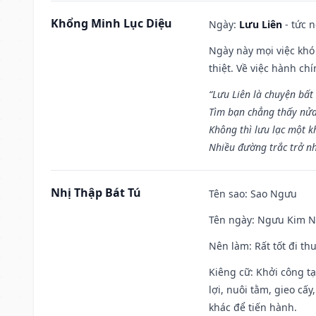
Khổng Minh Lục Diệu
Ngày:
Lưu Liên
- tức 
Ngày này mọi việc khó
thiệt. Về việc hành ch
“Lưu Liên là chuyện bất
Tìm bạn chẳng thấy nử
Không thì lưu lạc một k
Nhiều đường trắc trở nh
Nhị Thập Bát Tú
Tên sao
: Sao Ngưu
Tên ngày
: Ngưu Kim Ng
Nên làm
: Rất tốt đi t
Kiêng cữ
: Khởi công t
lợi, nuôi tằm, gieo cấ
khác để tiến hành.