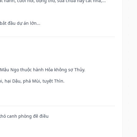
t hành, cưới hỏi, động thổ, sửa chữa hay cất nhà,...
bắt đầu dự án lớn...
và Mậu Ngọ thuộc hành Hỏa không sợ Thủy.
, hại Dậu, phá Mùi, tuyệt Thìn.
 khó canh phòng đê điều