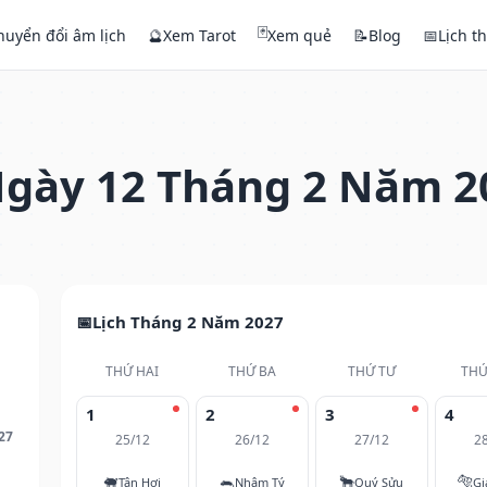
🃏
huyển đổi âm lịch
🔮
Xem Tarot
Xem quẻ
📝
Blog
📅
Lịch t
gày 12 Tháng 2 Năm 2
Lịch Tháng 2 Năm 2027
THỨ HAI
THỨ BA
THỨ TƯ
THỨ
1
2
3
4
27
25/12
26/12
27/12
2
🐖
🐀
🐂
🐅
Tân Hợi
Nhâm Tý
Quý Sửu
Gi