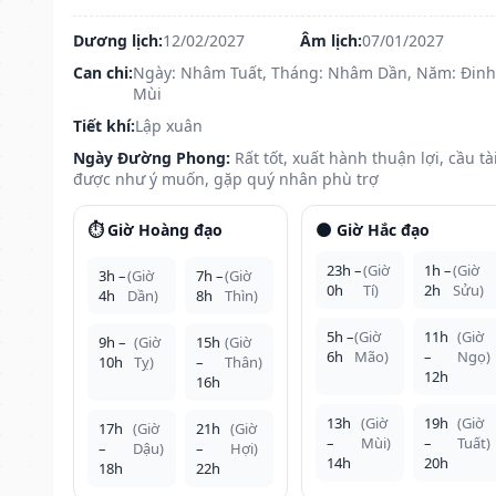
Dương lịch:
12/02/2027
Âm lịch:
07/01/2027
Can chi:
Ngày: Nhâm Tuất, Tháng: Nhâm Dần, Năm: Đinh
Mùi
Tiết khí:
Lập xuân
Ngày Đường Phong:
Rất tốt, xuất hành thuận lợi, cầu tà
được như ý muốn, gặp quý nhân phù trợ
⏱️ Giờ Hoàng đạo
🌑 Giờ Hắc đạo
23h –
(Giờ
1h –
(Giờ
3h –
(Giờ
7h –
(Giờ
0h
Tí)
2h
Sửu)
4h
Dần)
8h
Thìn)
5h –
(Giờ
11h
(Giờ
9h –
(Giờ
15h
(Giờ
6h
Mão)
–
Ngọ)
10h
Tỵ)
–
Thân)
12h
16h
13h
(Giờ
19h
(Giờ
17h
(Giờ
21h
(Giờ
–
Mùi)
–
Tuất)
–
Dậu)
–
Hợi)
14h
20h
18h
22h