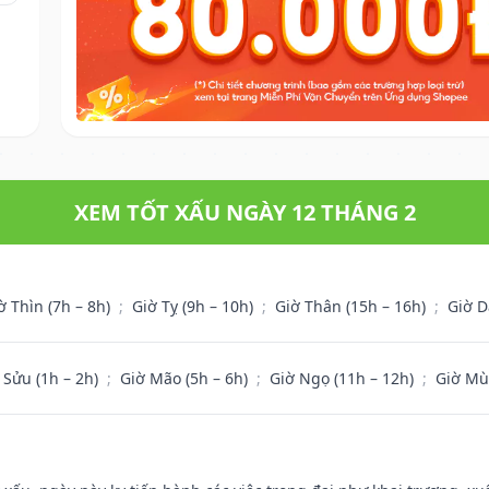
XEM TỐT XẤU NGÀY 12 THÁNG 2
ờ Thìn (7h – 8h)
;
Giờ Tỵ (9h – 10h)
;
Giờ Thân (15h – 16h)
;
Giờ D
 Sửu (1h – 2h)
;
Giờ Mão (5h – 6h)
;
Giờ Ngọ (11h – 12h)
;
Giờ Mù