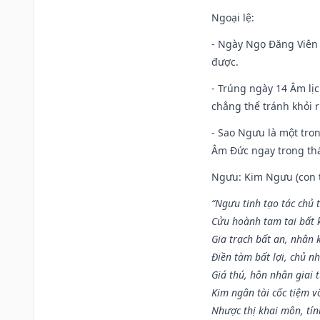
Ngoại lệ
:
- Ngày Ngọ Đăng Viên 
được.
- Trúng ngày 14 Âm lị
chẳng thể tránh khỏi r
- Sao Ngưu là một tro
Âm Đức ngay trong th
Ngưu: Kim Ngưu (con tr
“Ngưu tinh tạo tác chủ t
Cửu hoành tam tai bất k
Gia trạch bất an, nhân 
Điền tàm bất lợi, chủ nh
Giá thú, hôn nhân giai t
Kim ngân tài cốc tiệm vô
Nhược thị khai môn, tín