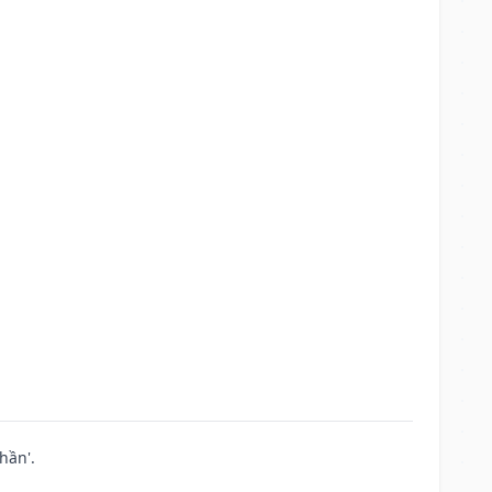
hần'.