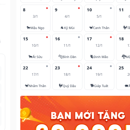
8
9
10
11
3/1
4/1
5/1
🐎
🐐
🐒
🐓
Mậu Ngọ
Kỷ Mùi
Canh Thân
T
15
16
17
18
i
10/1
11/1
12/1
1
🐂
🐅
🐈
🐉
Ất Sửu
Bính Dần
Đinh Mão
Mậ
22
23
24
25
17/1
18/1
19/1
2
🐒
🐓
🐕
🐖
Nhâm Thân
Quý Dậu
Giáp Tuất