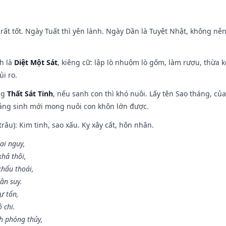
rất tốt. Ngày Tuất thì yên lành. Ngày Dần là Tuyệt Nhật, không nê
ch là
Diệt Một Sát
, kiêng cữ: lập lò nhuộm lò gốm, làm rượu, thừa 
ủi ro.
ng
Thất Sát Tinh
, nếu sanh con thì khó nuôi. Lấy tên Sao tháng, củ
áng sinh mới mong nuôi con khôn lớn được.
âu): Kim tinh, sao xấu. Kỵ xây cất, hôn nhân.
ai nguy,
hả thôi,
khẩu thoái,
ân suy.
ự tổn,
 chi.
h phóng thủy,