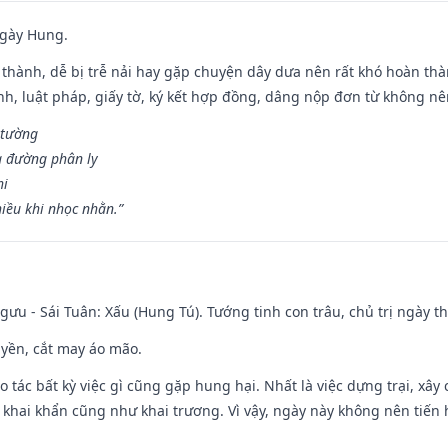
ngày Hung.
 thành, dễ bị trễ nải hay gặp chuyện dây dưa nên rất khó hoàn th
ính, luật pháp, giấy tờ, ký kết hợp đồng, dâng nộp đơn từ không nên
 tường
a đường phân ly
hi
iều khi nhọc nhằn.”
ưu - Sái Tuân: Xấu (Hung Tú). Tướng tinh con trâu, chủ trị ngày th
huyền, cắt may áo mão.
ạo tác bất kỳ việc gì cũng gặp hung hại. Nhất là việc dựng trại, xây
y, khai khẩn cũng như khai trương. Vì vậy, ngày này không nên tiến