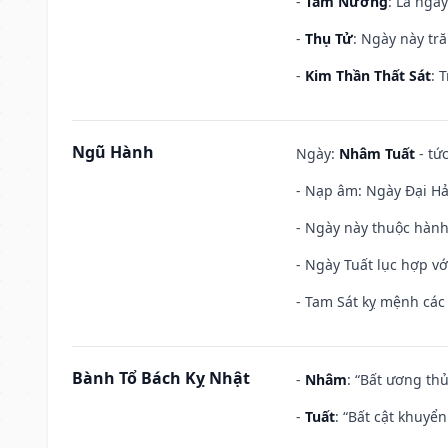
-
Tam Nương
: Là ngà
-
Thụ Tử
: Ngày này tr
-
Kim Thần Thất Sát
: 
Ngũ Hành
Ngày:
Nhâm Tuất
- tứ
- Nạp âm: Ngày Đại Hải
- Ngày này thuộc hành
- Ngày Tuất lục hợp v
- Tam Sát kỵ mệnh các 
Bành Tổ Bách Kỵ Nhật
-
Nhâm
: “Bất ương th
-
Tuất
: “Bất cật khuyể