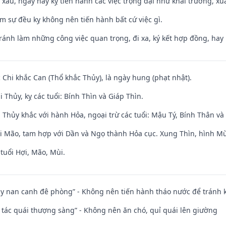
y xấu, ngày này kỵ tiến hành các việc trọng đại như khai trương, xuấ
ăm sự đều kỵ không nên tiến hành bất cứ việc gì.
Tránh làm những công việc quan trọng, đi xa, ký kết hợp đồng, hay 
c Chi khắc Can (Thổ khắc Thủy), là ngày hung (phạt nhật).
 Thủy, kỵ các tuổi: Bính Thìn và Giáp Thìn.
 Thủy khắc với hành Hỏa, ngoại trừ các tuổi: Mậu Tý, Bính Thân 
ới Mão, tam hợp với Dần và Ngọ thành Hỏa cục. Xung Thìn, hình Mùi
tuổi Hợi, Mão, Mùi.
ủy nan canh đê phòng” - Không nên tiến hành tháo nước để tránh
n tác quái thượng sàng” - Không nên ăn chó, quỉ quái lên giường