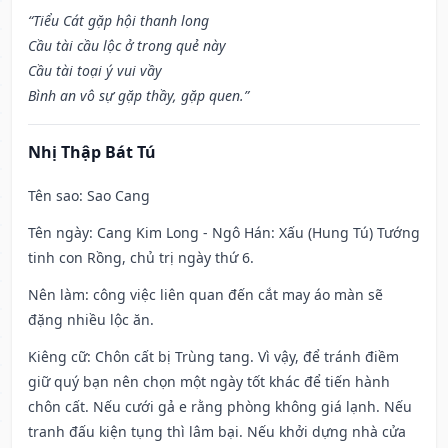
“Tiểu Cát gặp hội thanh long
Cầu tài cầu lộc ở trong quẻ này
Cầu tài toại ý vui vầy
Bình an vô sự gặp thầy, gặp quen.”
Nhị Thập Bát Tú
Tên sao
: Sao Cang
Tên ngày
: Cang Kim Long - Ngô Hán: Xấu (Hung Tú) Tướng
tinh con Rồng, chủ trị ngày thứ 6.
Nên làm
: công việc liên quan đến cắt may áo màn sẽ
đặng nhiều lộc ăn.
Kiêng cữ
: Chôn cất bị Trùng tang. Vì vậy, để tránh điềm
giữ quý bạn nên chọn một ngày tốt khác để tiến hành
chôn cất. Nếu cưới gả e rằng phòng không giá lạnh. Nếu
tranh đấu kiện tụng thì lâm bại. Nếu khởi dựng nhà cửa