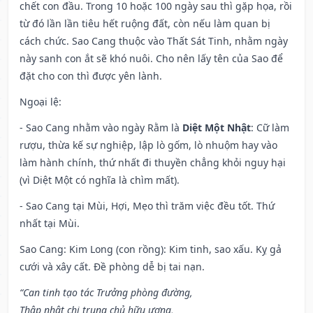
chết con đầu. Trong 10 hoặc 100 ngày sau thì gặp họa, rồi
từ đó lần lần tiêu hết ruộng đất, còn nếu làm quan bị
cách chức. Sao Cang thuộc vào Thất Sát Tinh, nhằm ngày
này sanh con ắt sẽ khó nuôi. Cho nên lấy tên của Sao để
đặt cho con thì được yên lành.
Ngoại lệ
:
- Sao Cang nhằm vào ngày Rằm là
Diệt Một Nhật
: Cữ làm
rượu, thừa kế sự nghiệp, lập lò gốm, lò nhuộm hay vào
làm hành chính, thứ nhất đi thuyền chẳng khỏi nguy hại
(vì Diệt Một có nghĩa là chìm mất).
- Sao Cang tại Mùi, Hợi, Mẹo thì trăm việc đều tốt. Thứ
nhất tại Mùi.
Sao Cang: Kim Long (con rồng): Kim tinh, sao xấu. Kỵ gả
cưới và xây cất. Đề phòng dễ bị tai nạn.
“Can tinh tạo tác Trưởng phòng đường,
Thập nhật chi trung chủ hữu ương,