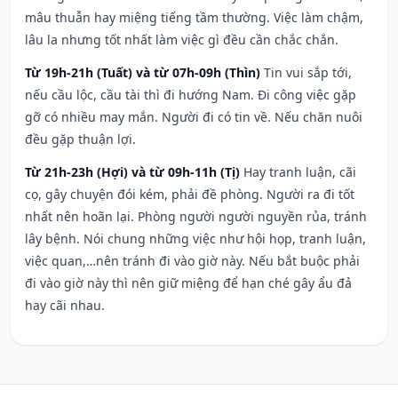
mâu thuẫn hay miệng tiếng tầm thường. Việc làm chậm,
lâu la nhưng tốt nhất làm việc gì đều cần chắc chắn.
Từ 19h-21h (Tuất) và từ 07h-09h (Thìn)
Tin vui sắp tới,
nếu cầu lộc, cầu tài thì đi hướng Nam. Đi công việc gặp
gỡ có nhiều may mắn. Người đi có tin về. Nếu chăn nuôi
đều gặp thuận lợi.
Từ 21h-23h (Hợi) và từ 09h-11h (Tị)
Hay tranh luận, cãi
cọ, gây chuyện đói kém, phải đề phòng. Người ra đi tốt
nhất nên hoãn lại. Phòng người người nguyền rủa, tránh
lây bệnh. Nói chung những việc như hội họp, tranh luận,
việc quan,…nên tránh đi vào giờ này. Nếu bắt buộc phải
đi vào giờ này thì nên giữ miệng để hạn ché gây ẩu đả
hay cãi nhau.