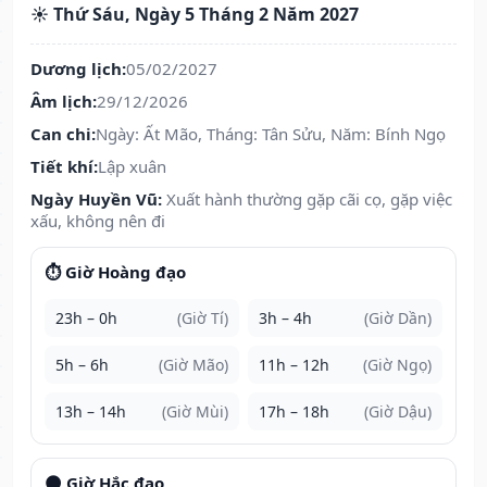
☀️ Thứ Sáu, Ngày 5 Tháng 2 Năm 2027
Dương lịch:
05/02/2027
Âm lịch:
29/12/2026
Can chi:
Ngày: Ất Mão, Tháng: Tân Sửu, Năm: Bính Ngọ
Tiết khí:
Lập xuân
Ngày Huyền Vũ:
Xuất hành thường gặp cãi cọ, gặp việc
xấu, không nên đi
⏱️ Giờ Hoàng đạo
23h – 0h
(Giờ Tí)
3h – 4h
(Giờ Dần)
5h – 6h
(Giờ Mão)
11h – 12h
(Giờ Ngọ)
13h – 14h
(Giờ Mùi)
17h – 18h
(Giờ Dậu)
🌑 Giờ Hắc đạo