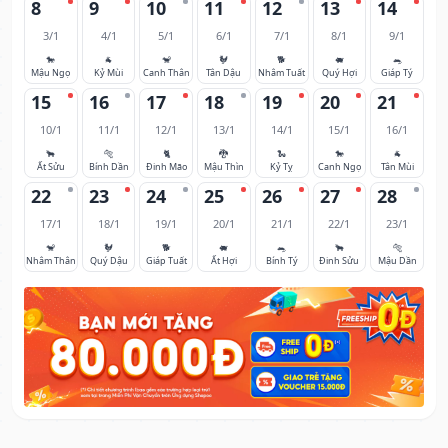
8
9
10
11
12
13
14
3/1
4/1
5/1
6/1
7/1
8/1
9/1
🐎
🐐
🐒
🐓
🐕
🐖
🐀
Mậu Ngọ
Kỷ Mùi
Canh Thân
Tân Dậu
Nhâm Tuất
Quý Hợi
Giáp Tý
15
16
17
18
19
20
21
10/1
11/1
12/1
13/1
14/1
15/1
16/1
🐂
🐅
🐈
🐉
🐍
🐎
🐐
Ất Sửu
Bính Dần
Đinh Mão
Mậu Thìn
Kỷ Tỵ
Canh Ngọ
Tân Mùi
22
23
24
25
26
27
28
17/1
18/1
19/1
20/1
21/1
22/1
23/1
🐒
🐓
🐕
🐖
🐀
🐂
🐅
Nhâm Thân
Quý Dậu
Giáp Tuất
Ất Hợi
Bính Tý
Đinh Sửu
Mậu Dần