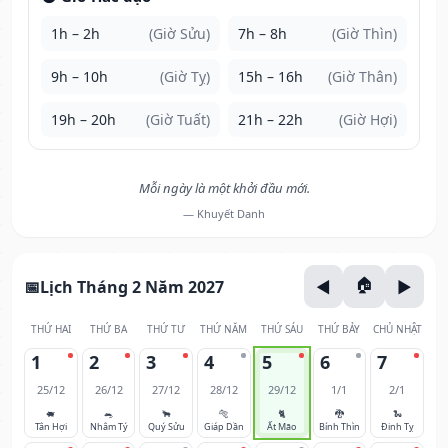
1h – 2h
(Giờ Sửu)
7h – 8h
(Giờ Thìn)
9h – 10h
(Giờ Tỵ)
15h – 16h
(Giờ Thân)
19h – 20h
(Giờ Tuất)
21h – 22h
(Giờ Hợi)
Mỗi ngày là một khởi đầu mới.
— Khuyết Danh
Lịch Tháng 2 Năm 2027
THỨ HAI
THỨ BA
THỨ TƯ
THỨ NĂM
THỨ SÁU
THỨ BẢY
CHỦ NHẬT
1
2
3
4
5
6
7
25/12
26/12
27/12
28/12
29/12
1/1
2/1
🐖
🐀
🐂
🐅
🐈
🐉
🐍
Tân Hợi
Nhâm Tý
Quý Sửu
Giáp Dần
Ất Mão
Bính Thìn
Đinh Tỵ