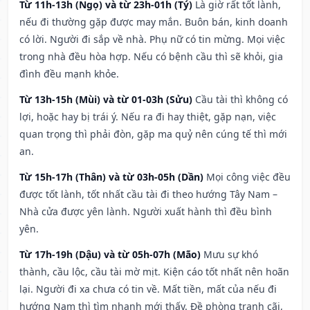
Từ 11h-13h (Ngọ) và từ 23h-01h (Tý)
Là giờ rất tốt lành,
nếu đi thường gặp được may mắn. Buôn bán, kinh doanh
có lời. Người đi sắp về nhà. Phụ nữ có tin mừng. Mọi việc
trong nhà đều hòa hợp. Nếu có bệnh cầu thì sẽ khỏi, gia
đình đều mạnh khỏe.
Từ 13h-15h (Mùi) và từ 01-03h (Sửu)
Cầu tài thì không có
lợi, hoặc hay bị trái ý. Nếu ra đi hay thiệt, gặp nạn, việc
quan trọng thì phải đòn, gặp ma quỷ nên cúng tế thì mới
an.
Từ 15h-17h (Thân) và từ 03h-05h (Dần)
Mọi công việc đều
được tốt lành, tốt nhất cầu tài đi theo hướng Tây Nam –
Nhà cửa được yên lành. Người xuất hành thì đều bình
yên.
Từ 17h-19h (Dậu) và từ 05h-07h (Mão)
Mưu sự khó
thành, cầu lộc, cầu tài mờ mịt. Kiện cáo tốt nhất nên hoãn
lại. Người đi xa chưa có tin về. Mất tiền, mất của nếu đi
hướng Nam thì tìm nhanh mới thấy. Đề phòng tranh cãi,