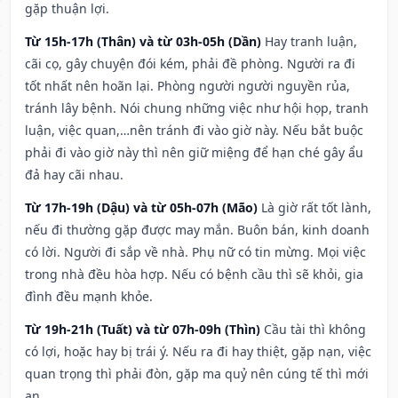
gặp thuận lợi.
Từ 15h-17h (Thân) và từ 03h-05h (Dần)
Hay tranh luận,
cãi cọ, gây chuyện đói kém, phải đề phòng. Người ra đi
tốt nhất nên hoãn lại. Phòng người người nguyền rủa,
tránh lây bệnh. Nói chung những việc như hội họp, tranh
luận, việc quan,…nên tránh đi vào giờ này. Nếu bắt buộc
phải đi vào giờ này thì nên giữ miệng để hạn ché gây ẩu
đả hay cãi nhau.
Từ 17h-19h (Dậu) và từ 05h-07h (Mão)
Là giờ rất tốt lành,
nếu đi thường gặp được may mắn. Buôn bán, kinh doanh
có lời. Người đi sắp về nhà. Phụ nữ có tin mừng. Mọi việc
trong nhà đều hòa hợp. Nếu có bệnh cầu thì sẽ khỏi, gia
đình đều mạnh khỏe.
Từ 19h-21h (Tuất) và từ 07h-09h (Thìn)
Cầu tài thì không
có lợi, hoặc hay bị trái ý. Nếu ra đi hay thiệt, gặp nạn, việc
quan trọng thì phải đòn, gặp ma quỷ nên cúng tế thì mới
an.