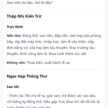
Tam niên chi hậu, chủ ôn đậu”
Thập Nhị Kiến Trừ
Trực Định
Nên làm
: Động thổ, san nền, đắp nền, làm hay sửa phòng
bếp, lắp đặt máy móc, nhập học, làm lễ cầu thân, nộp
đơn dâng sớ, sửa hay làm tàu thuyền, khai trương tàu
thuyền, khởi công làm lò. Mua nuôi thêm súc vật.
Không nên
: Thưa kiện, xuất hành đi xa
Ngọc Hạp Thông Thư
Sao tốt
:
- Thiên Xá: Tốt cho tế tự, giải oan, trừ được các sao xấu,
chỉ kiêng kỵ động thổ. Nếu gặp Trực Khai thì rất tốt tức là
ngày Thiên Xá gặp sinh khí.