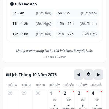
🌑 Giờ Hắc đạo
3h – 4h
(Giờ Dần)
5h – 6h
(Giờ Mão)
11h – 12h
(Giờ Ngọ)
15h – 16h
(Giờ Thân)
17h – 18h
(Giờ Dậu)
21h – 22h
(Giờ Hợi)
Không ai là vô dụng khi họ còn biết khích lệ người khác.
— Charles Dickens
Lịch Tháng 10 Năm 2076
THỨ HAI
THỨ BA
THỨ TƯ
THỨ NĂM
THỨ SÁU
THỨ BẢY
CHỦ NHẬT
28
29
30
1
2
3
4
4/9
5/9
6/9
7/9
🐐
🐒
🐓
🐕
Tân Mùi
Nhâm Thân
Quý Dậu
Giáp Tuất