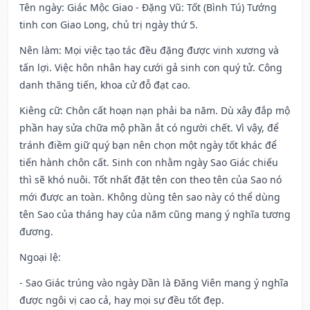
Tên ngày
: Giác Mộc Giao - Đặng Vũ: Tốt (Bình Tú) Tướng
tinh con Giao Long, chủ trị ngày thứ 5.
Nên làm
: Mọi việc tạo tác đều đặng được vinh xương và
tấn lợi. Việc hôn nhân hay cưới gả sinh con quý tử. Công
danh thăng tiến, khoa cử đỗ đạt cao.
Kiêng cữ
: Chôn cất hoạn nạn phải ba năm. Dù xây đắp mộ
phần hay sửa chữa mộ phần ắt có người chết. Vì vậy, để
tránh điềm giữ quý bạn nên chọn một ngày tốt khác để
tiến hành chôn cất. Sinh con nhằm ngày Sao Giác chiếu
thì sẽ khó nuôi. Tốt nhất đặt tên con theo tên của Sao nó
mới được an toàn. Không dùng tên sao này có thể dùng
tên Sao của tháng hay của năm cũng mang ý nghĩa tương
đương.
Ngoại lệ
:
- Sao Giác trúng vào ngày Dần là Đăng Viên mang ý nghĩa
được ngôi vị cao cả, hay mọi sự đều tốt đẹp.