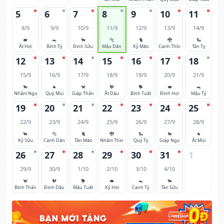
5
6
7
8
9
10
11
8/9
9/9
10/9
11/9
12/9
13/9
14/9
🐖
🐀
🐂
🐅
🐈
🐉
🐍
Ất Hợi
Bính Tý
Đinh Sửu
Mậu Dần
Kỷ Mão
Canh Thìn
Tân Tỵ
12
13
14
15
16
17
18
15/9
16/9
17/9
18/9
19/9
20/9
21/9
🐎
🐐
🐒
🐓
🐕
🐖
🐀
Nhâm Ngọ
Quý Mùi
Giáp Thân
Ất Dậu
Bính Tuất
Đinh Hợi
Mậu Tý
19
20
21
22
23
24
25
22/9
23/9
24/9
25/9
26/9
27/9
28/9
🐂
🐅
🐈
🐉
🐍
🐎
🐐
Kỷ Sửu
Canh Dần
Tân Mão
Nhâm Thìn
Quý Tỵ
Giáp Ngọ
Ất Mùi
26
27
28
29
30
31
1
29/9
30/9
1/10
2/10
3/10
4/10
🐒
🐓
🐕
🐖
🐀
🐂
Bính Thân
Đinh Dậu
Mậu Tuất
Kỷ Hợi
Canh Tý
Tân Sửu