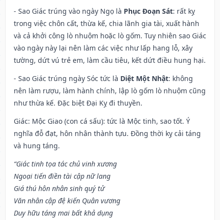
- Sao Giác trúng vào ngày Ngọ là
Phục Đoạn Sát
: rất kỵ
trong việc chôn cất, thừa kế, chia lãnh gia tài, xuất hành
và cả khởi công lò nhuộm hoặc lò gốm. Tuy nhiên sao Giác
vào ngày này lại nên làm các việc như lấp hang lỗ, xây
tường, dứt vú trẻ em, làm cầu tiêu, kết dứt điều hung hại.
- Sao Giác trúng ngày Sóc tức là
Diệt Một Nhật
: không
nên làm rượu, làm hành chính, lập lò gốm lò nhuộm cũng
như thừa kế. Đặc biệt Đại Kỵ đi thuyền.
Giác: Mộc Giao (con cá sấu): tức là Mộc tinh, sao tốt. Ý
nghĩa đỗ đạt, hôn nhân thành tựu. Đồng thời kỵ cải táng
và hung táng.
“Giác tinh tọa tác chủ vinh xương
Ngoại tiến điền tài cập nữ lang
Giá thú hôn nhân sinh quý tử
Văn nhân cập đệ kiến Quân vương
Duy hữu táng mai bất khả dụng