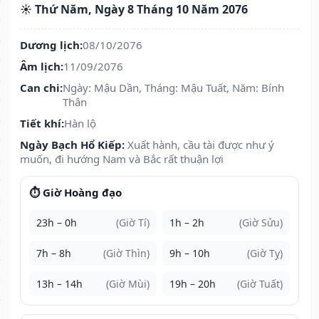
☀️ Thứ Năm, Ngày 8 Tháng 10 Năm 2076
Dương lịch:
08/10/2076
Âm lịch:
11/09/2076
Can chi:
Ngày: Mậu Dần, Tháng: Mậu Tuất, Năm: Bính
Thân
Tiết khí:
Hàn lộ
Ngày Bạch Hổ Kiếp:
Xuất hành, cầu tài được như ý
muốn, đi hướng Nam và Bắc rất thuận lợi
⏱️ Giờ Hoàng đạo
23h – 0h
(Giờ Tí)
1h – 2h
(Giờ Sửu)
7h – 8h
(Giờ Thìn)
9h – 10h
(Giờ Tỵ)
13h – 14h
(Giờ Mùi)
19h – 20h
(Giờ Tuất)