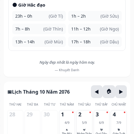
🌑 Giờ Hắc đạo
23h – 0h
(Giờ Tí)
1h – 2h
(Giờ Sửu)
7h – 8h
(Giờ Thìn)
11h – 12h
(Giờ Ngọ)
13h – 14h
(Giờ Mùi)
17h – 18h
(Giờ Dậu)
Ngày đẹp nhất là ngày hôm nay.
— Khuyết Danh
Lịch Tháng 10 Năm 2076
THỨ HAI
THỨ BA
THỨ TƯ
THỨ NĂM
THỨ SÁU
THỨ BẢY
CHỦ NHẬT
28
29
30
1
2
3
4
4/9
5/9
6/9
7/9
🐐
🐒
🐓
🐕
Tân Mùi
Nhâm Thân
Quý Dậu
Giáp Tuất