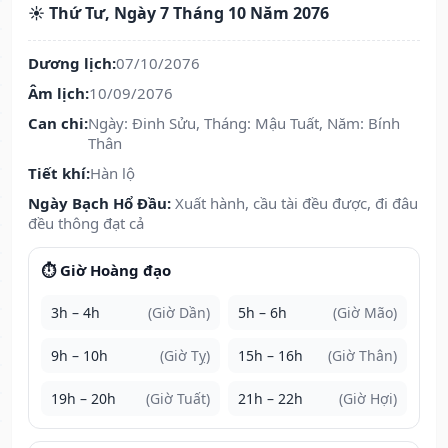
☀️ Thứ Tư, Ngày 7 Tháng 10 Năm 2076
Dương lịch:
07/10/2076
Âm lịch:
10/09/2076
Can chi:
Ngày: Đinh Sửu, Tháng: Mậu Tuất, Năm: Bính
Thân
Tiết khí:
Hàn lộ
Ngày Bạch Hổ Đầu:
Xuất hành, cầu tài đều được, đi đâu
đều thông đạt cả
⏱️ Giờ Hoàng đạo
3h – 4h
(Giờ Dần)
5h – 6h
(Giờ Mão)
9h – 10h
(Giờ Tỵ)
15h – 16h
(Giờ Thân)
19h – 20h
(Giờ Tuất)
21h – 22h
(Giờ Hợi)