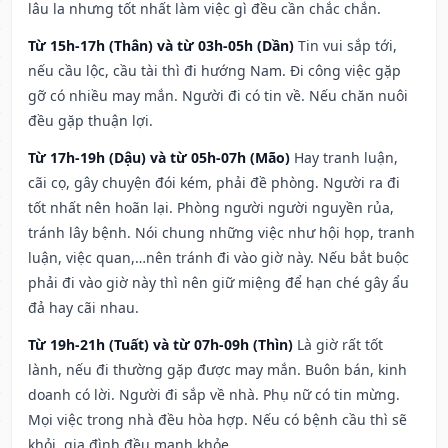
lâu la nhưng tốt nhất làm việc gì đều cần chắc chắn.
Từ 15h-17h (Thân) và từ 03h-05h (Dần)
Tin vui sắp tới,
nếu cầu lộc, cầu tài thì đi hướng Nam. Đi công việc gặp
gỡ có nhiều may mắn. Người đi có tin về. Nếu chăn nuôi
đều gặp thuận lợi.
Từ 17h-19h (Dậu) và từ 05h-07h (Mão)
Hay tranh luận,
cãi cọ, gây chuyện đói kém, phải đề phòng. Người ra đi
tốt nhất nên hoãn lại. Phòng người người nguyền rủa,
tránh lây bệnh. Nói chung những việc như hội họp, tranh
luận, việc quan,…nên tránh đi vào giờ này. Nếu bắt buộc
phải đi vào giờ này thì nên giữ miệng để hạn ché gây ẩu
đả hay cãi nhau.
Từ 19h-21h (Tuất) và từ 07h-09h (Thìn)
Là giờ rất tốt
lành, nếu đi thường gặp được may mắn. Buôn bán, kinh
doanh có lời. Người đi sắp về nhà. Phụ nữ có tin mừng.
Mọi việc trong nhà đều hòa hợp. Nếu có bệnh cầu thì sẽ
khỏi, gia đình đều mạnh khỏe.