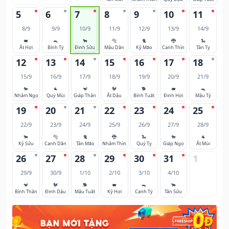
5
6
7
8
9
10
11
8/9
9/9
10/9
11/9
12/9
13/9
14/9
🐖
🐀
🐂
🐅
🐈
🐉
🐍
Ất Hợi
Bính Tý
Đinh Sửu
Mậu Dần
Kỷ Mão
Canh Thìn
Tân Tỵ
12
13
14
15
16
17
18
15/9
16/9
17/9
18/9
19/9
20/9
21/9
🐎
🐐
🐒
🐓
🐕
🐖
🐀
Nhâm Ngọ
Quý Mùi
Giáp Thân
Ất Dậu
Bính Tuất
Đinh Hợi
Mậu Tý
19
20
21
22
23
24
25
22/9
23/9
24/9
25/9
26/9
27/9
28/9
🐂
🐅
🐈
🐉
🐍
🐎
🐐
Kỷ Sửu
Canh Dần
Tân Mão
Nhâm Thìn
Quý Tỵ
Giáp Ngọ
Ất Mùi
26
27
28
29
30
31
1
29/9
30/9
1/10
2/10
3/10
4/10
🐒
🐓
🐕
🐖
🐀
🐂
Bính Thân
Đinh Dậu
Mậu Tuất
Kỷ Hợi
Canh Tý
Tân Sửu