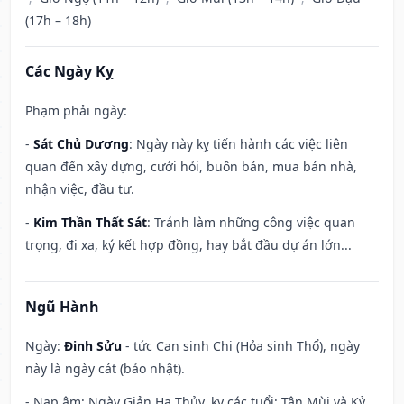
(17h – 18h)
Các Ngày Kỵ
Phạm phải ngày:
-
Sát Chủ Dương
: Ngày này kỵ tiến hành các việc liên
quan đến xây dựng, cưới hỏi, buôn bán, mua bán nhà,
nhận việc, đầu tư.
-
Kim Thần Thất Sát
: Tránh làm những công việc quan
trọng, đi xa, ký kết hợp đồng, hay bắt đầu dự án lớn...
Ngũ Hành
Ngày:
Đinh Sửu
- tức Can sinh Chi (Hỏa sinh Thổ), ngày
này là ngày cát (bảo nhật).
- Nạp âm: Ngày Giản Hạ Thủy, kỵ các tuổi: Tân Mùi và Kỷ