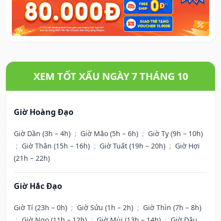
XEM TỐT XẤU NGÀY 7 THÁNG 10
Giờ Hoàng Đạo
Giờ Dần (3h – 4h)
;
Giờ Mão (5h – 6h)
;
Giờ Tỵ (9h – 10h)
;
Giờ Thân (15h – 16h)
;
Giờ Tuất (19h – 20h)
;
Giờ Hợi
(21h – 22h)
Giờ Hắc Đạo
Giờ Tí (23h – 0h)
;
Giờ Sửu (1h – 2h)
;
Giờ Thìn (7h – 8h)
;
Giờ Ngọ (11h – 12h)
;
Giờ Mùi (13h – 14h)
;
Giờ Dậu