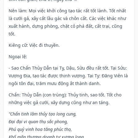
Nên làm
: Mọi việc khởi công tạo tác rất tốt lành. Tốt nhất
là cưới gả, xây cất lầu gác và chôn cất. Các việc khác như
xuất hành, dựng phòng, chặt cỏ phá đất, cất trại, cũng
tốt.
Kiêng cữ
: Việc đi thuyền.
Ngoại lệ
:
- Sao Chẩn Thủy Dẫn tại Tỵ, Dậu, Sửu đều rất tốt. Tại Sửu:
Vượng Địa, tạo tác được thịnh vượng. Tại Tỵ: Đăng Viên là
ngôi tôn đại, trăm mưu động ắt thành danh.
Chẩn: Thủy Dẫn (con trùng): Thủy tinh, sao tốt. Tốt cho
những việc gả cưới, xây dựng cũng như an táng.
“Chẩn tinh lâm thủy tạo long cung,
Đại đại vi quan thụ sắc phong,
Phú quý vinh hoa tăng phúc thọ,
Khố mãn thương doanh tự xương long.