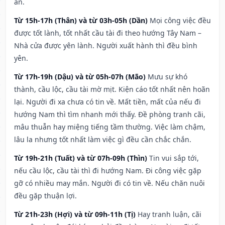
an.
Từ 15h-17h (Thân) và từ 03h-05h (Dần)
Mọi công việc đều
được tốt lành, tốt nhất cầu tài đi theo hướng Tây Nam –
Nhà cửa được yên lành. Người xuất hành thì đều bình
yên.
Từ 17h-19h (Dậu) và từ 05h-07h (Mão)
Mưu sự khó
thành, cầu lộc, cầu tài mờ mịt. Kiện cáo tốt nhất nên hoãn
lại. Người đi xa chưa có tin về. Mất tiền, mất của nếu đi
hướng Nam thì tìm nhanh mới thấy. Đề phòng tranh cãi,
mâu thuẫn hay miệng tiếng tầm thường. Việc làm chậm,
lâu la nhưng tốt nhất làm việc gì đều cần chắc chắn.
Từ 19h-21h (Tuất) và từ 07h-09h (Thìn)
Tin vui sắp tới,
nếu cầu lộc, cầu tài thì đi hướng Nam. Đi công việc gặp
gỡ có nhiều may mắn. Người đi có tin về. Nếu chăn nuôi
đều gặp thuận lợi.
Từ 21h-23h (Hợi) và từ 09h-11h (Tị)
Hay tranh luận, cãi