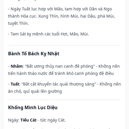
- Ngày Tuất lục hợp với Mão, tam hợp với Dần và Ngọ
thành Hỏa cục. Xung Thìn, hình Mùi, hại Dậu, phá Mùi,
tuyệt Thìn.
- Tam Sát kỵ mệnh các tuổi Hợi, Mão, Mùi.
Bành Tổ Bách Kỵ Nhật
-
Nhâm
: “Bất ương thủy nan canh đê phòng” - Không nên
tiến hành tháo nước để tránh khó canh phòng đê điều
-
Tuất
: “Bất cật khuyển tác quái thượng sàng” - Không nên
ăn chó, quỉ quái lên giường
Khổng Minh Lục Diệu
Ngày:
Tiểu Cát
- tức ngày Cát.