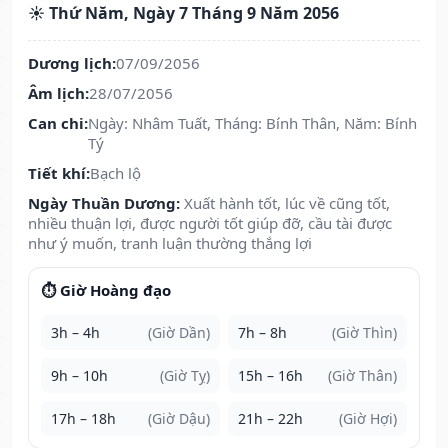
☀️ Thứ Năm, Ngày 7 Tháng 9 Năm 2056
Dương lịch:
07/09/2056
Âm lịch:
28/07/2056
Can chi:
Ngày: Nhâm Tuất, Tháng: Bính Thân, Năm: Bính
Tý
Tiết khí:
Bạch lộ
Ngày Thuần Dương:
Xuất hành tốt, lúc về cũng tốt,
nhiều thuận lợi, được người tốt giúp đỡ, cầu tài được
như ý muốn, tranh luận thường thắng lợi
⏱️ Giờ Hoàng đạo
3h – 4h
(Giờ Dần)
7h – 8h
(Giờ Thìn)
9h – 10h
(Giờ Tỵ)
15h – 16h
(Giờ Thân)
17h – 18h
(Giờ Dậu)
21h – 22h
(Giờ Hợi)