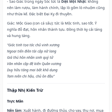
- Sao Giác trúng ngày Sóc tức là
Diệt Một Nhật
: không
nên làm rượu, làm hành chính, lập lò gốm lò nhuộm cũng
như thừa kế. Đặc biệt Đại Kỵ đi thuyền.
Giác: Mộc Giao (con cá sấu): tức là Mộc tinh, sao tốt. Ý
nghĩa đỗ đạt, hôn nhân thành tựu. Đồng thời kỵ cải táng
và hung táng.
“Giác tinh tọa tác chủ vinh xương
Ngoại tiến điền tài cập nữ lang
Giá thú hôn nhân sinh quý tử
Văn nhân cập đệ kiến Quân vương
Duy hữu táng mai bất khả dụng
Tam niên chi hậu, chủ ôn đậu”
Thập Nhị Kiến Trừ
Trực Mãn
Nên làm
: Xuất hành, đi đường thủy, cho vay, thu nợ, mua