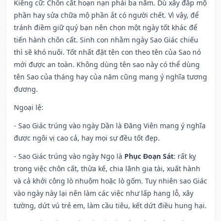
Kiêng cữ
: Chôn cất hoạn nạn phải ba năm. Dù xây đắp mộ
phần hay sửa chữa mộ phần ắt có người chết. Vì vậy, để
tránh điềm giữ quý bạn nên chọn một ngày tốt khác để
tiến hành chôn cất. Sinh con nhằm ngày Sao Giác chiếu
thì sẽ khó nuôi. Tốt nhất đặt tên con theo tên của Sao nó
mới được an toàn. Không dùng tên sao này có thể dùng
tên Sao của tháng hay của năm cũng mang ý nghĩa tương
đương.
Ngoại lệ
:
- Sao Giác trúng vào ngày Dần là Đăng Viên mang ý nghĩa
được ngôi vị cao cả, hay mọi sự đều tốt đẹp.
- Sao Giác trúng vào ngày Ngọ là
Phục Đoạn Sát
: rất kỵ
trong việc chôn cất, thừa kế, chia lãnh gia tài, xuất hành
và cả khởi công lò nhuộm hoặc lò gốm. Tuy nhiên sao Giác
vào ngày này lại nên làm các việc như lấp hang lỗ, xây
tường, dứt vú trẻ em, làm cầu tiêu, kết dứt điều hung hại.