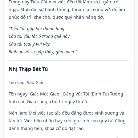
Trong này Tiểu Cát mọi việc đều tốt lành và ít gặp trở
ngại. Mưu đại sự hanh thông, thuận lợi, cùng với đó âm
phúc độ trì, che chở, được quý nhân nâng đỡ.
“Tiểu Cát gặp hội thanh long
Cầu tài cầu lộc ở trong quẻ này
Cầu tài toại ý vui vầy
Bình an vô sự gặp thầy, gặp quen.”
Nhị Thập Bát Tú
Tên sao
: Sao Giác
Tên ngày
: Giác Mộc Giao - Đặng Vũ: Tốt (Bình Tú) Tướng
tinh con Giao Long, chủ trị ngày thứ 5.
Nên làm
: Mọi việc tạo tác đều đặng được vinh xương và
tấn lợi. Việc hôn nhân hay cưới gả sinh con quý tử. Công
danh thăng tiến, khoa cử đỗ đạt cao.