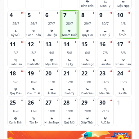
🐉
🐍
🐎
Bính Thìn
Đinh Tỵ
Mậu Ngọ
4
5
6
7
8
9
10
25/7
26/7
27/7
28/7
29/7
30/7
1/8
🐐
🐒
🐓
🐕
🐖
🐀
🐂
Kỷ Mùi
Canh Thân
Tân Dậu
Nhâm Tuất
Quý Hợi
Giáp Tý
Ất Sửu
11
12
13
14
15
16
17
2/8
3/8
4/8
5/8
6/8
7/8
8/8
🐅
🐈
🐉
🐍
🐎
🐐
🐒
Bính Dần
Đinh Mão
Mậu Thìn
Kỷ Tỵ
Canh Ngọ
Tân Mùi
Nhâm Thân
18
19
20
21
22
23
24
9/8
10/8
11/8
12/8
13/8
14/8
15/8
🐓
🐕
🐖
🐀
🐂
🐅
🐈
Quý Dậu
Giáp Tuất
Ất Hợi
Bính Tý
Đinh Sửu
Mậu Dần
Kỷ Mão
25
26
27
28
29
30
1
16/8
17/8
18/8
19/8
20/8
21/8
🐉
🐍
🐎
🐐
🐒
🐓
Canh Thìn
Tân Tỵ
Nhâm Ngọ
Quý Mùi
Giáp Thân
Ất Dậu