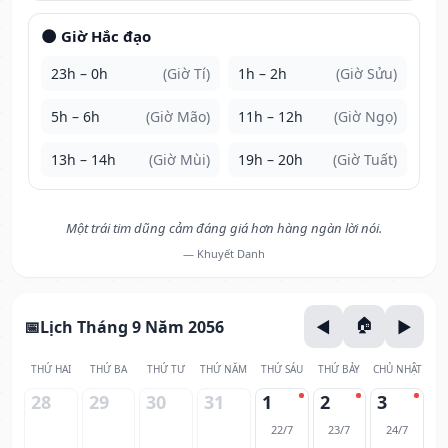
🌑 Giờ Hắc đạo
23h – 0h
(Giờ Tí)
1h – 2h
(Giờ Sửu)
5h – 6h
(Giờ Mão)
11h – 12h
(Giờ Ngọ)
13h – 14h
(Giờ Mùi)
19h – 20h
(Giờ Tuất)
Một trái tim dũng cảm đáng giá hơn hàng ngàn lời nói.
— Khuyết Danh
Lịch Tháng 9 Năm 2056
THỨ HAI
THỨ BA
THỨ TƯ
THỨ NĂM
THỨ SÁU
THỨ BẢY
CHỦ NHẬT
28
29
30
31
1
2
3
22/7
23/7
24/7