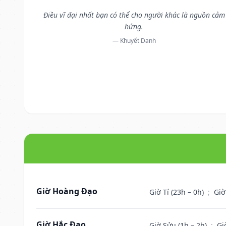
Điều vĩ đại nhất bạn có thể cho người khác là nguồn cảm
hứng.
— Khuyết Danh
Giờ Hoàng Đạo
Giờ Tí (23h – 0h)
;
Giờ
Giờ Hắc Đạo
Giờ Sửu (1h – 2h)
;
Gi