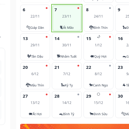
6
7
8
9
22/11
23/11
24/11
2
🐅
🐈
🐉
🐍
Giáp Dần
Ất Mão
Bính Thìn
Đ
,
🌙
13
14
15
16
29/11
30/11
1/12
2
🐓
🐕
🐖
🐀
Tân Dậu
Nhâm Tuất
Quý Hợi
G
20
21
22
23
6/12
7/12
8/12
9
🐉
🐍
🐎
🐐
Mậu Thìn
Kỷ Tỵ
Canh Ngọ
T
🌕
27
28
29
30
13/12
14/12
15/12
1
🐖
🐀
🐂
🐅
Ất Hợi
Bính Tý
Đinh Sửu
M