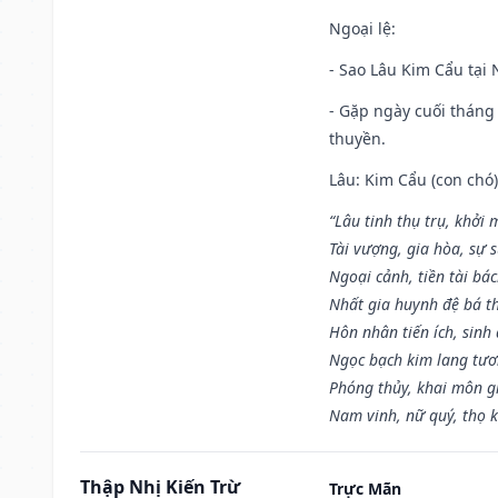
Ngoại lệ
:
- Sao Lâu Kim Cẩu tại N
- Gặp ngày cuối tháng
thuyền.
Lâu: Kim Cẩu (con chó):
“Lâu tinh thụ trụ, khởi 
Tài vượng, gia hòa, sự 
Ngoại cảnh, tiền tài bác
Nhất gia huynh đệ bá t
Hôn nhân tiến ích, sinh 
Ngọc bạch kim lang tư
Phóng thủy, khai môn gia
Nam vinh, nữ quý, thọ 
Thập Nhị Kiến Trừ
Trực Mãn