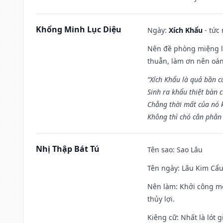
Khổng Minh Lục Diệu
Ngày:
Xích Khẩu
- tức
Nên đề phòng miệng lư
thuẫn, làm ơn nên oán
“Xích Khẩu là quả bần 
Sinh ra khẩu thiệt bàn c
Chẳng thời mất của nó 
Không thì chó cắn phân 
Nhị Thập Bát Tú
Tên sao
: Sao Lâu
Tên ngày
: Lâu Kim Cẩu
Nên làm
: Khởi công mọ
thủy lợi.
Kiêng cữ
: Nhất là lót