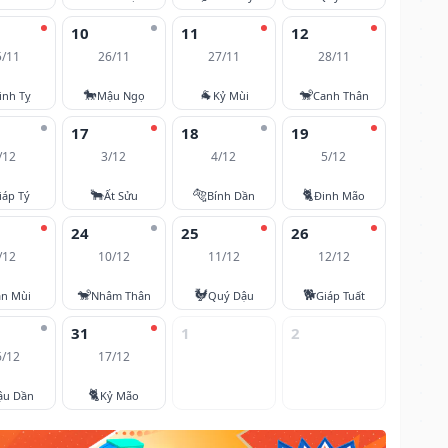
10
11
12
5/11
26/11
27/11
28/11
🐎
🐐
🐒
inh Tỵ
Mậu Ngọ
Kỷ Mùi
Canh Thân
17
18
19
/12
3/12
4/12
5/12
🐂
🐅
🐈
iáp Tý
Ất Sửu
Bính Dần
Đinh Mão
24
25
26
/12
10/12
11/12
12/12
🐒
🐓
🐕
ân Mùi
Nhâm Thân
Quý Dậu
Giáp Tuất
31
1
2
6/12
17/12
🐈
ậu Dần
Kỷ Mão