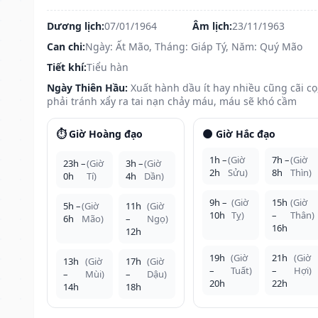
Dương lịch:
07/01/1964
Âm lịch:
23/11/1963
Can chi:
Ngày: Ất Mão, Tháng: Giáp Tý, Năm: Quý Mão
Tiết khí:
Tiểu hàn
Ngày Thiên Hầu:
Xuất hành dầu ít hay nhiều cũng cãi cọ
phải tránh xẩy ra tai nạn chảy máu, máu sẽ khó cầm
⏱️ Giờ Hoàng đạo
🌑 Giờ Hắc đạo
1h –
(Giờ
7h –
(Giờ
23h –
(Giờ
3h –
(Giờ
2h
Sửu)
8h
Thìn)
0h
Tí)
4h
Dần)
9h –
(Giờ
15h
(Giờ
5h –
(Giờ
11h
(Giờ
10h
Tỵ)
–
Thân)
6h
Mão)
–
Ngọ)
16h
12h
19h
(Giờ
21h
(Giờ
13h
(Giờ
17h
(Giờ
–
Tuất)
–
Hợi)
–
Mùi)
–
Dậu)
20h
22h
14h
18h