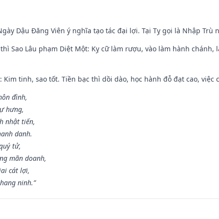
gày Dậu Đăng Viên ý nghĩa tạo tác đại lợi. Tại Tỵ gọi là Nhập Trù nê
 thì Sao Lâu phạm Diệt Một: Kỵ cữ làm rượu, vào làm hành chánh, l
 Kim tinh, sao tốt. Tiền bạc thì dồi dào, học hành đỗ đạt cao, việc cư
môn đình,
sự hưng,
h nhật tiến,
hanh danh.
quý tử,
ơng mãn doanh,
i cát lợi,
khang ninh.”