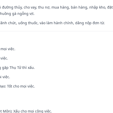
đi đường thủy, cho vay, thu nợ, mua hàng, bán hàng, nhập kho, đặt
chuồng gà ngỗng vịt.
 lãnh chức, uống thuốc, vào làm hành chính, dâng nộp đơn từ.
 mọi việc.
việc.
g gặp Thụ Tử thì xấu.
i việc.
o: Tốt cho mọi việc.
t Môn): Xấu cho mọi công việc.