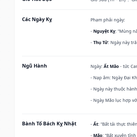
Các Ngày Kỵ
Phạm phải ngày:
-
Nguyệt Kỵ
: “Mùng nă
-
Thụ Tử
: Ngày này tr
Ngũ Hành
Ngày:
Ất Mão
- tức Ca
- Nạp âm: Ngày Đại Khê
- Ngày này thuộc hành
- Ngày Mão lục hợp với
Bành Tổ Bách Kỵ Nhật
-
Ất
: “Bất tải thực th
-
Mão
: “Bất xuyên tỉn