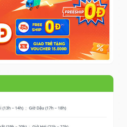
i (13h – 14h)
;
Giờ Dậu (17h – 18h)
uất (19h – 20h)
;
Giờ Hợi (21h – 22h)