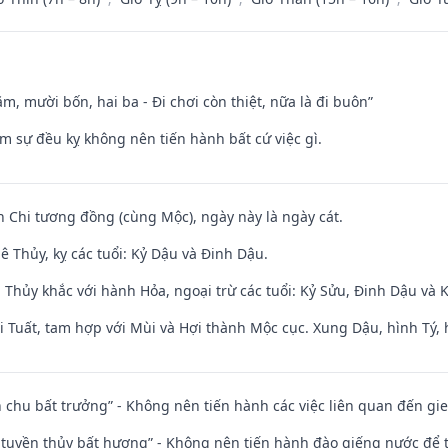
m, mười bốn, hai ba - Đi chơi còn thiệt, nữa là đi buôn”
ăm sự đều kỵ không nên tiến hành bất cứ việc gì.
n Chi tương đồng (cùng Mộc), ngày này là ngày cát.
 Thủy, kỵ các tuổi: Kỷ Dậu và Đinh Dậu.
 Thủy khắc với hành Hỏa, ngoại trừ các tuổi: Kỷ Sửu, Đinh Dậu và
 Tuất, tam hợp với Mùi và Hợi thành Mộc cục. Xung Dậu, hình Tý, 
iên chu bất trưởng” - Không nên tiến hành các việc liên quan đến g
h tuyền thủy bất hương” - Không nên tiến hành đào giếng nước để