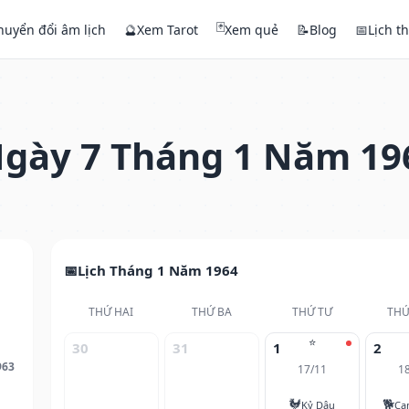
🃏
huyển đổi âm lịch
🔮
Xem Tarot
Xem quẻ
📝
Blog
📅
Lịch t
gày 7 Tháng 1 Năm 19
Lịch Tháng 1 Năm 1964
THỨ HAI
THỨ BA
THỨ TƯ
THỨ
⭐
30
31
1
2
963
17/11
1
🐓
🐕
Kỷ Dậu
Ca