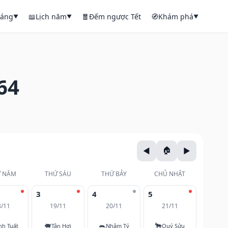
háng
📖
Lịch năm
🧧
Đếm ngược Tết
🧭
Khám phá
▼
▼
▼
64
 NĂM
THỨ SÁU
THỨ BẢY
CHỦ NHẬT
3
4
5
8/11
19/11
20/11
21/11
🐖
🐀
🐂
nh Tuất
Tân Hợi
Nhâm Tý
Quý Sửu