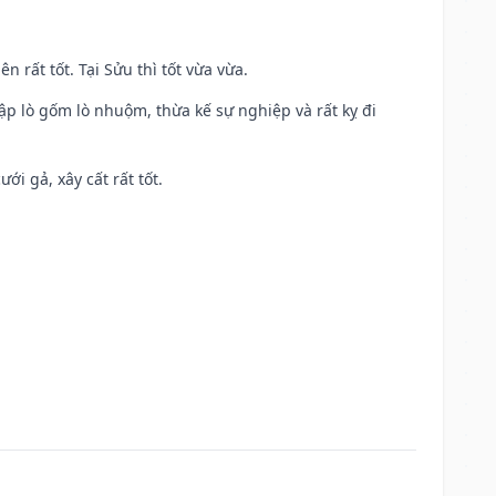
n rất tốt. Tại Sửu thì tốt vừa vừa.
ập lò gốm lò nhuộm, thừa kế sự nghiệp và rất kỵ đi
ới gả, xây cất rất tốt.