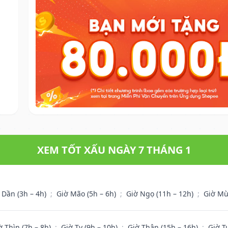
XEM TỐT XẤU NGÀY 7 THÁNG 1
 Dần (3h – 4h)
;
Giờ Mão (5h – 6h)
;
Giờ Ngọ (11h – 12h)
;
Giờ Mù
ờ Thìn (7h – 8h)
;
Giờ Tỵ (9h – 10h)
;
Giờ Thân (15h – 16h)
;
Giờ T