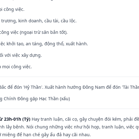
i công việc.
 trương, kinh doanh, cầu tài, cầu lộc.
ông việc (ngoại trừ săn bắn tốt).
việc khởi tạo, an táng, động thổ, xuất hành.
ối với việc xây dựng.
 mọi công việc.
ắc để đón 'Hỷ Thần'. Xuất hành hướng Đông Nam để đón 'Tài Thần
g Chính Đông gặp Hạc Thần (xấu)
ừ 23h-01h (Tý)
Hay tranh luận, cãi cọ, gây chuyện đói kém, phải đ
nh lây bệnh. Nói chung những việc như hội họp, tranh luận, việc q
iữ miệng để hạn ché gây ẩu đả hay cãi nhau.