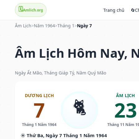
🗓️
Trang chủ
🔄
C
Amlich.org
Âm Lịch
>
Năm 1964
>
Tháng 1
>
Ngày 7
Âm Lịch Hôm Nay, N
Ngày Ất Mão, Tháng Giáp Tý, Năm Quý Mão
DƯƠNG LỊCH
ÂM LỊCH
🐈
7
23
Tháng 1 Năm 1964
Tháng 11 Năm 1
☀️ Thứ Ba, Ngày 7 Tháng 1 Năm 1964