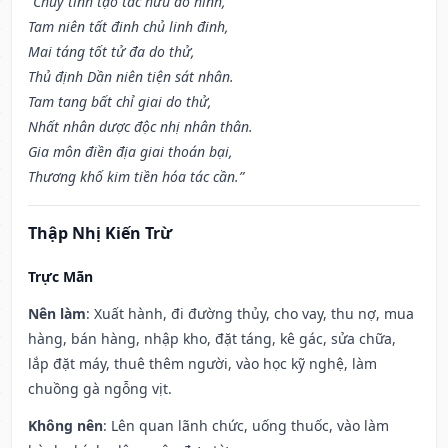
“Chủy tinh tạo tác hữu đồ hình,
Tam niên tất đinh chủ linh đinh,
Mai táng tốt tử đa do thử,
Thủ định Dần niên tiện sát nhân.
Tam tang bất chỉ giai do thử,
Nhất nhân dược độc nhị nhân thân.
Gia môn điền địa giai thoán bại,
Thương khố kim tiền hóa tác cần.”
Thập Nhị Kiến Trừ
Trực Mãn
Nên làm
: Xuất hành, đi đường thủy, cho vay, thu nợ, mua
hàng, bán hàng, nhập kho, đặt táng, kê gác, sửa chữa,
lắp đặt máy, thuê thêm người, vào học kỹ nghệ, làm
chuồng gà ngỗng vịt.
Không nên
: Lên quan lãnh chức, uống thuốc, vào làm