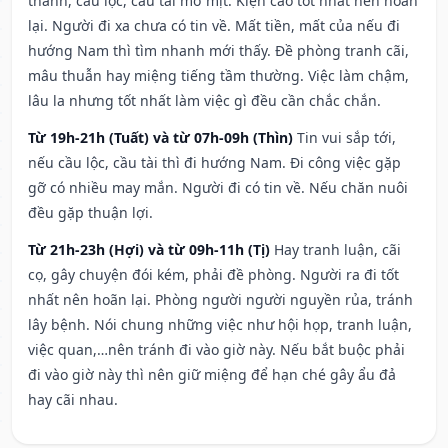
thành, cầu lộc, cầu tài mờ mịt. Kiện cáo tốt nhất nên hoãn
lại. Người đi xa chưa có tin về. Mất tiền, mất của nếu đi
hướng Nam thì tìm nhanh mới thấy. Đề phòng tranh cãi,
mâu thuẫn hay miệng tiếng tầm thường. Việc làm chậm,
lâu la nhưng tốt nhất làm việc gì đều cần chắc chắn.
Từ 19h-21h (Tuất) và từ 07h-09h (Thìn)
Tin vui sắp tới,
nếu cầu lộc, cầu tài thì đi hướng Nam. Đi công việc gặp
gỡ có nhiều may mắn. Người đi có tin về. Nếu chăn nuôi
đều gặp thuận lợi.
Từ 21h-23h (Hợi) và từ 09h-11h (Tị)
Hay tranh luận, cãi
cọ, gây chuyện đói kém, phải đề phòng. Người ra đi tốt
nhất nên hoãn lại. Phòng người người nguyền rủa, tránh
lây bệnh. Nói chung những việc như hội họp, tranh luận,
việc quan,…nên tránh đi vào giờ này. Nếu bắt buộc phải
đi vào giờ này thì nên giữ miệng để hạn ché gây ẩu đả
hay cãi nhau.