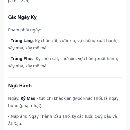
(21h – 22h)
Các Ngày Kỵ
Phạm phải ngày:
-
Trùng tang
: Kỵ chôn cất, cưới xin, vợ chồng xuất hành,
xây nhà, xây mồ mả.
-
Trùng Phục
: Kỵ chôn cất, cưới xin, vợ chồng xuất hành,
xây nhà, xây mồ mả.
Ngũ Hành
Ngày:
Kỷ Mão
- tức Chi khắc Can (Mộc khắc Thổ), là ngày
hung (phạt nhật).
- Nạp âm: Ngày Thành Đầu Thổ, kỵ các tuổi: Quý Dậu và
Ất Dậu.