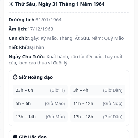
☀️ Thứ Sáu, Ngày 31 Tháng 1 Năm 1964
Dương lịch:
31/01/1964
Âm lịch:
17/12/1963
Can chi:
Ngày: Kỷ Mão, Tháng: Ất Sửu, Năm: Quý Mão
Tiết khí:
Đại hàn
Ngày Chu Tước:
Xuất hành, cầu tài đều xấu, hay mất
của, kiện cáo thua vì đuối lý
⏱️ Giờ Hoàng đạo
23h – 0h
(Giờ Tí)
3h – 4h
(Giờ Dần)
5h – 6h
(Giờ Mão)
11h – 12h
(Giờ Ngọ)
13h – 14h
(Giờ Mùi)
17h – 18h
(Giờ Dậu)
🌑 Giờ Hắc đạo