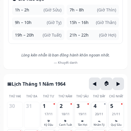
1h – 2h
(Giờ Sửu)
7h – 8h
(Giờ Thìn)
9h – 10h
(Giờ Tỵ)
15h – 16h
(Giờ Thân)
19h – 20h
(Giờ Tuất)
21h – 22h
(Giờ Hợi)
Lòng kiên nhẫn là bạn đồng hành khôn ngoan nhất.
— Khuyết danh
Lịch Tháng 1 Năm 1964
THỨ HAI
THỨ BA
THỨ TƯ
THỨ NĂM
THỨ SÁU
THỨ BẢY
CHỦ NHẬT
30
31
1
2
3
4
5
17/11
18/11
19/11
20/11
21/11
🐓
🐕
🐖
🐀
🐂
Kỷ Dậu
Canh Tuất
Tân Hợi
Nhâm Tý
Quý Sửu