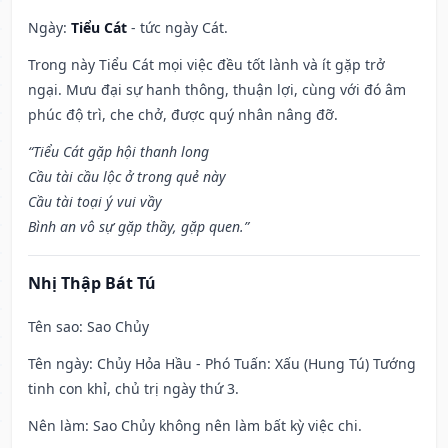
Ngày:
Tiểu Cát
- tức ngày Cát.
Trong này Tiểu Cát mọi việc đều tốt lành và ít gặp trở
ngại. Mưu đại sự hanh thông, thuận lợi, cùng với đó âm
phúc độ trì, che chở, được quý nhân nâng đỡ.
“Tiểu Cát gặp hội thanh long
Cầu tài cầu lộc ở trong quẻ này
Cầu tài toại ý vui vầy
Bình an vô sự gặp thầy, gặp quen.”
Nhị Thập Bát Tú
Tên sao
: Sao Chủy
Tên ngày
: Chủy Hỏa Hầu - Phó Tuấn: Xấu (Hung Tú) Tướng
tinh con khỉ, chủ trị ngày thứ 3.
Nên làm
: Sao Chủy không nên làm bất kỳ việc chi.