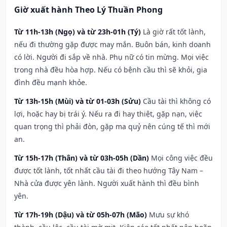
Giờ xuất hành Theo Lý Thuần Phong
Từ 11h-13h (Ngọ) và từ 23h-01h (Tý)
Là giờ rất tốt lành,
nếu đi thường gặp được may mắn. Buôn bán, kinh doanh
có lời. Người đi sắp về nhà. Phụ nữ có tin mừng. Mọi việc
trong nhà đều hòa hợp. Nếu có bệnh cầu thì sẽ khỏi, gia
đình đều mạnh khỏe.
Từ 13h-15h (Mùi) và từ 01-03h (Sửu)
Cầu tài thì không có
lợi, hoặc hay bị trái ý. Nếu ra đi hay thiệt, gặp nạn, việc
quan trọng thì phải đòn, gặp ma quỷ nên cúng tế thì mới
an.
Từ 15h-17h (Thân) và từ 03h-05h (Dần)
Mọi công việc đều
được tốt lành, tốt nhất cầu tài đi theo hướng Tây Nam –
Nhà cửa được yên lành. Người xuất hành thì đều bình
yên.
Từ 17h-19h (Dậu) và từ 05h-07h (Mão)
Mưu sự khó