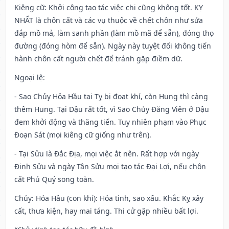
Kiêng cữ
: Khởi công tạo tác việc chi cũng không tốt. KỴ
NHẤT là chôn cất và các vụ thuộc về chết chôn như sửa
đắp mồ mả, làm sanh phần (làm mồ mã để sẵn), đóng thọ
đường (đóng hòm để sẵn). Ngày này tuyệt đối không tiến
hành chôn cất người chết để tránh gặp điềm dữ.
Ngoại lệ
:
- Sao Chủy Hỏa Hầu tại Tỵ bị đoạt khí, còn Hung thì càng
thêm Hung. Tại Dậu rất tốt, vì Sao Chủy Đăng Viên ở Dậu
đem khởi động và thăng tiến. Tuy nhiên phạm vào Phục
Đoạn Sát (mọi kiêng cữ giống như trên).
- Tại Sửu là Đắc Địa, mọi việc ắt nên. Rất hợp với ngày
Đinh Sửu và ngày Tân Sửu mọi tạo tác Đại Lợi, nếu chôn
cất Phú Quý song toàn.
Chủy: Hỏa Hầu (con khỉ): Hỏa tinh, sao xấu. Khắc Kỵ xây
cất, thưa kiện, hay mai táng. Thi cử gặp nhiều bất lợi.