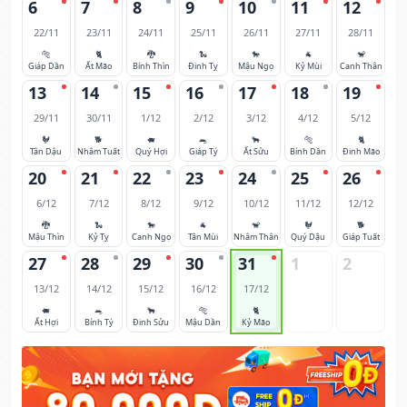
6
7
8
9
10
11
12
22/11
23/11
24/11
25/11
26/11
27/11
28/11
🐅
🐈
🐉
🐍
🐎
🐐
🐒
Giáp Dần
Ất Mão
Bính Thìn
Đinh Tỵ
Mậu Ngọ
Kỷ Mùi
Canh Thân
13
14
15
16
17
18
19
29/11
30/11
1/12
2/12
3/12
4/12
5/12
🐓
🐕
🐖
🐀
🐂
🐅
🐈
Tân Dậu
Nhâm Tuất
Quý Hợi
Giáp Tý
Ất Sửu
Bính Dần
Đinh Mão
20
21
22
23
24
25
26
6/12
7/12
8/12
9/12
10/12
11/12
12/12
🐉
🐍
🐎
🐐
🐒
🐓
🐕
Mậu Thìn
Kỷ Tỵ
Canh Ngọ
Tân Mùi
Nhâm Thân
Quý Dậu
Giáp Tuất
27
28
29
30
31
1
2
13/12
14/12
15/12
16/12
17/12
🐖
🐀
🐂
🐅
🐈
Ất Hợi
Bính Tý
Đinh Sửu
Mậu Dần
Kỷ Mão