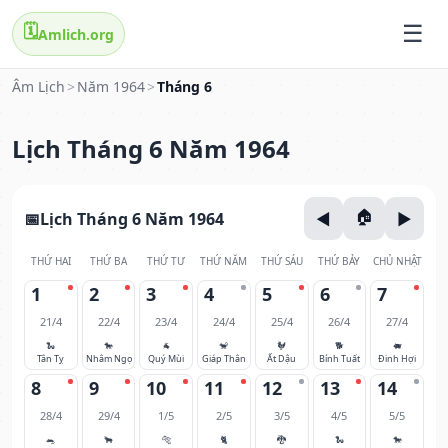
🗓️
Amlich.org
Âm Lịch
>
Năm 1964
>
Tháng 6
Lịch Tháng 6 Năm 1964
Lịch Tháng 6 Năm 1964
THỨ HAI
THỨ BA
THỨ TƯ
THỨ NĂM
THỨ SÁU
THỨ BẢY
CHỦ NHẬT
1
2
3
4
5
6
7
21/4
22/4
23/4
24/4
25/4
26/4
27/4
🐍
🐎
🐐
🐒
🐓
🐕
🐖
Tân Tỵ
Nhâm Ngọ
Quý Mùi
Giáp Thân
Ất Dậu
Bính Tuất
Đinh Hợi
8
9
10
11
12
13
14
28/4
29/4
1/5
2/5
3/5
4/5
5/5
🐀
🐂
🐅
🐈
🐉
🐍
🐎