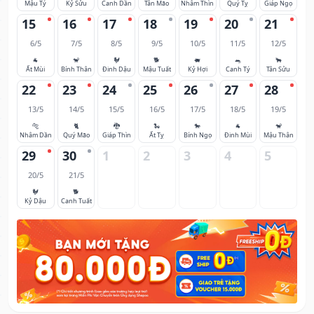
Mậu Tý
Kỷ Sửu
Canh Dần
Tân Mão
Nhâm Thìn
Quý Tỵ
Giáp Ngọ
15
16
17
18
19
20
21
6/5
7/5
8/5
9/5
10/5
11/5
12/5
🐐
🐒
🐓
🐕
🐖
🐀
🐂
Ất Mùi
Bính Thân
Đinh Dậu
Mậu Tuất
Kỷ Hợi
Canh Tý
Tân Sửu
22
23
24
25
26
27
28
13/5
14/5
15/5
16/5
17/5
18/5
19/5
🐅
🐈
🐉
🐍
🐎
🐐
🐒
Nhâm Dần
Quý Mão
Giáp Thìn
Ất Tỵ
Bính Ngọ
Đinh Mùi
Mậu Thân
29
30
1
2
3
4
5
20/5
21/5
🐓
🐕
Kỷ Dậu
Canh Tuất