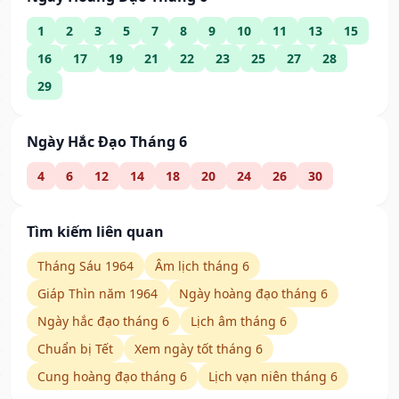
1
2
3
5
7
8
9
10
11
13
15
16
17
19
21
22
23
25
27
28
29
Ngày Hắc Đạo Tháng 6
4
6
12
14
18
20
24
26
30
Tìm kiếm liên quan
Tháng Sáu 1964
Âm lịch tháng 6
Giáp Thìn năm 1964
Ngày hoàng đạo tháng 6
Ngày hắc đạo tháng 6
Lịch âm tháng 6
Chuẩn bị Tết
Xem ngày tốt tháng 6
Cung hoàng đạo tháng 6
Lịch vạn niên tháng 6