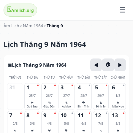
🗓️
Amlich.org
Âm Lịch
>
Năm 1964
>
Tháng 9
Lịch Tháng 9 Năm 1964
Lịch Tháng 9 Năm 1964
THỨ HAI
THỨ BA
THỨ TƯ
THỨ NĂM
THỨ SÁU
THỨ BẢY
CHỦ NHẬT
31
1
2
3
4
5
6
25/7
26/7
27/7
28/7
29/7
1/8
🐂
🐅
🐈
🐉
🐍
🐎
Quý Sửu
Giáp Dần
Ất Mão
Bính Thìn
Đinh Tỵ
Mậu Ngọ
7
8
9
10
11
12
13
2/8
3/8
4/8
5/8
6/8
7/8
8/8
🐐
🐒
🐓
🐕
🐖
🐀
🐂