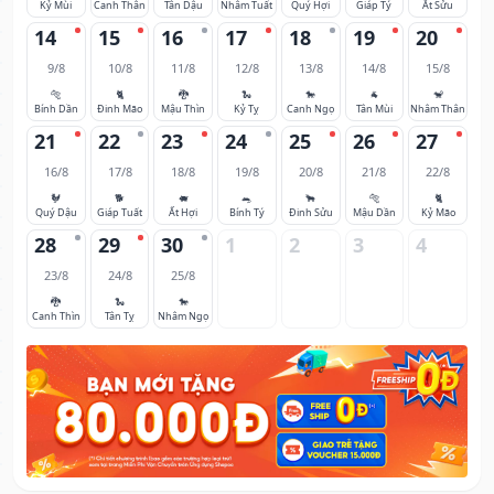
Kỷ Mùi
Canh Thân
Tân Dậu
Nhâm Tuất
Quý Hợi
Giáp Tý
Ất Sửu
14
15
16
17
18
19
20
9/8
10/8
11/8
12/8
13/8
14/8
15/8
🐅
🐈
🐉
🐍
🐎
🐐
🐒
Bính Dần
Đinh Mão
Mậu Thìn
Kỷ Tỵ
Canh Ngọ
Tân Mùi
Nhâm Thân
21
22
23
24
25
26
27
16/8
17/8
18/8
19/8
20/8
21/8
22/8
🐓
🐕
🐖
🐀
🐂
🐅
🐈
Quý Dậu
Giáp Tuất
Ất Hợi
Bính Tý
Đinh Sửu
Mậu Dần
Kỷ Mão
28
29
30
1
2
3
4
23/8
24/8
25/8
🐉
🐍
🐎
Canh Thìn
Tân Tỵ
Nhâm Ngọ