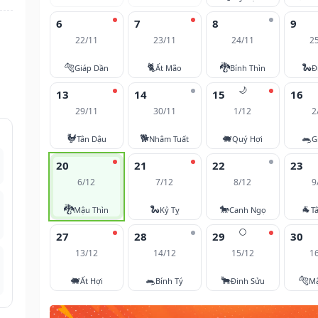
6
7
8
9
22/11
23/11
24/11
2
🐅
🐈
🐉
🐍
Giáp Dần
Ất Mão
Bính Thìn
Đ
🌙
13
14
15
16
29/11
30/11
1/12
2
🐓
🐕
🐖
🐀
Tân Dậu
Nhâm Tuất
Quý Hợi
G
20
21
22
23
6/12
7/12
8/12
9
🐉
🐍
🐎
🐐
Mậu Thìn
Kỷ Tỵ
Canh Ngọ
T
🌕
27
28
29
30
13/12
14/12
15/12
1
🐖
🐀
🐂
🐅
Ất Hợi
Bính Tý
Đinh Sửu
M