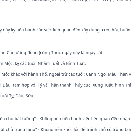
y này kỵ tiến hành các việc liên quan đến xây dựng, cưới hỏi, buô
Can Chi tương đồng (cùng Thổ), ngày này là ngày cát.
m Mộc, kỵ các tuổi: Nhâm Tuất và Bính Tuất.
 Mộc khắc với hành Thổ, ngoại trừ các tuổi: Canh Ngọ, Mậu Thân 
i Dậu, tam hợp với Tý và Thân thành Thủy cục. Xung Tuất, hình Thì
tuổi Tỵ, Dậu, Sửu.
điền chủ bất tường” - Không nên tiến hành việc liên quan đến nhậ
 tất chủ trọng tang” - Không nên khóc lóc để tránh chủ có trùng ta