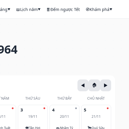
háng
📖
Lịch năm
🧧
Đếm ngược Tết
🧭
Khám phá
▼
▼
▼
964
 NĂM
THỨ SÁU
THỨ BẢY
CHỦ NHẬT
3
4
5
8/11
19/11
20/11
21/11
🐖
🐀
🐂
nh Tuất
Tân Hợi
Nhâm Tý
Quý Sửu