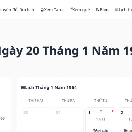
🃏
huyển đổi âm lịch
🔮
Xem Tarot
Xem quẻ
📝
Blog
📅
Lịch t
gày 20 Tháng 1 Năm 1
Lịch Tháng 1 Năm 1964
THỨ HAI
THỨ BA
THỨ TƯ
THỨ
⭐
30
31
1
2
963
17/11
1
🐓
🐕
Kỷ Dậu
Ca