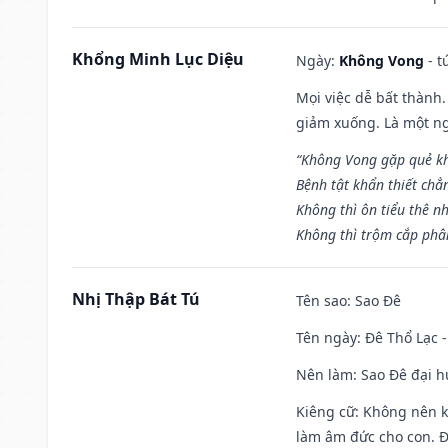
Khổng Minh Lục Diệu
Ngày:
Không Vong
- t
Mọi việc dễ bất thành. 
giảm xuống. Là một ng
“Không Vong gặp quẻ k
Bệnh tật khẩn thiết chẳ
Không thì ôn tiểu thê nh
Không thì trộm cắp phân
Nhị Thập Bát Tú
Tên sao
: Sao Đê
Tên ngày
: Đê Thổ Lạc 
Nên làm
: Sao Đê đại 
Kiêng cữ
: Không nên k
làm âm đức cho con. Đâ