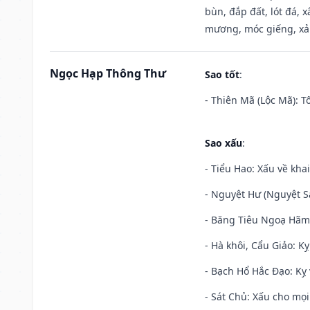
bùn, đắp đất, lót đá, 
mương, móc giếng, xả
Ngọc Hạp Thông Thư
Sao tốt
:
- Thiên Mã (Lộc Mã): Tố
Sao xấu
:
- Tiểu Hao: Xấu về khai
- Nguyệt Hư (Nguyệt Sá
- Băng Tiêu Ngoạ Hãm:
- Hà khôi, Cẩu Giảo: K
- Bạch Hổ Hắc Đạo: Kỵ 
- Sát Chủ: Xấu cho mọi