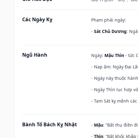
Các Ngày Kỵ
Phạm phải ngày:
-
Sát Chủ Dương
: Ngà
Ngũ Hành
Ngày:
Mậu Thìn
- tức 
- Nạp âm: Ngày Đại Lâ
- Ngày này thuộc hành
- Ngày Thìn lục hợp vớ
- Tam Sát kỵ mệnh các 
Bành Tổ Bách Kỵ Nhật
-
Mậu
: “Bất thụ điền 
-
Thìn
: “Bất khốc khấp