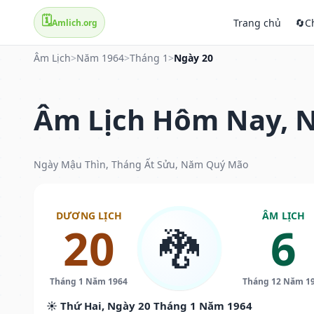
🗓️
Trang chủ
🔄
C
Amlich.org
Âm Lịch
>
Năm 1964
>
Tháng 1
>
Ngày 20
Âm Lịch Hôm Nay, N
Ngày Mậu Thìn, Tháng Ất Sửu, Năm Quý Mão
DƯƠNG LỊCH
ÂM LỊCH
20
6
🐉
Tháng 1 Năm 1964
Tháng 12 Năm 1
☀️ Thứ Hai, Ngày 20 Tháng 1 Năm 1964