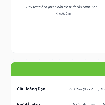
Hãy trở thành phiên bản tốt nhất của chính bạn.
— Khuyết Danh
Giờ Hoàng Đạo
Giờ Dần (3h – 4h)
;
Gi
Giờ Hắc Đạo
Giờ Tí (23h – 0h)
;
Giờ