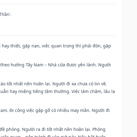
Thần'.
đi hay thiệt, gặp nạn, việc quan trọng thì phải đòn, gặp
 đi theo hướng Tây Nam – Nhà cửa được yên lành. Người
áo tốt nhất nên hoãn lại. Người đi xa chưa có tin về.
huẫn hay miệng tiếng tầm thường. Việc làm chậm, lâu la
g Nam. Đi công việc gặp gỡ có nhiều may mắn. Người đi
 đề phòng. Người ra đi tốt nhất nên hoãn lại. Phòng
 việc quan,…nên tránh đi vào giờ này. Nếu bắt buộc