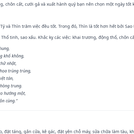
g, chôn cất, cưới gả và xuất hành quý bạn nên chọn một ngày tốt 
 Tý và Thìn trăm việc đều tốt. Trong đó, Thìn là tốt hơn hết bởi Sao
 Thổ tinh, sao xấu. Khắc kỵ các việc: khai trương, động thổ, chôn c
 hung,
ng khố không,
thử nhật,
họa trùng trùng,
iệt tán,
phòng trung.
ạo hướng một,
tôn cùng.”
o, đặt táng, gắn cửa, kê gác, đặt yên chỗ máy, sửa chữa làm tàu, kh