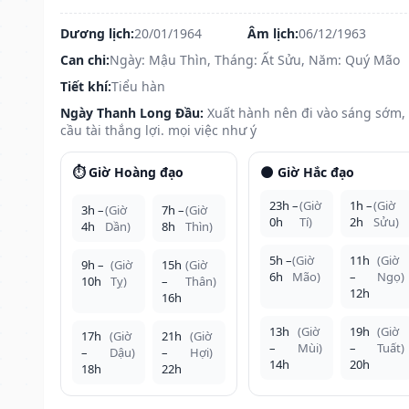
Dương lịch:
20/01/1964
Âm lịch:
06/12/1963
Can chi:
Ngày: Mậu Thìn, Tháng: Ất Sửu, Năm: Quý Mão
Tiết khí:
Tiểu hàn
Ngày Thanh Long Đầu:
Xuất hành nên đi vào sáng sớm,
cầu tài thắng lợi. mọi việc như ý
⏱️ Giờ Hoàng đạo
🌑 Giờ Hắc đạo
23h –
(Giờ
1h –
(Giờ
3h –
(Giờ
7h –
(Giờ
0h
Tí)
2h
Sửu)
4h
Dần)
8h
Thìn)
5h –
(Giờ
11h
(Giờ
9h –
(Giờ
15h
(Giờ
6h
Mão)
–
Ngọ)
10h
Tỵ)
–
Thân)
12h
16h
13h
(Giờ
19h
(Giờ
17h
(Giờ
21h
(Giờ
–
Mùi)
–
Tuất)
–
Dậu)
–
Hợi)
14h
20h
18h
22h