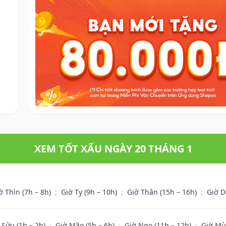
XEM TỐT XẤU NGÀY 20 THÁNG 1
ờ Thìn (7h – 8h)
;
Giờ Tỵ (9h – 10h)
;
Giờ Thân (15h – 16h)
;
Giờ D
 Sửu (1h – 2h)
;
Giờ Mão (5h – 6h)
;
Giờ Ngọ (11h – 12h)
;
Giờ Mù