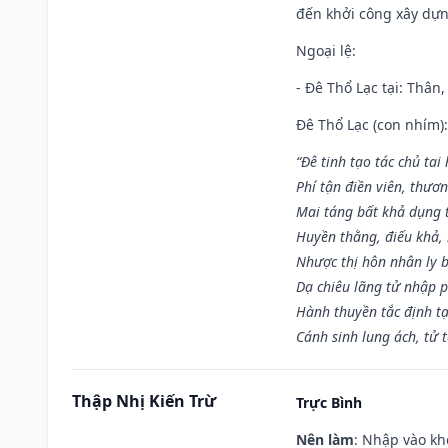
đến khởi công xây dựn
Ngoại lệ
:
- Đê Thổ Lạc tại: Thân,
Đê Thổ Lạc (con nhím):
“Đê tinh tạo tác chủ tai
Phí tận điền viên, thươ
Mai táng bất khả dụng 
Huyền thằng, điếu khả, 
Nhược thị hôn nhân ly b
Dạ chiêu lãng tử nhập 
Hành thuyền tắc định t
Cánh sinh lung ách, tử 
Thập Nhị Kiến Trừ
Trực Bình
Nên làm
: Nhập vào kh