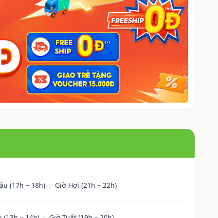
ậu (17h – 18h)
;
Giờ Hợi (21h – 22h)
i (13h – 14h)
;
Giờ Tuất (19h – 20h)