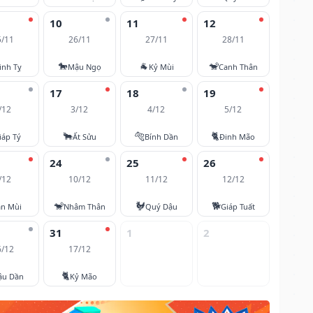
10
11
12
5/11
26/11
27/11
28/11
🐎
🐐
🐒
inh Tỵ
Mậu Ngọ
Kỷ Mùi
Canh Thân
17
18
19
/12
3/12
4/12
5/12
🐂
🐅
🐈
iáp Tý
Ất Sửu
Bính Dần
Đinh Mão
24
25
26
/12
10/12
11/12
12/12
🐒
🐓
🐕
ân Mùi
Nhâm Thân
Quý Dậu
Giáp Tuất
31
1
2
6/12
17/12
🐈
ậu Dần
Kỷ Mão