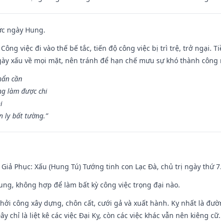
ức ngày Hung.
Công việc đi vào thế bế tắc, tiến độ công việc bị trì trệ, trở ngại. 
ày xấu về mọi mặt, nên tránh để hạn chế mưu sự khó thành công 
hẩn cần
ng làm được chi
i
 ly bất tường.”
- Giả Phục: Xấu (Hung Tú) Tướng tinh con Lạc Đà, chủ trị ngày thứ 7
hung, không hợp để làm bất kỳ công việc trọng đại nào.
hởi công xây dựng, chôn cất, cưới gả và xuất hành. Kỵ nhất là đư
y chỉ là liệt kê các việc Đại Kỵ, còn các việc khác vẫn nên kiêng cữ