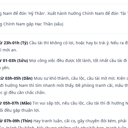
 Nam để đón 'Hỷ Thần'. Xuất hành hướng Chính Nam để đón 'Tài 
g Chính Nam gặp Hạc Thần (xấu)
ừ 23h-01h (Tý)
Cầu tài thì không có lợi, hoặc hay bị trái ý. Nếu ra 
ì mới an.
ừ 01-03h (Sửu)
Mọi công việc đều được tốt lành, tốt nhất cầu tài
h yên.
từ 03h-05h (Dần)
Mưu sự khó thành, cầu lộc, cầu tài mờ mịt. Kiện c
 đi hướng Nam thì tìm nhanh mới thấy. Đề phòng tranh cãi, mâu t
ệc gì đều cần chắc chắn.
từ 05h-07h (Mão)
Tin vui sắp tới, nếu cầu lộc, cầu tài thì đi hướn
ôi đều gặp thuận lợi.
từ 07h-09h (Thìn)
Hay tranh luận, cãi cọ, gây chuyện đói kém, phải
a, tránh lây bệnh. Nói chung những việc như hội họp, tranh luận,