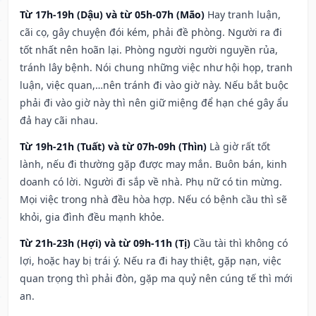
Từ 17h-19h (Dậu) và từ 05h-07h (Mão)
Hay tranh luận,
cãi cọ, gây chuyện đói kém, phải đề phòng. Người ra đi
tốt nhất nên hoãn lại. Phòng người người nguyền rủa,
tránh lây bệnh. Nói chung những việc như hội họp, tranh
luận, việc quan,…nên tránh đi vào giờ này. Nếu bắt buộc
phải đi vào giờ này thì nên giữ miệng để hạn ché gây ẩu
đả hay cãi nhau.
Từ 19h-21h (Tuất) và từ 07h-09h (Thìn)
Là giờ rất tốt
lành, nếu đi thường gặp được may mắn. Buôn bán, kinh
doanh có lời. Người đi sắp về nhà. Phụ nữ có tin mừng.
Mọi việc trong nhà đều hòa hợp. Nếu có bệnh cầu thì sẽ
khỏi, gia đình đều mạnh khỏe.
Từ 21h-23h (Hợi) và từ 09h-11h (Tị)
Cầu tài thì không có
lợi, hoặc hay bị trái ý. Nếu ra đi hay thiệt, gặp nạn, việc
quan trọng thì phải đòn, gặp ma quỷ nên cúng tế thì mới
an.