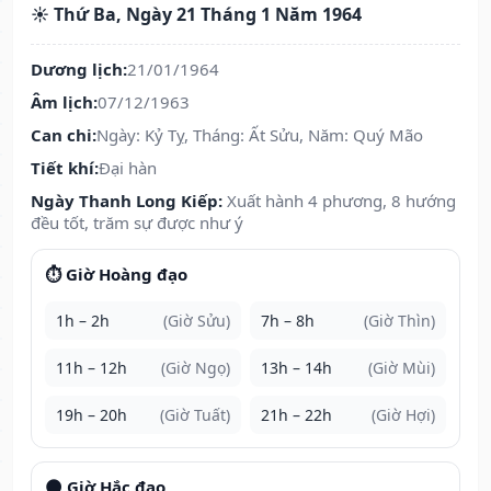
☀️ Thứ Ba, Ngày 21 Tháng 1 Năm 1964
Dương lịch:
21/01/1964
Âm lịch:
07/12/1963
Can chi:
Ngày: Kỷ Tỵ, Tháng: Ất Sửu, Năm: Quý Mão
Tiết khí:
Đại hàn
Ngày Thanh Long Kiếp:
Xuất hành 4 phương, 8 hướng
đều tốt, trăm sự được như ý
⏱️ Giờ Hoàng đạo
1h – 2h
(Giờ Sửu)
7h – 8h
(Giờ Thìn)
11h – 12h
(Giờ Ngọ)
13h – 14h
(Giờ Mùi)
19h – 20h
(Giờ Tuất)
21h – 22h
(Giờ Hợi)
🌑 Giờ Hắc đạo