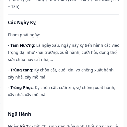
– 18h)
Các Ngày Kỵ
Phạm phải ngày:
-
Tam Nương
: Là ngày xấu, ngày này kỵ tiến hành các việc
trọng đại như khai trương, xuất hành, cưới hỏi, động thổ,
sửa chữa hay cất nhà,...
-
Trùng tang
: Kỵ chôn cất, cưới xin, vợ chồng xuất hành,
xây nhà, xây mồ mả.
-
Trùng Phục
: Kỵ chôn cất, cưới xin, vợ chồng xuất hành,
xây nhà, xây mồ mả.
Ngũ Hành
Ngày:
Kỷ Tỵ
- tức Chi sinh Can (Hỏa sinh Thổ), ngày này là