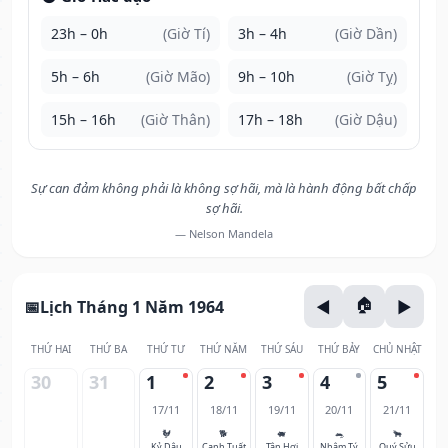
23h – 0h
(Giờ Tí)
3h – 4h
(Giờ Dần)
5h – 6h
(Giờ Mão)
9h – 10h
(Giờ Tỵ)
15h – 16h
(Giờ Thân)
17h – 18h
(Giờ Dậu)
Sự can đảm không phải là không sợ hãi, mà là hành động bất chấp
sợ hãi.
— Nelson Mandela
Lịch Tháng 1 Năm 1964
THỨ HAI
THỨ BA
THỨ TƯ
THỨ NĂM
THỨ SÁU
THỨ BẢY
CHỦ NHẬT
30
31
1
2
3
4
5
17/11
18/11
19/11
20/11
21/11
🐓
🐕
🐖
🐀
🐂
Kỷ Dậu
Canh Tuất
Tân Hợi
Nhâm Tý
Quý Sửu