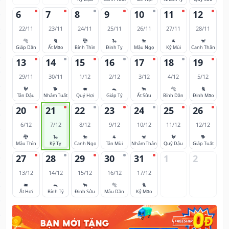
6
7
8
9
10
11
12
22/11
23/11
24/11
25/11
26/11
27/11
28/11
🐅
🐈
🐉
🐍
🐎
🐐
🐒
Giáp Dần
Ất Mão
Bính Thìn
Đinh Tỵ
Mậu Ngọ
Kỷ Mùi
Canh Thân
13
14
15
16
17
18
19
29/11
30/11
1/12
2/12
3/12
4/12
5/12
🐓
🐕
🐖
🐀
🐂
🐅
🐈
Tân Dậu
Nhâm Tuất
Quý Hợi
Giáp Tý
Ất Sửu
Bính Dần
Đinh Mão
20
21
22
23
24
25
26
6/12
7/12
8/12
9/12
10/12
11/12
12/12
🐉
🐍
🐎
🐐
🐒
🐓
🐕
Mậu Thìn
Kỷ Tỵ
Canh Ngọ
Tân Mùi
Nhâm Thân
Quý Dậu
Giáp Tuất
27
28
29
30
31
1
2
13/12
14/12
15/12
16/12
17/12
🐖
🐀
🐂
🐅
🐈
Ất Hợi
Bính Tý
Đinh Sửu
Mậu Dần
Kỷ Mão