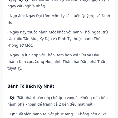
ngày cát (nghĩa nhật).
- Nạp âm: Ngày Đại Lâm Mộc, kỵ các tuổi: Quý Hợi và Đinh
Hợi.
- Ngày này thuộc hành Mộc khắc với hành Thổ, ngoại trừ
các tuổi: Tân Mùi, Kỷ Dậu và Đinh Tỵ thuộc hành Thổ
không sợ Mộc.
- Ngày Tỵ lục hợp với Thân, tam hợp với Sửu và Dậu
thành Kim cục. Xung Hợi, hình Thân, hại Dần, phá Thân,
tuyệt Tý.
Bành Tổ Bách Kỵ Nhật
-
Kỷ
: “Bất phá khoán nhị chủ tịnh vong” - Không nên tiến
hành phá khoán để tránh cả 2 bên đều mất mát
-
Tỵ
: “Bất viễn hành tài vật phục tàng” - Không nên đi xa