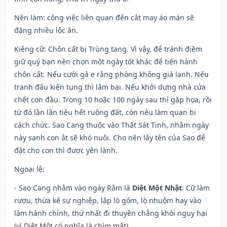
Nên làm
: công việc liên quan đến cắt may áo màn sẽ
đặng nhiều lộc ăn.
Kiêng cữ
: Chôn cất bị Trùng tang. Vì vậy, để tránh điềm
giữ quý bạn nên chọn một ngày tốt khác để tiến hành
chôn cất. Nếu cưới gả e rằng phòng không giá lạnh. Nếu
tranh đấu kiện tụng thì lâm bại. Nếu khởi dựng nhà cửa
chết con đầu. Trong 10 hoặc 100 ngày sau thì gặp họa, rồi
từ đó lần lần tiêu hết ruộng đất, còn nếu làm quan bị
cách chức. Sao Cang thuộc vào Thất Sát Tinh, nhằm ngày
này sanh con ắt sẽ khó nuôi. Cho nên lấy tên của Sao để
đặt cho con thì được yên lành.
Ngoại lệ
:
- Sao Cang nhằm vào ngày Rằm là
Diệt Một Nhật
: Cữ làm
rượu, thừa kế sự nghiệp, lập lò gốm, lò nhuộm hay vào
làm hành chính, thứ nhất đi thuyền chẳng khỏi nguy hại
(vì Diệt Một có nghĩa là chìm mất).