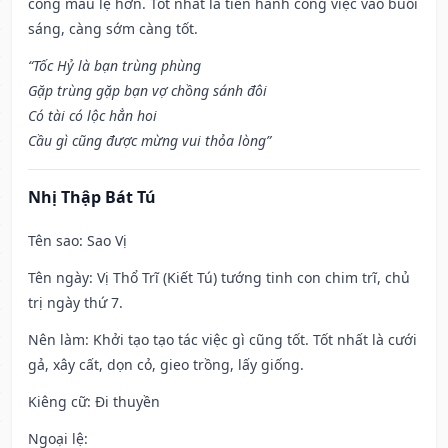
công mau lẹ hơn. Tốt nhất là tiến hành công việc vào buổi
sáng, càng sớm càng tốt.
“Tốc Hỷ là bạn trùng phùng
Gặp trùng gặp bạn vợ chồng sánh đôi
Có tài có lộc hẳn hoi
Cầu gì cũng được mừng vui thỏa lòng”
Nhị Thập Bát Tú
Tên sao
: Sao Vị
Tên ngày
: Vị Thổ Trĩ (Kiết Tú) tướng tinh con chim trĩ, chủ
trị ngày thứ 7.
Nên làm
: Khởi tạo tạo tác việc gì cũng tốt. Tốt nhất là cưới
gả, xây cất, dọn cỏ, gieo trồng, lấy giống.
Kiêng cữ
: Đi thuyền
Ngoại lệ
: