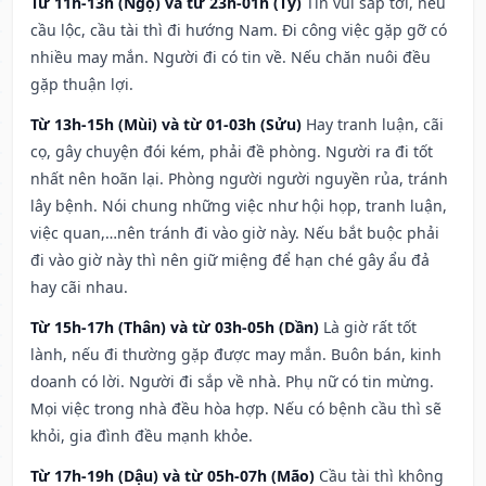
Từ 11h-13h (Ngọ) và từ 23h-01h (Tý)
Tin vui sắp tới, nếu
cầu lộc, cầu tài thì đi hướng Nam. Đi công việc gặp gỡ có
nhiều may mắn. Người đi có tin về. Nếu chăn nuôi đều
gặp thuận lợi.
Từ 13h-15h (Mùi) và từ 01-03h (Sửu)
Hay tranh luận, cãi
cọ, gây chuyện đói kém, phải đề phòng. Người ra đi tốt
nhất nên hoãn lại. Phòng người người nguyền rủa, tránh
lây bệnh. Nói chung những việc như hội họp, tranh luận,
việc quan,…nên tránh đi vào giờ này. Nếu bắt buộc phải
đi vào giờ này thì nên giữ miệng để hạn ché gây ẩu đả
hay cãi nhau.
Từ 15h-17h (Thân) và từ 03h-05h (Dần)
Là giờ rất tốt
lành, nếu đi thường gặp được may mắn. Buôn bán, kinh
doanh có lời. Người đi sắp về nhà. Phụ nữ có tin mừng.
Mọi việc trong nhà đều hòa hợp. Nếu có bệnh cầu thì sẽ
khỏi, gia đình đều mạnh khỏe.
Từ 17h-19h (Dậu) và từ 05h-07h (Mão)
Cầu tài thì không