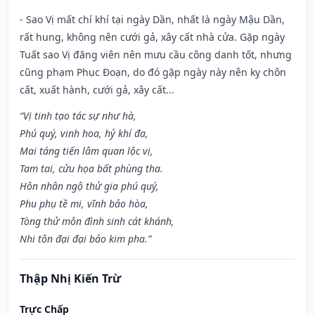
- Sao Vị mất chí khí tại ngày Dần, nhất là ngày Mậu Dần,
rất hung, không nên cưới gả, xây cất nhà cửa. Gặp ngày
Tuất sao Vị đăng viên nên mưu cầu công danh tốt, nhưng
cũng phạm Phục Đoạn, do đó gặp ngày này nên kỵ chôn
cất, xuất hành, cưới gả, xây cất...
“Vị tinh tạo tác sự như hà,
Phú quý, vinh hoa, hỷ khí đa,
Mai táng tiến lâm quan lộc vị,
Tam tai, cửu họa bất phùng tha.
Hôn nhân ngộ thử gia phú quý,
Phu phụ tề mi, vĩnh bảo hòa,
Tòng thử môn đình sinh cát khánh,
Nhi tôn đại đại bảo kim pha.”
Thập Nhị Kiến Trừ
Trực Chấp