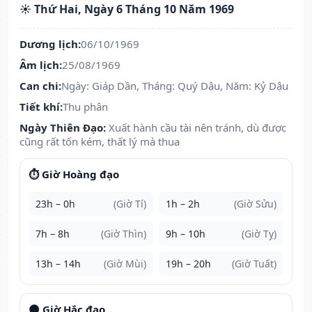
☀️ Thứ Hai, Ngày 6 Tháng 10 Năm 1969
Dương lịch:
06/10/1969
Âm lịch:
25/08/1969
Can chi:
Ngày: Giáp Dần, Tháng: Quý Dậu, Năm: Kỷ Dậu
Tiết khí:
Thu phân
Ngày Thiên Đạo:
Xuất hành cầu tài nên tránh, dù được
cũng rất tốn kém, thất lý mà thua
⏱️ Giờ Hoàng đạo
23h – 0h
(Giờ Tí)
1h – 2h
(Giờ Sửu)
7h – 8h
(Giờ Thìn)
9h – 10h
(Giờ Tỵ)
13h – 14h
(Giờ Mùi)
19h – 20h
(Giờ Tuất)
🌑 Giờ Hắc đạo