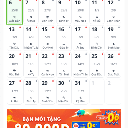
6
7
8
9
10
11
12
25/8
26/8
27/8
28/8
29/8
1/9
2/9
🐅
🐈
🐉
🐍
🐎
🐐
🐒
Giáp Dần
Ất Mão
Bính Thìn
Đinh Tỵ
Mậu Ngọ
Kỷ Mùi
Canh Thân
13
14
15
16
17
18
19
3/9
4/9
5/9
6/9
7/9
8/9
9/9
🐓
🐕
🐖
🐀
🐂
🐅
🐈
Tân Dậu
Nhâm Tuất
Quý Hợi
Giáp Tý
Ất Sửu
Bính Dần
Đinh Mão
20
21
22
23
24
25
26
10/9
11/9
12/9
13/9
14/9
15/9
16/9
🐉
🐍
🐎
🐐
🐒
🐓
🐕
Mậu Thìn
Kỷ Tỵ
Canh Ngọ
Tân Mùi
Nhâm Thân
Quý Dậu
Giáp Tuất
27
28
29
30
31
1
2
17/9
18/9
19/9
20/9
21/9
🐖
🐀
🐂
🐅
🐈
Ất Hợi
Bính Tý
Đinh Sửu
Mậu Dần
Kỷ Mão