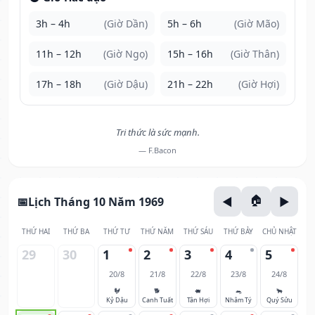
3h – 4h
(Giờ Dần)
5h – 6h
(Giờ Mão)
11h – 12h
(Giờ Ngọ)
15h – 16h
(Giờ Thân)
17h – 18h
(Giờ Dậu)
21h – 22h
(Giờ Hợi)
Tri thức là sức mạnh.
— F.Bacon
Lịch Tháng 10 Năm 1969
THỨ HAI
THỨ BA
THỨ TƯ
THỨ NĂM
THỨ SÁU
THỨ BẢY
CHỦ NHẬT
29
30
1
2
3
4
5
20/8
21/8
22/8
23/8
24/8
🐓
🐕
🐖
🐀
🐂
Kỷ Dậu
Canh Tuất
Tân Hợi
Nhâm Tý
Quý Sửu