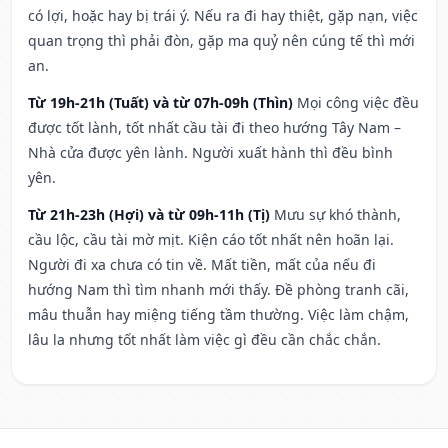
có lợi, hoặc hay bị trái ý. Nếu ra đi hay thiệt, gặp nạn, việc
quan trọng thì phải đòn, gặp ma quỷ nên cúng tế thì mới
an.
Từ 19h-21h (Tuất) và từ 07h-09h (Thìn)
Mọi công việc đều
được tốt lành, tốt nhất cầu tài đi theo hướng Tây Nam –
Nhà cửa được yên lành. Người xuất hành thì đều bình
yên.
Từ 21h-23h (Hợi) và từ 09h-11h (Tị)
Mưu sự khó thành,
cầu lộc, cầu tài mờ mịt. Kiện cáo tốt nhất nên hoãn lại.
Người đi xa chưa có tin về. Mất tiền, mất của nếu đi
hướng Nam thì tìm nhanh mới thấy. Đề phòng tranh cãi,
mâu thuẫn hay miệng tiếng tầm thường. Việc làm chậm,
lâu la nhưng tốt nhất làm việc gì đều cần chắc chắn.