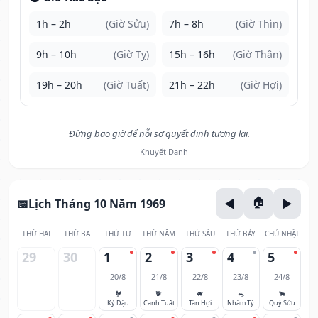
1h – 2h
(Giờ Sửu)
7h – 8h
(Giờ Thìn)
9h – 10h
(Giờ Tỵ)
15h – 16h
(Giờ Thân)
19h – 20h
(Giờ Tuất)
21h – 22h
(Giờ Hợi)
Đừng bao giờ để nỗi sợ quyết định tương lai.
— Khuyết Danh
Lịch Tháng 10 Năm 1969
THỨ HAI
THỨ BA
THỨ TƯ
THỨ NĂM
THỨ SÁU
THỨ BẢY
CHỦ NHẬT
29
30
1
2
3
4
5
20/8
21/8
22/8
23/8
24/8
🐓
🐕
🐖
🐀
🐂
Kỷ Dậu
Canh Tuất
Tân Hợi
Nhâm Tý
Quý Sửu