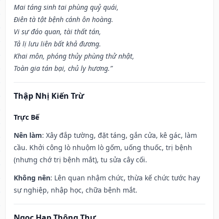
Mai táng sinh tai phùng quỷ quái,
Điên tà tật bệnh cánh ôn hoàng.
Vi sự đáo quan, tài thất tán,
Tả lị lưu liên bất khả đương.
Khai môn, phóng thủy phùng thử nhật,
Toàn gia tán bại, chủ ly hương.”
Thập Nhị Kiến Trừ
Trực Bế
Nên làm
: Xây đắp tường, đặt táng, gắn cửa, kê gác, làm
cầu. Khởi công lò nhuộm lò gốm, uống thuốc, trị bệnh
(nhưng chớ trị bệnh mắt), tu sửa cây cối.
Không nên
: Lên quan nhậm chức, thừa kế chức tước hay
sự nghiệp, nhập học, chữa bệnh mắt.
Ngọc Hạp Thông Thư