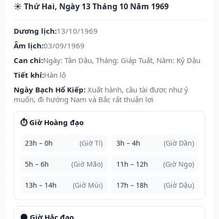
☀️ Thứ Hai, Ngày 13 Tháng 10 Năm 1969
Dương lịch:
13/10/1969
Âm lịch:
03/09/1969
Can chi:
Ngày: Tân Dậu, Tháng: Giáp Tuất, Năm: Kỷ Dậu
Tiết khí:
Hàn lộ
Ngày Bạch Hổ Kiếp:
Xuất hành, cầu tài được như ý
muốn, đi hướng Nam và Bắc rất thuận lợi
⏱️ Giờ Hoàng đạo
23h – 0h
(Giờ Tí)
3h – 4h
(Giờ Dần)
5h – 6h
(Giờ Mão)
11h – 12h
(Giờ Ngọ)
13h – 14h
(Giờ Mùi)
17h – 18h
(Giờ Dậu)
🌑 Giờ Hắc đạo