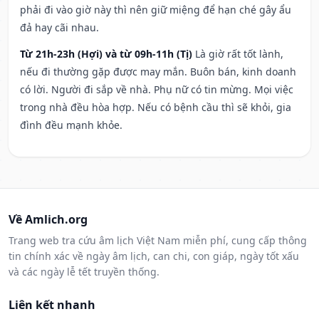
phải đi vào giờ này thì nên giữ miệng để hạn ché gây ẩu
đả hay cãi nhau.
Từ 21h-23h (Hợi) và từ 09h-11h (Tị)
Là giờ rất tốt lành,
nếu đi thường gặp được may mắn. Buôn bán, kinh doanh
có lời. Người đi sắp về nhà. Phụ nữ có tin mừng. Mọi việc
trong nhà đều hòa hợp. Nếu có bệnh cầu thì sẽ khỏi, gia
đình đều mạnh khỏe.
Về Amlich.org
Trang web tra cứu âm lịch Việt Nam miễn phí, cung cấp thông
tin chính xác về ngày âm lịch, can chi, con giáp, ngày tốt xấu
và các ngày lễ tết truyền thống.
Liên kết nhanh