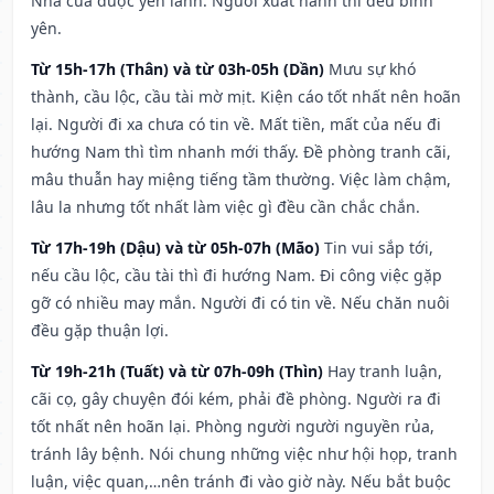
Nhà cửa được yên lành. Người xuất hành thì đều bình
yên.
Từ 15h-17h (Thân) và từ 03h-05h (Dần)
Mưu sự khó
thành, cầu lộc, cầu tài mờ mịt. Kiện cáo tốt nhất nên hoãn
lại. Người đi xa chưa có tin về. Mất tiền, mất của nếu đi
hướng Nam thì tìm nhanh mới thấy. Đề phòng tranh cãi,
mâu thuẫn hay miệng tiếng tầm thường. Việc làm chậm,
lâu la nhưng tốt nhất làm việc gì đều cần chắc chắn.
Từ 17h-19h (Dậu) và từ 05h-07h (Mão)
Tin vui sắp tới,
nếu cầu lộc, cầu tài thì đi hướng Nam. Đi công việc gặp
gỡ có nhiều may mắn. Người đi có tin về. Nếu chăn nuôi
đều gặp thuận lợi.
Từ 19h-21h (Tuất) và từ 07h-09h (Thìn)
Hay tranh luận,
cãi cọ, gây chuyện đói kém, phải đề phòng. Người ra đi
tốt nhất nên hoãn lại. Phòng người người nguyền rủa,
tránh lây bệnh. Nói chung những việc như hội họp, tranh
luận, việc quan,…nên tránh đi vào giờ này. Nếu bắt buộc