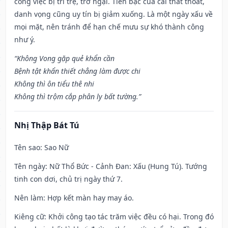
công việc bị trì trệ, trở ngại. Tiền bạc của cải thất thoát,
danh vọng cũng uy tín bị giảm xuống. Là một ngày xấu về
mọi mặt, nên tránh để hạn chế mưu sự khó thành công
như ý.
“Không Vong gặp quẻ khẩn cần
Bệnh tật khẩn thiết chẳng làm được chi
Không thì ôn tiểu thê nhi
Không thì trộm cắp phân ly bất tường.”
Nhị Thập Bát Tú
Tên sao
: Sao Nữ
Tên ngày
: Nữ Thổ Bức - Cảnh Đan: Xấu (Hung Tú). Tướng
tinh con dơi, chủ trị ngày thứ 7.
Nên làm
: Hợp kết màn hay may áo.
Kiêng cữ
: Khởi công tạo tác trăm việc đều có hại. Trong đó