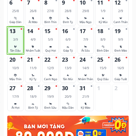
6
7
8
9
10
11
12
25/8
26/8
27/8
28/8
29/8
1/9
2/9
🐅
🐈
🐉
🐍
🐎
🐐
🐒
Giáp Dần
Ất Mão
Bính Thìn
Đinh Tỵ
Mậu Ngọ
Kỷ Mùi
Canh Thân
13
14
15
16
17
18
19
3/9
4/9
5/9
6/9
7/9
8/9
9/9
🐓
🐕
🐖
🐀
🐂
🐅
🐈
Tân Dậu
Nhâm Tuất
Quý Hợi
Giáp Tý
Ất Sửu
Bính Dần
Đinh Mão
20
21
22
23
24
25
26
10/9
11/9
12/9
13/9
14/9
15/9
16/9
🐉
🐍
🐎
🐐
🐒
🐓
🐕
Mậu Thìn
Kỷ Tỵ
Canh Ngọ
Tân Mùi
Nhâm Thân
Quý Dậu
Giáp Tuất
27
28
29
30
31
1
2
17/9
18/9
19/9
20/9
21/9
🐖
🐀
🐂
🐅
🐈
Ất Hợi
Bính Tý
Đinh Sửu
Mậu Dần
Kỷ Mão