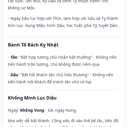
các tuổi: Tân Mùi, Kỷ Dậu và Đinh Tỵ thuộc hành Thổ
không sợ Mộc.
- Ngày Dậu lục hợp với Thìn, tam hợp với Sửu và Tỵ thành
Kim cục. Xung Mão, hình Dậu, hại Tuất, phá Tý, tuyệt Dần.
Bành Tổ Bách Kỵ Nhật
-
Tân
: “Bất hợp tương chủ nhân bất thường” - Không nên
tiến hành trộn tương, chủ không được nếm qua
-
Dậu
: “Bất hội khách tân chủ hữu thương” - Không nên
tiến hành hội khách để tránh tân chủ có hại
Khổng Minh Lục Diệu
Ngày:
Không Vong
- tức ngày Hung.
Mọi việc dễ bất thành. Công việc đi vào thế bế tắc, tiến độ