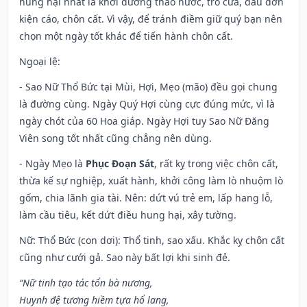
hung hại nhất là khơi đường tháo nước, trổ cửa, đầu đơn
kiện cáo, chôn cất. Vì vậy, để tránh điềm giữ quý bạn nên
chọn một ngày tốt khác để tiến hành chôn cất.
Ngoại lệ
:
- Sao Nữ Thổ Bức tại Mùi, Hợi, Mẹo (mão) đều gọi chung
là đường cùng. Ngày Quý Hợi cùng cực đúng mức, vì là
ngày chót của 60 Hoa giáp. Ngày Hợi tuy Sao Nữ Đăng
Viên song tốt nhất cũng chẳng nên dùng.
- Ngày Mẹo là
Phục Đoạn Sát
, rất kỵ trong việc chôn cất,
thừa kế sự nghiệp, xuất hành, khởi công làm lò nhuộm lò
gốm, chia lãnh gia tài. Nên: dứt vú trẻ em, lấp hang lỗ,
làm cầu tiêu, kết dứt điều hung hại, xây tường.
Nữ: Thổ Bức (con dơi): Thổ tinh, sao xấu. Khắc kỵ chôn cất
cũng như cưới gả. Sao này bất lợi khi sinh đẻ.
“Nữ tinh tạo tác tổn bà nương,
Huynh đệ tương hiềm tựa hổ lang,