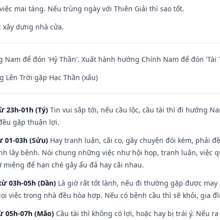
việc mai táng. Nếu trùng ngày với Thiên Giải thì sao tốt.
ệc xây dựng nhà cửa.
 Nam để đón 'Hỷ Thần'. Xuất hành hướng Chính Nam để đón 'Tài 
 Lên Trời gặp Hạc Thần (xấu)
ừ 23h-01h (Tý)
Tin vui sắp tới, nếu cầu lộc, cầu tài thì đi hướng 
đều gặp thuận lợi.
ừ 01-03h (Sửu)
Hay tranh luận, cãi cọ, gây chuyện đói kém, phải đ
nh lây bệnh. Nói chung những việc như hội họp, tranh luận, việc q
iữ miệng để hạn ché gây ẩu đả hay cãi nhau.
từ 03h-05h (Dần)
Là giờ rất tốt lành, nếu đi thường gặp được may
ọi việc trong nhà đều hòa hợp. Nếu có bệnh cầu thì sẽ khỏi, gia 
từ 05h-07h (Mão)
Cầu tài thì không có lợi, hoặc hay bị trái ý. Nếu r