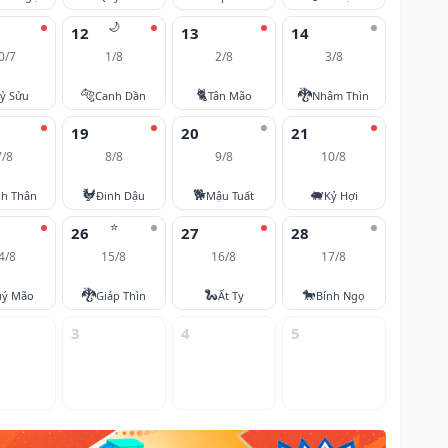
🌙
12
13
14
0/7
1/8
2/8
3/8
🐅
🐈
🐉
ỷ Sửu
Canh Dần
Tân Mão
Nhâm Thìn
19
20
21
7/8
8/8
9/8
10/8
🐓
🐕
🐖
nh Thân
Đinh Dậu
Mậu Tuất
Kỷ Hợi
⭐
26
27
28
4/8
15/8
16/8
17/8
🐉
🐍
🐎
ý Mão
Giáp Thìn
Ất Tỵ
Bính Ngọ
3
4
5