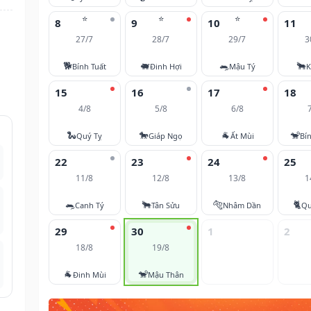
⭐
⭐
⭐
8
9
10
11
27/7
28/7
29/7
3
🐕
🐖
🐀
🐂
Bính Tuất
Đinh Hợi
Mậu Tý
K
15
16
17
18
4/8
5/8
6/8
🐍
🐎
🐐
🐒
Quý Tỵ
Giáp Ngọ
Ất Mùi
Bí
22
23
24
25
11/8
12/8
13/8
1
🐀
🐂
🐅
🐈
Canh Tý
Tân Sửu
Nhâm Dần
Qu
29
30
1
2
18/8
19/8
🐐
🐒
Đinh Mùi
Mậu Thân