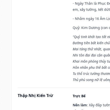
- Ngày Thân là Phục Đo
em, xây tường, kết dứt
- Nhằm ngày 16 Âm Lị
Quỷ: Kim Dương (con dê)
“Quỷ tinh khởi tạo tất 
Đường tiền bất kiến chủ
Mai táng thử nhật, quan
Nhi tôn đại đại cận qu
Khai môn phóng thủy tu
Hôn nhân phu thê bất c
Tu thổ trúc tường thươn
Thủ phù song nữ lệ uôn
Thập Nhị Kiến Trừ
Trực Bế
Nên làm
: Xây đắp tườ