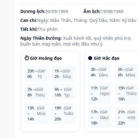
Dương lịch:
30/09/1969
Âm lịch:
19/08/1969
Can chi:
Ngày: Mậu Thân, Tháng: Quý Dậu, Năm: Kỷ Dậu
Tiết khí:
Thu phân
Ngày Thiên Đường:
Xuất hành tốt, quý nhân phù trợ,
buôn bán may mắn, mọi việc đều như ý
⏱️ Giờ Hoàng đạo
🌑 Giờ Hắc đạo
3h –
(Giờ
5h –
(Giờ
23h –
(Giờ
1h –
(Giờ
4h
Dần)
6h
Mão)
0h
Tí)
2h
Sửu)
11h
(Giờ
15h
(Giờ
7h –
(Giờ
9h –
(Giờ
–
Ngọ)
–
Thân)
8h
Thìn)
10h
Tỵ)
12h
16h
13h
(Giờ
19h
(Giờ
17h
(Giờ
21h
(Giờ
–
Mùi)
–
Tuất)
–
Dậu)
–
Hợi)
14h
20h
18h
22h