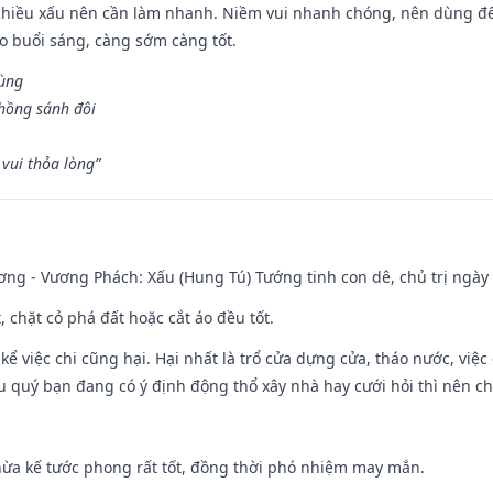
chiều xấu nên cần làm nhanh. Niềm vui nhanh chóng, nên dùng để 
ào buổi sáng, càng sớm càng tốt.
hùng
hồng sánh đôi
vui thỏa lòng”
ng - Vương Phách: Xấu (Hung Tú) Tướng tinh con dê, chủ trị ngày 
t, chặt cỏ phá đất hoặc cắt áo đều tốt.
 kể việc chi cũng hại. Hại nhất là trổ cửa dựng cửa, tháo nước, việ
ếu quý bạn đang có ý định động thổ xây nhà hay cưới hỏi thì nên c
hừa kế tước phong rất tốt, đồng thời phó nhiệm may mắn.