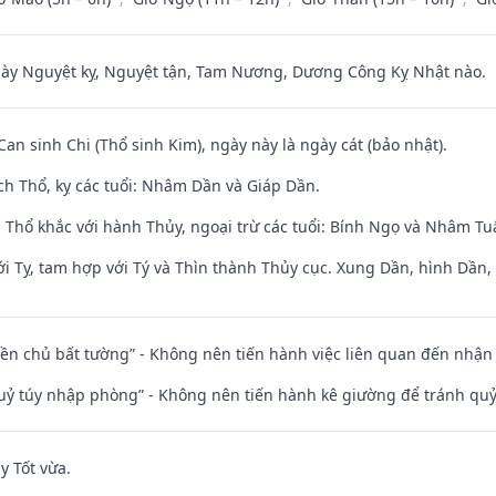
 Nguyệt kỵ, Nguyệt tận, Tam Nương, Dương Công Kỵ Nhật nào.
Can sinh Chi (Thổ sinh Kim), ngày này là ngày cát (bảo nhật).
ch Thổ, kỵ các tuổi: Nhâm Dần và Giáp Dần.
 Thổ khắc với hành Thủy, ngoại trừ các tuổi: Bính Ngọ và Nhâm T
i Tỵ, tam hợp với Tý và Thìn thành Thủy cục. Xung Dần, hình Dần, h
điền chủ bất tường” - Không nên tiến hành việc liên quan đến nhậ
quỷ túy nhập phòng” - Không nên tiến hành kê giường để tránh q
y Tốt vừa.