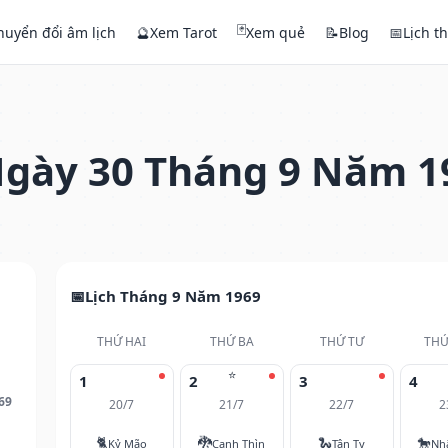
🃏
huyển đổi âm lịch
🔮
Xem Tarot
Xem quẻ
📝
Blog
📅
Lịch t
gày 30 Tháng 9 Năm 1
Lịch Tháng 9 Năm 1969
THỨ HAI
THỨ BA
THỨ TƯ
THỨ
⭐
1
2
3
4
69
20/7
21/7
22/7
2
🐈
🐉
🐍
🐎
Kỷ Mão
Canh Thìn
Tân Tỵ
Nh