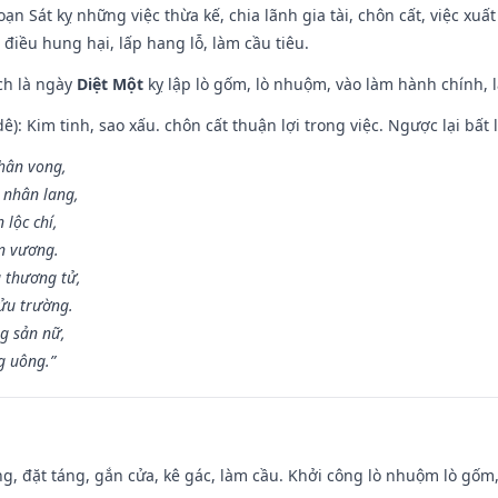
ạn Sát kỵ những việc thừa kế, chia lãnh gia tài, chôn cất, việc xuấ
 điều hung hại, lấp hang lỗ, làm cầu tiêu.
ch là ngày
Diệt Một
kỵ lập lò gốm, lò nhuộm, vào làm hành chính, l
: Kim tinh, sao xấu. chôn cất thuận lợi trong việc. Ngược lại bất l
nhân vong,
 nhân lang,
 lộc chí,
ân vương.
 thương tử,
ửu trường.
g sản nữ,
g uông.”
ng, đặt táng, gắn cửa, kê gác, làm cầu. Khởi công lò nhuộm lò gốm,