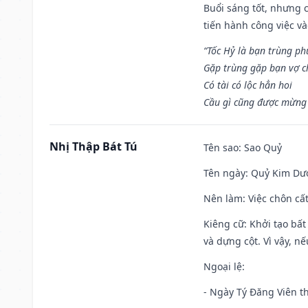
Buổi sáng tốt, nhưng 
tiến hành công việc v
“Tốc Hỷ là bạn trùng p
Gặp trùng gặp bạn vợ c
Có tài có lộc hẳn hoi
Cầu gì cũng được mừng 
Nhị Thập Bát Tú
Tên sao
: Sao Quỷ
Tên ngày
: Quỷ Kim Dươ
Nên làm
: Việc chôn cấ
Kiêng cữ
: Khởi tạo bất
và dựng cột. Vì vậy, n
Ngoại lệ
:
- Ngày Tý Đăng Viên t