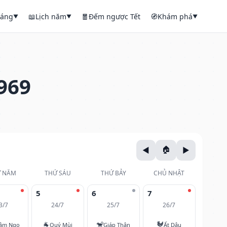
háng
📖
Lịch năm
🧧
Đếm ngược Tết
🧭
Khám phá
▼
▼
▼
969
 NĂM
THỨ SÁU
THỨ BẢY
CHỦ NHẬT
5
6
7
3/7
24/7
25/7
26/7
🐐
🐒
🐓
âm Ngọ
Quý Mùi
Giáp Thân
Ất Dậu