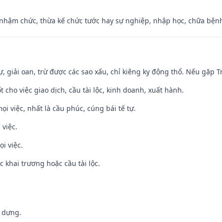
 nhậm chức, thừa kế chức tước hay sự nghiệp, nhập học, chữa bện
tự, giải oan, trừ được các sao xấu, chỉ kiêng kỵ động thổ. Nếu gặp Tr
t cho việc giao dịch, cầu tài lộc, kinh doanh, xuất hành.
ọi việc, nhất là cầu phúc, cúng bái tế tự.
 việc.
i việc.
c khai trương hoặc cầu tài lộc.
y dựng.