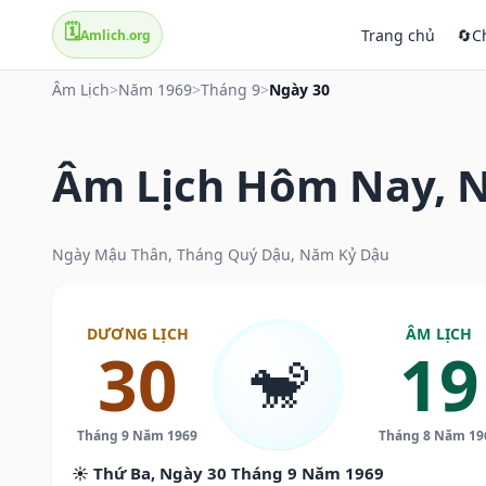
🗓️
Trang chủ
🔄
C
Amlich.org
Âm Lịch
>
Năm 1969
>
Tháng 9
>
Ngày 30
Âm Lịch Hôm Nay, N
Ngày Mậu Thân, Tháng Quý Dậu, Năm Kỷ Dậu
DƯƠNG LỊCH
ÂM LỊCH
30
19
🐒
Tháng 9 Năm 1969
Tháng 8 Năm 19
☀️ Thứ Ba, Ngày 30 Tháng 9 Năm 1969