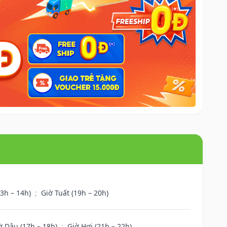
13h – 14h)
;
Giờ Tuất (19h – 20h)
ờ Dậu (17h – 18h)
;
Giờ Hợi (21h – 22h)