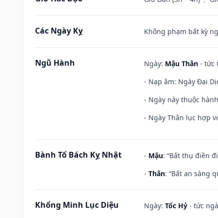
Các Ngày Kỵ
Không phạm bất kỳ ngày
Ngũ Hành
Ngày:
Mậu Thân
- tức 
- Nạp âm: Ngày Đại Dị
- Ngày này thuộc hành
- Ngày Thân lục hợp vớ
Bành Tổ Bách Kỵ Nhật
-
Mậu
: “Bất thụ điền 
-
Thân
: “Bất an sàng 
Khổng Minh Lục Diệu
Ngày:
Tốc Hỷ
- tức ngà