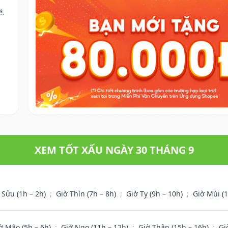
ê.
XEM TỐT XẤU NGÀY 30 THÁNG 9
 Sửu (1h – 2h)
;
Giờ Thìn (7h – 8h)
;
Giờ Tỵ (9h – 10h)
;
Giờ Mùi (
ờ Mão (5h – 6h)
;
Giờ Ngọ (11h – 12h)
;
Giờ Thân (15h – 16h)
;
Gi