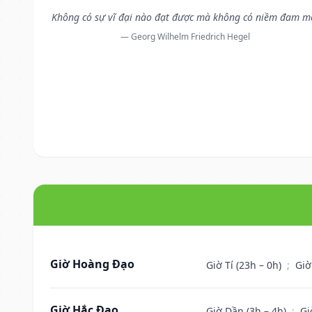
Không có sự vĩ đại nào đạt được mà không có niềm đam m
— Georg Wilhelm Friedrich Hegel
Giờ Hoàng Đạo
Giờ Tí (23h – 0h)
;
Giờ
Giờ Hắc Đạo
Giờ Dần (3h – 4h)
;
Gi