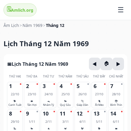
🗓️
Amlich.org
Âm Lịch
>
Năm 1969
>
Tháng 12
Lịch Tháng 12 Năm 1969
Lịch Tháng 12 Năm 1969
THỨ HAI
THỨ BA
THỨ TƯ
THỨ NĂM
THỨ SÁU
THỨ BẢY
CHỦ NHẬT
1
2
3
4
5
6
7
22/10
23/10
24/10
25/10
26/10
27/10
28/10
🐕
🐖
🐀
🐂
🐅
🐈
🐉
Canh Tuất
Tân Hợi
Nhâm Tý
Quý Sửu
Giáp Dần
Ất Mão
Bính Thìn
8
9
10
11
12
13
14
29/10
1/11
2/11
3/11
4/11
5/11
6/11
🐍
🐎
🐐
🐒
🐓
🐕
🐖