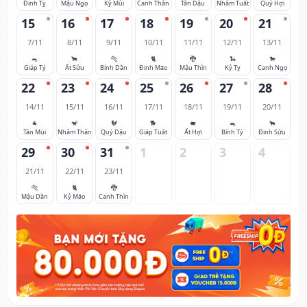
Đinh Tỵ
Mậu Ngọ
Kỷ Mùi
Canh Thân
Tân Dậu
Nhâm Tuất
Quý Hợi
15
16
17
18
19
20
21
7/11
8/11
9/11
10/11
11/11
12/11
13/11
🐀
🐂
🐅
🐈
🐉
🐍
🐎
Giáp Tý
Ất Sửu
Bính Dần
Đinh Mão
Mậu Thìn
Kỷ Tỵ
Canh Ngọ
22
23
24
25
26
27
28
14/11
15/11
16/11
17/11
18/11
19/11
20/11
🐐
🐒
🐓
🐕
🐖
🐀
🐂
Tân Mùi
Nhâm Thân
Quý Dậu
Giáp Tuất
Ất Hợi
Bính Tý
Đinh Sửu
29
30
31
1
2
3
4
21/11
22/11
23/11
🐅
🐈
🐉
Mậu Dần
Kỷ Mão
Canh Thìn