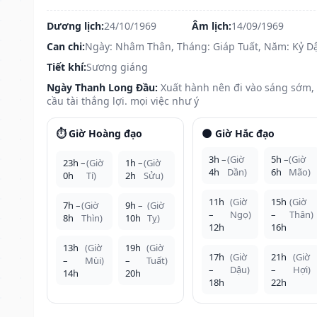
Dương lịch:
24/10/1969
Âm lịch:
14/09/1969
Can chi:
Ngày: Nhâm Thân, Tháng: Giáp Tuất, Năm: Kỷ D
Tiết khí:
Sương giáng
Ngày Thanh Long Đầu:
Xuất hành nên đi vào sáng sớm,
cầu tài thắng lợi. mọi việc như ý
⏱️ Giờ Hoàng đạo
🌑 Giờ Hắc đạo
3h –
(Giờ
5h –
(Giờ
23h –
(Giờ
1h –
(Giờ
4h
Dần)
6h
Mão)
0h
Tí)
2h
Sửu)
11h
(Giờ
15h
(Giờ
7h –
(Giờ
9h –
(Giờ
–
Ngọ)
–
Thân)
8h
Thìn)
10h
Tỵ)
12h
16h
13h
(Giờ
19h
(Giờ
17h
(Giờ
21h
(Giờ
–
Mùi)
–
Tuất)
–
Dậu)
–
Hợi)
14h
20h
18h
22h