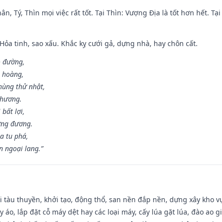
ân, Tý, Thìn mọi việc rất tốt. Tại Thìn: Vượng Địa là tốt hơn hết. T
 Hỏa tinh, sao xấu. Khắc kỵ cưới gả, dựng nhà, hay chôn cất.
o đường,
n hoàng,
hùng thử nhật,
 hương.
bất lợi,
ơng đương.
a tu phá,
n ngoại lang.”
đi tàu thuyền, khởi tạo, động thổ, san nền đắp nền, dựng xây kho
 áo, lắp đặt cỗ máy dệt hay các loại máy, cấy lúa gặt lúa, đào ao 