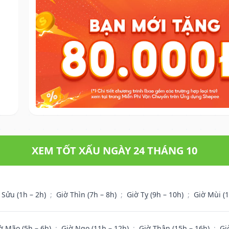
XEM TỐT XẤU NGÀY 24 THÁNG 10
 Sửu (1h – 2h)
;
Giờ Thìn (7h – 8h)
;
Giờ Tỵ (9h – 10h)
;
Giờ Mùi (
ờ Mão (5h – 6h)
;
Giờ Ngọ (11h – 12h)
;
Giờ Thân (15h – 16h)
;
Gi