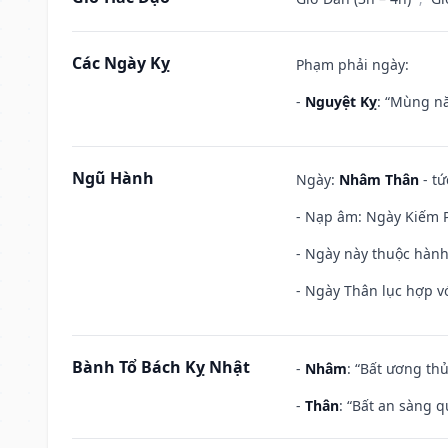
Các Ngày Kỵ
Phạm phải ngày:
-
Nguyệt Kỵ
: “Mùng nă
Ngũ Hành
Ngày:
Nhâm Thân
- tứ
- Nạp âm: Ngày Kiếm P
- Ngày này thuộc hành
- Ngày Thân lục hợp vớ
Bành Tổ Bách Kỵ Nhật
-
Nhâm
: “Bất ương th
-
Thân
: “Bất an sàng 