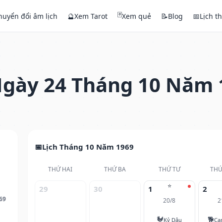
🃏
huyển đổi âm lịch
🔮
Xem Tarot
Xem quẻ
📝
Blog
📅
Lịch t
gày 24 Tháng 10 Năm 
Lịch Tháng 10 Năm 1969
THỨ HAI
THỨ BA
THỨ TƯ
THỨ
⭐
29
30
1
2
69
20/8
2
🐓
🐕
Kỷ Dậu
Ca