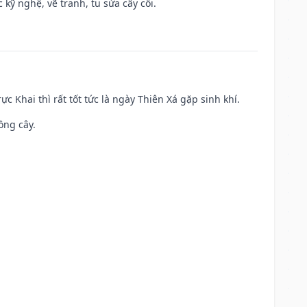
kỹ nghệ, vẽ tranh, tu sửa cây cối.
ực Khai thì rất tốt tức là ngày Thiên Xá gặp sinh khí.
ồng cây.