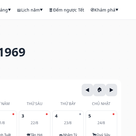
háng
📖
Lịch năm
🧧
Đếm ngược Tết
🧭
Khám phá
▼
▼
▼
1969
 NĂM
THỨ SÁU
THỨ BẢY
CHỦ NHẬT
3
4
5
1/8
22/8
23/8
24/8
🐖
🐀
🐂
nh Tuất
Tân Hợi
Nhâm Tý
Quý Sửu