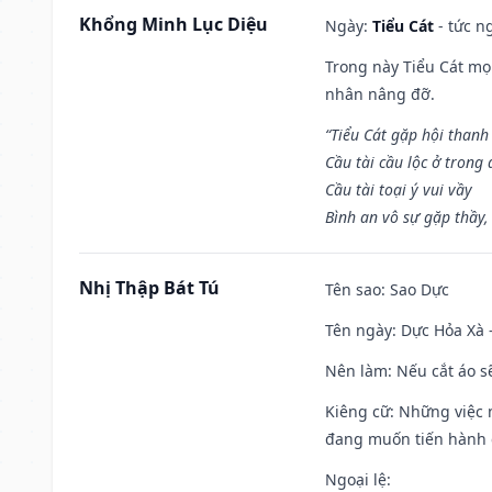
Khổng Minh Lục Diệu
Ngày:
Tiểu Cát
- tức n
Trong này Tiểu Cát mọi
nhân nâng đỡ.
“Tiểu Cát gặp hội thanh
Cầu tài cầu lộc ở trong
Cầu tài toại ý vui vầy
Bình an vô sự gặp thầy,
Nhị Thập Bát Tú
Tên sao
: Sao Dực
Tên ngày
: Dực Hỏa Xà 
Nên làm
: Nếu cắt áo s
Kiêng cữ
: Những việc 
đang muốn tiến hành c
Ngoại lệ
: