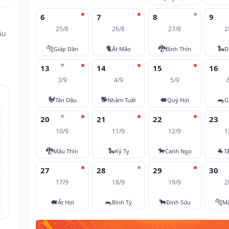
6
7
8
9
25/8
26/8
27/8
2
ậu
🐅
🐈
🐉
🐍
Giáp Dần
Ất Mão
Bính Thìn
Đ
⭐
13
14
15
16
3/9
4/9
5/9
🐓
🐕
🐖
🐀
Tân Dậu
Nhâm Tuất
Quý Hợi
G
⭐
20
21
22
23
10/9
11/9
12/9
1
🐉
🐍
🐎
🐐
Mậu Thìn
Kỷ Tỵ
Canh Ngọ
T
27
28
29
30
17/9
18/9
19/9
2
🐖
🐀
🐂
🐅
Ất Hợi
Bính Tý
Đinh Sửu
M