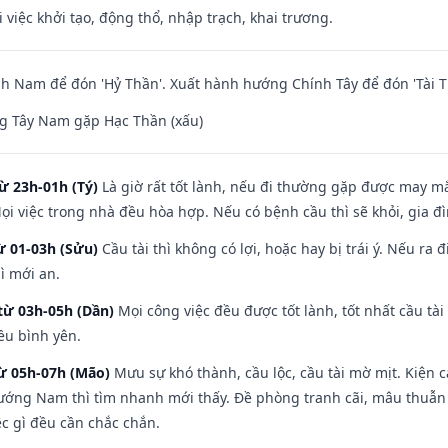
i việc khởi tạo, động thổ, nhập trạch, khai trương.
 Nam để đón 'Hỷ Thần'. Xuất hành hướng Chính Tây để đón 'Tài T
g Tây Nam gặp Hạc Thần (xấu)
ừ 23h-01h (Tý)
Là giờ rất tốt lành, nếu đi thường gặp được may mắ
ọi việc trong nhà đều hòa hợp. Nếu có bệnh cầu thì sẽ khỏi, gia 
ừ 01-03h (Sửu)
Cầu tài thì không có lợi, hoặc hay bị trái ý. Nếu ra 
ì mới an.
từ 03h-05h (Dần)
Mọi công việc đều được tốt lành, tốt nhất cầu t
ều bình yên.
từ 05h-07h (Mão)
Mưu sự khó thành, cầu lộc, cầu tài mờ mịt. Kiện c
hướng Nam thì tìm nhanh mới thấy. Đề phòng tranh cãi, mâu thuẫn
ệc gì đều cần chắc chắn.