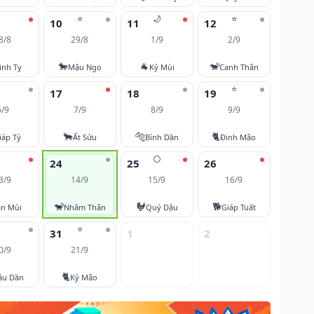
⭐
🌙
⭐
10
11
12
8/8
29/8
1/9
2/9
🐎
🐐
🐒
inh Tỵ
Mậu Ngọ
Kỷ Mùi
Canh Thân
⭐
17
18
19
6/9
7/9
8/9
9/9
🐂
🐅
🐈
iáp Tý
Ất Sửu
Bính Dần
Đinh Mão
🌕
24
25
26
3/9
14/9
15/9
16/9
🐒
🐓
🐕
ân Mùi
Nhâm Thân
Quý Dậu
Giáp Tuất
⭐
31
1
2
0/9
21/9
🐈
ậu Dần
Kỷ Mão