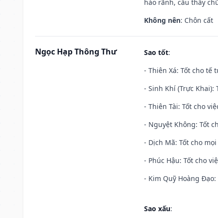
hào rãnh, cầu thầy chữ
Không nên
: Chôn cất
Ngọc Hạp Thông Thư
Sao tốt
:
- Thiên Xá: Tốt cho tế 
- Sinh Khí (Trực Khai):
- Thiên Tài: Tốt cho vi
- Nguyệt Không: Tốt c
- Dịch Mã: Tốt cho mọi 
- Phúc Hậu: Tốt cho việ
- Kim Quỹ Hoàng Đạo: T
Sao xấu
: