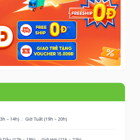
13h – 14h)
;
Giờ Tuất (19h – 20h)
ờ Dậu (17h – 18h)
;
Giờ Hợi (21h – 22h)