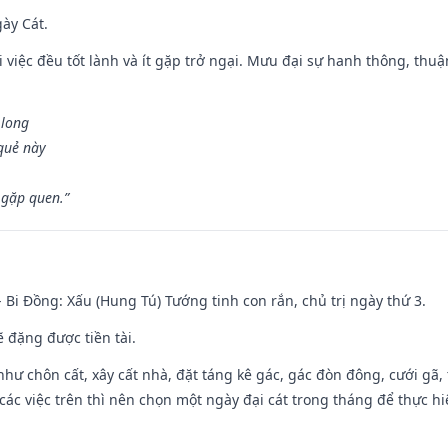
gày Cát.
 việc đều tốt lành và ít gặp trở ngại. Mưu đại sự hanh thông, thuậ
 long
 quẻ này
 gặp quen.”
- Bi Đồng: Xấu (Hung Tú) Tướng tinh con rắn, chủ trị ngày thứ 3.
ẽ đặng được tiền tài.
như chôn cất, xây cất nhà, đặt táng kê gác, gác đòn đông, cưới gã, t
ác việc trên thì nên chọn một ngày đại cát trong tháng để thực hi