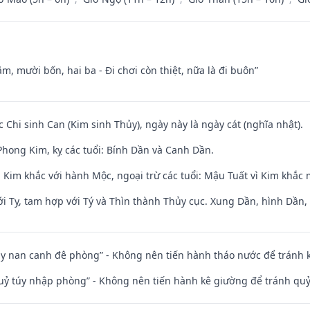
m, mười bốn, hai ba - Đi chơi còn thiệt, nữa là đi buôn”
c Chi sinh Can (Kim sinh Thủy), ngày này là ngày cát (nghĩa nhật).
hong Kim, kỵ các tuổi: Bính Dần và Canh Dần.
 Kim khắc với hành Mộc, ngoại trừ các tuổi: Mậu Tuất vì Kim khắc 
i Tỵ, tam hợp với Tý và Thìn thành Thủy cục. Xung Dần, hình Dần, h
ủy nan canh đê phòng” - Không nên tiến hành tháo nước để tránh
quỷ túy nhập phòng” - Không nên tiến hành kê giường để tránh q