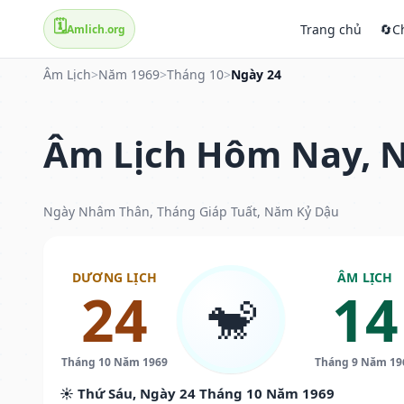
🗓️
Trang chủ
🔄
C
Amlich.org
Âm Lịch
>
Năm 1969
>
Tháng 10
>
Ngày 24
Âm Lịch Hôm Nay, N
Ngày Nhâm Thân, Tháng Giáp Tuất, Năm Kỷ Dậu
DƯƠNG LỊCH
ÂM LỊCH
24
14
🐒
Tháng 10 Năm 1969
Tháng 9 Năm 19
☀️ Thứ Sáu, Ngày 24 Tháng 10 Năm 1969