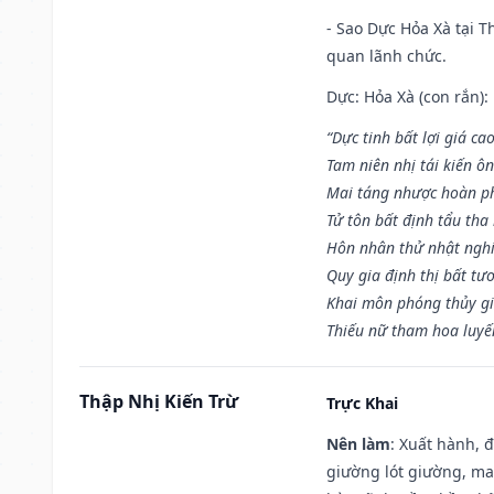
- Sao Dực Hỏa Xà tại Th
quan lãnh chức.
Dực: Hỏa Xà (con rắn):
“Dực tinh bất lợi giá ca
Tam niên nhị tái kiến ô
Mai táng nhược hoàn p
Tử tôn bất định tẩu tha
Hôn nhân thử nhật nghi 
Quy gia định thị bất tư
Khai môn phóng thủy gi
Thiếu nữ tham hoa luyế
Thập Nhị Kiến Trừ
Trực Khai
Nên làm
: Xuất hành, 
giường lót giường, may