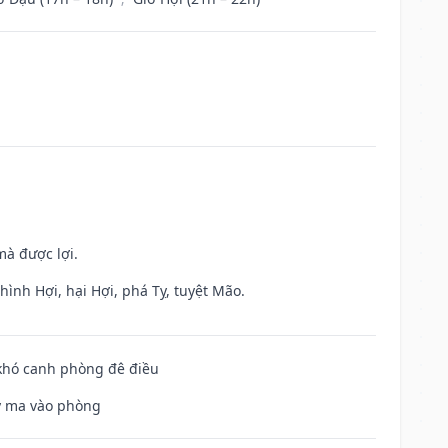
mà được lợi.
ình Hợi, hại Hợi, phá Tỵ, tuyệt Mão.
 khó canh phòng đê điều
uỷ ma vào phòng