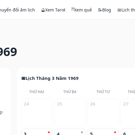
🃏
huyển đổi âm lịch
🔮
Xem Tarot
Xem quẻ
📝
Blog
📅
Lịch t
969
Lịch Tháng 3 Năm 1969
THỨ HAI
THỨ BA
THỨ TƯ
THỨ
24
25
26
27
ếp
3
4
5
6