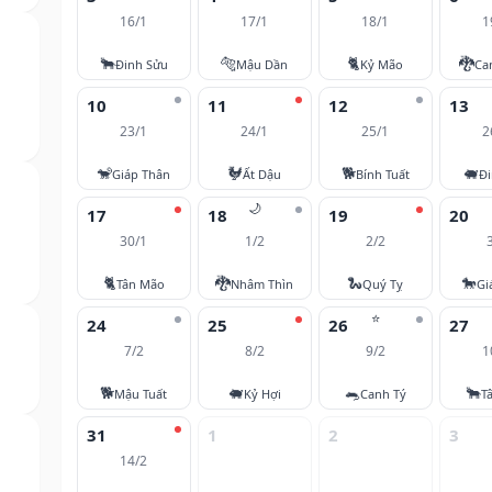
16/1
17/1
18/1
1
🐂
🐅
🐈
🐉
Đinh Sửu
Mậu Dần
Kỷ Mão
Ca
10
11
12
13
23/1
24/1
25/1
2
🐒
🐓
🐕
🐖
Giáp Thân
Ất Dậu
Bính Tuất
Đi
🌙
17
18
19
20
30/1
1/2
2/2
🐈
🐉
🐍
🐎
Tân Mão
Nhâm Thìn
Quý Tỵ
Gi
⭐
24
25
26
27
7/2
8/2
9/2
1
🐕
🐖
🐀
🐂
Mậu Tuất
Kỷ Hợi
Canh Tý
T
31
1
2
3
14/2