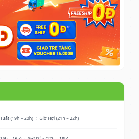
 Tuất (19h – 20h)
;
Giờ Hợi (21h – 22h)
(15h – 16h)
;
Giờ Dậu (17h – 18h)