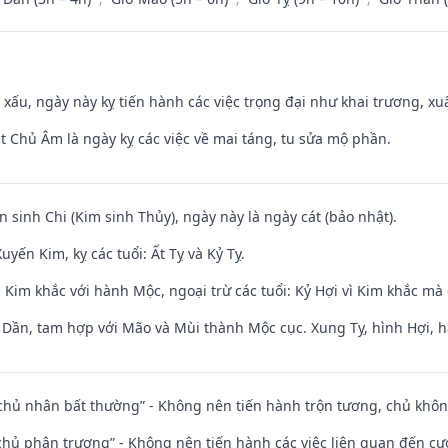
y xấu, ngày này kỵ tiến hành các việc trọng đại như khai trương, xuấ
t Chủ Âm là ngày kỵ các việc về mai táng, tu sửa mộ phần.
n sinh Chi (Kim sinh Thủy), ngày này là ngày cát (bảo nhật).
yến Kim, kỵ các tuổi: Ất Tỵ và Kỷ Tỵ.
Kim khắc với hành Mộc, ngoại trừ các tuổi: Kỷ Hợi vì Kim khắc mà 
i Dần, tam hợp với Mão và Mùi thành Mộc cục. Xung Tỵ, hình Hợi, h
 chủ nhân bất thường” - Không nên tiến hành trộn tương, chủ kh
t chủ phân trương” - Không nên tiến hành các việc liên quan đến cướ