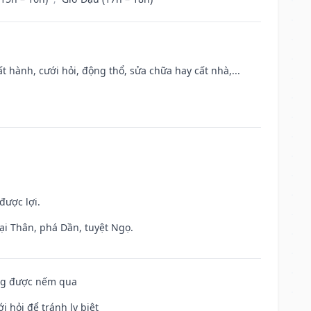
t hành, cưới hỏi, động thổ, sửa chữa hay cất nhà,...
được lợi.
ại Thân, phá Dần, tuyệt Ngọ.
ông được nếm qua
i hỏi để tránh ly biệt