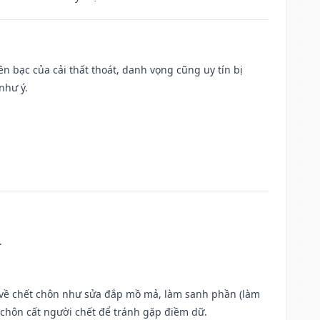
Tiền bạc của cải thất thoát, danh vọng cũng uy tín bị
như ý.
.
ộc về chết chôn như sửa đắp mồ mả, làm sanh phần (làm
chôn cất người chết để tránh gặp điềm dữ.