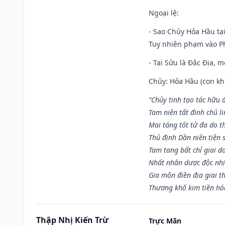
Ngoại lệ
:
- Sao Chủy Hỏa Hầu tại
Tuy nhiên phạm vào Ph
- Tại Sửu là Đắc Địa, 
Chủy: Hỏa Hầu (con khỉ
“Chủy tinh tạo tác hữu 
Tam niên tất đinh chủ li
Mai táng tốt tử đa do t
Thủ định Dần niên tiện 
Tam tang bất chỉ giai d
Nhất nhân dược độc nhị
Gia môn điền địa giai t
Thương khố kim tiền hóa
Thập Nhị Kiến Trừ
Trực Mãn