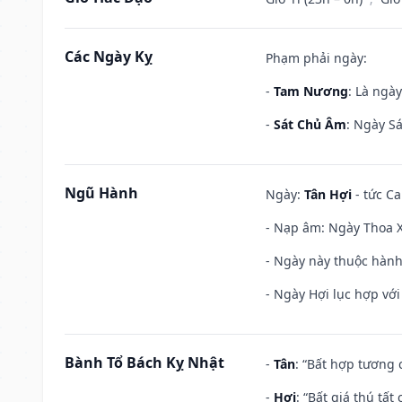
Các Ngày Kỵ
Phạm phải ngày:
-
Tam Nương
: Là ngà
-
Sát Chủ Âm
: Ngày Sá
Ngũ Hành
Ngày:
Tân Hợi
- tức Ca
- Nạp âm: Ngày Thoa Xu
- Ngày này thuộc hành 
- Ngày Hợi lục hợp vớ
Bành Tổ Bách Kỵ Nhật
-
Tân
: “Bất hợp tương
-
Hợi
: “Bất giá thú tấ