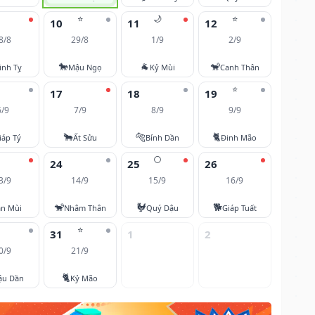
⭐
🌙
⭐
10
11
12
8/8
29/8
1/9
2/9
🐎
🐐
🐒
inh Tỵ
Mậu Ngọ
Kỷ Mùi
Canh Thân
⭐
17
18
19
6/9
7/9
8/9
9/9
🐂
🐅
🐈
iáp Tý
Ất Sửu
Bính Dần
Đinh Mão
🌕
24
25
26
3/9
14/9
15/9
16/9
🐒
🐓
🐕
ân Mùi
Nhâm Thân
Quý Dậu
Giáp Tuất
⭐
31
1
2
0/9
21/9
🐈
ậu Dần
Kỷ Mão