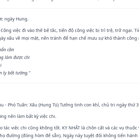
ức ngày Hung.
Công việc đi vào thế bế tắc, tiến độ công việc bị trì trệ, trở ngại. 
ày xấu về mọi mặt, nên tránh để hạn chế mưu sự khó thành công 
hẩn cần
ng làm được chi
i
 ly bất tường.”
u - Phó Tuấn: Xấu (Hung Tú) Tướng tinh con khỉ, chủ trị ngày thứ 3
ng nên làm bất kỳ việc chi.
ạo tác việc chi cũng không tốt. KỴ NHẤT là chôn cất và các vụ thu
họ đường (đóng hòm để sẵn). Ngày này tuyệt đối không tiến hành 