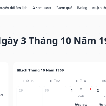
🃏
huyển đổi âm lịch
🔮
Xem Tarot
Xem quẻ
📝
Blog
📅
Lịch t
gày 3 Tháng 10 Năm 1
Lịch Tháng 10 Năm 1969
THỨ HAI
THỨ BA
THỨ TƯ
THỨ
⭐
29
30
1
2
69
20/8
2
🐓
🐕
Kỷ Dậu
Ca