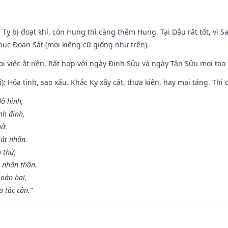
 Tỵ bị đoạt khí, còn Hung thì càng thêm Hung. Tại Dậu rất tốt, vì
ục Đoạn Sát (mọi kiêng cữ giống như trên).
mọi việc ắt nên. Rất hợp với ngày Đinh Sửu và ngày Tân Sửu mọi tạo
): Hỏa tinh, sao xấu. Khắc Kỵ xây cất, thưa kiện, hay mai táng. Thi 
đồ hình,
nh đinh,
hử,
sát nhân.
o thử,
 nhân thân.
hoán bại,
 tác cần.”