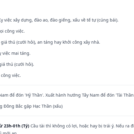
ỵ việc xây dựng, đào ao, đào giếng, xấu về tế tự (cúng bái).
ọi công việc.
 giá thú (cưới hỏi), an táng hay khởi công xây nhà.
 việc mai táng.
iá thú (cưới hỏi).
 công việc.
am để đón 'Hỷ Thần'. Xuất hành hướng Tây Nam để đón 'Tài Thần'
g Đông Bắc gặp Hạc Thần (xấu)
ừ 23h-01h (Tý)
Cầu tài thì không có lợi, hoặc hay bị trái ý. Nếu ra 
ì mới an.