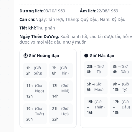
Dương lịch:
03/10/1969
Âm lịch:
22/08/1969
Can chi:
Ngày: Tân Hợi, Tháng: Quý Dậu, Năm: Kỷ Dậu
Tiết khí:
Thu phân
Ngày Thiên Dương:
Xuất hành tốt, cầu tài được tài, hỏi 
được vợ mọi việc đều như ý muốn
⏱️ Giờ Hoàng đạo
🌑 Giờ Hắc đạo
23h –
(Giờ
3h –
(Giờ
1h –
(Giờ
7h –
(Giờ
0h
Tí)
4h
Dần)
2h
Sửu)
8h
Thìn)
5h –
(Giờ
9h –
(Giờ
11h
(Giờ
13h
(Giờ
6h
Mão)
10h
Tỵ)
–
Ngọ)
–
Mùi)
12h
14h
15h
(Giờ
17h
(Giờ
–
Thân)
–
Dậu)
19h
(Giờ
21h
(Giờ
16h
18h
–
Tuất)
–
Hợi)
20h
22h