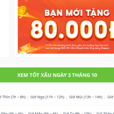
XEM TỐT XẤU NGÀY 3 THÁNG 10
ờ Thìn (7h – 8h)
;
Giờ Ngọ (11h – 12h)
;
Giờ Mùi (13h – 14h)
;
Giờ
 Dần (3h – 4h)
;
Giờ Mão (5h – 6h)
;
Giờ Tỵ (9h – 10h)
;
Giờ Thân 