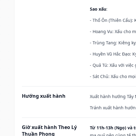
Sao xấu
:
- Thổ Ôn (Thiên Cẩu): K
- Hoang Vu: Xấu cho m
- Trùng Tang: Kiêng kỵ
- Huyền Vũ Hắc Đạo: Kỵ
- Quả Tú: Xấu với việc g
- Sát Chủ: Xấu cho mọi
Hướng xuất hành
Xuất hành hướng Tây N
Tránh xuất hành hướn
Giờ xuất hành Theo Lý
Từ 11h-13h (Ngọ) và t
Thuần Phong
ma quỷ nên cúng tế th