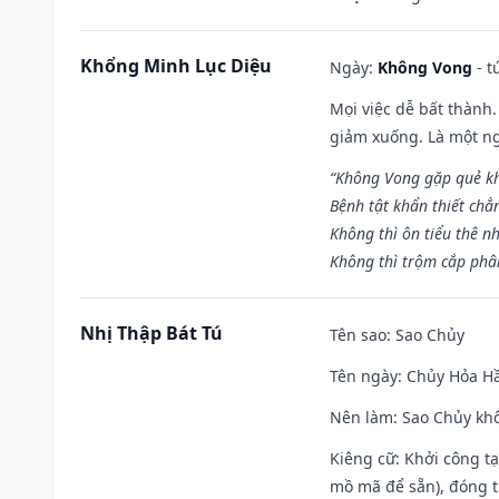
Khổng Minh Lục Diệu
Ngày:
Không Vong
- t
Mọi việc dễ bất thành. 
giảm xuống. Là một ng
“Không Vong gặp quẻ k
Bệnh tật khẩn thiết chẳ
Không thì ôn tiểu thê nh
Không thì trộm cắp phân
Nhị Thập Bát Tú
Tên sao
: Sao Chủy
Tên ngày
: Chủy Hỏa Hầ
Nên làm
: Sao Chủy khô
Kiêng cữ
: Khởi công t
mồ mã để sẵn), đóng t