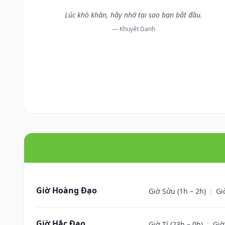
Lúc khó khăn, hãy nhớ tại sao bạn bắt đầu.
— Khuyết Danh
Giờ Hoàng Đạo
Giờ Sửu (1h – 2h)
;
Gi
Giờ Hắc Đạo
Giờ Tí (23h – 0h)
;
Giờ