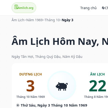
🗓️
Trang chủ
🔄
C
Amlich.org
Âm Lịch
>
Năm 1969
>
Tháng 10
>
Ngày 3
Âm Lịch Hôm Nay, N
Ngày Tân Hợi, Tháng Quý Dậu, Năm Kỷ Dậu
DƯƠNG LỊCH
ÂM LỊCH
3
22
🐖
Tháng 10 Năm 1969
Tháng 8 Năm 19
☀️ Thứ Sáu, Ngày 3 Tháng 10 Năm 1969