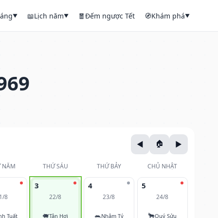
háng
📖
Lịch năm
🧧
Đếm ngược Tết
🧭
Khám phá
▼
▼
▼
969
 NĂM
THỨ SÁU
THỨ BẢY
CHỦ NHẬT
3
4
5
1/8
22/8
23/8
24/8
🐖
🐀
🐂
nh Tuất
Tân Hợi
Nhâm Tý
Quý Sửu