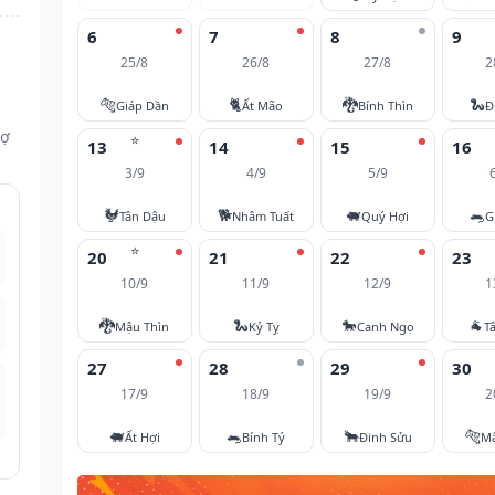
6
7
8
9
25/8
26/8
27/8
2
🐅
🐈
🐉
🐍
Giáp Dần
Ất Mão
Bính Thìn
Đ
vợ
⭐
13
14
15
16
3/9
4/9
5/9
🐓
🐕
🐖
🐀
Tân Dậu
Nhâm Tuất
Quý Hợi
G
⭐
20
21
22
23
10/9
11/9
12/9
1
🐉
🐍
🐎
🐐
Mậu Thìn
Kỷ Tỵ
Canh Ngọ
T
27
28
29
30
17/9
18/9
19/9
2
🐖
🐀
🐂
🐅
Ất Hợi
Bính Tý
Đinh Sửu
M