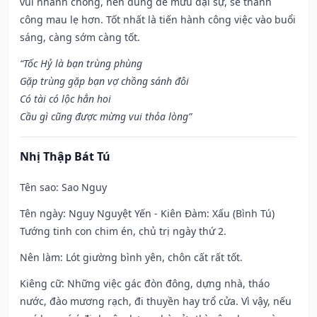
vui nhanh chóng, nên dùng để mưu đại sự, sẽ thành
công mau lẹ hơn. Tốt nhất là tiến hành công việc vào buổi
sáng, càng sớm càng tốt.
“Tốc Hỷ là bạn trùng phùng
Gặp trùng gặp bạn vợ chồng sánh đôi
Có tài có lộc hẳn hoi
Cầu gì cũng được mừng vui thỏa lòng”
Nhị Thập Bát Tú
Tên sao
: Sao Nguy
Tên ngày
: Nguy Nguyệt Yến - Kiên Đàm: Xấu (Bình Tú)
Tướng tinh con chim én, chủ trị ngày thứ 2.
Nên làm
: Lót giường bình yên, chôn cất rất tốt.
Kiêng cữ
: Những việc gác đòn đông, dựng nhà, tháo
nước, đào mương rạch, đi thuyền hay trổ cửa. Vì vậy, nếu