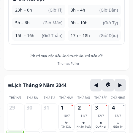
23h – 0h
(Giờ Tí)
3h – 4h
(Giờ Dần)
5h – 6h
(Giờ Mão)
9h – 10h
(Giờ Tỵ)
15h – 16h
(Giờ Thân)
17h – 18h
(Giờ Dậu)
Tất cả mọi việc đều khó trước khi trở nên dễ.
— Thomas Fuller
Lịch Tháng 9 Năm 2044
THỨ HAI
THỨ BA
THỨ TƯ
THỨ NĂM
THỨ SÁU
THỨ BẢY
CHỦ NHẬT
29
30
31
1
2
3
4
10/7
11/7
12/7
13/7
🐓
🐕
🐖
🐀
Tân Dậu
Nhâm Tuất
Quý Hợi
Giáp Tý