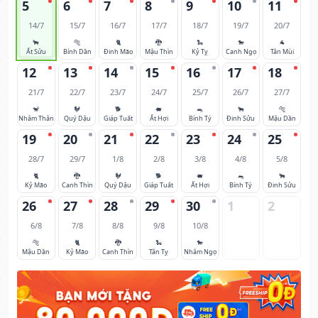
5
6
7
8
9
10
11
14/7
15/7
16/7
17/7
18/7
19/7
20/7
🐂
🐅
🐈
🐉
🐍
🐎
🐐
Ất Sửu
Bính Dần
Đinh Mão
Mậu Thìn
Kỷ Tỵ
Canh Ngọ
Tân Mùi
12
13
14
15
16
17
18
21/7
22/7
23/7
24/7
25/7
26/7
27/7
🐒
🐓
🐕
🐖
🐀
🐂
🐅
Nhâm Thân
Quý Dậu
Giáp Tuất
Ất Hợi
Bính Tý
Đinh Sửu
Mậu Dần
19
20
21
22
23
24
25
28/7
29/7
1/8
2/8
3/8
4/8
5/8
🐈
🐉
🐓
🐕
🐖
🐀
🐂
Kỷ Mão
Canh Thìn
Quý Dậu
Giáp Tuất
Ất Hợi
Bính Tý
Đinh Sửu
26
27
28
29
30
1
2
6/8
7/8
8/8
9/8
10/8
🐅
🐈
🐉
🐍
🐎
Mậu Dần
Kỷ Mão
Canh Thìn
Tân Tỵ
Nhâm Ngọ