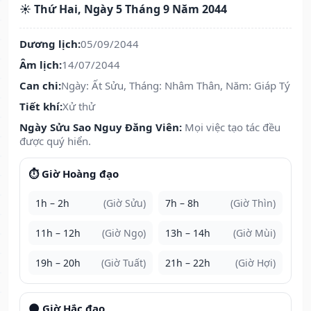
☀️ Thứ Hai, Ngày 5 Tháng 9 Năm 2044
Dương lịch:
05/09/2044
Âm lịch:
14/07/2044
Can chi:
Ngày: Ất Sửu, Tháng: Nhâm Thân, Năm: Giáp Tý
Tiết khí:
Xử thử
Ngày Sửu Sao Nguy Đăng Viên:
Mọi việc tạo tác đều
được quý hiển.
⏱️ Giờ Hoàng đạo
1h – 2h
(Giờ Sửu)
7h – 8h
(Giờ Thìn)
11h – 12h
(Giờ Ngọ)
13h – 14h
(Giờ Mùi)
19h – 20h
(Giờ Tuất)
21h – 22h
(Giờ Hợi)
🌑 Giờ Hắc đạo