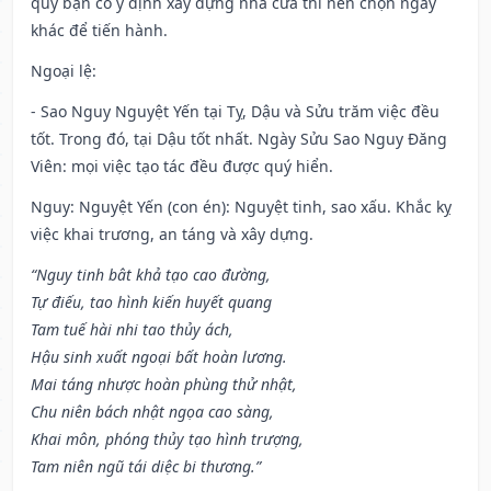
quý bạn có ý định xây dựng nhà cửa thì nên chọn ngày
khác để tiến hành.
Ngoại lệ
:
- Sao Nguy Nguyệt Yến tại Tỵ, Dậu và Sửu trăm việc đều
tốt. Trong đó, tại Dậu tốt nhất. Ngày Sửu Sao Nguy Đăng
Viên: mọi việc tạo tác đều được quý hiển.
Nguy: Nguyệt Yến (con én): Nguyệt tinh, sao xấu. Khắc kỵ
việc khai trương, an táng và xây dựng.
“Nguy tinh bât khả tạo cao đường,
Tự điếu, tao hình kiến huyết quang
Tam tuế hài nhi tao thủy ách,
Hậu sinh xuất ngoại bất hoàn lương.
Mai táng nhược hoàn phùng thử nhật,
Chu niên bách nhật ngọa cao sàng,
Khai môn, phóng thủy tạo hình trượng,
Tam niên ngũ tái diệc bi thương.”