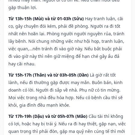
gặp thuận lợi.
Từ 13h-15h (Mùi) và từ 01-03h (Sửu)
Hay tranh luận, cãi
cọ, gây chuyện đói kém, phải đề phòng. Người ra đi tốt
nhất nên hoãn lại. Phòng người người nguyền rủa, tránh
lây bệnh. Nói chung những việc như hội họp, tranh luận,
việc quan,…nên tránh đi vào giờ này. Nếu bắt buộc phải
đi vào giờ này thì nên giữ miệng để hạn ché gây ẩu đả
hay cãi nhau.
Từ 15h-17h (Thân) và từ 03h-05h (Dần)
Là giờ rất tốt
lành, nếu đi thường gặp được may mắn. Buôn bán, kinh
doanh có lời. Người đi sắp về nhà. Phụ nữ có tin mừng.
Mọi việc trong nhà đều hòa hợp. Nếu có bệnh cầu thì sẽ
khỏi, gia đình đều mạnh khỏe.
Từ 17h-19h (Dậu) và từ 05h-07h (Mão)
Cầu tài thì không
có lợi, hoặc hay bị trái ý. Nếu ra đi hay thiệt, gặp nạn, việc
quan trọng thì phải đòn, gặp ma quỷ nên cúng tế thì mới