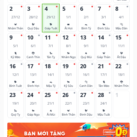
2
3
4
5
6
7
8
27/12
28/12
29/12
1/1
2/1
3/1
4/1
🐒
🐓
🐕
🐖
🐀
🐂
🐅
Nhâm Thân
Quý Dậu
Giáp Tuất
Ất Hợi
Bính Tý
Đinh Sửu
Mậu Dần
9
10
11
12
13
14
15
5/1
6/1
7/1
8/1
9/1
10/1
11/1
🐈
🐉
🐍
🐎
🐐
🐒
🐓
Kỷ Mão
Canh Thìn
Tân Tỵ
Nhâm Ngọ
Quý Mùi
Giáp Thân
Ất Dậu
16
17
18
19
20
21
22
12/1
13/1
14/1
15/1
16/1
17/1
18/1
🐕
🐖
🐀
🐂
🐅
🐈
🐉
Bính Tuất
Đinh Hợi
Mậu Tý
Kỷ Sửu
Canh Dần
Tân Mão
Nhâm Thìn
23
24
25
26
27
28
1
19/1
20/1
21/1
22/1
23/1
24/1
🐍
🐎
🐐
🐒
🐓
🐕
Quý Tỵ
Giáp Ngọ
Ất Mùi
Bính Thân
Đinh Dậu
Mậu Tuất