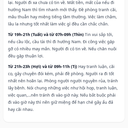
lại. Người đi xa chưa có tin về. Mất tiền, mất của nếu đi
hướng Nam thì tìm nhanh mới thấy. Đề phòng tranh cãi,
mâu thuẫn hay miệng tiếng tầm thường. Việc làm chậm,
lâu la nhưng tốt nhất làm việc gì đều cần chắc chắn.
Từ 19h-21h (Tuất) và từ 07h-09h (Thìn)
Tin vui sắp tới,
nếu cầu lộc, cầu tài thì đi hướng Nam. Đi công việc gặp
gỡ có nhiều may mắn. Người đi có tin về. Nếu chăn nuôi
đều gặp thuận lợi.
Từ 21h-23h (Hợi) và từ 09h-11h (Tị)
Hay tranh luận, cãi
cọ, gây chuyện đói kém, phải đề phòng. Người ra đi tốt
nhất nên hoãn lại. Phòng người người nguyền rủa, tránh
lây bệnh. Nói chung những việc như hội họp, tranh luận,
việc quan,…nên tránh đi vào giờ này. Nếu bắt buộc phải
đi vào giờ này thì nên giữ miệng để hạn ché gây ẩu đả
hay cãi nhau.