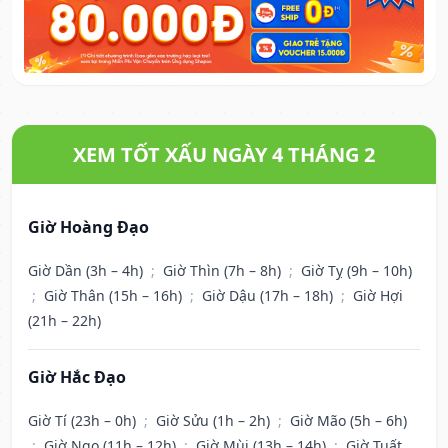
XEM TỐT XẤU NGÀY 4 THÁNG 2
Giờ Hoàng Đạo
Giờ Dần (3h – 4h)
;
Giờ Thìn (7h – 8h)
;
Giờ Tỵ (9h – 10h)
;
Giờ Thân (15h – 16h)
;
Giờ Dậu (17h – 18h)
;
Giờ Hợi
(21h – 22h)
Giờ Hắc Đạo
Giờ Tí (23h – 0h)
;
Giờ Sửu (1h – 2h)
;
Giờ Mão (5h – 6h)
;
Giờ Ngọ (11h – 12h)
;
Giờ Mùi (13h – 14h)
;
Giờ Tuất