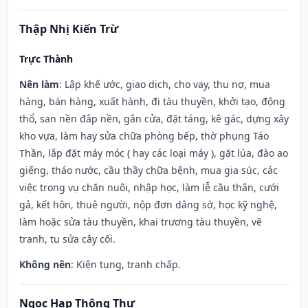
Thập Nhị Kiến Trừ
Trực Thành
Nên làm
: Lập khế ước, giao dịch, cho vay, thu nợ, mua
hàng, bán hàng, xuất hành, đi tàu thuyền, khởi tạo, động
thổ, san nền đắp nền, gắn cửa, đặt táng, kê gác, dựng xây
kho vựa, làm hay sửa chữa phòng bếp, thờ phụng Táo
Thần, lắp đặt máy móc ( hay các loại máy ), gặt lúa, đào ao
giếng, tháo nước, cầu thầy chữa bệnh, mua gia súc, các
việc trong vụ chăn nuôi, nhập học, làm lễ cầu thân, cưới
gả, kết hôn, thuê người, nộp đơn dâng sớ, học kỹ nghệ,
làm hoặc sửa tàu thuyền, khai trương tàu thuyền, vẽ
tranh, tu sửa cây cối.
Không nên
: Kiện tụng, tranh chấp.
Ngọc Hạp Thông Thư