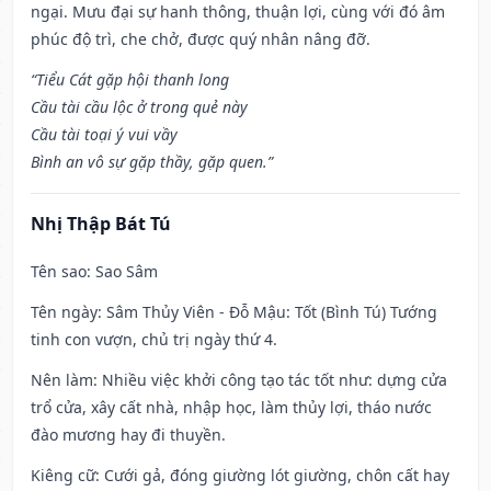
ngại. Mưu đại sự hanh thông, thuận lợi, cùng với đó âm
phúc độ trì, che chở, được quý nhân nâng đỡ.
“Tiểu Cát gặp hội thanh long
Cầu tài cầu lộc ở trong quẻ này
Cầu tài toại ý vui vầy
Bình an vô sự gặp thầy, gặp quen.”
Nhị Thập Bát Tú
Tên sao
: Sao Sâm
Tên ngày
: Sâm Thủy Viên - Đỗ Mậu: Tốt (Bình Tú) Tướng
tinh con vượn, chủ trị ngày thứ 4.
Nên làm
: Nhiều việc khởi công tạo tác tốt như: dựng cửa
trổ cửa, xây cất nhà, nhập học, làm thủy lợi, tháo nước
đào mương hay đi thuyền.
Kiêng cữ
: Cưới gả, đóng giường lót giường, chôn cất hay