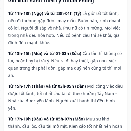
Giờ xuất hành Theo Lý Thuần Phong
Từ 11h-13h (Ngọ) và từ 23h-01h (Tý)
Là giờ rất tốt lành,
nếu đi thường gặp được may mắn. Buôn bán, kinh doanh
có lời. Người đi sắp về nhà. Phụ nữ có tin mừng. Mọi việc
trong nhà đều hòa hợp. Nếu có bệnh cầu thì sẽ khỏi, gia
đình đều mạnh khỏe.
Từ 13h-15h (Mùi) và từ 01-03h (Sửu)
Cầu tài thì không có
lợi, hoặc hay bị trái ý. Nếu ra đi hay thiệt, gặp nạn, việc
quan trọng thì phải đòn, gặp ma quỷ nên cúng tế thì mới
an.
Từ 15h-17h (Thân) và từ 03h-05h (Dần)
Mọi công việc đều
được tốt lành, tốt nhất cầu tài đi theo hướng Tây Nam –
Nhà cửa được yên lành. Người xuất hành thì đều bình
yên.
Từ 17h-19h (Dậu) và từ 05h-07h (Mão)
Mưu sự khó
thành, cầu lộc, cầu tài mờ mịt. Kiện cáo tốt nhất nên hoãn