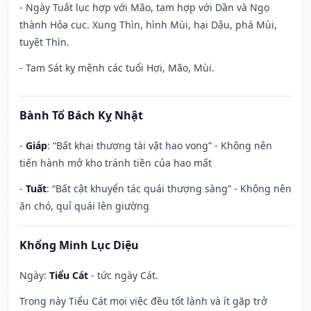
- Ngày Tuất lục hợp với Mão, tam hợp với Dần và Ngọ
thành Hỏa cục. Xung Thìn, hình Mùi, hại Dậu, phá Mùi,
tuyệt Thìn.
- Tam Sát kỵ mệnh các tuổi Hợi, Mão, Mùi.
Bành Tổ Bách Kỵ Nhật
-
Giáp
: “Bất khai thương tài vật hao vong” - Không nên
tiến hành mở kho tránh tiền của hao mất
-
Tuất
: “Bất cật khuyển tác quái thượng sàng” - Không nên
ăn chó, quỉ quái lên giường
Khổng Minh Lục Diệu
Ngày:
Tiểu Cát
- tức ngày Cát.
Trong này Tiểu Cát mọi việc đều tốt lành và ít gặp trở