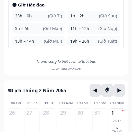
🌑 Giờ Hắc đạo
23h – 0h
(Giờ Tí)
1h – 2h
(Giờ Sửu)
5h – 6h
(Giờ Mão)
11h – 12h
(Giờ Ngọ)
13h – 14h
(Giờ Mùi)
19h – 20h
(Giờ Tuất)
Thành công là biết cách từ thất bại.
— William Whewell
Lịch Tháng 2 Năm 2065
THỨ HAI
THỨ BA
THỨ TƯ
THỨ NĂM
THỨ SÁU
THỨ BẢY
CHỦ NHẬT
26
27
28
29
30
31
1
26/12
🐐
Tân Mùi