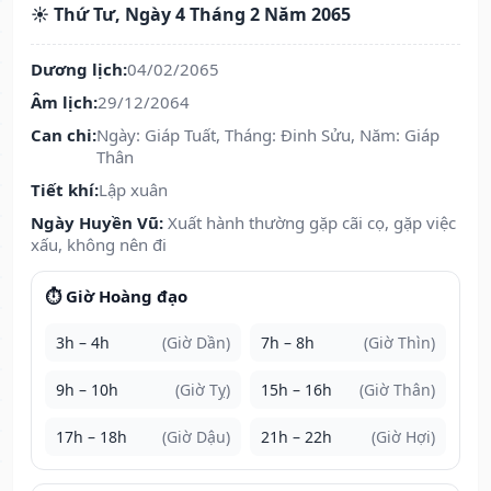
☀️ Thứ Tư, Ngày 4 Tháng 2 Năm 2065
Dương lịch:
04/02/2065
Âm lịch:
29/12/2064
Can chi:
Ngày: Giáp Tuất, Tháng: Đinh Sửu, Năm: Giáp
Thân
Tiết khí:
Lập xuân
Ngày Huyền Vũ:
Xuất hành thường gặp cãi cọ, gặp việc
xấu, không nên đi
⏱️ Giờ Hoàng đạo
3h – 4h
(Giờ Dần)
7h – 8h
(Giờ Thìn)
9h – 10h
(Giờ Tỵ)
15h – 16h
(Giờ Thân)
17h – 18h
(Giờ Dậu)
21h – 22h
(Giờ Hợi)