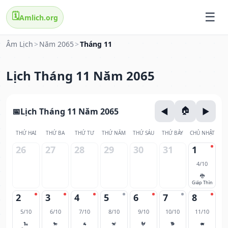
🗓️
Amlich.org
Âm Lịch
>
Năm 2065
>
Tháng 11
Lịch Tháng 11 Năm 2065
Lịch Tháng 11 Năm 2065
THỨ HAI
THỨ BA
THỨ TƯ
THỨ NĂM
THỨ SÁU
THỨ BẢY
CHỦ NHẬT
26
27
28
29
30
31
1
4/10
🐉
Giáp Thìn
2
3
4
5
6
7
8
5/10
6/10
7/10
8/10
9/10
10/10
11/10
🐍
🐎
🐐
🐒
🐓
🐕
🐖