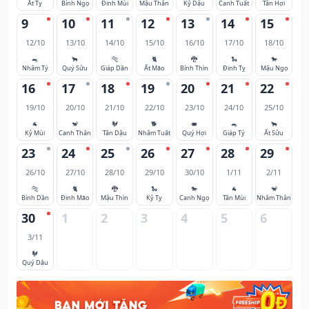
Ất Tỵ
Bính Ngọ
Đinh Mùi
Mậu Thân
Kỷ Dậu
Canh Tuất
Tân Hợi
9
10
11
12
13
14
15
12/10
13/10
14/10
15/10
16/10
17/10
18/10
🐀
🐂
🐅
🐈
🐉
🐍
🐎
Nhâm Tý
Quý Sửu
Giáp Dần
Ất Mão
Bính Thìn
Đinh Tỵ
Mậu Ngọ
16
17
18
19
20
21
22
19/10
20/10
21/10
22/10
23/10
24/10
25/10
🐐
🐒
🐓
🐕
🐖
🐀
🐂
Kỷ Mùi
Canh Thân
Tân Dậu
Nhâm Tuất
Quý Hợi
Giáp Tý
Ất Sửu
23
24
25
26
27
28
29
26/10
27/10
28/10
29/10
30/10
1/11
2/11
🐅
🐈
🐉
🐍
🐎
🐐
🐒
Bính Dần
Đinh Mão
Mậu Thìn
Kỷ Tỵ
Canh Ngọ
Tân Mùi
Nhâm Thân
30
1
2
3
4
5
6
3/11
🐓
Quý Dậu