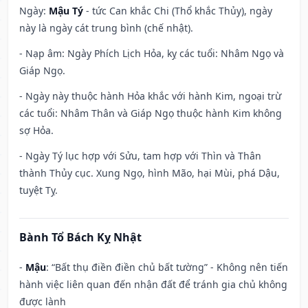
Ngày:
Mậu Tý
- tức Can khắc Chi (Thổ khắc Thủy), ngày
này là ngày cát trung bình (chế nhật).
- Nạp âm: Ngày Phích Lịch Hỏa, kỵ các tuổi: Nhâm Ngọ và
Giáp Ngọ.
- Ngày này thuộc hành Hỏa khắc với hành Kim, ngoại trừ
các tuổi: Nhâm Thân và Giáp Ngọ thuộc hành Kim không
sợ Hỏa.
- Ngày Tý lục hợp với Sửu, tam hợp với Thìn và Thân
thành Thủy cục. Xung Ngọ, hình Mão, hại Mùi, phá Dậu,
tuyệt Tỵ.
Bành Tổ Bách Kỵ Nhật
-
Mậu
: “Bất thụ điền điền chủ bất tường” - Không nên tiến
hành việc liên quan đến nhận đất để tránh gia chủ không
được lành