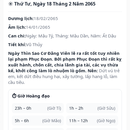
☀️ Thứ Tư, Ngày 18 Tháng 2 Năm 2065
Dương lịch:
18/02/2065
Âm lịch:
14/01/2065
Can chi:
Ngày: Mậu Tý, Tháng: Mậu Dần, Năm: Ất Dậu
Tiết khí:
Vũ Thủy
Ngày Thìn Sao Cơ Đăng Viên lẽ ra rất tốt tuy nhiên
lại phạm Phục Đoạn. Bởi phạm Phục Đoạn thì rất kỵ
xuất hành, chôn cất, chia lãnh gia tài, các vụ thừa
kế, khởi công làm lò nhuộm lò gốm. Nên:
Dứt vú trẻ
em, kết dứt điều hung hại, xây tường, lấp hang lỗ, làm
cầu tiêu.
⏱️ Giờ Hoàng đạo
23h – 0h
(Giờ Tí)
1h – 2h
(Giờ Sửu)
5h – 6h
(Giờ Mão)
11h – 12h
(Giờ Ngọ)