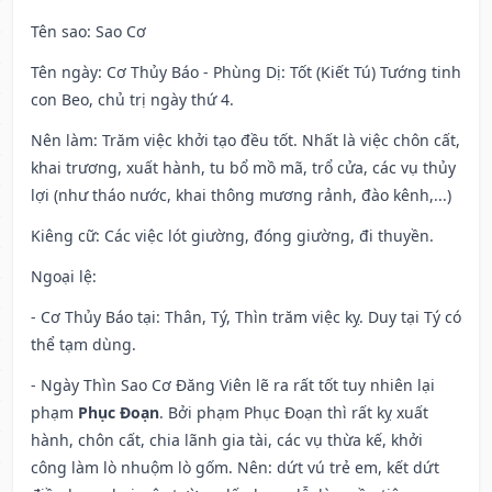
Tên sao
: Sao Cơ
Tên ngày
: Cơ Thủy Báo - Phùng Dị: Tốt (Kiết Tú) Tướng tinh
con Beo, chủ trị ngày thứ 4.
Nên làm
: Trăm việc khởi tạo đều tốt. Nhất là việc chôn cất,
khai trương, xuất hành, tu bổ mồ mã, trổ cửa, các vụ thủy
lợi (như tháo nước, khai thông mương rảnh, đào kênh,...)
Kiêng cữ
: Các việc lót giường, đóng giường, đi thuyền.
Ngoại lệ
:
- Cơ Thủy Báo tại: Thân, Tý, Thìn trăm việc kỵ. Duy tại Tý có
thể tạm dùng.
- Ngày Thìn Sao Cơ Đăng Viên lẽ ra rất tốt tuy nhiên lại
phạm
Phục Đoạn
. Bởi phạm Phục Đoạn thì rất kỵ xuất
hành, chôn cất, chia lãnh gia tài, các vụ thừa kế, khởi
công làm lò nhuộm lò gốm. Nên: dứt vú trẻ em, kết dứt