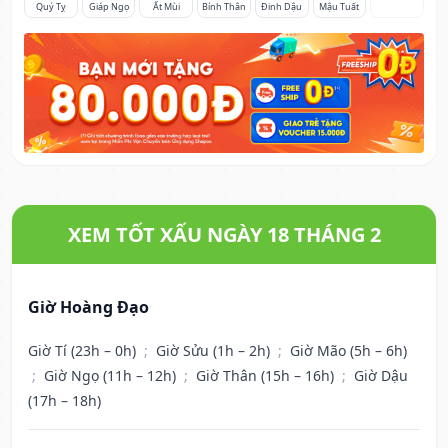
Quý Tỵ
Giáp Ngọ
Ất Mùi
Bính Thân
Đinh Dậu
Mậu Tuất
XEM TỐT XẤU NGÀY 18 THÁNG 2
Giờ Hoàng Đạo
Giờ Tí (23h – 0h)
;
Giờ Sửu (1h – 2h)
;
Giờ Mão (5h – 6h)
;
Giờ Ngọ (11h – 12h)
;
Giờ Thân (15h – 16h)
;
Giờ Dậu
(17h – 18h)