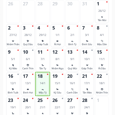
26
27
28
29
30
31
1
26/12
🐐
Tân Mùi
2
3
4
5
6
7
8
27/12
28/12
29/12
1/1
2/1
3/1
4/1
🐒
🐓
🐕
🐖
🐀
🐂
🐅
Nhâm Thân
Quý Dậu
Giáp Tuất
Ất Hợi
Bính Tý
Đinh Sửu
Mậu Dần
9
10
11
12
13
14
15
5/1
6/1
7/1
8/1
9/1
10/1
11/1
🐈
🐉
🐍
🐎
🐐
🐒
🐓
Kỷ Mão
Canh Thìn
Tân Tỵ
Nhâm Ngọ
Quý Mùi
Giáp Thân
Ất Dậu
16
17
18
19
20
21
22
12/1
13/1
14/1
15/1
16/1
17/1
18/1
🐕
🐖
🐀
🐂
🐅
🐈
🐉
Bính Tuất
Đinh Hợi
Mậu Tý
Kỷ Sửu
Canh Dần
Tân Mão
Nhâm Thìn
23
24
25
26
27
28
1
19/1
20/1
21/1
22/1
23/1
24/1
🐍
🐎
🐐
🐒
🐓
🐕