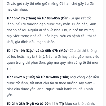
đi vào giờ này thì nên giữ miệng để hạn ché gây ẩu đả
hay cãi nhau.
Từ 15h-17h (Thân) và từ 03h-05h (Dần)
Là giờ rất tốt
lành, nếu đi thường gặp được may mắn. Buôn bán, kinh
doanh có lời. Người đi sắp về nhà. Phụ nữ có tin mừng.
Mọi việc trong nhà đều hòa hợp. Nếu có bệnh cầu thì sẽ
khỏi, gia đình đều mạnh khỏe.
Từ 17h-19h (Dậu) và từ 05h-07h (Mão)
Cầu tài thì không
có lợi, hoặc hay bị trái ý. Nếu ra đi hay thiệt, gặp nạn, việc
quan trọng thì phải đòn, gặp ma quỷ nên cúng tế thì mới
an.
Từ 19h-21h (Tuất) và từ 07h-09h (Thìn)
Mọi công việc đều
được tốt lành, tốt nhất cầu tài đi theo hướng Tây Nam –
Nhà cửa được yên lành. Người xuất hành thì đều bình
yên.
Từ 21h-23h (Hợi) và từ 09h-11h (Tị)
Mưu sự khó thành,