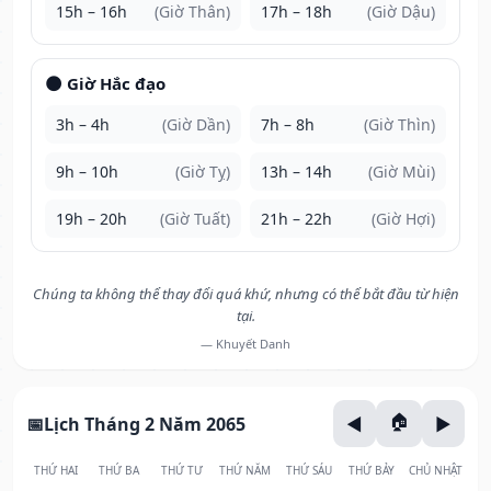
15h – 16h
(Giờ Thân)
17h – 18h
(Giờ Dậu)
🌑 Giờ Hắc đạo
3h – 4h
(Giờ Dần)
7h – 8h
(Giờ Thìn)
9h – 10h
(Giờ Tỵ)
13h – 14h
(Giờ Mùi)
19h – 20h
(Giờ Tuất)
21h – 22h
(Giờ Hợi)
Chúng ta không thể thay đổi quá khứ, nhưng có thể bắt đầu từ hiện
tại.
— Khuyết Danh
Lịch Tháng 2 Năm 2065
THỨ HAI
THỨ BA
THỨ TƯ
THỨ NĂM
THỨ SÁU
THỨ BẢY
CHỦ NHẬT