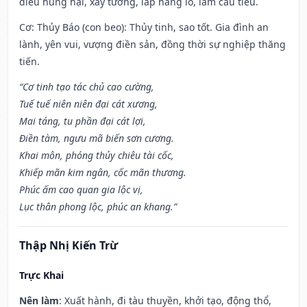
điều hung hại, xây tường, lấp hang lỗ, làm cầu tiêu.
Cơ: Thủy Báo (con beo): Thủy tinh, sao tốt. Gia đình an
lành, yên vui, vượng điền sản, đồng thời sự nghiệp thăng
tiến.
“Cơ tinh tạo tác chủ cao cường,
Tuế tuế niên niên đại cát xương,
Mai táng, tu phần đại cát lợi,
Điền tàm, ngưu mã biến sơn cương.
Khai môn, phóng thủy chiêu tài cốc,
Khiếp mãn kim ngân, cốc mãn thương.
Phúc ấm cao quan gia lộc vị,
Lục thân phong lộc, phúc an khang.”
Thập Nhị Kiến Trừ
Trực Khai
Nên làm
: Xuất hành, đi tàu thuyền, khởi tạo, động thổ,