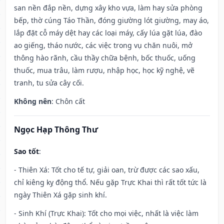
san nền đắp nền, dựng xây kho vựa, làm hay sửa phòng
bếp, thờ cúng Táo Thần, đóng giường lót giường, may áo,
lắp đặt cỗ máy dệt hay các loại máy, cấy lúa gặt lúa, đào
ao giếng, tháo nước, các việc trong vụ chăn nuôi, mở
thông hào rãnh, cầu thầy chữa bệnh, bốc thuốc, uống
thuốc, mua trâu, làm rượu, nhập học, học kỹ nghệ, vẽ
tranh, tu sửa cây cối.
Không nên
: Chôn cất
Ngọc Hạp Thông Thư
Sao tốt
:
- Thiên Xá: Tốt cho tế tự, giải oan, trừ được các sao xấu,
chỉ kiêng kỵ động thổ. Nếu gặp Trực Khai thì rất tốt tức là
ngày Thiên Xá gặp sinh khí.
- Sinh Khí (Trực Khai): Tốt cho mọi việc, nhất là việc làm