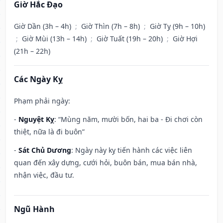
Giờ Hắc Đạo
Giờ Dần (3h – 4h)
;
Giờ Thìn (7h – 8h)
;
Giờ Tỵ (9h – 10h)
;
Giờ Mùi (13h – 14h)
;
Giờ Tuất (19h – 20h)
;
Giờ Hợi
(21h – 22h)
Các Ngày Kỵ
Phạm phải ngày:
-
Nguyệt Kỵ
: “Mùng năm, mười bốn, hai ba - Đi chơi còn
thiệt, nữa là đi buôn”
-
Sát Chủ Dương
: Ngày này kỵ tiến hành các việc liên
quan đến xây dựng, cưới hỏi, buôn bán, mua bán nhà,
nhận việc, đầu tư.
Ngũ Hành