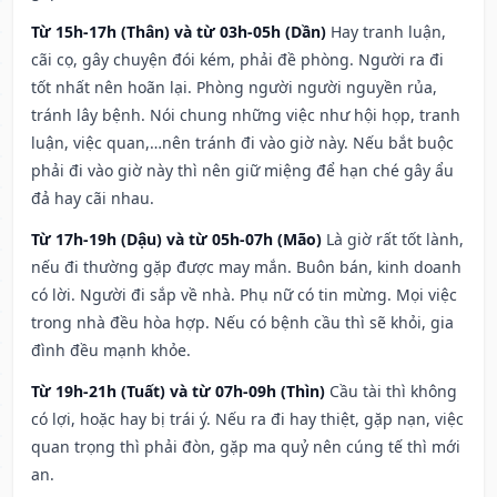
Từ 15h-17h (Thân) và từ 03h-05h (Dần)
Hay tranh luận,
cãi cọ, gây chuyện đói kém, phải đề phòng. Người ra đi
tốt nhất nên hoãn lại. Phòng người người nguyền rủa,
tránh lây bệnh. Nói chung những việc như hội họp, tranh
luận, việc quan,…nên tránh đi vào giờ này. Nếu bắt buộc
phải đi vào giờ này thì nên giữ miệng để hạn ché gây ẩu
đả hay cãi nhau.
Từ 17h-19h (Dậu) và từ 05h-07h (Mão)
Là giờ rất tốt lành,
nếu đi thường gặp được may mắn. Buôn bán, kinh doanh
có lời. Người đi sắp về nhà. Phụ nữ có tin mừng. Mọi việc
trong nhà đều hòa hợp. Nếu có bệnh cầu thì sẽ khỏi, gia
đình đều mạnh khỏe.
Từ 19h-21h (Tuất) và từ 07h-09h (Thìn)
Cầu tài thì không
có lợi, hoặc hay bị trái ý. Nếu ra đi hay thiệt, gặp nạn, việc
quan trọng thì phải đòn, gặp ma quỷ nên cúng tế thì mới
an.