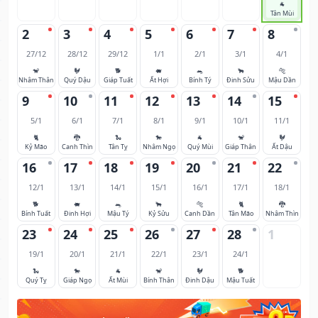
🐐
Tân Mùi
2
3
4
5
6
7
8
27/12
28/12
29/12
1/1
2/1
3/1
4/1
🐒
🐓
🐕
🐖
🐀
🐂
🐅
Nhâm Thân
Quý Dậu
Giáp Tuất
Ất Hợi
Bính Tý
Đinh Sửu
Mậu Dần
9
10
11
12
13
14
15
5/1
6/1
7/1
8/1
9/1
10/1
11/1
🐈
🐉
🐍
🐎
🐐
🐒
🐓
Kỷ Mão
Canh Thìn
Tân Tỵ
Nhâm Ngọ
Quý Mùi
Giáp Thân
Ất Dậu
16
17
18
19
20
21
22
12/1
13/1
14/1
15/1
16/1
17/1
18/1
🐕
🐖
🐀
🐂
🐅
🐈
🐉
Bính Tuất
Đinh Hợi
Mậu Tý
Kỷ Sửu
Canh Dần
Tân Mão
Nhâm Thìn
23
24
25
26
27
28
1
19/1
20/1
21/1
22/1
23/1
24/1
🐍
🐎
🐐
🐒
🐓
🐕
Quý Tỵ
Giáp Ngọ
Ất Mùi
Bính Thân
Đinh Dậu
Mậu Tuất