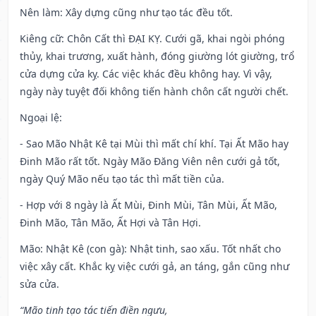
Nên làm
: Xây dựng cũng như tạo tác đều tốt.
Kiêng cữ
: Chôn Cất thì ĐẠI KỴ. Cưới gã, khai ngòi phóng
thủy, khai trương, xuất hành, đóng giường lót giường, trổ
cửa dựng cửa kỵ. Các việc khác đều không hay. Vì vậy,
ngày này tuyệt đối không tiến hành chôn cất người chết.
Ngoại lệ
:
- Sao Mão Nhật Kê tại Mùi thì mất chí khí. Tại Ất Mão hay
Đinh Mão rất tốt. Ngày Mão Đăng Viên nên cưới gả tốt,
ngày Quý Mão nếu tạo tác thì mất tiền của.
- Hợp với 8 ngày là Ất Mùi, Đinh Mùi, Tân Mùi, Ất Mão,
Đinh Mão, Tân Mão, Ất Hợi và Tân Hợi.
Mão: Nhật Kê (con gà): Nhật tinh, sao xấu. Tốt nhất cho
việc xây cất. Khắc kỵ việc cưới gả, an táng, gắn cũng như
sửa cửa.
“Mão tinh tạo tác tiến điền ngưu,