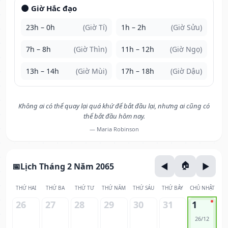
🌑 Giờ Hắc đạo
23h – 0h
(Giờ Tí)
1h – 2h
(Giờ Sửu)
7h – 8h
(Giờ Thìn)
11h – 12h
(Giờ Ngọ)
13h – 14h
(Giờ Mùi)
17h – 18h
(Giờ Dậu)
Không ai có thể quay lại quá khứ để bắt đầu lại, nhưng ai cũng có
thể bắt đầu hôm nay.
— Maria Robinson
Lịch Tháng 2 Năm 2065
THỨ HAI
THỨ BA
THỨ TƯ
THỨ NĂM
THỨ SÁU
THỨ BẢY
CHỦ NHẬT
26
27
28
29
30
31
1
26/12