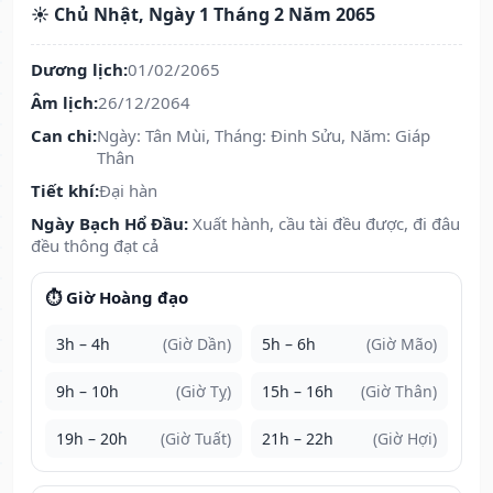
☀️ Chủ Nhật, Ngày 1 Tháng 2 Năm 2065
Dương lịch:
01/02/2065
Âm lịch:
26/12/2064
Can chi:
Ngày: Tân Mùi, Tháng: Đinh Sửu, Năm: Giáp
Thân
Tiết khí:
Đại hàn
Ngày Bạch Hổ Đầu:
Xuất hành, cầu tài đều được, đi đâu
đều thông đạt cả
⏱️ Giờ Hoàng đạo
3h – 4h
(Giờ Dần)
5h – 6h
(Giờ Mão)
9h – 10h
(Giờ Tỵ)
15h – 16h
(Giờ Thân)
19h – 20h
(Giờ Tuất)
21h – 22h
(Giờ Hợi)