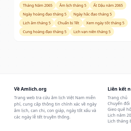
Tháng Năm 2065
Âm lịch tháng 5
Ất Dậu năm 2065
Ngày hoàng đạo tháng 5
Ngày hắc đạo tháng 5
Lịch âm tháng 5
Chuẩn bị Tết
Xem ngày tốt tháng 5
Cung hoàng đạo tháng 5
Lịch vạn niên tháng 5
Về Amlich.org
Liên kết 
Trang web tra cứu âm lịch Việt Nam miễn
Trang chủ
Chuyển đổi 
phí, cung cấp thông tin chính xác về ngày
Gieo quẻ hỏ
âm lịch, can chi, con giáp, ngày tốt xấu và
Lịch năm 2
các ngày lễ tết truyền thống.
Lịch tháng 