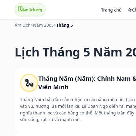
🗓️
Trang chủ
🔄
C
Amlich.org
Âm Lịch
>
Năm 2065
>
Tháng 5
Lịch Tháng 5 Năm 2
Tháng Năm (Năm): Chính Nam 
🐍
Viễn Minh
Tháng Năm bắt đầu cảm nhận rõ cái nắng mùa hè, trái 
vào vụ, hương lúa mới lan xa. Lễ Đoan Ngọ diễn ra, man
nghĩa thanh lọc và cân bằng cơ thể. Một tháng tràn đầy
sức sống, rực rỡ và mạnh mẽ.