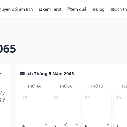
🃏
huyển đổi âm lịch
🔮
Xem Tarot
Xem quẻ
📝
Blog
📅
Lịch t
065
&
Lịch Tháng 5 Năm 2065
THỨ HAI
THỨ BA
THỨ TƯ
THỨ
cây
27
28
29
30
g ý
🌙
4
5
6
7