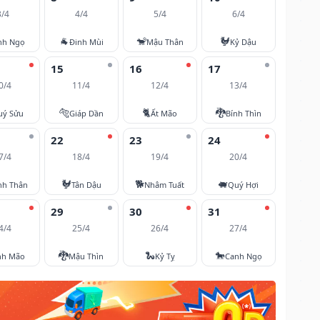
3/4
4/4
5/4
6/4
🐐
🐒
🐓
nh Ngọ
Đinh Mùi
Mậu Thân
Kỷ Dậu
15
16
17
0/4
11/4
12/4
13/4
🐅
🐈
🐉
uý Sửu
Giáp Dần
Ất Mão
Bính Thìn
22
23
24
7/4
18/4
19/4
20/4
🐓
🐕
🐖
nh Thân
Tân Dậu
Nhâm Tuất
Quý Hợi
29
30
31
4/4
25/4
26/4
27/4
🐉
🐍
🐎
nh Mão
Mậu Thìn
Kỷ Tỵ
Canh Ngọ