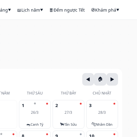
háng
📖
Lịch năm
🧧
Đếm ngược Tết
🧭
Khám phá
▼
▼
▼
 NĂM
THỨ SÁU
THỨ BẢY
CHỦ NHẬT
⭐
1
2
3
26/3
27/3
28/3
🐀
🐂
🐅
Canh Tý
Tân Sửu
Nhâm Dần
⭐
8
9
10