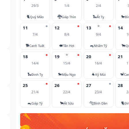
29/3
1/4
2/4
🐈
🐉
🐍
🐎
Quý Mão
Giáp Thìn
Ất Tỵ
Bí
⭐
11
12
13
14
7/4
8/4
9/4
1
🐕
🐖
🐀
🐂
Canh Tuất
Tân Hợi
Nhâm Tý
Q
⭐
18
19
20
21
14/4
15/4
16/4
1
🐍
🐎
🐐
🐒
Đinh Tỵ
Mậu Ngọ
Kỷ Mùi
Ca
25
26
27
28
21/4
22/4
23/4
2
🐀
🐂
🐅
🐈
Giáp Tý
Ất Sửu
Bính Dần
Đi