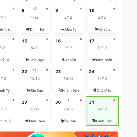
🌙
8
9
10
0/11
1/12
2/12
3/12
🐖
🐀
🐂
nh Tuất
Đinh Hợi
Mậu Tý
Kỷ Sửu
15
16
17
/12
8/12
9/12
10/12
🐎
🐐
🐒
uý Tỵ
Giáp Ngọ
Ất Mùi
Bính Thân
🌕
22
23
24
4/12
15/12
16/12
17/12
🐂
🐅
🐈
anh Tý
Tân Sửu
Nhâm Dần
Quý Mão
⭐
29
30
31
1/12
22/12
23/12
24/12
🐒
🐓
🐕
nh Mùi
Mậu Thân
Kỷ Dậu
Canh Tuất