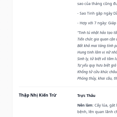
sao của tháng cũng đ
- Sao Tinh gặp ngày Dầ
- Hợp với 7 ngày: Giá
“Tinh tú nhật hảo tạo t
Tiến chức gia quan cận
Bất khả mai táng tính p
Hung tinh lâm vị nữ nh
Sinh ly, tử biệt vô tâm l
Tự yếu quy hưu biệt giá
Khổng tử cửu khúc châu
Phóng thủy, khai câu, t
Thập Nhị Kiến Trừ
Trực Thâu
Nên làm
: Cấy lúa, gặ
bệnh, lên quan lãnh c