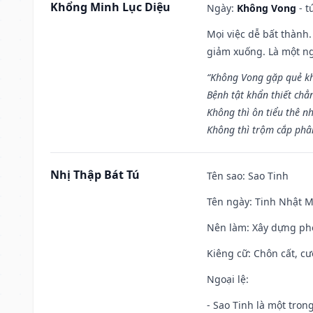
Khổng Minh Lục Diệu
Ngày:
Không Vong
- t
Mọi việc dễ bất thành. 
giảm xuống. Là một ng
“Không Vong gặp quẻ k
Bệnh tật khẩn thiết chẳ
Không thì ôn tiểu thê nh
Không thì trộm cắp phân
Nhị Thập Bát Tú
Tên sao
: Sao Tinh
Tên ngày
: Tinh Nhật M
Nên làm
: Xây dựng ph
Kiêng cữ
: Chôn cất, c
Ngoại lệ
:
- Sao Tinh là một tron