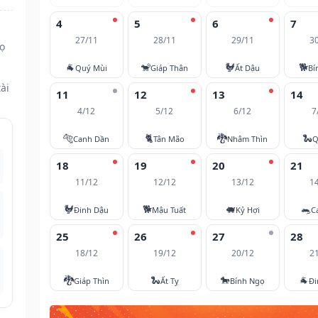
4
5
6
7
27/11
28/11
29/11
3
ọ
🐐
🐒
🐓
🐕
Quý Mùi
Giáp Thân
Ất Dậu
Bí
ài
11
12
13
14
4/12
5/12
6/12
7
🐅
🐈
🐉
🐍
Canh Dần
Tân Mão
Nhâm Thìn
Q
18
19
20
21
11/12
12/12
13/12
1
🐓
🐕
🐖
🐀
Đinh Dậu
Mậu Tuất
Kỷ Hợi
C
25
26
27
28
18/12
19/12
20/12
2
🐉
🐍
🐎
🐐
Giáp Thìn
Ất Tỵ
Bính Ngọ
Đi