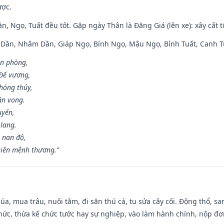
ược.
n, Ngọ, Tuất đều tốt. Gặp ngày Thân là Đăng Giá (lên xe): xây cất 
p Dần, Nhâm Dần, Giáp Ngọ, Bính Ngọ, Mậu Ngọ, Bính Tuất, Canh T
ân phòng,
 Đế vương,
hóng thủy,
ân vong.
uyến,
 lang.
 nan độ,
hiên mệnh thương.”
t lúa, mua trâu, nuôi tằm, đi săn thú cá, tu sửa cây cối. Động thổ
hức, thừa kế chức tước hay sự nghiệp, vào làm hành chính, nộp đơ