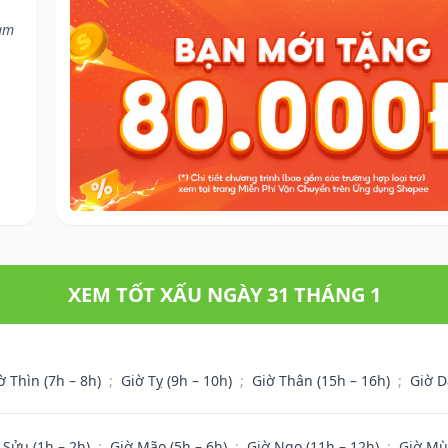
làm
XEM TỐT XẤU NGÀY 31 THÁNG 1
ờ Thìn (7h – 8h)
;
Giờ Tỵ (9h – 10h)
;
Giờ Thân (15h – 16h)
;
Giờ D
 Sửu (1h – 2h)
;
Giờ Mão (5h – 6h)
;
Giờ Ngọ (11h – 12h)
;
Giờ Mù