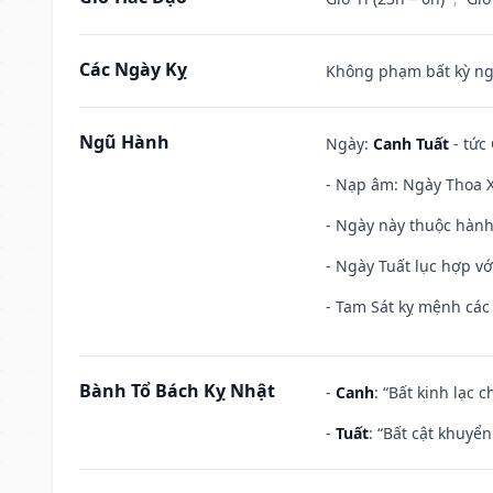
Các Ngày Kỵ
Không phạm bất kỳ ngày
Ngũ Hành
Ngày:
Canh Tuất
- tức 
- Nạp âm: Ngày Thoa X
- Ngày này thuộc hành
- Ngày Tuất lục hợp v
- Tam Sát kỵ mệnh các 
Bành Tổ Bách Kỵ Nhật
-
Canh
: “Bất kinh lạc
-
Tuất
: “Bất cật khuyể