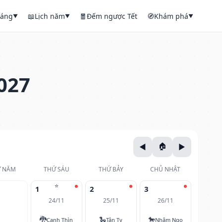
háng
📖
Lịch năm
🧧
Đếm ngược Tết
🧭
Khám phá
▼
▼
▼
027
 NĂM
THỨ SÁU
THỨ BẢY
CHỦ NHẬT
⭐
1
2
3
24/11
25/11
26/11
🐉
🐍
🐎
Canh Thìn
Tân Tỵ
Nhâm Ngọ