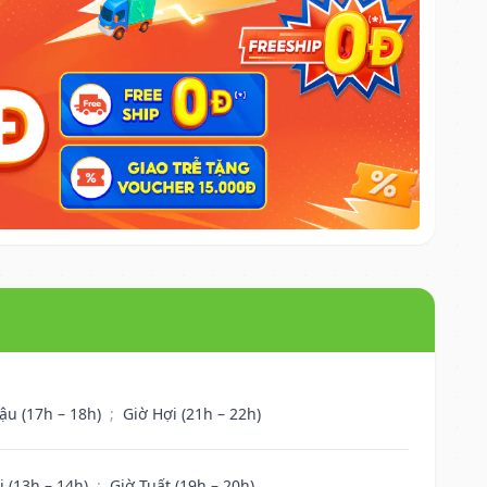
ậu (17h – 18h)
;
Giờ Hợi (21h – 22h)
i (13h – 14h)
;
Giờ Tuất (19h – 20h)