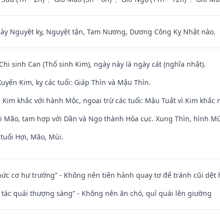
 Nguyệt kỵ, Nguyệt tận, Tam Nương, Dương Công Kỵ Nhật nào.
Chi sinh Can (Thổ sinh Kim), ngày này là ngày cát (nghĩa nhật).
uyến Kim, kỵ các tuổi: Giáp Thìn và Mậu Thìn.
 Kim khắc với hành Mộc, ngoại trừ các tuổi: Mậu Tuất vì Kim khắc 
ới Mão, tam hợp với Dần và Ngọ thành Hỏa cục. Xung Thìn, hình Mùi
tuổi Hợi, Mão, Mùi.
 chức cơ hư trướng” - Không nên tiến hành quay tơ để tránh cũi dệt
n tác quái thượng sàng” - Không nên ăn chó, quỉ quái lên giường