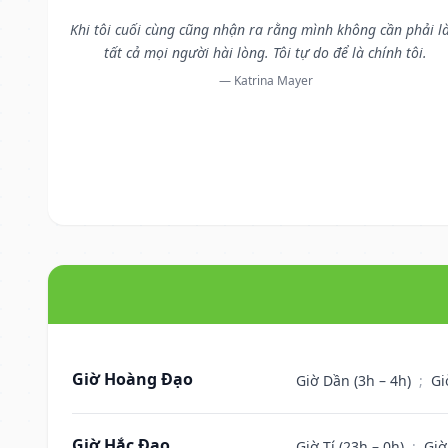
Khi tôi cuối cùng cũng nhận ra rằng mình không cần phải 
tất cả mọi người hài lòng. Tôi tự do để là chính tôi.
— Katrina Mayer
Giờ Hoàng Đạo
Giờ Dần (3h – 4h)
;
Gi
Giờ Hắc Đạo
Giờ Tí (23h – 0h)
;
Giờ