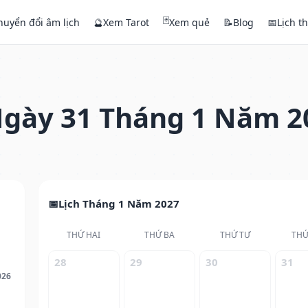
🃏
huyển đổi âm lịch
🔮
Xem Tarot
Xem quẻ
📝
Blog
📅
Lịch t
gày 31 Tháng 1 Năm 2
Lịch Tháng 1 Năm 2027
THỨ HAI
THỨ BA
THỨ TƯ
THỨ
28
29
30
31
026