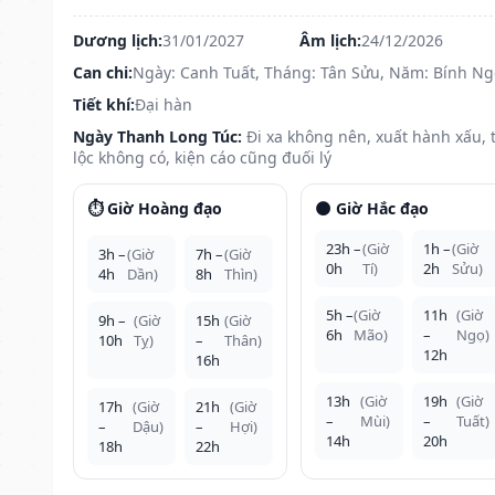
Dương lịch:
31/01/2027
Âm lịch:
24/12/2026
Can chi:
Ngày: Canh Tuất, Tháng: Tân Sửu, Năm: Bính Ng
Tiết khí:
Đại hàn
Ngày Thanh Long Túc:
Đi xa không nên, xuất hành xấu, t
lộc không có, kiện cáo cũng đuối lý
⏱️ Giờ Hoàng đạo
🌑 Giờ Hắc đạo
23h –
(Giờ
1h –
(Giờ
3h –
(Giờ
7h –
(Giờ
0h
Tí)
2h
Sửu)
4h
Dần)
8h
Thìn)
5h –
(Giờ
11h
(Giờ
9h –
(Giờ
15h
(Giờ
6h
Mão)
–
Ngọ)
10h
Tỵ)
–
Thân)
12h
16h
13h
(Giờ
19h
(Giờ
17h
(Giờ
21h
(Giờ
–
Mùi)
–
Tuất)
–
Dậu)
–
Hợi)
14h
20h
18h
22h