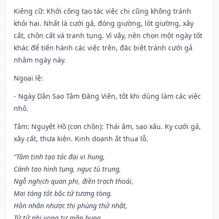
Kiêng cữ
: Khởi công tạo tác việc chi cũng không tránh
khỏi hại. Nhất là cưới gả, đóng giường, lót giường, xây
cất, chôn cất và tranh tụng. Vì vậy, nên chọn một ngày tốt
khác để tiến hành các việc trên, đặc biệt tránh cưới gả
nhằm ngày này.
Ngoại lệ
:
- Ngày Dần Sao Tâm Đăng Viên, tốt khi dùng làm các việc
nhỏ.
Tâm: Nguyệt Hồ (con chồn): Thái âm, sao xấu. Kỵ cưới gả,
xây cất, thưa kiện. Kinh doanh ắt thua lỗ.
“Tâm tinh tạo tác đại vi hung,
Cánh tao hình tụng, ngục tù trung,
Ngỗ nghịch quan phi, điền trạch thoái,
Mai táng tốt bộc tử tương tòng.
Hôn nhân nhược thị phùng thử nhật,
Tử tử nhi vong tự mãn hung.