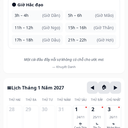
🌑 Giờ Hắc đạo
3h – 4h
(Giờ Dần)
5h – 6h
(Giờ Mão)
11h – 12h
(Giờ Ngọ)
15h – 16h
(Giờ Thân)
17h – 18h
(Giờ Dậu)
21h – 22h
(Giờ Hợi)
Một cái đầu đầy nỗi sợ không có chỗ cho ước mơ.
— Khuyết Danh
Lịch Tháng 1 Năm 2027
THỨ HAI
THỨ BA
THỨ TƯ
THỨ NĂM
THỨ SÁU
THỨ BẢY
CHỦ NHẬT
28
29
30
31
1
2
3
24/11
25/11
26/11
🐉
🐍
🐎
Canh Thìn
Tân Tỵ
Nhâm Ngọ