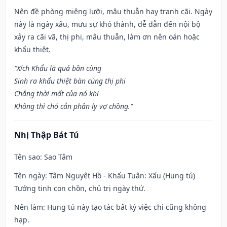
Nên đề phòng miệng lưỡi, mâu thuẫn hay tranh cãi. Ngày
này là ngày xấu, mưu sự khó thành, dễ dẫn đến nội bộ
xảy ra cãi vã, thị phi, mâu thuẫn, làm ơn nên oán hoặc
khẩu thiệt.
“Xích Khẩu là quả bần cùng
Sinh ra khẩu thiệt bàn cùng thị phi
Chẳng thời mất của nó khi
Không thì chó cắn phân ly vợ chồng.”
Nhị Thập Bát Tú
Tên sao
: Sao Tâm
Tên ngày
: Tâm Nguyệt Hồ - Khấu Tuân: Xấu (Hung tú)
Tướng tinh con chồn, chủ trị ngày thứ.
Nên làm
: Hung tú này tạo tác bất kỳ việc chi cũng không
hạp.