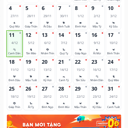
4
5
6
7
8
9
10
27/11
28/11
29/11
30/11
1/12
2/12
3/12
🐐
🐒
🐓
🐕
🐖
🐀
🐂
Quý Mùi
Giáp Thân
Ất Dậu
Bính Tuất
Đinh Hợi
Mậu Tý
Kỷ Sửu
11
12
13
14
15
16
17
4/12
5/12
6/12
7/12
8/12
9/12
10/12
🐅
🐈
🐉
🐍
🐎
🐐
🐒
Canh Dần
Tân Mão
Nhâm Thìn
Quý Tỵ
Giáp Ngọ
Ất Mùi
Bính Thân
18
19
20
21
22
23
24
11/12
12/12
13/12
14/12
15/12
16/12
17/12
🐓
🐕
🐖
🐀
🐂
🐅
🐈
Đinh Dậu
Mậu Tuất
Kỷ Hợi
Canh Tý
Tân Sửu
Nhâm Dần
Quý Mão
25
26
27
28
29
30
31
18/12
19/12
20/12
21/12
22/12
23/12
24/12
🐉
🐍
🐎
🐐
🐒
🐓
🐕
Giáp Thìn
Ất Tỵ
Bính Ngọ
Đinh Mùi
Mậu Thân
Kỷ Dậu
Canh Tuất