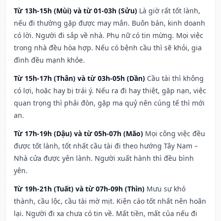
Từ 13h-15h (Mùi) và từ 01-03h (Sửu)
Là giờ rất tốt lành,
nếu đi thường gặp được may mắn. Buôn bán, kinh doanh
có lời. Người đi sắp về nhà. Phụ nữ có tin mừng. Mọi việc
trong nhà đều hòa hợp. Nếu có bệnh cầu thì sẽ khỏi, gia
đình đều mạnh khỏe.
Từ 15h-17h (Thân) và từ 03h-05h (Dần)
Cầu tài thì không
có lợi, hoặc hay bị trái ý. Nếu ra đi hay thiệt, gặp nạn, việc
quan trọng thì phải đòn, gặp ma quỷ nên cúng tế thì mới
an.
Từ 17h-19h (Dậu) và từ 05h-07h (Mão)
Mọi công việc đều
được tốt lành, tốt nhất cầu tài đi theo hướng Tây Nam –
Nhà cửa được yên lành. Người xuất hành thì đều bình
yên.
Từ 19h-21h (Tuất) và từ 07h-09h (Thìn)
Mưu sự khó
thành, cầu lộc, cầu tài mờ mịt. Kiện cáo tốt nhất nên hoãn
lại. Người đi xa chưa có tin về. Mất tiền, mất của nếu đi