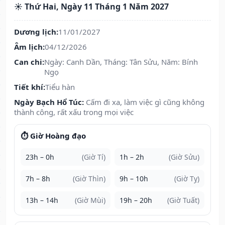
☀️ Thứ Hai, Ngày 11 Tháng 1 Năm 2027
Dương lịch:
11/01/2027
Âm lịch:
04/12/2026
Can chi:
Ngày: Canh Dần, Tháng: Tân Sửu, Năm: Bính
Ngọ
Tiết khí:
Tiểu hàn
Ngày Bạch Hổ Túc:
Cấm đi xa, làm việc gì cũng không
thành công, rất xấu trong mọi việc
⏱️ Giờ Hoàng đạo
23h – 0h
(Giờ Tí)
1h – 2h
(Giờ Sửu)
7h – 8h
(Giờ Thìn)
9h – 10h
(Giờ Tỵ)
13h – 14h
(Giờ Mùi)
19h – 20h
(Giờ Tuất)