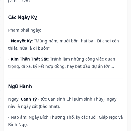
(21h – 22h)
Các Ngày Kỵ
Phạm phải ngày:
-
Nguyệt Kỵ
: “Mùng năm, mười bốn, hai ba - Đi chơi còn
thiệt, nữa là đi buôn”
-
Kim Thần Thất Sát
: Tránh làm những công việc quan
trọng, đi xa, ký kết hợp đồng, hay bắt đầu dự án lớn...
Ngũ Hành
Ngày:
Canh Tý
- tức Can sinh Chi (Kim sinh Thủy), ngày
này là ngày cát (bảo nhật).
- Nạp âm: Ngày Bích Thượng Thổ, kỵ các tuổi: Giáp Ngọ và
Bính Ngọ.