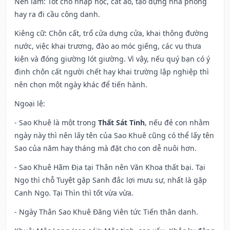
Nên làm
: Tốt cho nhập học, cắt áo, tạo dựng nhà phòng
hay ra đi cầu công danh.
Kiêng cữ
: Chôn cất, trổ cửa dựng cửa, khai thông đường
nước, việc khai trương, đào ao móc giếng, các vụ thưa
kiện và đóng giường lót giường. Vì vậy, nếu quý bạn có ý
định chôn cất người chết hay khai trường lập nghiệp thì
nên chọn một ngày khác để tiến hành.
Ngoại lệ
:
- Sao Khuê là một trong
Thất Sát Tinh
, nếu đẻ con nhằm
ngày này thì nên lấy tên của Sao Khuê cũng có thể lấy tên
Sao của năm hay tháng mà đặt cho con dễ nuôi hơn.
- Sao Khuê Hãm Địa tại Thân nên Văn Khoa thất bại. Tại
Ngọ thì chỗ Tuyệt gặp Sanh đắc lợi mưu sự, nhất là gặp
Canh Ngọ. Tại Thìn thì tốt vừa vừa.
- Ngày Thân Sao Khuê Đăng Viên tức Tiến thân danh.