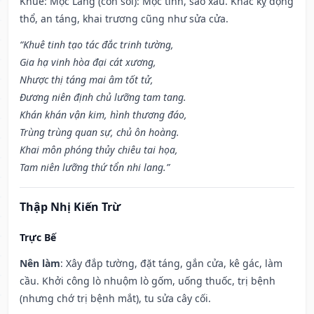
Khuê: Mộc Lang (con sói): Mộc tinh, sao xấu. Khắc kỵ động
thổ, an táng, khai trương cũng như sửa cửa.
“Khuê tinh tạo tác đắc trinh tường,
Gia hạ vinh hòa đại cát xương,
Nhược thị táng mai âm tốt tử,
Đương niên định chủ lưỡng tam tang.
Khán khán vận kim, hình thương đáo,
Trùng trùng quan sự, chủ ôn hoàng.
Khai môn phóng thủy chiêu tai họa,
Tam niên lưỡng thứ tổn nhi lang.”
Thập Nhị Kiến Trừ
Trực Bế
Nên làm
: Xây đắp tường, đặt táng, gắn cửa, kê gác, làm
cầu. Khởi công lò nhuộm lò gốm, uống thuốc, trị bệnh
(nhưng chớ trị bệnh mắt), tu sửa cây cối.