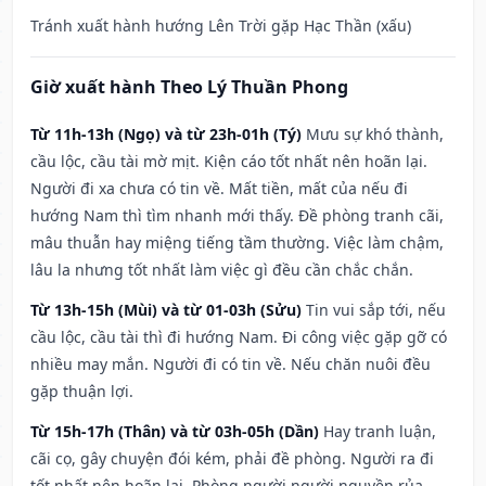
Tránh xuất hành hướng Lên Trời gặp Hạc Thần (xấu)
Giờ xuất hành Theo Lý Thuần Phong
Từ 11h-13h (Ngọ) và từ 23h-01h (Tý)
Mưu sự khó thành,
cầu lộc, cầu tài mờ mịt. Kiện cáo tốt nhất nên hoãn lại.
Người đi xa chưa có tin về. Mất tiền, mất của nếu đi
hướng Nam thì tìm nhanh mới thấy. Đề phòng tranh cãi,
mâu thuẫn hay miệng tiếng tầm thường. Việc làm chậm,
lâu la nhưng tốt nhất làm việc gì đều cần chắc chắn.
Từ 13h-15h (Mùi) và từ 01-03h (Sửu)
Tin vui sắp tới, nếu
cầu lộc, cầu tài thì đi hướng Nam. Đi công việc gặp gỡ có
nhiều may mắn. Người đi có tin về. Nếu chăn nuôi đều
gặp thuận lợi.
Từ 15h-17h (Thân) và từ 03h-05h (Dần)
Hay tranh luận,
cãi cọ, gây chuyện đói kém, phải đề phòng. Người ra đi
tốt nhất nên hoãn lại. Phòng người người nguyền rủa,