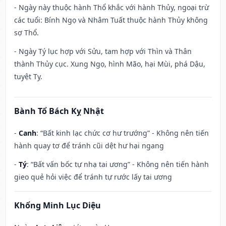
- Ngày này thuộc hành Thổ khắc với hành Thủy, ngoại trừ
các tuổi: Bính Ngọ và Nhâm Tuất thuộc hành Thủy không
sợ Thổ.
- Ngày Tý lục hợp với Sửu, tam hợp với Thìn và Thân
thành Thủy cục. Xung Ngọ, hình Mão, hại Mùi, phá Dậu,
tuyệt Tỵ.
Bành Tổ Bách Kỵ Nhật
-
Canh
: “Bất kinh lạc chức cơ hư trướng” - Không nên tiến
hành quay tơ để tránh cũi dệt hư hại ngang
-
Tý
: “Bất vấn bốc tự nhạ tai ương” - Không nên tiến hành
gieo quẻ hỏi việc để tránh tự rước lấy tai ương
Khổng Minh Lục Diệu