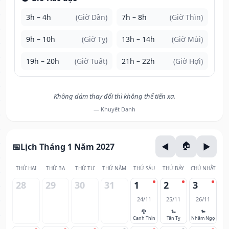
3h – 4h
(Giờ Dần)
7h – 8h
(Giờ Thìn)
9h – 10h
(Giờ Tỵ)
13h – 14h
(Giờ Mùi)
19h – 20h
(Giờ Tuất)
21h – 22h
(Giờ Hợi)
Không dám thay đổi thì không thể tiến xa.
— Khuyết Danh
Lịch Tháng 1 Năm 2027
THỨ HAI
THỨ BA
THỨ TƯ
THỨ NĂM
THỨ SÁU
THỨ BẢY
CHỦ NHẬT
28
29
30
31
1
2
3
24/11
25/11
26/11
🐉
🐍
🐎
Canh Thìn
Tân Tỵ
Nhâm Ngọ