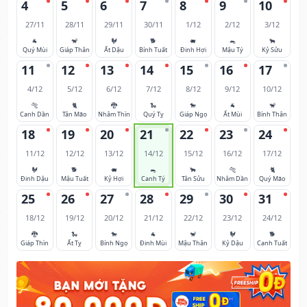
4
5
6
7
8
9
10
27/11
28/11
29/11
30/11
1/12
2/12
3/12
🐐
🐒
🐓
🐕
🐖
🐀
🐂
Quý Mùi
Giáp Thân
Ất Dậu
Bính Tuất
Đinh Hợi
Mậu Tý
Kỷ Sửu
11
12
13
14
15
16
17
4/12
5/12
6/12
7/12
8/12
9/12
10/12
🐅
🐈
🐉
🐍
🐎
🐐
🐒
Canh Dần
Tân Mão
Nhâm Thìn
Quý Tỵ
Giáp Ngọ
Ất Mùi
Bính Thân
18
19
20
21
22
23
24
11/12
12/12
13/12
14/12
15/12
16/12
17/12
🐓
🐕
🐖
🐀
🐂
🐅
🐈
Đinh Dậu
Mậu Tuất
Kỷ Hợi
Canh Tý
Tân Sửu
Nhâm Dần
Quý Mão
25
26
27
28
29
30
31
18/12
19/12
20/12
21/12
22/12
23/12
24/12
🐉
🐍
🐎
🐐
🐒
🐓
🐕
Giáp Thìn
Ất Tỵ
Bính Ngọ
Đinh Mùi
Mậu Thân
Kỷ Dậu
Canh Tuất