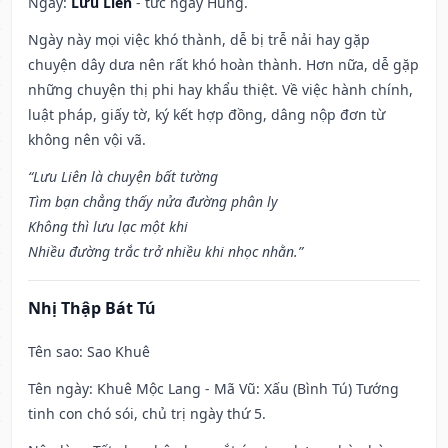
Ngày:
Lưu Liên
- tức ngày Hung.
Ngày này mọi việc khó thành, dễ bị trễ nải hay gặp
chuyện dây dưa nên rất khó hoàn thành. Hơn nữa, dễ gặp
những chuyện thị phi hay khẩu thiệt. Về việc hành chính,
luật pháp, giấy tờ, ký kết hợp đồng, dâng nộp đơn từ
không nên vội vã.
“Lưu Liên là chuyện bất tường
Tìm bạn chẳng thấy nửa đường phân ly
Không thì lưu lạc một khi
Nhiều đường trắc trở nhiều khi nhọc nhằn.”
Nhị Thập Bát Tú
Tên sao
: Sao Khuê
Tên ngày
: Khuê Mộc Lang - Mã Vũ: Xấu (Bình Tú) Tướng
tinh con chó sói, chủ trị ngày thứ 5.