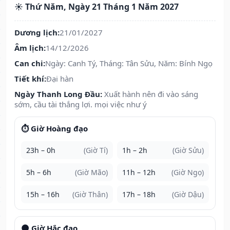
☀️ Thứ Năm, Ngày 21 Tháng 1 Năm 2027
Dương lịch:
21/01/2027
Âm lịch:
14/12/2026
Can chi:
Ngày: Canh Tý, Tháng: Tân Sửu, Năm: Bính Ngọ
Tiết khí:
Đại hàn
Ngày Thanh Long Đầu:
Xuất hành nên đi vào sáng
sớm, cầu tài thắng lợi. mọi việc như ý
⏱️ Giờ Hoàng đạo
23h – 0h
(Giờ Tí)
1h – 2h
(Giờ Sửu)
5h – 6h
(Giờ Mão)
11h – 12h
(Giờ Ngọ)
15h – 16h
(Giờ Thân)
17h – 18h
(Giờ Dậu)
🌑 Giờ Hắc đạo