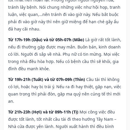
tránh lây bệnh. Nói chung những việc như hội họp, tranh
luận, việc quan,…nên tránh đi vào giờ này. Nếu bắt buộc
phải đi vào giờ này thì nên giữ miệng để hạn ché gây ẩu
đả hay cãi nhau.
Từ 17h-19h (Dậu) và từ 05h-07h (Mão)
Là giờ rất tốt lành,
nếu đi thường gặp được may mắn. Buôn bán, kinh doanh
có lời. Người đi sắp về nhà. Phụ nữ có tin mừng. Mọi việc
trong nhà đều hòa hợp. Nếu có bệnh cầu thì sẽ khỏi, gia
đình đều mạnh khỏe.
Từ 19h-21h (Tuất) và từ 07h-09h (Thìn)
Cầu tài thì không
có lợi, hoặc hay bị trái ý. Nếu ra đi hay thiệt, gặp nạn, việc
quan trọng thì phải đòn, gặp ma quỷ nên cúng tế thì mới
an.
Từ 21h-23h (Hợi) và từ 09h-11h (Tị)
Mọi công việc đều
được tốt lành, tốt nhất cầu tài đi theo hướng Tây Nam –
Nhà cửa được yên lành. Người xuất hành thì đều bình