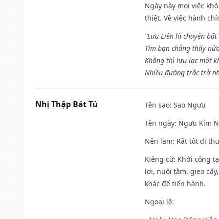
Ngày này mọi việc khó
thiệt. Về việc hành ch
“Lưu Liên là chuyện bất
Tìm bạn chẳng thấy nử
Không thì lưu lạc một k
Nhiều đường trắc trở nh
Nhị Thập Bát Tú
Tên sao
: Sao Ngưu
Tên ngày
: Ngưu Kim Ng
Nên làm
: Rất tốt đi t
Kiêng cữ
: Khởi công t
lợi, nuôi tằm, gieo cấ
khác để tiến hành.
Ngoại lệ
: