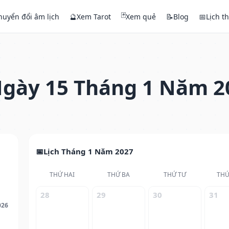
🃏
huyển đổi âm lịch
🔮
Xem Tarot
Xem quẻ
📝
Blog
📅
Lịch t
gày 15 Tháng 1 Năm 2
Lịch Tháng 1 Năm 2027
THỨ HAI
THỨ BA
THỨ TƯ
THỨ
28
29
30
31
026