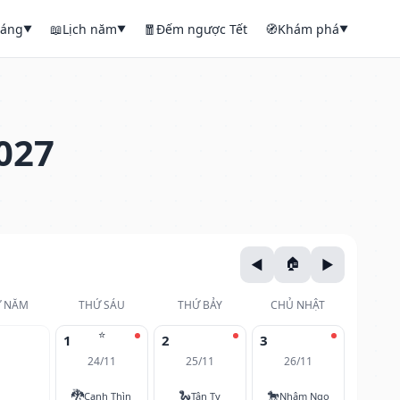
háng
📖
Lịch năm
🧧
Đếm ngược Tết
🧭
Khám phá
▼
▼
▼
027
 NĂM
THỨ SÁU
THỨ BẢY
CHỦ NHẬT
⭐
1
2
3
24/11
25/11
26/11
🐉
🐍
🐎
Canh Thìn
Tân Tỵ
Nhâm Ngọ