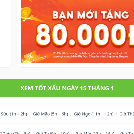
XEM TỐT XẤU NGÀY 15 THÁNG 1
 Sửu (1h – 2h)
;
Giờ Mão (5h – 6h)
;
Giờ Ngọ (11h – 12h)
;
Giờ Th
ờ Thìn (7h – 8h)
;
Giờ Tỵ (9h – 10h)
;
Giờ Mùi (13h – 14h)
;
Giờ Tu