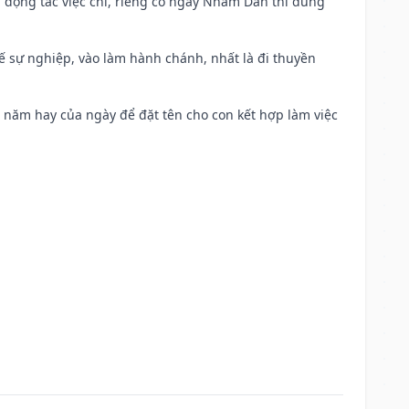
n động tác việc chi, riêng có ngày Nhâm Dần thì dùng
kế sự nghiệp, vào làm hành chánh, nhất là đi thuyền
a năm hay của ngày để đặt tên cho con kết hợp làm việc