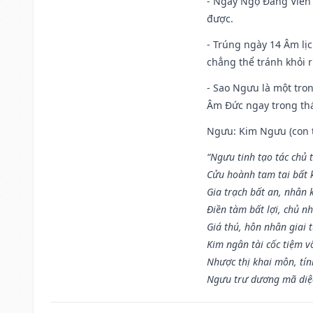
- Ngày Ngọ Đăng Viên 
được.
- Trúng ngày 14 Âm lị
chẳng thể tránh khỏi r
- Sao Ngưu là một tro
Âm Đức ngay trong th
Ngưu: Kim Ngưu (con tr
“Ngưu tinh tạo tác chủ t
Cửu hoành tam tai bất k
Gia trạch bất an, nhân 
Điền tàm bất lợi, chủ nh
Giá thú, hôn nhân giai t
Kim ngân tài cốc tiệm vô
Nhược thị khai môn, tín
Ngưu trư dương mã diệc