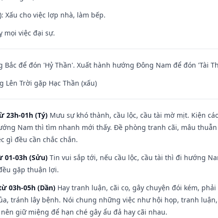
: Xấu cho việc lợp nhà, làm bếp.
ỵ mọi việc đại sự.
 Bắc để đón 'Hỷ Thần'. Xuất hành hướng Đông Nam để đón 'Tài Th
 Lên Trời gặp Hạc Thần (xấu)
ừ 23h-01h (Tý)
Mưu sự khó thành, cầu lộc, cầu tài mờ mịt. Kiện cáo
hướng Nam thì tìm nhanh mới thấy. Đề phòng tranh cãi, mâu thuẫn
ệc gì đều cần chắc chắn.
ừ 01-03h (Sửu)
Tin vui sắp tới, nếu cầu lộc, cầu tài thì đi hướng 
đều gặp thuận lợi.
từ 03h-05h (Dần)
Hay tranh luận, cãi cọ, gây chuyện đói kém, phải
a, tránh lây bệnh. Nói chung những việc như hội họp, tranh luận,
ì nên giữ miệng để hạn ché gây ẩu đả hay cãi nhau.