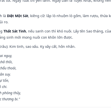
rất tốt. Ngày Tuất thì yên lành. Ngày Dần là Tuyệt Nhật, không nê
ch là
Diệt Một Sát
, kiêng cữ: lập lò nhuộm lò gốm, làm rượu, thừa 
ủi ro.
ng
Thất Sát Tinh
, nếu sanh con thì khó nuôi. Lấy tên Sao tháng, củ
áng sinh mới mong nuôi con khôn lớn được.
âu): Kim tinh, sao xấu. Kỵ xây cất, hôn nhân.
ai nguy,
hả thôi,
khẩu thoái,
ân suy.
ự tổn,
 chi.
h phóng thủy,
 thương bi.”