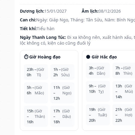
Dương lịch:
15/01/2027
Âm lịch:
08/12/2026
Can chi:
Ngày: Giáp Ngọ, Tháng: Tân Sửu, Năm: Bính Ng
Tiết khí:
Tiểu hàn
Ngày Thanh Long Túc:
Đi xa không nên, xuất hành xấu, t
lộc không có, kiện cáo cũng đuối lý
⏱️ Giờ Hoàng đạo
🌑 Giờ Hắc đạo
3h –
(Giờ
7h –
(Giờ
23h –
(Giờ
1h –
(Giờ
4h
Dần)
8h
Thìn)
0h
Tí)
2h
Sửu)
9h –
(Giờ
13h
(Giờ
5h –
(Giờ
11h
(Giờ
10h
Tỵ)
–
Mùi)
6h
Mão)
–
Ngọ)
14h
12h
19h
(Giờ
21h
(Giờ
15h
(Giờ
17h
(Giờ
–
Tuất)
–
Hợi)
–
Thân)
–
Dậu)
20h
22h
16h
18h