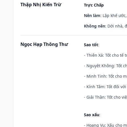
Thập Nhị Kiến Trừ
Trực Chấp
Nên làm
: Lập khế ước
Không nên
: Dời nhà, 
Ngọc Hạp Thông Thư
Sao tốt
:
- Thiên Xá: Tốt cho tế 
- Nguyệt Không: Tốt c
- Minh Tinh: Tốt cho m
- Kính Tâm: Tốt đối với 
- Giải Thần: Tốt cho vi
Sao xấu
:
- Hoang Vu: Xấu cho m