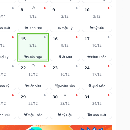
🌙
8
9
10
0/11
1/12
2/12
3/12
🐖
🐀
🐂
nh Tuất
Đinh Hợi
Mậu Tý
Kỷ Sửu
15
16
17
/12
8/12
9/12
10/12
🐎
🐐
🐒
uý Tỵ
Giáp Ngọ
Ất Mùi
Bính Thân
🌕
22
23
24
4/12
15/12
16/12
17/12
🐂
🐅
🐈
anh Tý
Tân Sửu
Nhâm Dần
Quý Mão
⭐
29
30
31
1/12
22/12
23/12
24/12
🐒
🐓
🐕
nh Mùi
Mậu Thân
Kỷ Dậu
Canh Tuất