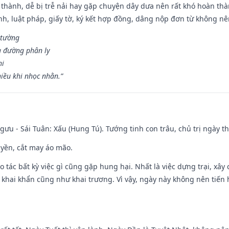
 thành, dễ bị trễ nải hay gặp chuyện dây dưa nên rất khó hoàn th
ính, luật pháp, giấy tờ, ký kết hợp đồng, dâng nộp đơn từ không nên
 tường
a đường phân ly
hi
iều khi nhọc nhằn.”
ưu - Sái Tuân: Xấu (Hung Tú). Tướng tinh con trâu, chủ trị ngày th
huyền, cắt may áo mão.
ạo tác bất kỳ việc gì cũng gặp hung hại. Nhất là việc dựng trại, xây
y, khai khẩn cũng như khai trương. Vì vậy, ngày này không nên tiến