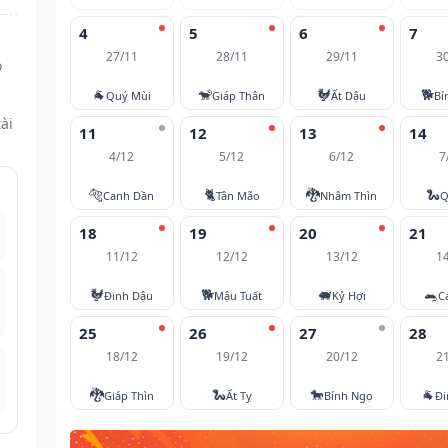
4
5
6
7
27/11
28/11
29/11
3
ọ
🐐
🐒
🐓
🐕
Quý Mùi
Giáp Thân
Ất Dậu
Bí
ài
11
12
13
14
4/12
5/12
6/12
7
🐅
🐈
🐉
🐍
Canh Dần
Tân Mão
Nhâm Thìn
Q
18
19
20
21
11/12
12/12
13/12
1
🐓
🐕
🐖
🐀
Đinh Dậu
Mậu Tuất
Kỷ Hợi
C
25
26
27
28
18/12
19/12
20/12
2
🐉
🐍
🐎
🐐
Giáp Thìn
Ất Tỵ
Bính Ngọ
Đi