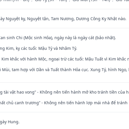
 Nguyệt kỵ, Nguyệt tận, Tam Nương, Dương Công Kỵ Nhật nào.
Can sinh Chi (Mộc sinh Hỏa), ngày này là ngày cát (bảo nhật).
ng Kim, kỵ các tuổi: Mậu Tý và Nhâm Tý.
 Kim khắc với hành Mộc, ngoại trừ các tuổi: Mậu Tuất vì Kim khắc 
i Mùi, tam hợp với Dần và Tuất thành Hỏa cục. Xung Tý, hình Ngọ, 
ng tài vật hao vong” - Không nên tiến hành mở kho tránh tiền của 
 thất chủ canh trương” - Không nên tiến hành lợp mái nhà để tránh 
ngày Hung.