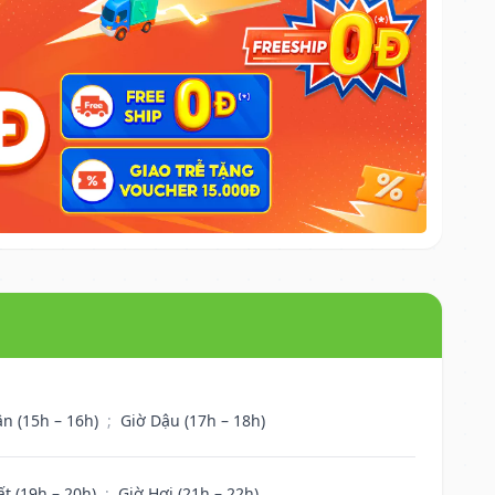
ân (15h – 16h)
;
Giờ Dậu (17h – 18h)
ất (19h – 20h)
;
Giờ Hợi (21h – 22h)