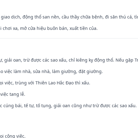
, giao dịch, động thổ san nền, cầu thầy chữa bệnh, đi săn thú cá, 
đi chơi xa, mở cửa hiệu buôn bán, xuất tiền của.
tự, giải oan, trừ được các sao xấu, chỉ kiêng kỵ động thổ. Nếu gặp Tr
ho việc làm nhà, sửa nhà, làm giường, đặt giường.
ọi việc, trùng với Thiên Lao Hắc Đạo thì xấu.
việc tang lễ.
ệc cúng bái, tế tự, tố tụng, giải oan cũng như trừ được các sao xấu.
ọi công việc.