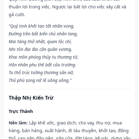
thuận lợi trong việc. Ngược lại bất lợi cho việc xây cất và
gả cưới.
“Quỷ tinh khởi tạo tất nhân vong,
Đường tiền bất kiến chủ nhân lang,
Mai táng thử nhật, quan lộc chí,
Nhi tôn đại đại cận quân vương.
Khai môn phóng thủy tu thương tử,
Hôn nhân phu thê bất cửu trường.
Tu thổ trúc tường thương sản nữ,
Thủ phù song nữ lệ uông uông.”
Thập Nhị Kiến Trừ
Trực Thành
Nên làm
: Lập khế ước, giao dịch, cho vay, thu nợ, mua
hàng, bán hàng, xuất hành, đi tàu thuyền, khởi tạo, động
thổ, san nền đắp nền, gắn cửa, đặt táng, kê gác, dựng xây