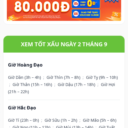
XEM TỐT XẤU NGÀY 2 THÁNG 9
Giờ Hoàng Đạo
Giờ Dần (3h – 4h)
;
Giờ Thìn (7h – 8h)
;
Giờ Tỵ (9h – 10h)
;
Giờ Thân (15h – 16h)
;
Giờ Dậu (17h – 18h)
;
Giờ Hợi
(21h – 22h)
Giờ Hắc Đạo
Giờ Tí (23h – 0h)
;
Giờ Sửu (1h – 2h)
;
Giờ Mão (5h – 6h)
;
Giờ Ngọ (11h – 12h)
;
Giờ Mùi (13h – 14h)
;
Giờ Tuất