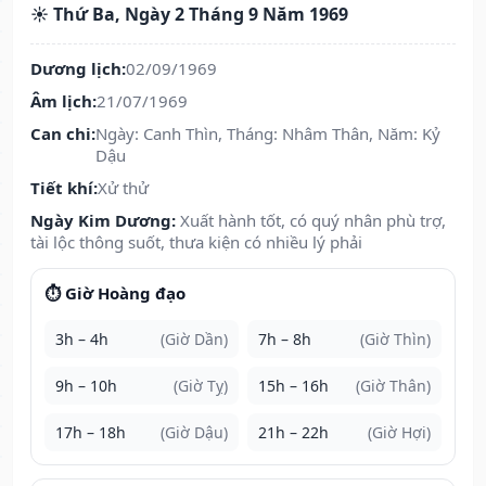
☀️ Thứ Ba, Ngày 2 Tháng 9 Năm 1969
Dương lịch:
02/09/1969
Âm lịch:
21/07/1969
Can chi:
Ngày: Canh Thìn, Tháng: Nhâm Thân, Năm: Kỷ
Dậu
Tiết khí:
Xử thử
Ngày Kim Dương:
Xuất hành tốt, có quý nhân phù trợ,
tài lộc thông suốt, thưa kiện có nhiều lý phải
⏱️ Giờ Hoàng đạo
3h – 4h
(Giờ Dần)
7h – 8h
(Giờ Thìn)
9h – 10h
(Giờ Tỵ)
15h – 16h
(Giờ Thân)
17h – 18h
(Giờ Dậu)
21h – 22h
(Giờ Hợi)