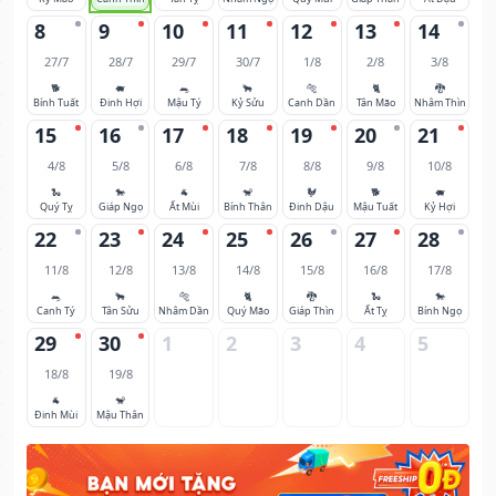
8
9
10
11
12
13
14
27/7
28/7
29/7
30/7
1/8
2/8
3/8
🐕
🐖
🐀
🐂
🐅
🐈
🐉
Bính Tuất
Đinh Hợi
Mậu Tý
Kỷ Sửu
Canh Dần
Tân Mão
Nhâm Thìn
15
16
17
18
19
20
21
4/8
5/8
6/8
7/8
8/8
9/8
10/8
🐍
🐎
🐐
🐒
🐓
🐕
🐖
Quý Tỵ
Giáp Ngọ
Ất Mùi
Bính Thân
Đinh Dậu
Mậu Tuất
Kỷ Hợi
22
23
24
25
26
27
28
11/8
12/8
13/8
14/8
15/8
16/8
17/8
🐀
🐂
🐅
🐈
🐉
🐍
🐎
Canh Tý
Tân Sửu
Nhâm Dần
Quý Mão
Giáp Thìn
Ất Tỵ
Bính Ngọ
29
30
1
2
3
4
5
18/8
19/8
🐐
🐒
Đinh Mùi
Mậu Thân