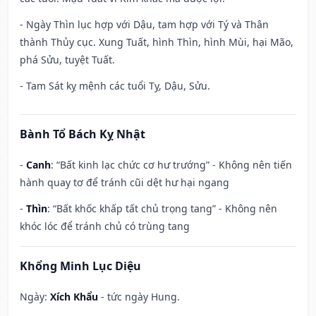
- Ngày Thìn lục hợp với Dậu, tam hợp với Tý và Thân
thành Thủy cục. Xung Tuất, hình Thìn, hình Mùi, hại Mão,
phá Sửu, tuyệt Tuất.
- Tam Sát kỵ mệnh các tuổi Tỵ, Dậu, Sửu.
Bành Tổ Bách Kỵ Nhật
-
Canh
: “Bất kinh lạc chức cơ hư trướng” - Không nên tiến
hành quay tơ để tránh cũi dệt hư hại ngang
-
Thìn
: “Bất khốc khấp tất chủ trọng tang” - Không nên
khóc lóc để tránh chủ có trùng tang
Khổng Minh Lục Diệu
Ngày:
Xích Khẩu
- tức ngày Hung.