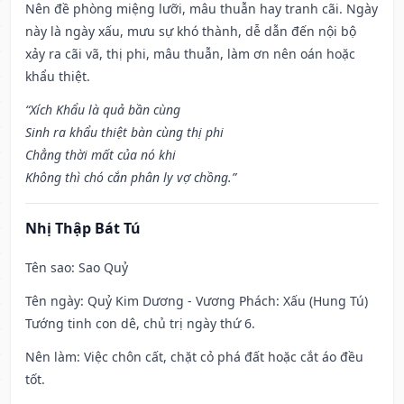
Nên đề phòng miệng lưỡi, mâu thuẫn hay tranh cãi. Ngày
này là ngày xấu, mưu sự khó thành, dễ dẫn đến nội bộ
xảy ra cãi vã, thị phi, mâu thuẫn, làm ơn nên oán hoặc
khẩu thiệt.
“Xích Khẩu là quả bần cùng
Sinh ra khẩu thiệt bàn cùng thị phi
Chẳng thời mất của nó khi
Không thì chó cắn phân ly vợ chồng.”
Nhị Thập Bát Tú
Tên sao
: Sao Quỷ
Tên ngày
: Quỷ Kim Dương - Vương Phách: Xấu (Hung Tú)
Tướng tinh con dê, chủ trị ngày thứ 6.
Nên làm
: Việc chôn cất, chặt cỏ phá đất hoặc cắt áo đều
tốt.