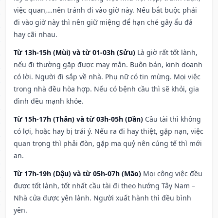
việc quan,…nên tránh đi vào giờ này. Nếu bắt buộc phải
đi vào giờ này thì nên giữ miệng để hạn ché gây ẩu đả
hay cãi nhau.
Từ 13h-15h (Mùi) và từ 01-03h (Sửu)
Là giờ rất tốt lành,
nếu đi thường gặp được may mắn. Buôn bán, kinh doanh
có lời. Người đi sắp về nhà. Phụ nữ có tin mừng. Mọi việc
trong nhà đều hòa hợp. Nếu có bệnh cầu thì sẽ khỏi, gia
đình đều mạnh khỏe.
Từ 15h-17h (Thân) và từ 03h-05h (Dần)
Cầu tài thì không
có lợi, hoặc hay bị trái ý. Nếu ra đi hay thiệt, gặp nạn, việc
quan trọng thì phải đòn, gặp ma quỷ nên cúng tế thì mới
an.
Từ 17h-19h (Dậu) và từ 05h-07h (Mão)
Mọi công việc đều
được tốt lành, tốt nhất cầu tài đi theo hướng Tây Nam –
Nhà cửa được yên lành. Người xuất hành thì đều bình
yên.