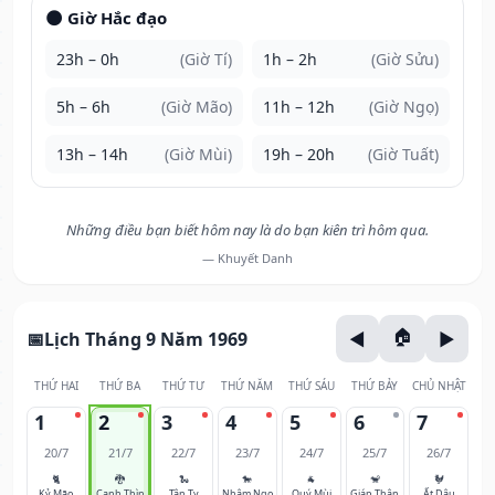
🌑 Giờ Hắc đạo
23h – 0h
(Giờ Tí)
1h – 2h
(Giờ Sửu)
5h – 6h
(Giờ Mão)
11h – 12h
(Giờ Ngọ)
13h – 14h
(Giờ Mùi)
19h – 20h
(Giờ Tuất)
Những điều bạn biết hôm nay là do bạn kiên trì hôm qua.
— Khuyết Danh
Lịch Tháng 9 Năm 1969
THỨ HAI
THỨ BA
THỨ TƯ
THỨ NĂM
THỨ SÁU
THỨ BẢY
CHỦ NHẬT
1
2
3
4
5
6
7
20/7
21/7
22/7
23/7
24/7
25/7
26/7
🐈
🐉
🐍
🐎
🐐
🐒
🐓
Kỷ Mão
Canh Thìn
Tân Tỵ
Nhâm Ngọ
Quý Mùi
Giáp Thân
Ất Dậu