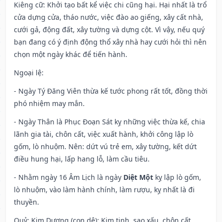
Kiêng cữ
: Khởi tạo bất kể việc chi cũng hại. Hại nhất là trổ
cửa dựng cửa, tháo nước, việc đào ao giếng, xây cất nhà,
cưới gả, động đất, xây tường và dựng cột. Vì vậy, nếu quý
bạn đang có ý định động thổ xây nhà hay cưới hỏi thì nên
chọn một ngày khác để tiến hành.
Ngoại lệ
:
- Ngày Tý Đăng Viên thừa kế tước phong rất tốt, đồng thời
phó nhiệm may mắn.
- Ngày Thân là Phục Đoạn Sát kỵ những việc thừa kế, chia
lãnh gia tài, chôn cất, việc xuất hành, khởi công lập lò
gốm, lò nhuộm. Nên: dứt vú trẻ em, xây tường, kết dứt
điều hung hại, lấp hang lỗ, làm cầu tiêu.
- Nhằm ngày 16 Âm Lịch là ngày
Diệt Một
kỵ lập lò gốm,
lò nhuộm, vào làm hành chính, làm rượu, kỵ nhất là đi
thuyền.
Quỷ: Kim Dương (con dê): Kim tinh, sao xấu. chôn cất