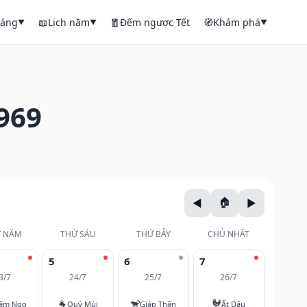
háng
📖
Lịch năm
🧧
Đếm ngược Tết
🧭
Khám phá
▼
▼
▼
969
 NĂM
THỨ SÁU
THỨ BẢY
CHỦ NHẬT
5
6
7
3/7
24/7
25/7
26/7
🐐
🐒
🐓
âm Ngọ
Quý Mùi
Giáp Thân
Ất Dậu