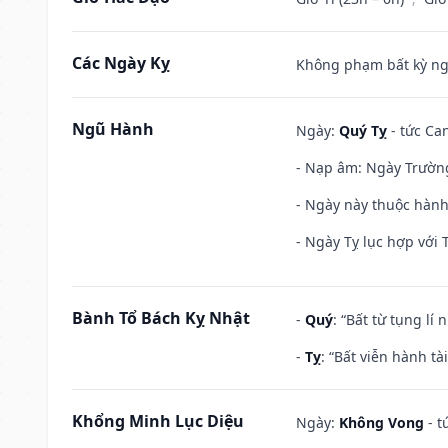
Các Ngày Kỵ
Không phạm bất kỳ ngày
Ngũ Hành
Ngày:
Quý Tỵ
- tức Can
- Nạp âm: Ngày Trường 
- Ngày này thuộc hành
- Ngày Tỵ lục hợp với 
Bành Tổ Bách Kỵ Nhật
-
Quý
: “Bất từ tụng lí
-
Tỵ
: “Bất viễn hành t
Khổng Minh Lục Diệu
Ngày:
Không Vong
- t