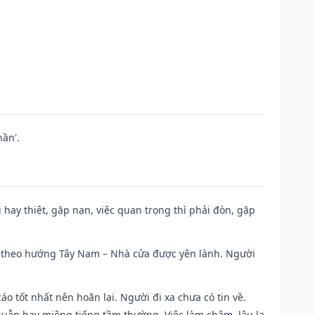
ần'.
đi hay thiệt, gặp nạn, việc quan trọng thì phải đòn, gặp
 đi theo hướng Tây Nam – Nhà cửa được yên lành. Người
áo tốt nhất nên hoãn lại. Người đi xa chưa có tin về.
huẫn hay miệng tiếng tầm thường. Việc làm chậm, lâu la