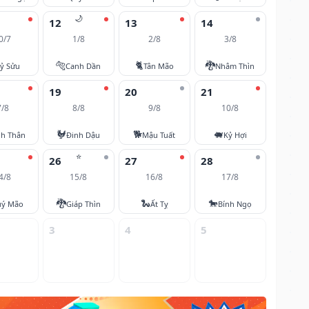
🌙
12
13
14
0/7
1/8
2/8
3/8
🐅
🐈
🐉
ỷ Sửu
Canh Dần
Tân Mão
Nhâm Thìn
19
20
21
7/8
8/8
9/8
10/8
🐓
🐕
🐖
nh Thân
Đinh Dậu
Mậu Tuất
Kỷ Hợi
⭐
26
27
28
4/8
15/8
16/8
17/8
🐉
🐍
🐎
ý Mão
Giáp Thìn
Ất Tỵ
Bính Ngọ
3
4
5