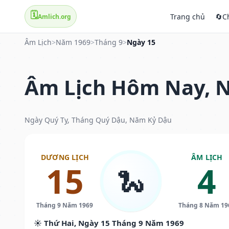
🗓️
Trang chủ
🔄
C
Amlich.org
Âm Lịch
>
Năm 1969
>
Tháng 9
>
Ngày 15
Âm Lịch Hôm Nay, N
Ngày Quý Tỵ, Tháng Quý Dậu, Năm Kỷ Dậu
DƯƠNG LỊCH
ÂM LỊCH
15
4
🐍
Tháng 9 Năm 1969
Tháng 8 Năm 19
☀️ Thứ Hai, Ngày 15 Tháng 9 Năm 1969