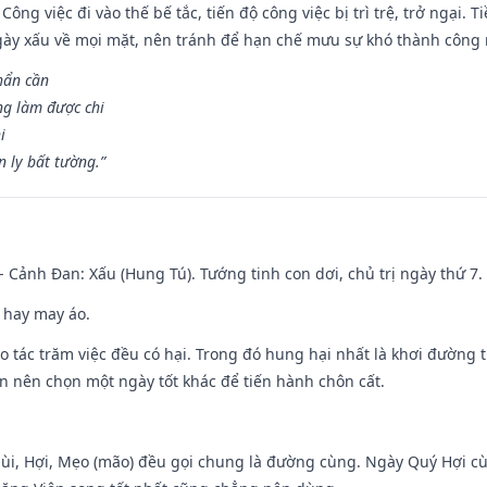
Công việc đi vào thế bế tắc, tiến độ công việc bị trì trệ, trở ngại. 
ày xấu về mọi mặt, nên tránh để hạn chế mưu sự khó thành công 
hẩn cần
ng làm được chi
i
 ly bất tường.”
- Cảnh Đan: Xấu (Hung Tú). Tướng tinh con dơi, chủ trị ngày thứ 7.
 hay may áo.
ạo tác trăm việc đều có hại. Trong đó hung hại nhất là khơi đường t
n nên chọn một ngày tốt khác để tiến hành chôn cất.
Mùi, Hợi, Mẹo (mão) đều gọi chung là đường cùng. Ngày Quý Hợi cù