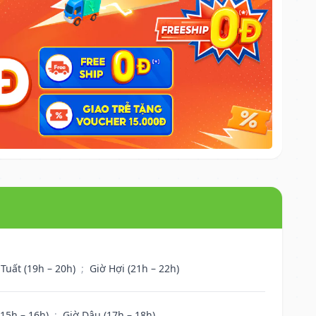
 Tuất (19h – 20h)
;
Giờ Hợi (21h – 22h)
(15h – 16h)
;
Giờ Dậu (17h – 18h)