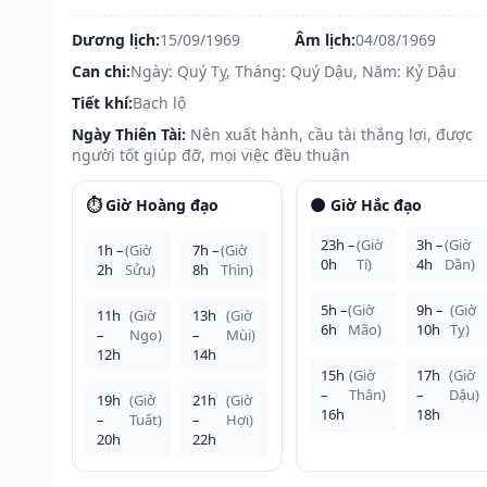
Dương lịch:
15/09/1969
Âm lịch:
04/08/1969
Can chi:
Ngày: Quý Tỵ, Tháng: Quý Dậu, Năm: Kỷ Dậu
Tiết khí:
Bạch lộ
Ngày Thiên Tài:
Nên xuất hành, cầu tài thắng lợi, được
người tốt giúp đỡ, mọi việc đều thuận
⏱️ Giờ Hoàng đạo
🌑 Giờ Hắc đạo
23h –
(Giờ
3h –
(Giờ
1h –
(Giờ
7h –
(Giờ
0h
Tí)
4h
Dần)
2h
Sửu)
8h
Thìn)
5h –
(Giờ
9h –
(Giờ
11h
(Giờ
13h
(Giờ
6h
Mão)
10h
Tỵ)
–
Ngọ)
–
Mùi)
12h
14h
15h
(Giờ
17h
(Giờ
–
Thân)
–
Dậu)
19h
(Giờ
21h
(Giờ
16h
18h
–
Tuất)
–
Hợi)
20h
22h