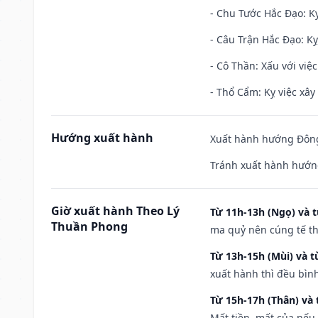
- Chu Tước Hắc Đạo: Kỵ
- Câu Trận Hắc Đạo: Kỵ
- Cô Thần: Xấu với việc
- Thổ Cẩm: Kỵ việc xây
Hướng xuất hành
Xuất hành hướng Đông 
Tránh xuất hành hướng
Giờ xuất hành Theo Lý
Từ 11h-13h (Ngọ) và t
Thuần Phong
ma quỷ nên cúng tế th
Từ 13h-15h (Mùi) và t
xuất hành thì đều bìn
Từ 15h-17h (Thân) và 
Mất tiền, mất của nếu