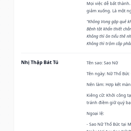
Mọi việc dễ bất thành. 
giảm xuống. Là một ng
“Không Vong gặp quẻ k
Bệnh tật khẩn thiết chẳ
Không thì ôn tiểu thê nh
Không thì trộm cắp phân
Nhị Thập Bát Tú
Tên sao
: Sao Nữ
Tên ngày
: Nữ Thổ Bức 
Nên làm
: Hợp kết màn
Kiêng cữ
: Khởi công t
tránh điềm giữ quý bạ
Ngoại lệ
:
- Sao Nữ Thổ Bức tại 