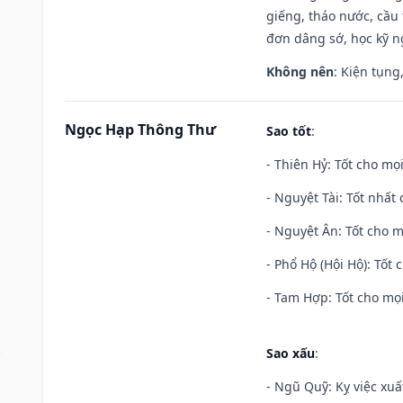
giếng, tháo nước, cầu 
đơn dâng sớ, học kỹ ng
Không nên
: Kiện tụng
Ngọc Hạp Thông Thư
Sao tốt
:
- Thiên Hỷ: Tốt cho mọi
- Nguyệt Tài: Tốt nhất 
- Nguyệt Ân: Tốt cho m
- Phổ Hộ (Hội Hộ): Tốt 
- Tam Hợp: Tốt cho mọi
Sao xấu
:
- Ngũ Quỹ: Kỵ việc xuấ