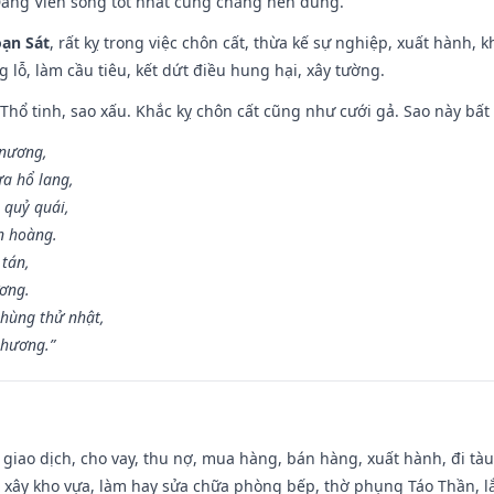
Đăng Viên song tốt nhất cũng chẳng nên dùng.
ạn Sát
, rất kỵ trong việc chôn cất, thừa kế sự nghiệp, xuất hành, 
g lỗ, làm cầu tiêu, kết dứt điều hung hại, xây tường.
 Thổ tinh, sao xấu. Khắc kỵ chôn cất cũng như cưới gả. Sao này bất l
 nương,
a hổ lang,
 quỷ quái,
n hoàng.
 tán,
ương.
hùng thử nhật,
 hương.”
, giao dịch, cho vay, thu nợ, mua hàng, bán hàng, xuất hành, đi tà
 xây kho vựa, làm hay sửa chữa phòng bếp, thờ phụng Táo Thần, lắp