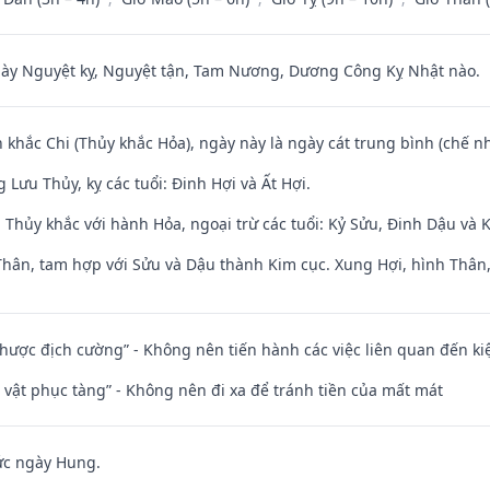
 Nguyệt kỵ, Nguyệt tận, Tam Nương, Dương Công Kỵ Nhật nào.
 khắc Chi (Thủy khắc Hỏa), ngày này là ngày cát trung bình (chế nh
Lưu Thủy, kỵ các tuổi: Đinh Hợi và Ất Hợi.
 Thủy khắc với hành Hỏa, ngoại trừ các tuổi: Kỷ Sửu, Đinh Dậu và
Thân, tam hợp với Sửu và Dậu thành Kim cục. Xung Hợi, hình Thân, 
 nhược địch cường” - Không nên tiến hành các việc liên quan đến ki
ài vật phục tàng” - Không nên đi xa để tránh tiền của mất mát
ức ngày Hung.