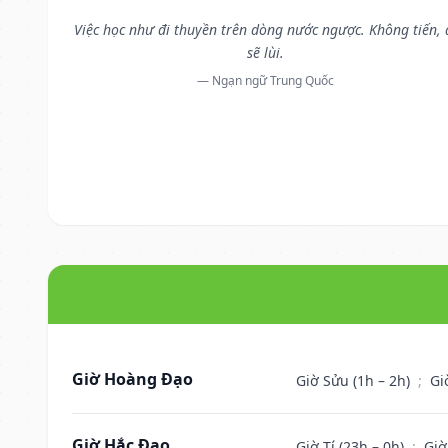
Việc học như đi thuyền trên dòng nước ngược. Không tiến, 
sẽ lùi.
— Ngạn ngữ Trung Quốc
Giờ Hoàng Đạo
Giờ Sửu (1h – 2h)
;
Gi
Giờ Hắc Đạo
Giờ Tí (23h – 0h)
;
Giờ