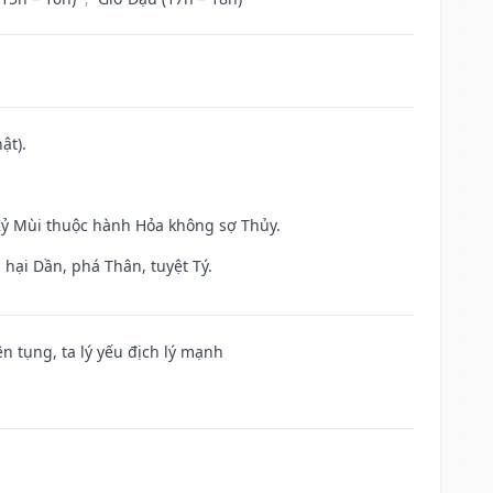
ật).
 Kỷ Mùi thuộc hành Hỏa không sợ Thủy.
hại Dần, phá Thân, tuyệt Tý.
ện tụng, ta lý yếu địch lý mạnh