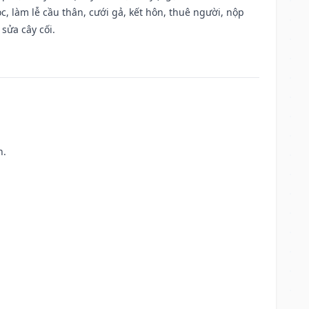
, làm lễ cầu thân, cưới gả, kết hôn, thuê người, nộp
sửa cây cối.
h.