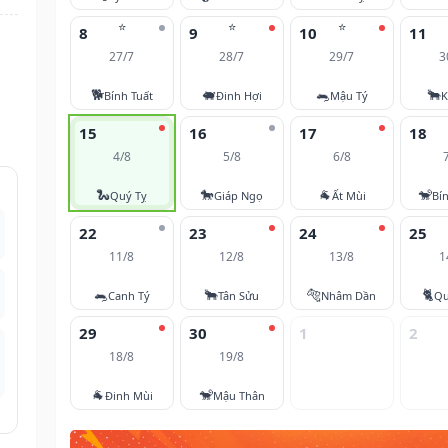
⭐
⭐
⭐
8
9
10
11
27/7
28/7
29/7
3
🐕
🐖
🐀
🐂
Bính Tuất
Đinh Hợi
Mậu Tý
K
15
16
17
18
4/8
5/8
6/8
🐍
🐎
🐐
🐒
Quý Tỵ
Giáp Ngọ
Ất Mùi
Bí
22
23
24
25
11/8
12/8
13/8
1
🐀
🐂
🐅
🐈
Canh Tý
Tân Sửu
Nhâm Dần
Qu
29
30
1
2
18/8
19/8
🐐
🐒
Đinh Mùi
Mậu Thân