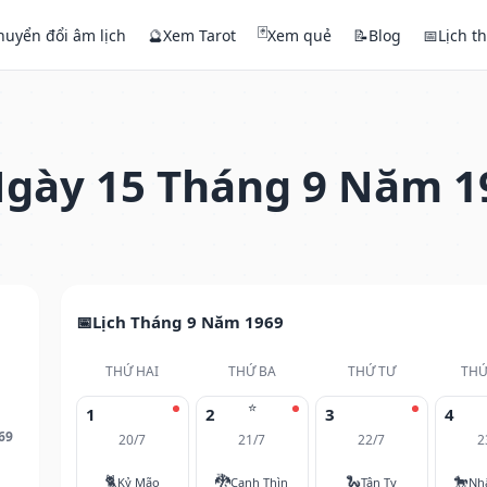
🃏
huyển đổi âm lịch
🔮
Xem Tarot
Xem quẻ
📝
Blog
📅
Lịch t
gày 15 Tháng 9 Năm 1
Lịch Tháng 9 Năm 1969
THỨ HAI
THỨ BA
THỨ TƯ
THỨ
⭐
1
2
3
4
69
20/7
21/7
22/7
2
🐈
🐉
🐍
🐎
Kỷ Mão
Canh Thìn
Tân Tỵ
Nh