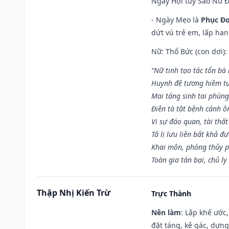
Ngày Hợi tuy Sao Nữ 
- Ngày Mẹo là
Phục Đo
dứt vú trẻ em, lấp han
Nữ: Thổ Bức (con dơi):
“Nữ tinh tạo tác tổn bà
Huynh đệ tương hiềm tự
Mai táng sinh tai phùng
Điên tà tật bệnh cánh ô
Vi sự đáo quan, tài thất
Tả lị lưu liên bất khả đ
Khai môn, phóng thủy p
Toàn gia tán bại, chủ ly
Thập Nhị Kiến Trừ
Trực Thành
Nên làm
: Lập khế ước
đặt táng, kê gác, dựng