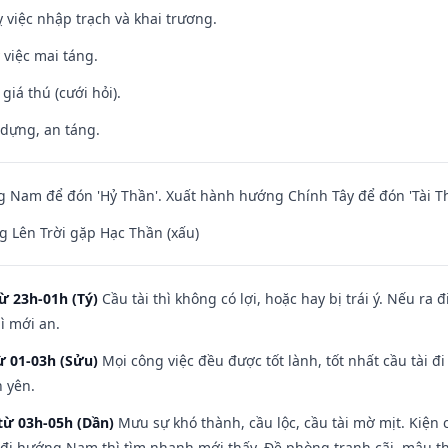
 việc nhập trạch và khai trương.
 việc mai táng.
 giá thú (cưới hỏi).
 dựng, an táng.
Nam để đón 'Hỷ Thần'. Xuất hành hướng Chính Tây để đón 'Tài Th
 Lên Trời gặp Hạc Thần (xấu)
ừ 23h-01h (Tý)
Cầu tài thì không có lợi, hoặc hay bị trái ý. Nếu ra 
ì mới an.
ừ 01-03h (Sửu)
Mọi công việc đều được tốt lành, tốt nhất cầu tài
h yên.
từ 03h-05h (Dần)
Mưu sự khó thành, cầu lộc, cầu tài mờ mịt. Kiện c
 đi hướng Nam thì tìm nhanh mới thấy. Đề phòng tranh cãi, mâu t