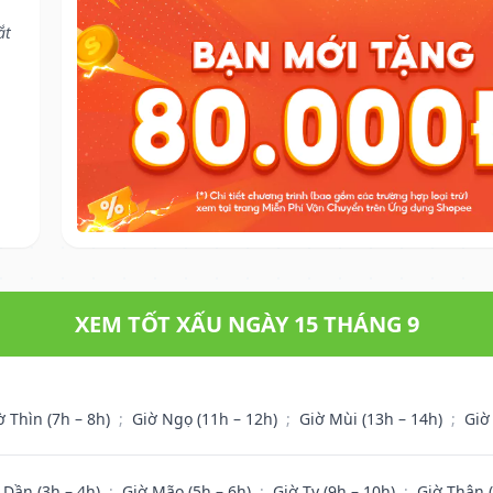
ắt
XEM TỐT XẤU NGÀY 15 THÁNG 9
ờ Thìn (7h – 8h)
;
Giờ Ngọ (11h – 12h)
;
Giờ Mùi (13h – 14h)
;
Giờ
 Dần (3h – 4h)
;
Giờ Mão (5h – 6h)
;
Giờ Tỵ (9h – 10h)
;
Giờ Thân 