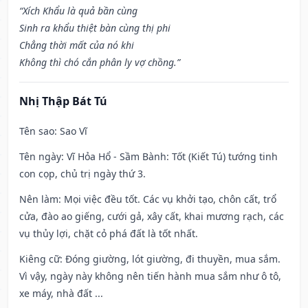
“Xích Khẩu là quả bần cùng
Sinh ra khẩu thiệt bàn cùng thị phi
Chẳng thời mất của nó khi
Không thì chó cắn phân ly vợ chồng.”
Nhị Thập Bát Tú
Tên sao
: Sao Vĩ
Tên ngày
: Vĩ Hỏa Hổ - Sầm Bành: Tốt (Kiết Tú) tướng tinh
con cọp, chủ trị ngày thứ 3.
Nên làm
: Mọi việc đều tốt. Các vụ khởi tạo, chôn cất, trổ
cửa, đào ao giếng, cưới gả, xây cất, khai mương rạch, các
vụ thủy lợi, chặt cỏ phá đất là tốt nhất.
Kiêng cữ
: Đóng giường, lót giường, đi thuyền, mua sắm.
Vì vậy, ngày này không nên tiến hành mua sắm như ô tô,
xe máy, nhà đất ...