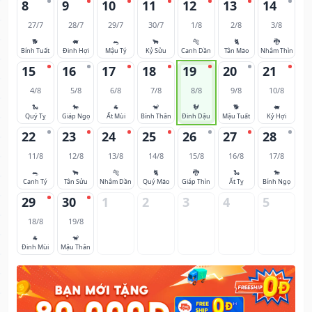
8
9
10
11
12
13
14
27/7
28/7
29/7
30/7
1/8
2/8
3/8
🐕
🐖
🐀
🐂
🐅
🐈
🐉
Bính Tuất
Đinh Hợi
Mậu Tý
Kỷ Sửu
Canh Dần
Tân Mão
Nhâm Thìn
15
16
17
18
19
20
21
4/8
5/8
6/8
7/8
8/8
9/8
10/8
🐍
🐎
🐐
🐒
🐓
🐕
🐖
Quý Tỵ
Giáp Ngọ
Ất Mùi
Bính Thân
Đinh Dậu
Mậu Tuất
Kỷ Hợi
22
23
24
25
26
27
28
11/8
12/8
13/8
14/8
15/8
16/8
17/8
🐀
🐂
🐅
🐈
🐉
🐍
🐎
Canh Tý
Tân Sửu
Nhâm Dần
Quý Mão
Giáp Thìn
Ất Tỵ
Bính Ngọ
29
30
1
2
3
4
5
18/8
19/8
🐐
🐒
Đinh Mùi
Mậu Thân