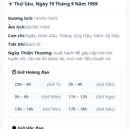
☀️ Thứ Sáu, Ngày 19 Tháng 9 Năm 1969
Dương lịch:
19/09/1969
Âm lịch:
08/08/1969
Can chi:
Ngày: Đinh Dậu, Tháng: Quý Dậu, Năm: Kỷ Dậu
Tiết khí:
Bạch lộ
Ngày Thiên Thương:
Xuất hành để gặp cấp trên thì
tuyệt vời, cầu tài thì được tài, mọi việc đều thuận lợi
⏱️ Giờ Hoàng đạo
23h – 0h
(Giờ Tí)
3h – 4h
(Giờ Dần)
5h – 6h
(Giờ Mão)
11h – 12h
(Giờ Ngọ)
13h – 14h
(Giờ Mùi)
17h – 18h
(Giờ Dậu)
🌑 Giờ Hắc đạo