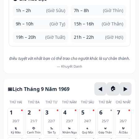
1h – 2h
(Giờ Sửu)
7h – 8h
(Giờ Thìn)
9h – 10h
(Giờ Tỵ)
15h – 16h
(Giờ Thân)
19h – 20h
(Giờ Tuất)
21h – 22h
(Giờ Hợi)
Điều tuyệt vời nhất bạn có thể trao cho người khác là sự chân thành.
— Khuyết Danh
Lịch Tháng 9 Năm 1969
THỨ HAI
THỨ BA
THỨ TƯ
THỨ NĂM
THỨ SÁU
THỨ BẢY
CHỦ NHẬT
1
2
3
4
5
6
7
20/7
21/7
22/7
23/7
24/7
25/7
26/7
🐈
🐉
🐍
🐎
🐐
🐒
🐓
Kỷ Mão
Canh Thìn
Tân Tỵ
Nhâm Ngọ
Quý Mùi
Giáp Thân
Ất Dậu