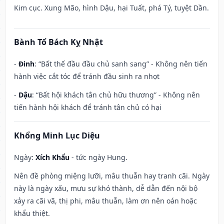
Kim cục. Xung Mão, hình Dậu, hại Tuất, phá Tý, tuyệt Dần.
Bành Tổ Bách Kỵ Nhật
-
Đinh
: “Bất thế đầu đầu chủ sanh sang” - Không nên tiến
hành việc cắt tóc để tránh đầu sinh ra nhọt
-
Dậu
: “Bất hội khách tân chủ hữu thương” - Không nên
tiến hành hội khách để tránh tân chủ có hại
Khổng Minh Lục Diệu
Ngày:
Xích Khẩu
- tức ngày Hung.
Nên đề phòng miệng lưỡi, mâu thuẫn hay tranh cãi. Ngày
này là ngày xấu, mưu sự khó thành, dễ dẫn đến nội bộ
xảy ra cãi vã, thị phi, mâu thuẫn, làm ơn nên oán hoặc
khẩu thiệt.