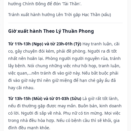
hướng Chính Đông để đón 'Tài Thần'.
Tránh xuất hành hướng Lên Trời gặp Hạc Thần (xấu)
Giờ xuất hành Theo Lý Thuần Phong
Từ 11h-13h (Ngọ) và từ 23h-01h (Tý)
Hay tranh luận, cãi
cọ, gây chuyện đói kém, phải đề phòng. Người ra đi tốt
nhất nên hoãn lại. Phòng người người nguyền rủa, tránh
lây bệnh. Nói chung những việc như hội họp, tranh luận,
việc quan,…nên tránh đi vào giờ này. Nếu bắt buộc phải
đi vào giờ này thì nên giữ miệng để hạn ché gây ẩu đả
hay cãi nhau.
Từ 13h-15h (Mùi) và từ 01-03h (Sửu)
Là giờ rất tốt lành,
nếu đi thường gặp được may mắn. Buôn bán, kinh doanh
có lời. Người đi sắp về nhà. Phụ nữ có tin mừng. Mọi việc
trong nhà đều hòa hợp. Nếu có bệnh cầu thì sẽ khỏi, gia
đình đều mạnh khỏe.