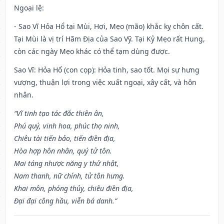
Ngoại lệ
:
- Sao Vĩ Hỏa Hổ tại Mùi, Hợi, Mẹo (mão) khắc kỵ chôn cất.
Tại Mùi là vị trí Hãm Địa của Sao Vỹ. Tại Kỷ Mẹo rất Hung,
còn các ngày Mẹo khác có thể tạm dùng được.
Sao Vĩ: Hỏa Hổ (con cọp): Hỏa tinh, sao tốt. Mọi sự hưng
vượng, thuận lợi trong việc xuất ngoại, xây cất, và hôn
nhân.
“Vĩ tinh tạo tác đắc thiên ân,
Phú quý, vinh hoa, phúc thọ ninh,
Chiêu tài tiến bảo, tiến điền địa,
Hòa hợp hôn nhân, quý tử tôn.
Mai táng nhược năng y thử nhật,
Nam thanh, nữ chính, tử tôn hưng.
Khai môn, phóng thủy, chiêu điền địa,
Đại đại công hầu, viễn bá danh.”