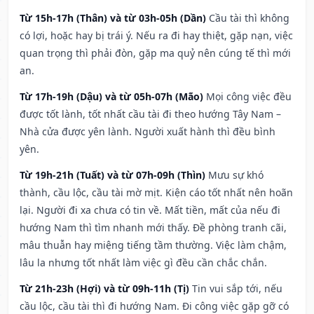
Từ 15h-17h (Thân) và từ 03h-05h (Dần)
Cầu tài thì không
có lợi, hoặc hay bị trái ý. Nếu ra đi hay thiệt, gặp nạn, việc
quan trọng thì phải đòn, gặp ma quỷ nên cúng tế thì mới
an.
Từ 17h-19h (Dậu) và từ 05h-07h (Mão)
Mọi công việc đều
được tốt lành, tốt nhất cầu tài đi theo hướng Tây Nam –
Nhà cửa được yên lành. Người xuất hành thì đều bình
yên.
Từ 19h-21h (Tuất) và từ 07h-09h (Thìn)
Mưu sự khó
thành, cầu lộc, cầu tài mờ mịt. Kiện cáo tốt nhất nên hoãn
lại. Người đi xa chưa có tin về. Mất tiền, mất của nếu đi
hướng Nam thì tìm nhanh mới thấy. Đề phòng tranh cãi,
mâu thuẫn hay miệng tiếng tầm thường. Việc làm chậm,
lâu la nhưng tốt nhất làm việc gì đều cần chắc chắn.
Từ 21h-23h (Hợi) và từ 09h-11h (Tị)
Tin vui sắp tới, nếu
cầu lộc, cầu tài thì đi hướng Nam. Đi công việc gặp gỡ có