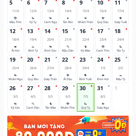
5
6
7
8
9
10
11
11/4
12/4
13/4
14/4
15/4
16/4
17/4
🐉
🐍
🐎
🐐
🐒
🐓
🐕
Mậu Thìn
Kỷ Tỵ
Canh Ngọ
Tân Mùi
Nhâm Thân
Quý Dậu
Giáp Tuất
12
13
14
15
16
17
18
18/4
19/4
20/4
21/4
22/4
23/4
24/4
🐖
🐀
🐂
🐅
🐈
🐉
🐍
Ất Hợi
Bính Tý
Đinh Sửu
Mậu Dần
Kỷ Mão
Canh Thìn
Tân Tỵ
19
20
21
22
23
24
25
25/4
26/4
27/4
28/4
29/4
1/5
2/5
🐎
🐐
🐒
🐓
🐕
🐖
🐀
Nhâm Ngọ
Quý Mùi
Giáp Thân
Ất Dậu
Bính Tuất
Đinh Hợi
Mậu Tý
26
27
28
29
30
31
1
3/5
4/5
5/5
6/5
7/5
8/5
🐂
🐅
🐈
🐉
🐍
🐎
Kỷ Sửu
Canh Dần
Tân Mão
Nhâm Thìn
Quý Tỵ
Giáp Ngọ