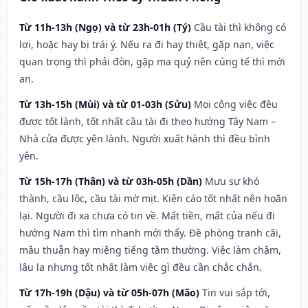
Từ 11h-13h (Ngọ) và từ 23h-01h (Tý)
Cầu tài thì không có
lợi, hoặc hay bị trái ý. Nếu ra đi hay thiệt, gặp nạn, việc
quan trọng thì phải đòn, gặp ma quỷ nên cúng tế thì mới
an.
Từ 13h-15h (Mùi) và từ 01-03h (Sửu)
Mọi công việc đều
được tốt lành, tốt nhất cầu tài đi theo hướng Tây Nam –
Nhà cửa được yên lành. Người xuất hành thì đều bình
yên.
Từ 15h-17h (Thân) và từ 03h-05h (Dần)
Mưu sự khó
thành, cầu lộc, cầu tài mờ mịt. Kiện cáo tốt nhất nên hoãn
lại. Người đi xa chưa có tin về. Mất tiền, mất của nếu đi
hướng Nam thì tìm nhanh mới thấy. Đề phòng tranh cãi,
mâu thuẫn hay miệng tiếng tầm thường. Việc làm chậm,
lâu la nhưng tốt nhất làm việc gì đều cần chắc chắn.
Từ 17h-19h (Dậu) và từ 05h-07h (Mão)
Tin vui sắp tới,