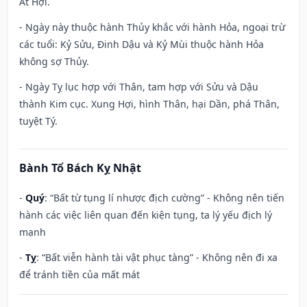
Ất Hợi.
- Ngày này thuộc hành Thủy khắc với hành Hỏa, ngoại trừ
các tuổi: Kỷ Sửu, Đinh Dậu và Kỷ Mùi thuộc hành Hỏa
không sợ Thủy.
- Ngày Tỵ lục hợp với Thân, tam hợp với Sửu và Dậu
thành Kim cục. Xung Hợi, hình Thân, hại Dần, phá Thân,
tuyệt Tý.
Bành Tổ Bách Kỵ Nhật
-
Quý
: “Bất từ tụng lí nhược địch cường” - Không nên tiến
hành các việc liên quan đến kiện tụng, ta lý yếu địch lý
mạnh
-
Tỵ
: “Bất viễn hành tài vật phục tàng” - Không nên đi xa
để tránh tiền của mất mát