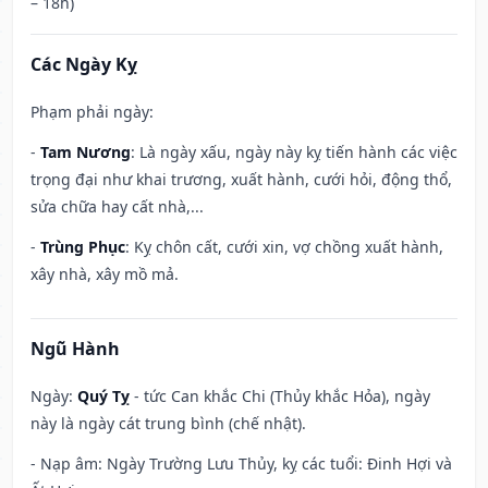
– 18h)
Các Ngày Kỵ
Phạm phải ngày:
-
Tam Nương
: Là ngày xấu, ngày này kỵ tiến hành các việc
trọng đại như khai trương, xuất hành, cưới hỏi, động thổ,
sửa chữa hay cất nhà,...
-
Trùng Phục
: Kỵ chôn cất, cưới xin, vợ chồng xuất hành,
xây nhà, xây mồ mả.
Ngũ Hành
Ngày:
Quý Tỵ
- tức Can khắc Chi (Thủy khắc Hỏa), ngày
này là ngày cát trung bình (chế nhật).
- Nạp âm: Ngày Trường Lưu Thủy, kỵ các tuổi: Đinh Hợi và