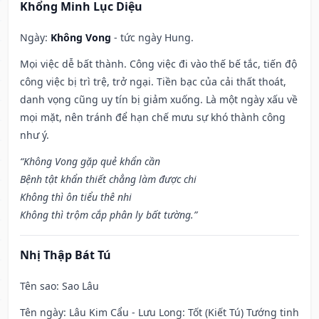
Khổng Minh Lục Diệu
Ngày:
Không Vong
- tức ngày Hung.
Mọi việc dễ bất thành. Công việc đi vào thế bế tắc, tiến độ
công việc bị trì trệ, trở ngại. Tiền bạc của cải thất thoát,
danh vọng cũng uy tín bị giảm xuống. Là một ngày xấu về
mọi mặt, nên tránh để hạn chế mưu sự khó thành công
như ý.
“Không Vong gặp quẻ khẩn cần
Bệnh tật khẩn thiết chẳng làm được chi
Không thì ôn tiểu thê nhi
Không thì trộm cắp phân ly bất tường.”
Nhị Thập Bát Tú
Tên sao
: Sao Lâu
Tên ngày
: Lâu Kim Cẩu - Lưu Long: Tốt (Kiết Tú) Tướng tinh