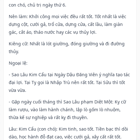
con chó, chủ trị ngày thứ 6.
Nên làm
: Khởi công mọi việc đều rất tốt. Tốt nhất là việc
dựng cột, cưới gả, trổ cửa, dựng cửa, cất lầu, làm giàn
gác, cắt áo, tháo nước hay các vụ thủy lợi.
Kiêng cữ
: Nhất là lót giường, đóng giường và đi đường
thủy.
Ngoại lệ
:
- Sao Lâu Kim Cẩu tại Ngày Dậu Đăng Viên ý nghĩa tạo tác
đại lợi. Tại Tỵ gọi là Nhập Trù nên rất tốt. Tại Sửu thì tốt
vừa vừa.
- Gặp ngày cuối tháng thì Sao Lâu phạm Diệt Một: Kỵ cữ
làm rượu, vào làm hành chánh, lập lò gốm lò nhuộm,
thừa kế sự nghiệp và rất kỵ đi thuyền.
Lâu: Kim Cẩu (con chó): Kim tinh, sao tốt. Tiền bạc thì dồi
dào, học hành đỗ đạt cao, việc cưới gả, xây cất rất tốt.