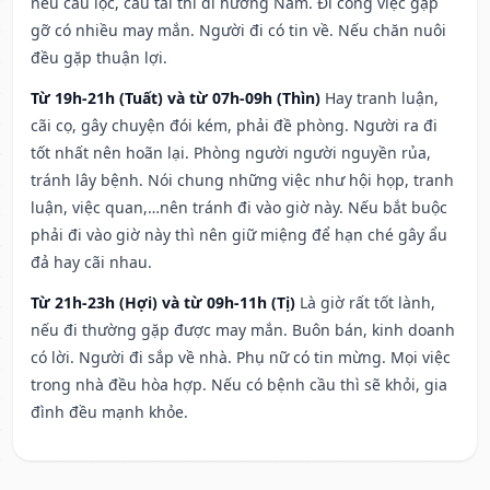
nếu cầu lộc, cầu tài thì đi hướng Nam. Đi công việc gặp
gỡ có nhiều may mắn. Người đi có tin về. Nếu chăn nuôi
đều gặp thuận lợi.
Từ 19h-21h (Tuất) và từ 07h-09h (Thìn)
Hay tranh luận,
cãi cọ, gây chuyện đói kém, phải đề phòng. Người ra đi
tốt nhất nên hoãn lại. Phòng người người nguyền rủa,
tránh lây bệnh. Nói chung những việc như hội họp, tranh
luận, việc quan,…nên tránh đi vào giờ này. Nếu bắt buộc
phải đi vào giờ này thì nên giữ miệng để hạn ché gây ẩu
đả hay cãi nhau.
Từ 21h-23h (Hợi) và từ 09h-11h (Tị)
Là giờ rất tốt lành,
nếu đi thường gặp được may mắn. Buôn bán, kinh doanh
có lời. Người đi sắp về nhà. Phụ nữ có tin mừng. Mọi việc
trong nhà đều hòa hợp. Nếu có bệnh cầu thì sẽ khỏi, gia
đình đều mạnh khỏe.