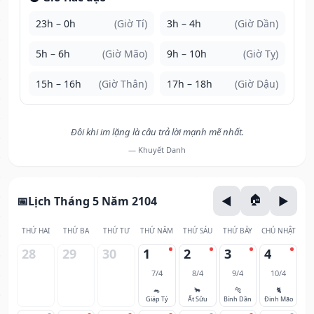
23h – 0h
(Giờ Tí)
3h – 4h
(Giờ Dần)
5h – 6h
(Giờ Mão)
9h – 10h
(Giờ Tỵ)
15h – 16h
(Giờ Thân)
17h – 18h
(Giờ Dậu)
Đôi khi im lặng là câu trả lời mạnh mẽ nhất.
— Khuyết Danh
Lịch Tháng 5 Năm 2104
THỨ HAI
THỨ BA
THỨ TƯ
THỨ NĂM
THỨ SÁU
THỨ BẢY
CHỦ NHẬT
28
29
30
1
2
3
4
7/4
8/4
9/4
10/4
🐀
🐂
🐅
🐈
Giáp Tý
Ất Sửu
Bính Dần
Đinh Mão