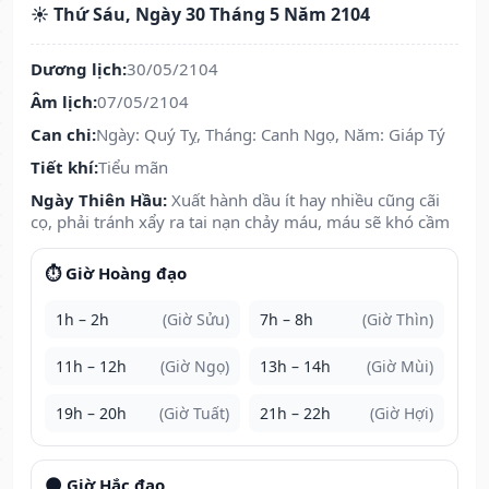
☀️ Thứ Sáu, Ngày 30 Tháng 5 Năm 2104
Dương lịch:
30/05/2104
Âm lịch:
07/05/2104
Can chi:
Ngày: Quý Tỵ, Tháng: Canh Ngọ, Năm: Giáp Tý
Tiết khí:
Tiểu mãn
Ngày Thiên Hầu:
Xuất hành dầu ít hay nhiều cũng cãi
cọ, phải tránh xẩy ra tai nạn chảy máu, máu sẽ khó cầm
⏱️ Giờ Hoàng đạo
1h – 2h
(Giờ Sửu)
7h – 8h
(Giờ Thìn)
11h – 12h
(Giờ Ngọ)
13h – 14h
(Giờ Mùi)
19h – 20h
(Giờ Tuất)
21h – 22h
(Giờ Hợi)
🌑 Giờ Hắc đạo