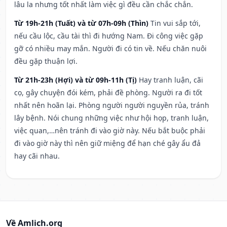
lâu la nhưng tốt nhất làm việc gì đều cần chắc chắn.
Từ 19h-21h (Tuất) và từ 07h-09h (Thìn)
Tin vui sắp tới,
nếu cầu lộc, cầu tài thì đi hướng Nam. Đi công việc gặp
gỡ có nhiều may mắn. Người đi có tin về. Nếu chăn nuôi
đều gặp thuận lợi.
Từ 21h-23h (Hợi) và từ 09h-11h (Tị)
Hay tranh luận, cãi
cọ, gây chuyện đói kém, phải đề phòng. Người ra đi tốt
nhất nên hoãn lại. Phòng người người nguyền rủa, tránh
lây bệnh. Nói chung những việc như hội họp, tranh luận,
việc quan,…nên tránh đi vào giờ này. Nếu bắt buộc phải
đi vào giờ này thì nên giữ miệng để hạn ché gây ẩu đả
hay cãi nhau.
Về Amlich.org