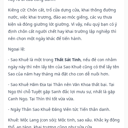
Kiêng cữ
: Chôn cất, trổ cửa dựng cửa, khai thông đường
nước, việc khai trương, đào ao móc giếng, các vụ thưa
kiện và đóng giường lót giường. Vì vậy, nếu quý bạn có ý
định chôn cất người chết hay khai trường lập nghiệp thì
nên chọn một ngày khác để tiến hành.
Ngoại lệ
:
- Sao Khuê là một trong
Thất Sát Tinh
, nếu đẻ con nhằm
ngày này thì nên lấy tên của Sao Khuê cũng có thể lấy tên
Sao của năm hay tháng mà đặt cho con dễ nuôi hơn.
- Sao Khuê Hãm Địa tại Thân nên Văn Khoa thất bại. Tại
Ngọ thì chỗ Tuyệt gặp Sanh đắc lợi mưu sự, nhất là gặp
Canh Ngọ. Tại Thìn thì tốt vừa vừa.
- Ngày Thân Sao Khuê Đăng Viên tức Tiến thân danh.
Khuê: Mộc Lang (con sói): Mộc tinh, sao xấu. Khắc kỵ động
thổ, an táng, khai trương cũng như sửa cửa.