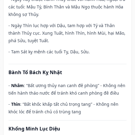
các tuổi: Mậu Tý, Bính Thân và Mậu Ngọ thuộc hành Hỏa
không sợ Thủy.
- Ngày Thìn lục hợp với Dậu, tam hợp với Tý và Thân
thành Thủy cục. Xung Tuất, hình Thìn, hình Mùi, hại Mão,
phá Sửu, tuyệt Tuất.
- Tam Sát kỵ mệnh các tuổi Tỵ, Dậu, Sửu.
Bành Tổ Bách Kỵ Nhật
-
Nhâm
: “Bất ương thủy nan canh đê phòng” - Không nên
tiến hành tháo nước để tránh khó canh phòng đê điều
-
Thìn
: “Bất khốc khấp tất chủ trọng tang” - Không nên
khóc lóc để tránh chủ có trùng tang
Khổng Minh Lục Diệu