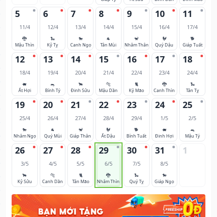
5
6
7
8
9
10
11
11/4
12/4
13/4
14/4
15/4
16/4
17/4
🐉
🐍
🐎
🐐
🐒
🐓
🐕
Mậu Thìn
Kỷ Tỵ
Canh Ngọ
Tân Mùi
Nhâm Thân
Quý Dậu
Giáp Tuất
12
13
14
15
16
17
18
18/4
19/4
20/4
21/4
22/4
23/4
24/4
🐖
🐀
🐂
🐅
🐈
🐉
🐍
Ất Hợi
Bính Tý
Đinh Sửu
Mậu Dần
Kỷ Mão
Canh Thìn
Tân Tỵ
19
20
21
22
23
24
25
25/4
26/4
27/4
28/4
29/4
1/5
2/5
🐎
🐐
🐒
🐓
🐕
🐖
🐀
Nhâm Ngọ
Quý Mùi
Giáp Thân
Ất Dậu
Bính Tuất
Đinh Hợi
Mậu Tý
26
27
28
29
30
31
1
3/5
4/5
5/5
6/5
7/5
8/5
🐂
🐅
🐈
🐉
🐍
🐎
Kỷ Sửu
Canh Dần
Tân Mão
Nhâm Thìn
Quý Tỵ
Giáp Ngọ