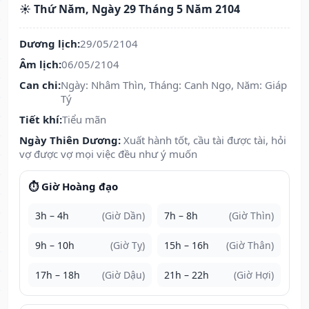
☀️ Thứ Năm, Ngày 29 Tháng 5 Năm 2104
Dương lịch:
29/05/2104
Âm lịch:
06/05/2104
Can chi:
Ngày: Nhâm Thìn, Tháng: Canh Ngọ, Năm: Giáp
Tý
Tiết khí:
Tiểu mãn
Ngày Thiên Dương:
Xuất hành tốt, cầu tài được tài, hỏi
vợ được vợ mọi việc đều như ý muốn
⏱️ Giờ Hoàng đạo
3h – 4h
(Giờ Dần)
7h – 8h
(Giờ Thìn)
9h – 10h
(Giờ Tỵ)
15h – 16h
(Giờ Thân)
17h – 18h
(Giờ Dậu)
21h – 22h
(Giờ Hợi)