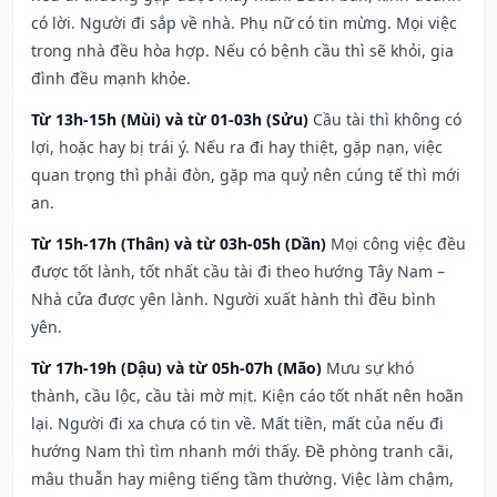
có lời. Người đi sắp về nhà. Phụ nữ có tin mừng. Mọi việc
trong nhà đều hòa hợp. Nếu có bệnh cầu thì sẽ khỏi, gia
đình đều mạnh khỏe.
Từ 13h-15h (Mùi) và từ 01-03h (Sửu)
Cầu tài thì không có
lợi, hoặc hay bị trái ý. Nếu ra đi hay thiệt, gặp nạn, việc
quan trọng thì phải đòn, gặp ma quỷ nên cúng tế thì mới
an.
Từ 15h-17h (Thân) và từ 03h-05h (Dần)
Mọi công việc đều
được tốt lành, tốt nhất cầu tài đi theo hướng Tây Nam –
Nhà cửa được yên lành. Người xuất hành thì đều bình
yên.
Từ 17h-19h (Dậu) và từ 05h-07h (Mão)
Mưu sự khó
thành, cầu lộc, cầu tài mờ mịt. Kiện cáo tốt nhất nên hoãn
lại. Người đi xa chưa có tin về. Mất tiền, mất của nếu đi
hướng Nam thì tìm nhanh mới thấy. Đề phòng tranh cãi,
mâu thuẫn hay miệng tiếng tầm thường. Việc làm chậm,