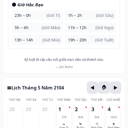
🌑 Giờ Hắc đạo
23h – 0h
(Giờ Tí)
1h – 2h
(Giờ Sửu)
5h – 6h
(Giờ Mão)
11h – 12h
(Giờ Ngọ)
13h – 14h
(Giờ Mùi)
19h – 20h
(Giờ Tuất)
Kỷ luật là cây cầu nối giữa mục tiêu và thành tựu.
— Jim Rohn
Lịch Tháng 5 Năm 2104
THỨ HAI
THỨ BA
THỨ TƯ
THỨ NĂM
THỨ SÁU
THỨ BẢY
CHỦ NHẬT
28
29
30
1
2
3
4
7/4
8/4
9/4
10/4
🐀
🐂
🐅
🐈
Giáp Tý
Ất Sửu
Bính Dần
Đinh Mão