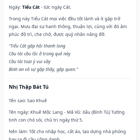
Ngày:
Tiểu Cát
- tức ngày Cát.
Trong này Tiểu Cát mọi việc đều tốt lành và ít gặp trở
ngại. Mưu đại sự hanh thông, thuận lợi, cùng với đó âm
phúc độ trì, che chở, được quý nhân nâng đỡ.
“Tiểu Cát gặp hội thanh long
Cầu tài cầu lộc ở trong quẻ này
Cầu tài toại ý vui vầy
Bình an vô sự gặp thầy, gặp quen.”
Nhị Thập Bát Tú
Tên sao
: Sao Khuê
Tên ngày
: Khuê Mộc Lang - Mã Vũ: Xấu (Bình Tú) Tướng
tinh con chó sói, chủ trị ngày thứ 5.
Nên làm
: Tốt cho nhập học, cắt áo, tạo dựng nhà phòng
hay ra đi cầu công danh.