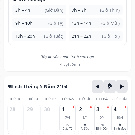
3h – 4h
(Giờ Dần)
7h – 8h
(Giờ Thìn)
9h – 10h
(Giờ Tỵ)
13h – 14h
(Giờ Mùi)
19h – 20h
(Giờ Tuất)
21h – 22h
(Giờ Hợi)
Hãy tin vào hành trình của bạn.
— Khuyết Danh
Lịch Tháng 5 Năm 2104
THỨ HAI
THỨ BA
THỨ TƯ
THỨ NĂM
THỨ SÁU
THỨ BẢY
CHỦ NHẬT
28
29
30
1
2
3
4
7/4
8/4
9/4
10/4
🐀
🐂
🐅
🐈
Giáp Tý
Ất Sửu
Bính Dần
Đinh Mão