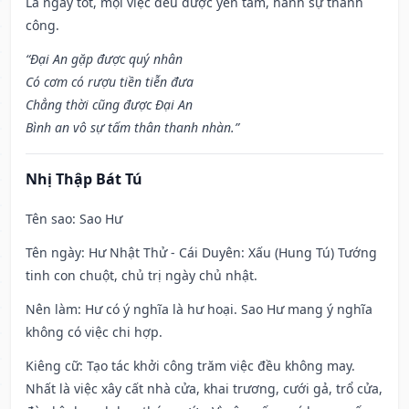
Là ngày tốt, mọi việc đều được yên tâm, hành sự thành
công.
“Đại An gặp được quý nhân
Có cơm có rượu tiền tiễn đưa
Chẳng thời cũng được Đại An
Bình an vô sự tấm thân thanh nhàn.”
Nhị Thập Bát Tú
Tên sao
: Sao Hư
Tên ngày
: Hư Nhật Thử - Cái Duyên: Xấu (Hung Tú) Tướng
tinh con chuột, chủ trị ngày chủ nhật.
Nên làm
: Hư có ý nghĩa là hư hoại. Sao Hư mang ý nghĩa
không có việc chi hợp.
Kiêng cữ
: Tạo tác khởi công trăm việc đều không may.
Nhất là việc xây cất nhà cửa, khai trương, cưới gả, trổ cửa,