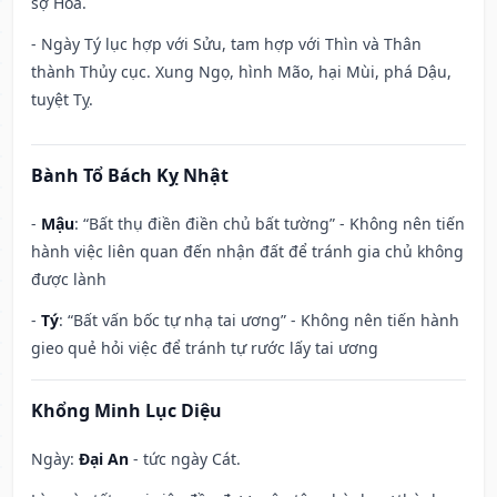
sợ Hỏa.
- Ngày Tý lục hợp với Sửu, tam hợp với Thìn và Thân
thành Thủy cục. Xung Ngọ, hình Mão, hại Mùi, phá Dậu,
tuyệt Tỵ.
Bành Tổ Bách Kỵ Nhật
-
Mậu
: “Bất thụ điền điền chủ bất tường” - Không nên tiến
hành việc liên quan đến nhận đất để tránh gia chủ không
được lành
-
Tý
: “Bất vấn bốc tự nhạ tai ương” - Không nên tiến hành
gieo quẻ hỏi việc để tránh tự rước lấy tai ương
Khổng Minh Lục Diệu
Ngày:
Đại An
- tức ngày Cát.