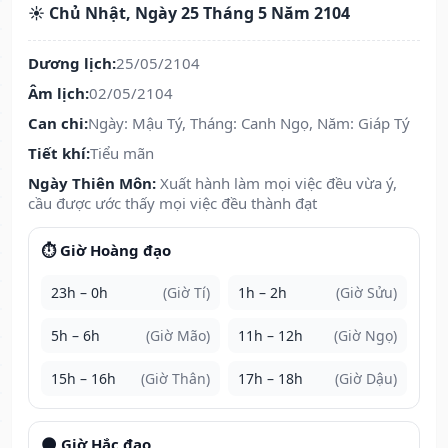
☀️ Chủ Nhật, Ngày 25 Tháng 5 Năm 2104
Dương lịch:
25/05/2104
Âm lịch:
02/05/2104
Can chi:
Ngày: Mậu Tý, Tháng: Canh Ngọ, Năm: Giáp Tý
Tiết khí:
Tiểu mãn
Ngày Thiên Môn:
Xuất hành làm mọi việc đều vừa ý,
cầu được ước thấy mọi việc đều thành đạt
⏱️ Giờ Hoàng đạo
23h – 0h
(Giờ Tí)
1h – 2h
(Giờ Sửu)
5h – 6h
(Giờ Mão)
11h – 12h
(Giờ Ngọ)
15h – 16h
(Giờ Thân)
17h – 18h
(Giờ Dậu)
🌑 Giờ Hắc đạo