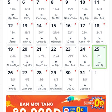
5
6
7
8
9
10
11
11/4
12/4
13/4
14/4
15/4
16/4
17/4
🐉
🐍
🐎
🐐
🐒
🐓
🐕
Mậu Thìn
Kỷ Tỵ
Canh Ngọ
Tân Mùi
Nhâm Thân
Quý Dậu
Giáp Tuất
12
13
14
15
16
17
18
18/4
19/4
20/4
21/4
22/4
23/4
24/4
🐖
🐀
🐂
🐅
🐈
🐉
🐍
Ất Hợi
Bính Tý
Đinh Sửu
Mậu Dần
Kỷ Mão
Canh Thìn
Tân Tỵ
19
20
21
22
23
24
25
25/4
26/4
27/4
28/4
29/4
1/5
2/5
🐎
🐐
🐒
🐓
🐕
🐖
🐀
Nhâm Ngọ
Quý Mùi
Giáp Thân
Ất Dậu
Bính Tuất
Đinh Hợi
Mậu Tý
26
27
28
29
30
31
1
3/5
4/5
5/5
6/5
7/5
8/5
🐂
🐅
🐈
🐉
🐍
🐎
Kỷ Sửu
Canh Dần
Tân Mão
Nhâm Thìn
Quý Tỵ
Giáp Ngọ