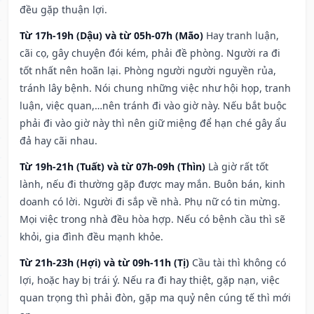
đều gặp thuận lợi.
Từ 17h-19h (Dậu) và từ 05h-07h (Mão)
Hay tranh luận,
cãi cọ, gây chuyện đói kém, phải đề phòng. Người ra đi
tốt nhất nên hoãn lại. Phòng người người nguyền rủa,
tránh lây bệnh. Nói chung những việc như hội họp, tranh
luận, việc quan,…nên tránh đi vào giờ này. Nếu bắt buộc
phải đi vào giờ này thì nên giữ miệng để hạn ché gây ẩu
đả hay cãi nhau.
Từ 19h-21h (Tuất) và từ 07h-09h (Thìn)
Là giờ rất tốt
lành, nếu đi thường gặp được may mắn. Buôn bán, kinh
doanh có lời. Người đi sắp về nhà. Phụ nữ có tin mừng.
Mọi việc trong nhà đều hòa hợp. Nếu có bệnh cầu thì sẽ
khỏi, gia đình đều mạnh khỏe.
Từ 21h-23h (Hợi) và từ 09h-11h (Tị)
Cầu tài thì không có
lợi, hoặc hay bị trái ý. Nếu ra đi hay thiệt, gặp nạn, việc
quan trọng thì phải đòn, gặp ma quỷ nên cúng tế thì mới