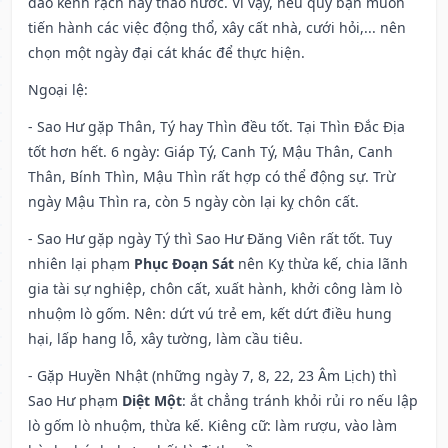
đào kênh rạch hay tháo nước. Vì vậy, nếu quý bạn muốn
tiến hành các việc động thổ, xây cất nhà, cưới hỏi,... nên
chọn một ngày đại cát khác để thực hiện.
Ngoại lệ
:
- Sao Hư gặp Thân, Tý hay Thìn đều tốt. Tại Thìn Đắc Địa
tốt hơn hết. 6 ngày: Giáp Tý, Canh Tý, Mậu Thân, Canh
Thân, Bính Thìn, Mậu Thìn rất hợp có thể động sự. Trừ
ngày Mậu Thìn ra, còn 5 ngày còn lại kỵ chôn cất.
- Sao Hư gặp ngày Tý thì Sao Hư Đăng Viên rất tốt. Tuy
nhiên lại phạm
Phục Đoạn Sát
nên Kỵ thừa kế, chia lãnh
gia tài sự nghiệp, chôn cất, xuất hành, khởi công làm lò
nhuộm lò gốm. Nên: dứt vú trẻ em, kết dứt điều hung
hại, lấp hang lỗ, xây tường, làm cầu tiêu.
- Gặp Huyền Nhật (những ngày 7, 8, 22, 23 Âm Lịch) thì
Sao Hư phạm
Diệt Một
: ắt chẳng tránh khỏi rủi ro nếu lập
lò gốm lò nhuộm, thừa kế. Kiêng cữ: làm rượu, vào làm