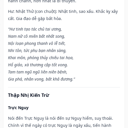
hành chánh, hơn nhất là đi thuyền.
Hư: Nhật Thử (con chuột): Nhật tinh, sao xấu. Khắc kỵ xây
cất. Gia đạo dễ gặp bất hòa.
“Hư tinh tạo tác chủ tai ương,
Nam nữ cô miên bất nhất song,
Nội loạn phong thanh vô lễ tiết,
Nhi tôn, tức phụ bạn nhân sàng,
Khai môn, phóng thủy chiêu tai họa,
Hổ giảo, xà thương cập tốt vong.
Tam tam ngũ ngũ liên niên bệnh,
Gia phá, nhân vong, bất khả đương.”
Thập Nhị Kiến Trừ
Trực Nguy
Nói đến Trực Nguy là nói đến sự Nguy hiểm, suy thoái.
Chính vì thế ngày có trực Nguy là ngày xấu, tiến hành