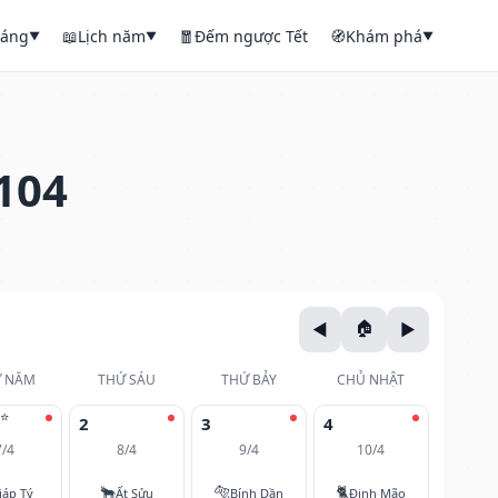
háng
📖
Lịch năm
🧧
Đếm ngược Tết
🧭
Khám phá
▼
▼
▼
104
 NĂM
THỨ SÁU
THỨ BẢY
CHỦ NHẬT
⭐
2
3
4
7/4
8/4
9/4
10/4
🐂
🐅
🐈
iáp Tý
Ất Sửu
Bính Dần
Đinh Mão