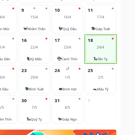
⭐
9
10
11
4/4
15/4
16/4
17/4
🐒
🐓
🐕
ân Mùi
Nhâm Thân
Quý Dậu
Giáp Tuất
16
17
18
1/4
22/4
23/4
24/4
🐈
🐉
🐍
ậu Dần
Kỷ Mão
Canh Thìn
Tân Tỵ
🌙
23
24
25
8/4
29/4
1/5
2/5
🐕
🐖
🐀
t Dậu
Bính Tuất
Đinh Hợi
Mậu Tý
30
31
1
6/5
7/5
8/5
🐍
🐎
âm Thìn
Quý Tỵ
Giáp Ngọ