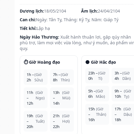
Dương lịch:
18/05/2104
Âm lịch:
24/04/2104
Can chi:
Ngày: Tân Tỵ, Tháng: Kỷ Tỵ, Năm: Giáp Tý
Tiết khí:
Lập hạ
Ngày Hảo Thương:
Xuất hành thuận lợi, gặp qúy nhân
phù trợ, làm mọi việc vừa lòng, như ý muốn, áo phẩm vi
quy.
⏱️ Giờ Hoàng đạo
🌑 Giờ Hắc đạo
23h –
(Giờ
3h –
(Giờ
1h –
(Giờ
7h –
(Giờ
0h
Tí)
4h
Dần)
2h
Sửu)
8h
Thìn)
5h –
(Giờ
9h –
(Giờ
11h
(Giờ
13h
(Giờ
6h
Mão)
10h
Tỵ)
–
Ngọ)
–
Mùi)
12h
14h
15h
(Giờ
17h
(Giờ
–
Thân)
–
Dậu)
19h
(Giờ
21h
(Giờ
16h
18h
–
Tuất)
–
Hợi)
20h
22h