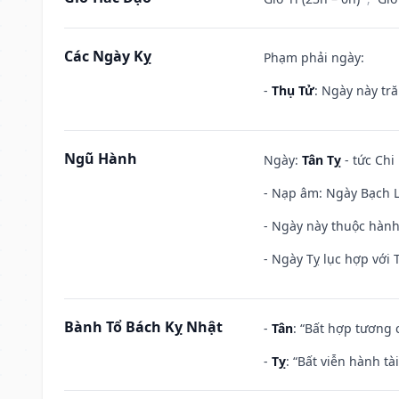
Các Ngày Kỵ
Phạm phải ngày:
-
Thụ Tử
: Ngày này tr
Ngũ Hành
Ngày:
Tân Tỵ
- tức Chi
- Nạp âm: Ngày Bạch Lạ
- Ngày này thuộc hành 
- Ngày Tỵ lục hợp với 
Bành Tổ Bách Kỵ Nhật
-
Tân
: “Bất hợp tương
-
Tỵ
: “Bất viễn hành t