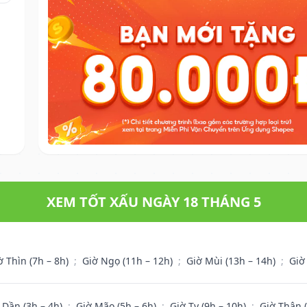
XEM TỐT XẤU NGÀY 18 THÁNG 5
ờ Thìn (7h – 8h)
;
Giờ Ngọ (11h – 12h)
;
Giờ Mùi (13h – 14h)
;
Giờ
 Dần (3h – 4h)
;
Giờ Mão (5h – 6h)
;
Giờ Tỵ (9h – 10h)
;
Giờ Thân 