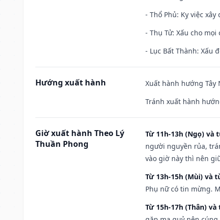
- Thổ Phủ: Kỵ việc xây
- Thụ Tử: Xấu cho mọi c
- Lục Bất Thành: Xấu đ
Hướng xuất hành
Xuất hành hướng Tây N
Tránh xuất hành hướn
Giờ xuất hành Theo Lý
Từ 11h-13h (Ngọ) và t
Thuần Phong
người nguyền rủa, trá
vào giờ này thì nên g
Từ 13h-15h (Mùi) và t
Phụ nữ có tin mừng. M
Từ 15h-17h (Thân) và 
gặp ma quỷ nên cúng t