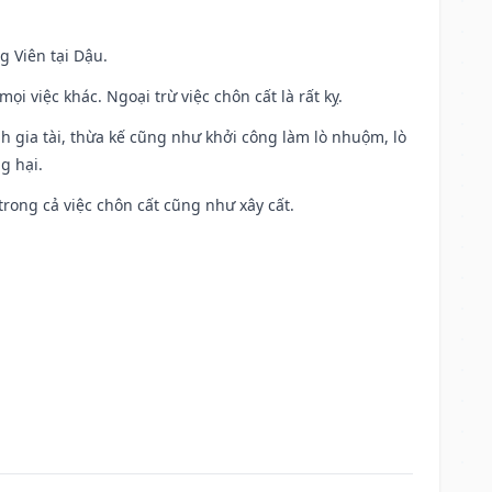
g Viên tại Dậu.
i việc khác. Ngoại trừ việc chôn cất là rất kỵ.
h gia tài, thừa kế cũng như khởi công làm lò nhuộm, lò
g hại.
trong cả việc chôn cất cũng như xây cất.