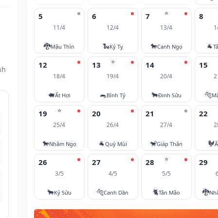
⭐
5
6
7
8
11/4
12/4
13/4
1
🐉
🐍
🐎
🐐
Mậu Thìn
Kỷ Tỵ
Canh Ngọ
T
⭐
12
13
14
15
nh
18/4
19/4
20/4
2
🐖
🐀
🐂
🐅
Ất Hợi
Bính Tý
Đinh Sửu
M
⭐
19
20
21
22
25/4
26/4
27/4
2
🐎
🐐
🐒
🐓
Nhâm Ngọ
Quý Mùi
Giáp Thân
Ấ
⭐
26
27
28
29
3/5
4/5
5/5
🐂
🐅
🐈
🐉
Kỷ Sửu
Canh Dần
Tân Mão
Nh