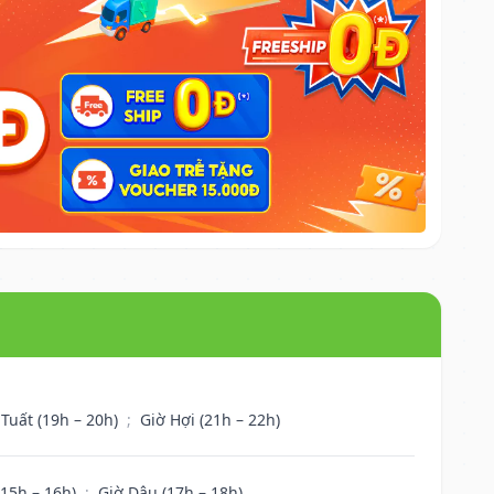
 Tuất (19h – 20h)
;
Giờ Hợi (21h – 22h)
(15h – 16h)
;
Giờ Dậu (17h – 18h)