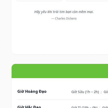
Hãy yêu khi trái tim bạn còn mềm mại.
— Charles Dickens
Giờ Hoàng Đạo
Giờ Sửu (1h – 2h)
;
Gi
Giờ Hắc Đạo
Giờ Tí (23h – 0h)
;
Giờ