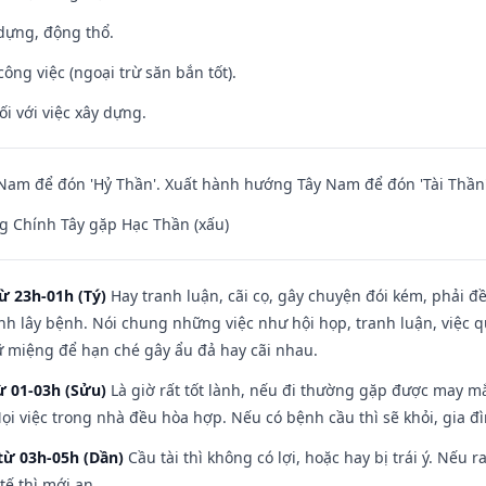
 dựng, động thổ.
ông việc (ngoại trừ săn bắn tốt).
ối với việc xây dựng.
am để đón 'Hỷ Thần'. Xuất hành hướng Tây Nam để đón 'Tài Thần'
g Chính Tây gặp Hạc Thần (xấu)
ừ 23h-01h (Tý)
Hay tranh luận, cãi cọ, gây chuyện đói kém, phải đ
nh lây bệnh. Nói chung những việc như hội họp, tranh luận, việc q
iữ miệng để hạn ché gây ẩu đả hay cãi nhau.
ừ 01-03h (Sửu)
Là giờ rất tốt lành, nếu đi thường gặp được may mắ
ọi việc trong nhà đều hòa hợp. Nếu có bệnh cầu thì sẽ khỏi, gia 
từ 03h-05h (Dần)
Cầu tài thì không có lợi, hoặc hay bị trái ý. Nếu r
ế thì mới an.