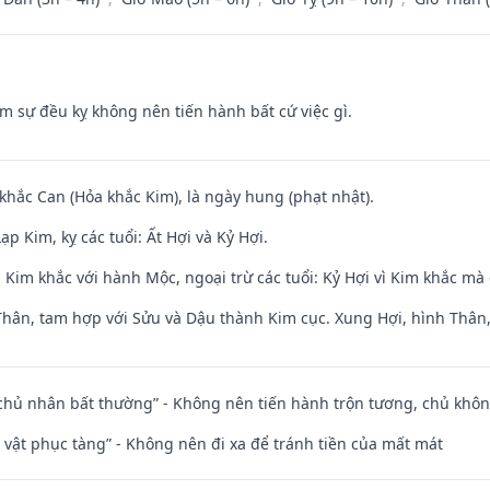
ăm sự đều kỵ không nên tiến hành bất cứ việc gì.
 khắc Can (Hỏa khắc Kim), là ngày hung (phạt nhật).
p Kim, kỵ các tuổi: Ất Hợi và Kỷ Hợi.
Kim khắc với hành Mộc, ngoại trừ các tuổi: Kỷ Hợi vì Kim khắc mà 
Thân, tam hợp với Sửu và Dậu thành Kim cục. Xung Hợi, hình Thân, 
 chủ nhân bất thường” - Không nên tiến hành trộn tương, chủ kh
ài vật phục tàng” - Không nên đi xa để tránh tiền của mất mát