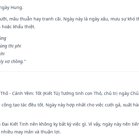
 ngày Hung.
ỡi, mâu thuẫn hay tranh cãi. Ngày này là ngày xấu, mưu sự khó thà
 hoặc khẩu thiệt.
cùng
ùng thị phi
khi
ly vợ chồng.”
Thố - Cảnh Yêm: Tốt (Kiết Tú) Tướng tinh con Thỏ, chủ trị ngày Chủ
i công tạo tác đều tốt. Ngày này hợp nhất cho việc cưới gả, xuất h
à Đại Kiết Tinh nên không kỵ bất kỳ việc gì. Vì vậy, ngày này nên t
c nhiều may mắn và thuận lợi.