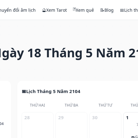
🃏
huyển đổi âm lịch
🔮
Xem Tarot
Xem quẻ
📝
Blog
📅
Lịch t
gày 18 Tháng 5 Năm 2
Lịch Tháng 5 Năm 2104
THỨ HAI
THỨ BA
THỨ TƯ
THỨ
28
29
30
1
04
🐀
G