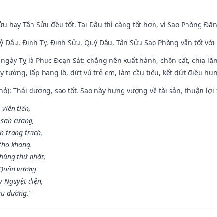
ửu hay Tân Sửu đều tốt. Tại Dậu thì càng tốt hơn, vì Sao Phòng Đăn
Kỷ Dậu, Đinh Tỵ, Đinh Sửu, Quý Dậu, Tân Sửu Sao Phòng vẫn tốt với mọ
ngày Tỵ là Phục Đoạn Sát: chẳng nên xuất hành, chôn cất, chia lãn
 tường, lấp hang lỗ, dứt vú trẻ em, làm cầu tiêu, kết dứt điều hun
ỏ): Thái dương, sao tốt. Sao này hưng vượng về tài sản, thuận lợi 
 viên tiến,
 sơn cương,
n trang trạch,
thọ khang.
hùng thử nhật,
 Quân vương.
y Nguyệt điện,
ều đường.”