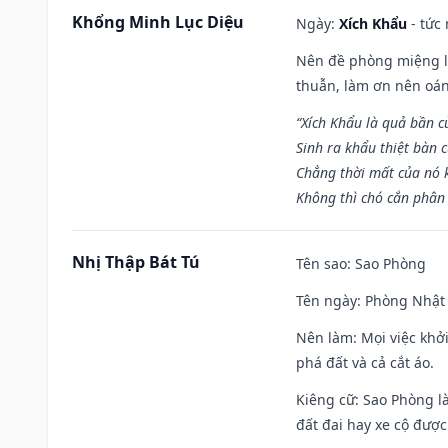
Khổng Minh Lục Diệu
Ngày:
Xích Khẩu
- tức
Nên đề phòng miệng lư
thuẫn, làm ơn nên oán
“Xích Khẩu là quả bần 
Sinh ra khẩu thiệt bàn c
Chẳng thời mất của nó 
Không thì chó cắn phân 
Nhị Thập Bát Tú
Tên sao
: Sao Phòng
Tên ngày
: Phòng Nhật 
Nên làm
: Mọi việc khở
phá đất và cả cắt áo.
Kiêng cữ
: Sao Phòng l
đất đai hay xe cộ đượ