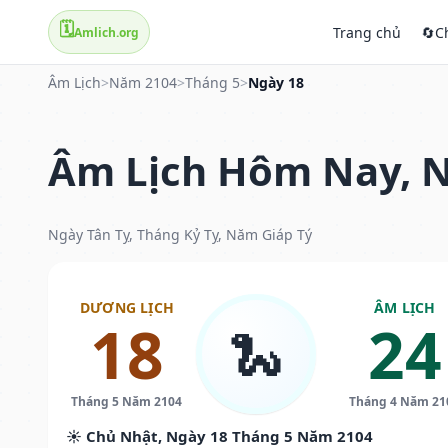
🗓️
Trang chủ
🔄
C
Amlich.org
Âm Lịch
>
Năm 2104
>
Tháng 5
>
Ngày 18
Âm Lịch Hôm Nay, N
Ngày Tân Tỵ, Tháng Kỷ Tỵ, Năm Giáp Tý
DƯƠNG LỊCH
ÂM LỊCH
18
24
🐍
Tháng 5 Năm 2104
Tháng 4 Năm 21
☀️ Chủ Nhật, Ngày 18 Tháng 5 Năm 2104