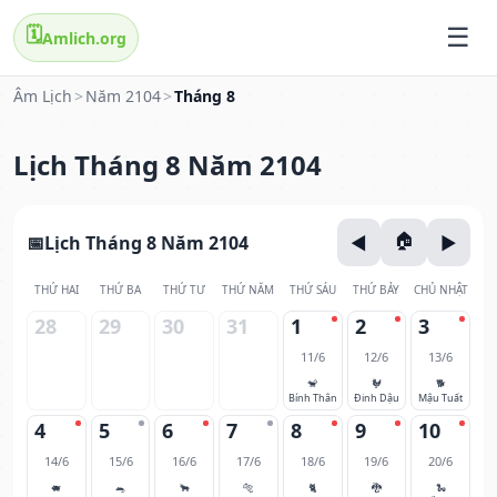
🗓️
Amlich.org
Âm Lịch
>
Năm 2104
>
Tháng 8
Lịch Tháng 8 Năm 2104
Lịch Tháng 8 Năm 2104
THỨ HAI
THỨ BA
THỨ TƯ
THỨ NĂM
THỨ SÁU
THỨ BẢY
CHỦ NHẬT
28
29
30
31
1
2
3
11/6
12/6
13/6
🐒
🐓
🐕
Bính Thân
Đinh Dậu
Mậu Tuất
4
5
6
7
8
9
10
14/6
15/6
16/6
17/6
18/6
19/6
20/6
🐖
🐀
🐂
🐅
🐈
🐉
🐍