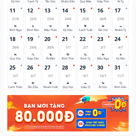
Kỷ Hợi
Canh Tý
Tân Sửu
Nhâm Dần
Quý Mão
Giáp Thìn
Ất Tỵ
11
12
13
14
15
16
17
21/6
22/6
23/6
24/6
25/6
26/6
27/6
🐎
🐐
🐒
🐓
🐕
🐖
🐀
Bính Ngọ
Đinh Mùi
Mậu Thân
Kỷ Dậu
Canh Tuất
Tân Hợi
Nhâm Tý
18
19
20
21
22
23
24
28/6
29/6
30/6
1/7
2/7
3/7
4/7
🐂
🐅
🐈
🐉
🐍
🐎
🐐
Quý Sửu
Giáp Dần
Ất Mão
Bính Thìn
Đinh Tỵ
Mậu Ngọ
Kỷ Mùi
25
26
27
28
29
30
31
5/7
6/7
7/7
8/7
9/7
10/7
11/7
🐒
🐓
🐕
🐖
🐀
🐂
🐅
Canh Thân
Tân Dậu
Nhâm Tuất
Quý Hợi
Giáp Tý
Ất Sửu
Bính Dần