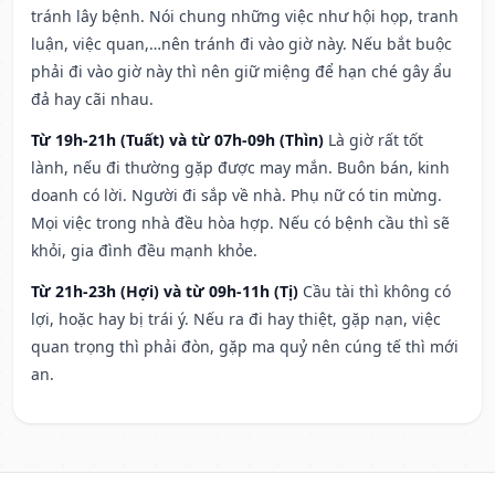
tránh lây bệnh. Nói chung những việc như hội họp, tranh
luận, việc quan,…nên tránh đi vào giờ này. Nếu bắt buộc
phải đi vào giờ này thì nên giữ miệng để hạn ché gây ẩu
đả hay cãi nhau.
Từ 19h-21h (Tuất) và từ 07h-09h (Thìn)
Là giờ rất tốt
lành, nếu đi thường gặp được may mắn. Buôn bán, kinh
doanh có lời. Người đi sắp về nhà. Phụ nữ có tin mừng.
Mọi việc trong nhà đều hòa hợp. Nếu có bệnh cầu thì sẽ
khỏi, gia đình đều mạnh khỏe.
Từ 21h-23h (Hợi) và từ 09h-11h (Tị)
Cầu tài thì không có
lợi, hoặc hay bị trái ý. Nếu ra đi hay thiệt, gặp nạn, việc
quan trọng thì phải đòn, gặp ma quỷ nên cúng tế thì mới
an.