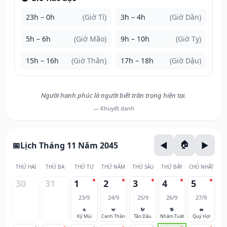
23h – 0h
(Giờ Tí)
3h – 4h
(Giờ Dần)
5h – 6h
(Giờ Mão)
9h – 10h
(Giờ Tỵ)
15h – 16h
(Giờ Thân)
17h – 18h
(Giờ Dậu)
Người hạnh phúc là người biết trân trọng hiện tại.
— Khuyết danh
Lịch Tháng 11 Năm 2045
THỨ HAI
THỨ BA
THỨ TƯ
THỨ NĂM
THỨ SÁU
THỨ BẢY
CHỦ NHẬT
30
31
1
2
3
4
5
23/9
24/9
25/9
26/9
27/9
🐐
🐒
🐓
🐕
🐖
Kỷ Mùi
Canh Thân
Tân Dậu
Nhâm Tuất
Quý Hợi