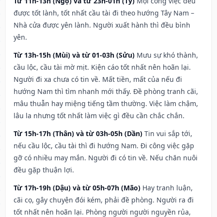
Từ 11h-13h (Ngọ) và từ 23h-01h (Tý)
Mọi công việc đều
được tốt lành, tốt nhất cầu tài đi theo hướng Tây Nam –
Nhà cửa được yên lành. Người xuất hành thì đều bình
yên.
Từ 13h-15h (Mùi) và từ 01-03h (Sửu)
Mưu sự khó thành,
cầu lộc, cầu tài mờ mịt. Kiện cáo tốt nhất nên hoãn lại.
Người đi xa chưa có tin về. Mất tiền, mất của nếu đi
hướng Nam thì tìm nhanh mới thấy. Đề phòng tranh cãi,
mâu thuẫn hay miệng tiếng tầm thường. Việc làm chậm,
lâu la nhưng tốt nhất làm việc gì đều cần chắc chắn.
Từ 15h-17h (Thân) và từ 03h-05h (Dần)
Tin vui sắp tới,
nếu cầu lộc, cầu tài thì đi hướng Nam. Đi công việc gặp
gỡ có nhiều may mắn. Người đi có tin về. Nếu chăn nuôi
đều gặp thuận lợi.
Từ 17h-19h (Dậu) và từ 05h-07h (Mão)
Hay tranh luận,
cãi cọ, gây chuyện đói kém, phải đề phòng. Người ra đi
tốt nhất nên hoãn lại. Phòng người người nguyền rủa,