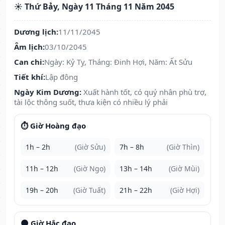
☀️ Thứ Bảy, Ngày 11 Tháng 11 Năm 2045
Dương lịch:
11/11/2045
Âm lịch:
03/10/2045
Can chi:
Ngày: Kỷ Tỵ, Tháng: Đinh Hợi, Năm: Ất Sửu
Tiết khí:
Lập đông
Ngày Kim Dương:
Xuất hành tốt, có quý nhân phù trợ,
tài lộc thông suốt, thưa kiện có nhiều lý phải
⏱️ Giờ Hoàng đạo
1h – 2h
(Giờ Sửu)
7h – 8h
(Giờ Thìn)
11h – 12h
(Giờ Ngọ)
13h – 14h
(Giờ Mùi)
19h – 20h
(Giờ Tuất)
21h – 22h
(Giờ Hợi)
🌑 Giờ Hắc đạo