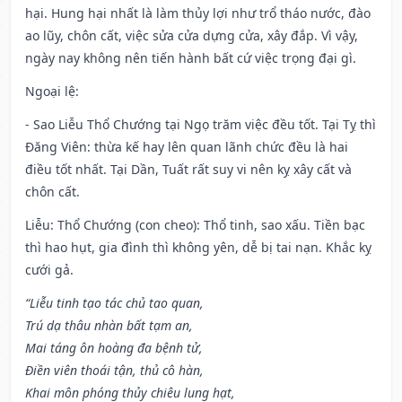
hại. Hung hại nhất là làm thủy lợi như trổ tháo nước, đào
ao lũy, chôn cất, việc sửa cửa dựng cửa, xây đắp. Vì vậy,
ngày nay không nên tiến hành bất cứ việc trọng đại gì.
Ngoại lệ
:
- Sao Liễu Thổ Chướng tại Ngọ trăm việc đều tốt. Tại Tỵ thì
Đăng Viên: thừa kế hay lên quan lãnh chức đều là hai
điều tốt nhất. Tại Dần, Tuất rất suy vi nên kỵ xây cất và
chôn cất.
Liễu: Thổ Chướng (con cheo): Thổ tinh, sao xấu. Tiền bạc
thì hao hụt, gia đình thì không yên, dễ bị tai nạn. Khắc kỵ
cưới gả.
“Liễu tinh tạo tác chủ tao quan,
Trú dạ thâu nhàn bất tạm an,
Mai táng ôn hoàng đa bệnh tử,
Điền viên thoái tận, thủ cô hàn,
Khai môn phóng thủy chiêu lung hạt,