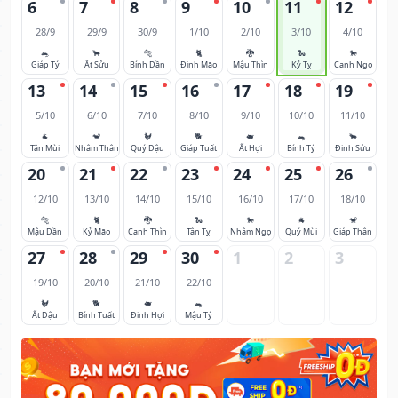
6
7
8
9
10
11
12
28/9
29/9
30/9
1/10
2/10
3/10
4/10
🐀
🐂
🐅
🐈
🐉
🐍
🐎
Giáp Tý
Ất Sửu
Bính Dần
Đinh Mão
Mậu Thìn
Kỷ Tỵ
Canh Ngọ
13
14
15
16
17
18
19
5/10
6/10
7/10
8/10
9/10
10/10
11/10
🐐
🐒
🐓
🐕
🐖
🐀
🐂
Tân Mùi
Nhâm Thân
Quý Dậu
Giáp Tuất
Ất Hợi
Bính Tý
Đinh Sửu
20
21
22
23
24
25
26
12/10
13/10
14/10
15/10
16/10
17/10
18/10
🐅
🐈
🐉
🐍
🐎
🐐
🐒
Mậu Dần
Kỷ Mão
Canh Thìn
Tân Tỵ
Nhâm Ngọ
Quý Mùi
Giáp Thân
27
28
29
30
1
2
3
19/10
20/10
21/10
22/10
🐓
🐕
🐖
🐀
Ất Dậu
Bính Tuất
Đinh Hợi
Mậu Tý