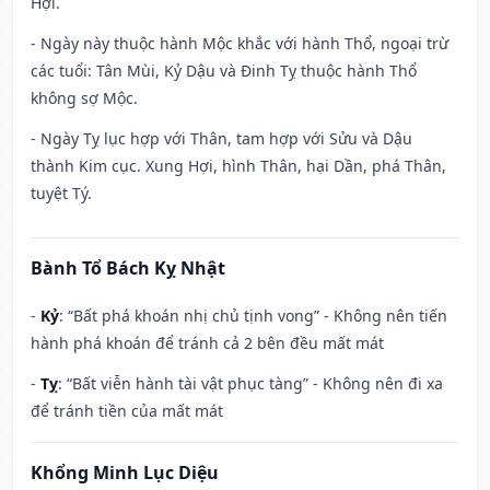
Hợi.
- Ngày này thuộc hành Mộc khắc với hành Thổ, ngoại trừ
các tuổi: Tân Mùi, Kỷ Dậu và Đinh Tỵ thuộc hành Thổ
không sợ Mộc.
- Ngày Tỵ lục hợp với Thân, tam hợp với Sửu và Dậu
thành Kim cục. Xung Hợi, hình Thân, hại Dần, phá Thân,
tuyệt Tý.
Bành Tổ Bách Kỵ Nhật
-
Kỷ
: “Bất phá khoán nhị chủ tịnh vong” - Không nên tiến
hành phá khoán để tránh cả 2 bên đều mất mát
-
Tỵ
: “Bất viễn hành tài vật phục tàng” - Không nên đi xa
để tránh tiền của mất mát
Khổng Minh Lục Diệu