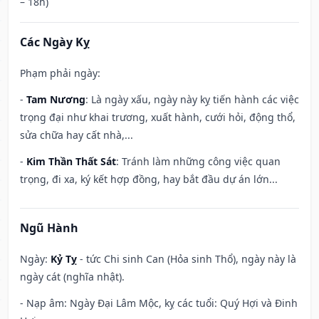
– 18h)
Các Ngày Kỵ
Phạm phải ngày:
-
Tam Nương
: Là ngày xấu, ngày này kỵ tiến hành các việc
trọng đại như khai trương, xuất hành, cưới hỏi, động thổ,
sửa chữa hay cất nhà,...
-
Kim Thần Thất Sát
: Tránh làm những công việc quan
trọng, đi xa, ký kết hợp đồng, hay bắt đầu dự án lớn...
Ngũ Hành
Ngày:
Kỷ Tỵ
- tức Chi sinh Can (Hỏa sinh Thổ), ngày này là
ngày cát (nghĩa nhật).
- Nạp âm: Ngày Đại Lâm Mộc, kỵ các tuổi: Quý Hợi và Đinh