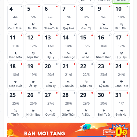
4
5
6
7
8
9
10
4/6
5/6
6/6
7/6
8/6
9/6
10/6
🐒
🐓
🐕
🐖
🐀
🐂
🐅
Canh Thân
Tân Dậu
Nhâm Tuất
Quý Hợi
Giáp Tý
Ất Sửu
Bính Dần
11
12
13
14
15
16
17
11/6
12/6
13/6
14/6
15/6
16/6
17/6
🐈
🐉
🐍
🐎
🐐
🐒
🐓
Đinh Mão
Mậu Thìn
Kỷ Tỵ
Canh Ngọ
Tân Mùi
Nhâm Thân
Quý Dậu
18
19
20
21
22
23
24
18/6
19/6
20/6
21/6
22/6
23/6
24/6
🐕
🐖
🐀
🐂
🐅
🐈
🐉
Giáp Tuất
Ất Hợi
Bính Tý
Đinh Sửu
Mậu Dần
Kỷ Mão
Canh Thìn
25
26
27
28
29
30
31
25/6
26/6
27/6
28/6
29/6
30/6
1/7
🐍
🐎
🐐
🐒
🐓
🐕
🐖
Tân Tỵ
Nhâm Ngọ
Quý Mùi
Giáp Thân
Ất Dậu
Bính Tuất
Đinh Hợi