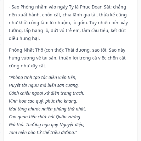
- Sao Phòng nhằm vào ngày Tỵ là Phục Đoạn Sát: chẳng
nên xuất hành, chôn cất, chia lãnh gia tài, thừa kế cũng
như khởi công làm lò nhuộm, lò gốm. Tuy nhiên nên xây
tường, lấp hang lỗ, dứt vú trẻ em, làm cầu tiêu, kết dứt
điều hung hại.
Phòng Nhật Thố (con thỏ): Thái dương, sao tốt. Sao này
hưng vượng về tài sản, thuận lợi trong cả việc chôn cất
cũng như xây cất.
“Phòng tinh tạo tác điền viên tiến,
Huyết tài ngưu mã biến sơn cương,
Cánh chiêu ngoại xứ điền trang trạch,
Vinh hoa cao quý, phúc thọ khang.
Mai táng nhược nhiên phùng thử nhật,
Cao quan tiến chức bái Quân vương.
Giá thú: Thường nga quy Nguyệt điện,
Tam niên bào tử chế triều đường.”