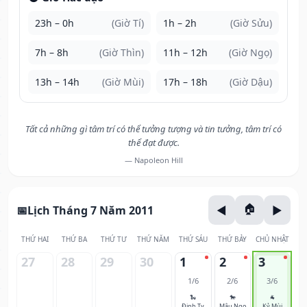
23h – 0h
(Giờ Tí)
1h – 2h
(Giờ Sửu)
7h – 8h
(Giờ Thìn)
11h – 12h
(Giờ Ngọ)
13h – 14h
(Giờ Mùi)
17h – 18h
(Giờ Dậu)
Tất cả những gì tâm trí có thể tưởng tượng và tin tưởng, tâm trí có
thể đạt được.
— Napoleon Hill
Lịch Tháng 7 Năm 2011
THỨ HAI
THỨ BA
THỨ TƯ
THỨ NĂM
THỨ SÁU
THỨ BẢY
CHỦ NHẬT
27
28
29
30
1
2
3
1/6
2/6
3/6
🐍
🐎
🐐
Đinh Tỵ
Mậu Ngọ
Kỷ Mùi