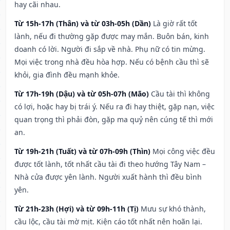
hay cãi nhau.
Từ 15h-17h (Thân) và từ 03h-05h (Dần)
Là giờ rất tốt
lành, nếu đi thường gặp được may mắn. Buôn bán, kinh
doanh có lời. Người đi sắp về nhà. Phụ nữ có tin mừng.
Mọi việc trong nhà đều hòa hợp. Nếu có bệnh cầu thì sẽ
khỏi, gia đình đều mạnh khỏe.
Từ 17h-19h (Dậu) và từ 05h-07h (Mão)
Cầu tài thì không
có lợi, hoặc hay bị trái ý. Nếu ra đi hay thiệt, gặp nạn, việc
quan trọng thì phải đòn, gặp ma quỷ nên cúng tế thì mới
an.
Từ 19h-21h (Tuất) và từ 07h-09h (Thìn)
Mọi công việc đều
được tốt lành, tốt nhất cầu tài đi theo hướng Tây Nam –
Nhà cửa được yên lành. Người xuất hành thì đều bình
yên.
Từ 21h-23h (Hợi) và từ 09h-11h (Tị)
Mưu sự khó thành,
cầu lộc, cầu tài mờ mịt. Kiện cáo tốt nhất nên hoãn lại.