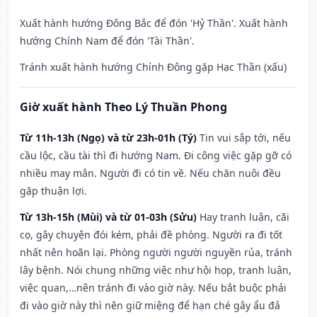
Xuất hành hướng Đông Bắc để đón 'Hỷ Thần'. Xuất hành
hướng Chính Nam để đón 'Tài Thần'.
Tránh xuất hành hướng Chính Đông gặp Hạc Thần (xấu)
Giờ xuất hành Theo Lý Thuần Phong
Từ 11h-13h (Ngọ) và từ 23h-01h (Tý)
Tin vui sắp tới, nếu
cầu lộc, cầu tài thì đi hướng Nam. Đi công việc gặp gỡ có
nhiều may mắn. Người đi có tin về. Nếu chăn nuôi đều
gặp thuận lợi.
Từ 13h-15h (Mùi) và từ 01-03h (Sửu)
Hay tranh luận, cãi
cọ, gây chuyện đói kém, phải đề phòng. Người ra đi tốt
nhất nên hoãn lại. Phòng người người nguyền rủa, tránh
lây bệnh. Nói chung những việc như hội họp, tranh luận,
việc quan,…nên tránh đi vào giờ này. Nếu bắt buộc phải
đi vào giờ này thì nên giữ miệng để hạn ché gây ẩu đả