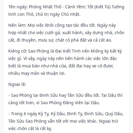
Tên ngày
: Phòng Nhật Thố - Cảnh Yêm: Tốt (Kiết Tú) Tướng
tinh con Thỏ, chủ trị ngày Chủ nhật.
Nên làm
: Mọi việc khởi công tạo tác đều tốt. Ngày này
hợp nhất cho việc cưới gả, xuất hành, xây dựng nhà, chôn
cất, đi thuyền, mưu sự, chặt cỏ phá đất và cả cắt áo.
Kiêng cữ
: Sao Phòng là Đại Kiết Tinh nên không kỵ bất kỳ
việc gì. Vì vậy, ngày này nên tiến hành các việc lớn đặc
biệt là mua bán như nhà cửa, đất đai hay xe cộ được
nhiều may mắn và thuận lợi.
Ngoại lệ
:
- Sao Phòng tại Đinh Sửu hay Tân Sửu đều tốt. Tại Dậu thì
càng tốt hơn, vì Sao Phòng Đăng Viên tại Dậu.
- Trong 6 ngày Kỷ Tỵ, Kỷ Dậu, Đinh Tỵ, Đinh Sửu, Quý Dậu,
Tân Sửu Sao Phòng vẫn tốt với mọi việc khác. Ngoại trừ
việc chôn cất là rất kỵ.