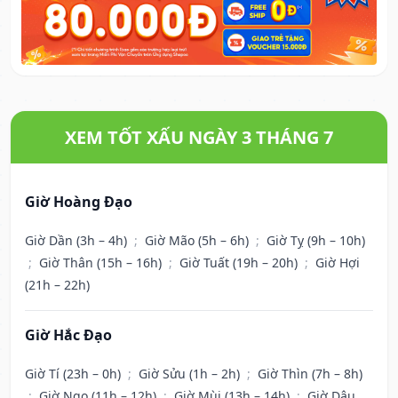
XEM TỐT XẤU NGÀY 3 THÁNG 7
Giờ Hoàng Đạo
Giờ Dần (3h – 4h)
;
Giờ Mão (5h – 6h)
;
Giờ Tỵ (9h – 10h)
;
Giờ Thân (15h – 16h)
;
Giờ Tuất (19h – 20h)
;
Giờ Hợi
(21h – 22h)
Giờ Hắc Đạo
Giờ Tí (23h – 0h)
;
Giờ Sửu (1h – 2h)
;
Giờ Thìn (7h – 8h)
;
Giờ Ngọ (11h – 12h)
;
Giờ Mùi (13h – 14h)
;
Giờ Dậu