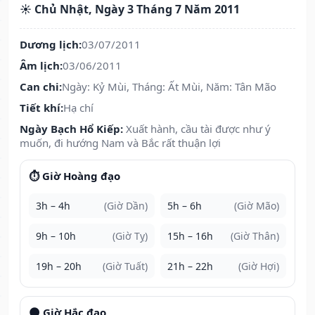
☀️ Chủ Nhật, Ngày 3 Tháng 7 Năm 2011
Dương lịch:
03/07/2011
Âm lịch:
03/06/2011
Can chi:
Ngày: Kỷ Mùi, Tháng: Ất Mùi, Năm: Tân Mão
Tiết khí:
Hạ chí
Ngày Bạch Hổ Kiếp:
Xuất hành, cầu tài được như ý
muốn, đi hướng Nam và Bắc rất thuận lợi
⏱️ Giờ Hoàng đạo
3h – 4h
(Giờ Dần)
5h – 6h
(Giờ Mão)
9h – 10h
(Giờ Tỵ)
15h – 16h
(Giờ Thân)
19h – 20h
(Giờ Tuất)
21h – 22h
(Giờ Hợi)
🌑 Giờ Hắc đạo