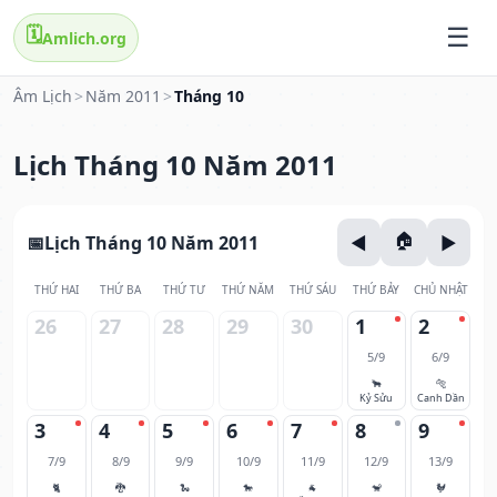
🗓️
Amlich.org
Âm Lịch
>
Năm 2011
>
Tháng 10
Lịch Tháng 10 Năm 2011
Lịch Tháng 10 Năm 2011
THỨ HAI
THỨ BA
THỨ TƯ
THỨ NĂM
THỨ SÁU
THỨ BẢY
CHỦ NHẬT
26
27
28
29
30
1
2
5/9
6/9
🐂
🐅
Kỷ Sửu
Canh Dần
3
4
5
6
7
8
9
7/9
8/9
9/9
10/9
11/9
12/9
13/9
🐈
🐉
🐍
🐎
🐐
🐒
🐓