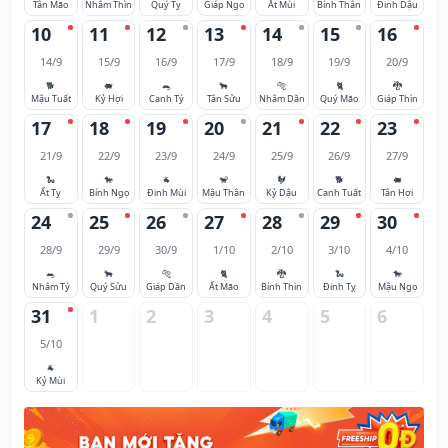
Tân Mão
Nhâm Thìn
Quý Tỵ
Giáp Ngọ
Ất Mùi
Bính Thân
Đinh Dậu
10
11
12
13
14
15
16
14/9
15/9
16/9
17/9
18/9
19/9
20/9
🐕
🐖
🐀
🐂
🐅
🐈
🐉
Mậu Tuất
Kỷ Hợi
Canh Tý
Tân Sửu
Nhâm Dần
Quý Mão
Giáp Thìn
17
18
19
20
21
22
23
21/9
22/9
23/9
24/9
25/9
26/9
27/9
🐍
🐎
🐐
🐒
🐓
🐕
🐖
Ất Tỵ
Bính Ngọ
Đinh Mùi
Mậu Thân
Kỷ Dậu
Canh Tuất
Tân Hợi
24
25
26
27
28
29
30
28/9
29/9
30/9
1/10
2/10
3/10
4/10
🐀
🐂
🐅
🐈
🐉
🐍
🐎
Nhâm Tý
Quý Sửu
Giáp Dần
Ất Mão
Bính Thìn
Đinh Tỵ
Mậu Ngọ
31
1
2
3
4
5
6
5/10
🐐
Kỷ Mùi