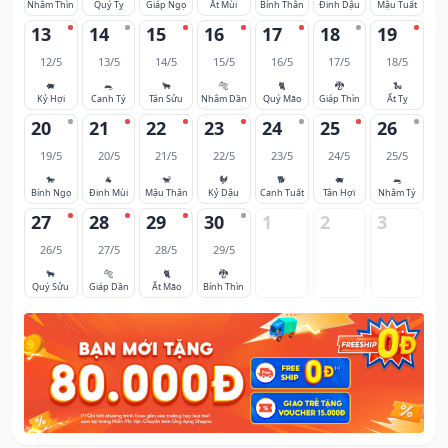
Nhâm Thìn
Quý Tỵ
Giáp Ngọ
Ất Mùi
Bính Thân
Đinh Dậu
Mậu Tuất
13
14
15
16
17
18
19
12/5
13/5
14/5
15/5
16/5
17/5
18/5
🐖
🐀
🐂
🐅
🐈
🐉
🐍
Kỷ Hợi
Canh Tý
Tân Sửu
Nhâm Dần
Quý Mão
Giáp Thìn
Ất Tỵ
20
21
22
23
24
25
26
19/5
20/5
21/5
22/5
23/5
24/5
25/5
🐎
🐐
🐒
🐓
🐕
🐖
🐀
Bính Ngọ
Đinh Mùi
Mậu Thân
Kỷ Dậu
Canh Tuất
Tân Hợi
Nhâm Tý
27
28
29
30
1
2
3
26/5
27/5
28/5
29/5
🐂
🐅
🐈
🐉
Quý Sửu
Giáp Dần
Ất Mão
Bính Thìn