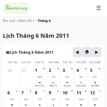
🗓️
Amlich.org
Âm Lịch
>
Năm 2011
>
Tháng 6
Lịch Tháng 6 Năm 2011
Lịch Tháng 6 Năm 2011
THỨ HAI
THỨ BA
THỨ TƯ
THỨ NĂM
THỨ SÁU
THỨ BẢY
CHỦ NHẬT
30
31
1
2
3
4
5
30/4
1/5
2/5
3/5
4/5
🐖
🐀
🐂
🐅
🐈
Đinh Hợi
Mậu Tý
Kỷ Sửu
Canh Dần
Tân Mão
6
7
8
9
10
11
12
5/5
6/5
7/5
8/5
9/5
10/5
11/5
🐉
🐍
🐎
🐐
🐒
🐓
🐕