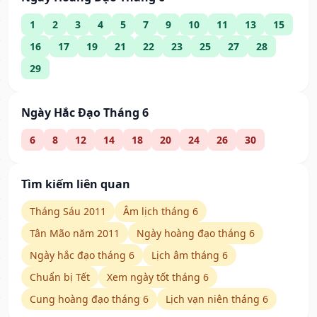
1
2
3
4
5
7
9
10
11
13
15
16
17
19
21
22
23
25
27
28
29
Ngày Hắc Đạo Tháng 6
6
8
12
14
18
20
24
26
30
Tìm kiếm liên quan
Tháng Sáu 2011
Âm lịch tháng 6
Tân Mão năm 2011
Ngày hoàng đạo tháng 6
Ngày hắc đạo tháng 6
Lịch âm tháng 6
Chuẩn bị Tết
Xem ngày tốt tháng 6
Cung hoàng đạo tháng 6
Lịch vạn niên tháng 6