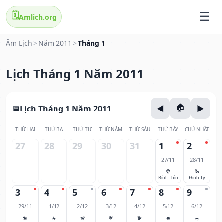
🗓️
Amlich.org
Âm Lịch
>
Năm 2011
>
Tháng 1
Lịch Tháng 1 Năm 2011
Lịch Tháng 1 Năm 2011
THỨ HAI
THỨ BA
THỨ TƯ
THỨ NĂM
THỨ SÁU
THỨ BẢY
CHỦ NHẬT
27
28
29
30
31
1
2
27/11
28/11
🐉
🐍
Bính Thìn
Đinh Tỵ
3
4
5
6
7
8
9
29/11
1/12
2/12
3/12
4/12
5/12
6/12
🐎
🐐
🐒
🐓
🐕
🐖
🐀