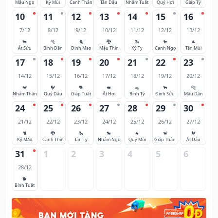
Mậu Ngọ
Kỷ Mùi
Canh Thân
Tân Dậu
Nhâm Tuất
Quý Hợi
Giáp Tý
10
11
12
13
14
15
16
7/12
8/12
9/12
10/12
11/12
12/12
13/12
🐂
🐅
🐈
🐉
🐍
🐎
🐐
Ất Sửu
Bính Dần
Đinh Mão
Mậu Thìn
Kỷ Tỵ
Canh Ngọ
Tân Mùi
17
18
19
20
21
22
23
14/12
15/12
16/12
17/12
18/12
19/12
20/12
🐒
🐓
🐕
🐖
🐀
🐂
🐅
Nhâm Thân
Quý Dậu
Giáp Tuất
Ất Hợi
Bính Tý
Đinh Sửu
Mậu Dần
24
25
26
27
28
29
30
21/12
22/12
23/12
24/12
25/12
26/12
27/12
🐈
🐉
🐍
🐎
🐐
🐒
🐓
Kỷ Mão
Canh Thìn
Tân Tỵ
Nhâm Ngọ
Quý Mùi
Giáp Thân
Ất Dậu
31
1
2
3
4
5
6
28/12
🐕
Bính Tuất