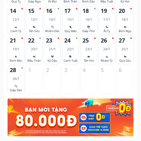
Quý Tỵ
Giáp Ngọ
Ất Mùi
Bính Thân
Đinh Dậu
Mậu Tuất
Kỷ Hợi
14
15
16
17
18
19
20
12/1
13/1
14/1
15/1
16/1
17/1
18/1
🐀
🐂
🐅
🐈
🐉
🐍
🐎
Canh Tý
Tân Sửu
Nhâm Dần
Quý Mão
Giáp Thìn
Ất Tỵ
Bính Ngọ
21
22
23
24
25
26
27
19/1
20/1
21/1
22/1
23/1
24/1
25/1
🐐
🐒
🐓
🐕
🐖
🐀
🐂
Đinh Mùi
Mậu Thân
Kỷ Dậu
Canh Tuất
Tân Hợi
Nhâm Tý
Quý Sửu
28
1
2
3
4
5
6
26/1
🐅
Giáp Dần