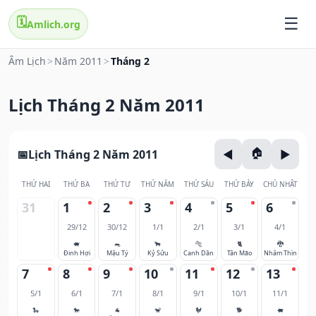
🗓️
Amlich.org
Âm Lịch
>
Năm 2011
>
Tháng 2
Lịch Tháng 2 Năm 2011
Lịch Tháng 2 Năm 2011
THỨ HAI
THỨ BA
THỨ TƯ
THỨ NĂM
THỨ SÁU
THỨ BẢY
CHỦ NHẬT
31
1
2
3
4
5
6
29/12
30/12
1/1
2/1
3/1
4/1
🐖
🐀
🐂
🐅
🐈
🐉
Đinh Hợi
Mậu Tý
Kỷ Sửu
Canh Dần
Tân Mão
Nhâm Thìn
7
8
9
10
11
12
13
5/1
6/1
7/1
8/1
9/1
10/1
11/1
🐍
🐎
🐐
🐒
🐓
🐕
🐖