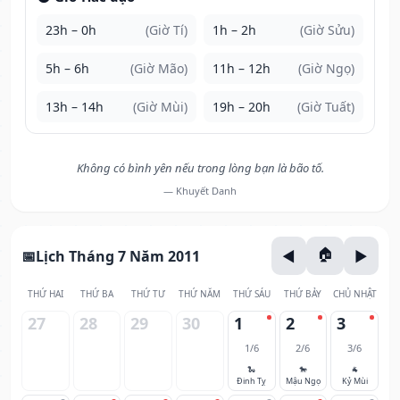
23h – 0h
(Giờ Tí)
1h – 2h
(Giờ Sửu)
5h – 6h
(Giờ Mão)
11h – 12h
(Giờ Ngọ)
13h – 14h
(Giờ Mùi)
19h – 20h
(Giờ Tuất)
Không có bình yên nếu trong lòng bạn là bão tố.
— Khuyết Danh
Lịch Tháng 7 Năm 2011
THỨ HAI
THỨ BA
THỨ TƯ
THỨ NĂM
THỨ SÁU
THỨ BẢY
CHỦ NHẬT
27
28
29
30
1
2
3
1/6
2/6
3/6
🐍
🐎
🐐
Đinh Tỵ
Mậu Ngọ
Kỷ Mùi