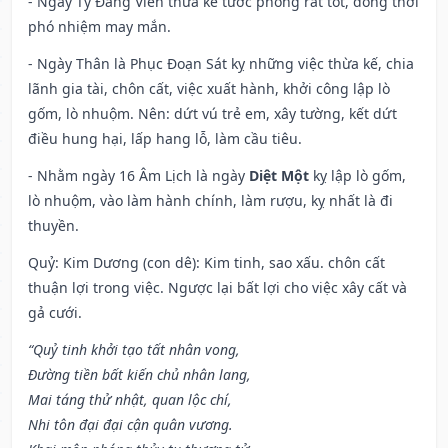
- Ngày Tý Đăng Viên thừa kế tước phong rất tốt, đồng thời
phó nhiệm may mắn.
- Ngày Thân là Phục Đoạn Sát kỵ những việc thừa kế, chia
lãnh gia tài, chôn cất, việc xuất hành, khởi công lập lò
gốm, lò nhuộm. Nên: dứt vú trẻ em, xây tường, kết dứt
điều hung hại, lấp hang lỗ, làm cầu tiêu.
- Nhằm ngày 16 Âm Lịch là ngày
Diệt Một
kỵ lập lò gốm,
lò nhuộm, vào làm hành chính, làm rượu, kỵ nhất là đi
thuyền.
Quỷ: Kim Dương (con dê): Kim tinh, sao xấu. chôn cất
thuận lợi trong việc. Ngược lại bất lợi cho việc xây cất và
gả cưới.
“Quỷ tinh khởi tạo tất nhân vong,
Đường tiền bất kiến chủ nhân lang,
Mai táng thử nhật, quan lộc chí,
Nhi tôn đại đại cận quân vương.