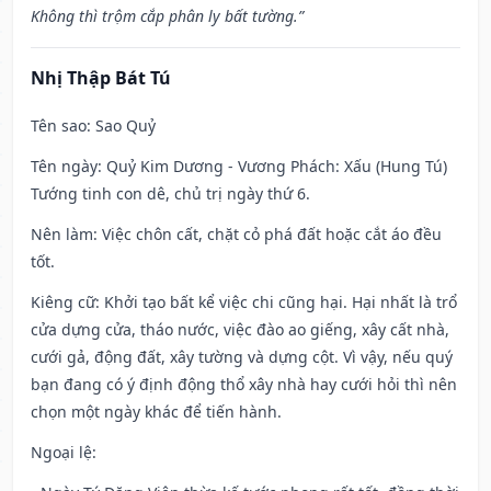
Không thì trộm cắp phân ly bất tường.”
Nhị Thập Bát Tú
Tên sao
: Sao Quỷ
Tên ngày
: Quỷ Kim Dương - Vương Phách: Xấu (Hung Tú)
Tướng tinh con dê, chủ trị ngày thứ 6.
Nên làm
: Việc chôn cất, chặt cỏ phá đất hoặc cắt áo đều
tốt.
Kiêng cữ
: Khởi tạo bất kể việc chi cũng hại. Hại nhất là trổ
cửa dựng cửa, tháo nước, việc đào ao giếng, xây cất nhà,
cưới gả, động đất, xây tường và dựng cột. Vì vậy, nếu quý
bạn đang có ý định động thổ xây nhà hay cưới hỏi thì nên
chọn một ngày khác để tiến hành.
Ngoại lệ
: