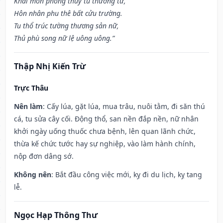
Khai môn phóng thủy tu thương tử,
Hôn nhân phu thê bất cửu trường.
Tu thổ trúc tường thương sản nữ,
Thủ phù song nữ lệ uông uông.”
Thập Nhị Kiến Trừ
Trực Thâu
Nên làm
: Cấy lúa, gặt lúa, mua trâu, nuôi tằm, đi săn thú
cá, tu sửa cây cối. Động thổ, san nền đắp nền, nữ nhân
khởi ngày uống thuốc chưa bệnh, lên quan lãnh chức,
thừa kế chức tước hay sự nghiệp, vào làm hành chính,
nộp đơn dâng sớ.
Không nên
: Bắt đầu công việc mới, kỵ đi du lịch, kỵ tang
lễ.
Ngọc Hạp Thông Thư