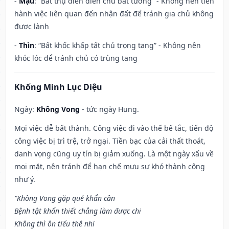
-
Mậu
: “Bất thụ điền điền chủ bất tường” - Không nên tiến
hành việc liên quan đến nhận đất để tránh gia chủ không
được lành
-
Thìn
: “Bất khốc khấp tất chủ trọng tang” - Không nên
khóc lóc để tránh chủ có trùng tang
Khổng Minh Lục Diệu
Ngày:
Không Vong
- tức ngày Hung.
Mọi việc dễ bất thành. Công việc đi vào thế bế tắc, tiến độ
công việc bị trì trệ, trở ngại. Tiền bạc của cải thất thoát,
danh vọng cũng uy tín bị giảm xuống. Là một ngày xấu về
mọi mặt, nên tránh để hạn chế mưu sự khó thành công
như ý.
“Không Vong gặp quẻ khẩn cần
Bệnh tật khẩn thiết chẳng làm được chi
Không thì ôn tiểu thê nhi