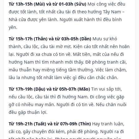
Từ 13h-15h (Mùi) và từ 01-03h (Sửu)
Mọi công việc đều
được tốt lành, tốt nhất cầu tài đi theo hướng Tây Nam –
Nhà cửa được yên lành. Người xuất hành thì đều bình
yên.
Từ 15h-17h (Thân) và từ 03h-05h (Dần)
Mưu sự khó
thành, cầu lộc, cầu tài mờ mịt. Kiện cáo tốt nhất nên hoãn
lại. Người đi xa chưa có tin về. Mất tiền, mất của nếu đi
hướng Nam thì tìm nhanh mới thấy. Đề phòng tranh cãi,
mâu thuẫn hay miệng tiếng tầm thường. Việc làm chậm,
lâu la nhưng tốt nhất làm việc gì đều cần chắc chắn.
Từ 17h-19h (Dậu) và từ 05h-07h (Mão)
Tin vui sắp tới,
nếu cầu lộc, cầu tài thì đi hướng Nam. Đi công việc gặp
gỡ có nhiều may mắn. Người đi có tin về. Nếu chăn nuôi
đều gặp thuận lợi.
Từ 19h-21h (Tuất) và từ 07h-09h (Thìn)
Hay tranh luận,
cãi cọ, gây chuyện đói kém, phải đề phòng. Người ra đi