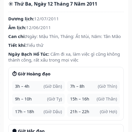
☀️ Thứ Ba, Ngày 12 Tháng 7 Năm 2011
Dương lịch:
12/07/2011
Âm lịch:
12/06/2011
Can chi:
Ngày: Mậu Thìn, Tháng: Ất Mùi, Năm: Tân Mão
Tiết khí:
Tiểu thử
Ngày Bạch Hổ Túc:
Cấm đi xa, làm việc gì cũng không
thành công, rất xấu trong mọi việc
⏱️ Giờ Hoàng đạo
3h – 4h
(Giờ Dần)
7h – 8h
(Giờ Thìn)
9h – 10h
(Giờ Tỵ)
15h – 16h
(Giờ Thân)
17h – 18h
(Giờ Dậu)
21h – 22h
(Giờ Hợi)
🌑 Giờ Hắc đạo