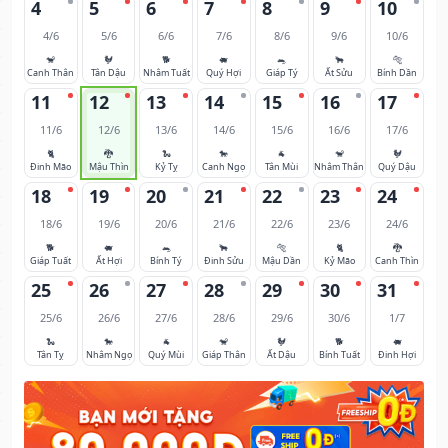
4
5
6
7
8
9
10
4/6
5/6
6/6
7/6
8/6
9/6
10/6
🐒
🐓
🐕
🐖
🐀
🐂
🐅
Canh Thân
Tân Dậu
Nhâm Tuất
Quý Hợi
Giáp Tý
Ất Sửu
Bính Dần
11
12
13
14
15
16
17
11/6
12/6
13/6
14/6
15/6
16/6
17/6
🐈
🐉
🐍
🐎
🐐
🐒
🐓
Đinh Mão
Mậu Thìn
Kỷ Tỵ
Canh Ngọ
Tân Mùi
Nhâm Thân
Quý Dậu
18
19
20
21
22
23
24
18/6
19/6
20/6
21/6
22/6
23/6
24/6
🐕
🐖
🐀
🐂
🐅
🐈
🐉
Giáp Tuất
Ất Hợi
Bính Tý
Đinh Sửu
Mậu Dần
Kỷ Mão
Canh Thìn
25
26
27
28
29
30
31
25/6
26/6
27/6
28/6
29/6
30/6
1/7
🐍
🐎
🐐
🐒
🐓
🐕
🐖
Tân Tỵ
Nhâm Ngọ
Quý Mùi
Giáp Thân
Ất Dậu
Bính Tuất
Đinh Hợi