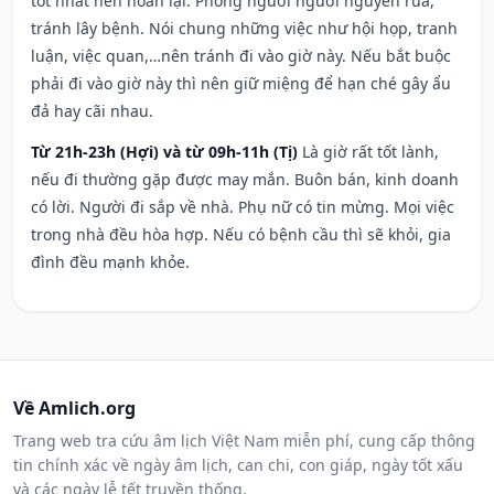
tốt nhất nên hoãn lại. Phòng người người nguyền rủa,
tránh lây bệnh. Nói chung những việc như hội họp, tranh
luận, việc quan,…nên tránh đi vào giờ này. Nếu bắt buộc
phải đi vào giờ này thì nên giữ miệng để hạn ché gây ẩu
đả hay cãi nhau.
Từ 21h-23h (Hợi) và từ 09h-11h (Tị)
Là giờ rất tốt lành,
nếu đi thường gặp được may mắn. Buôn bán, kinh doanh
có lời. Người đi sắp về nhà. Phụ nữ có tin mừng. Mọi việc
trong nhà đều hòa hợp. Nếu có bệnh cầu thì sẽ khỏi, gia
đình đều mạnh khỏe.
Về Amlich.org
Trang web tra cứu âm lịch Việt Nam miễn phí, cung cấp thông
tin chính xác về ngày âm lịch, can chi, con giáp, ngày tốt xấu
và các ngày lễ tết truyền thống.