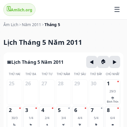
🗓️
Amlich.org
Âm Lịch
>
Năm 2011
>
Tháng 5
Lịch Tháng 5 Năm 2011
Lịch Tháng 5 Năm 2011
THỨ HAI
THỨ BA
THỨ TƯ
THỨ NĂM
THỨ SÁU
THỨ BẢY
CHỦ NHẬT
25
26
27
28
29
30
1
29/3
🐉
Bính Thìn
2
3
4
5
6
7
8
30/3
1/4
2/4
3/4
4/4
5/4
6/4
🐍
🐎
🐐
🐒
🐓
🐕
🐖