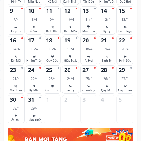
Đinh Tỵ
Mậu Ngọ
Kỷ Mùi
Canh Thân
Tân Dậu
Nhâm Tuất
Quý Hợi
9
10
11
12
13
14
15
7/4
8/4
9/4
10/4
11/4
12/4
13/4
🐀
🐂
🐅
🐈
🐉
🐍
🐎
Giáp Tý
Ất Sửu
Bính Dần
Đinh Mão
Mậu Thìn
Kỷ Tỵ
Canh Ngọ
16
17
18
19
20
21
22
14/4
15/4
16/4
17/4
18/4
19/4
20/4
🐐
🐒
🐓
🐕
🐖
🐀
🐂
Tân Mùi
Nhâm Thân
Quý Dậu
Giáp Tuất
Ất Hợi
Bính Tý
Đinh Sửu
23
24
25
26
27
28
29
21/4
22/4
23/4
24/4
25/4
26/4
27/4
🐅
🐈
🐉
🐍
🐎
🐐
🐒
Mậu Dần
Kỷ Mão
Canh Thìn
Tân Tỵ
Nhâm Ngọ
Quý Mùi
Giáp Thân
30
31
1
2
3
4
5
28/4
29/4
🐓
🐕
Ất Dậu
Bính Tuất